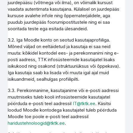
juurdepääsu (võtmega või ilma), on võimalik kursust
vaadata autentimata kasutajana. Külalisel on juurdepääs
kursuse avalehe infole ning õppematerjalidele, aga
puudub juurdepääs foorumipostitustele ning ei saa
sooritada teste ega esitada ülesandeid.
3.2. Iga Moodle konto on seotud kasutajaprofiiliga.
Mõned väljad on eeltäidetud ja kasutaja ei saa neid
muuta: kõikidel kontodel ees- ja perekonnanimi ning e-
posti aadress, TTK infosüsteemide kasutajatel lisaks
isikukood ning osakond (struktuuriüksus või õppekava).
Iga kasutaja saab ka lisada või muuta igal ajal muid
isikuandmeid, sealhulgas profiilipilti.
3.3. Perekonnanime, kasutajanime või e-posti aadressi
muutmiseks tuleb kooli infosüsteemide kasutajatel
pöörduda e-posti teel aadressil
IT@tktk.ee
. Käsitsi
loodud Moodle kontodega kasutajatel tuleb pöörduda
Moodle toe poole e-posti teel aadressil
haridustehnoloogid@tktk.ee
.