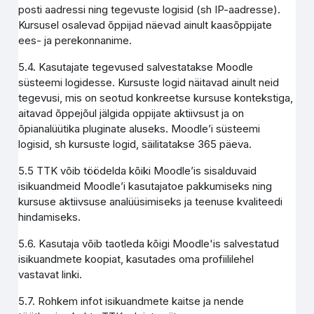
posti aadressi ning tegevuste logisid (sh IP-aadresse).
Kursusel osalevad õppijad näevad ainult kaasõppijate
ees- ja perekonnanime.
5.4. Kasutajate tegevused salvestatakse Moodle
süsteemi logidesse. Kursuste logid näitavad ainult neid
tegevusi, mis on seotud konkreetse kursuse kontekstiga,
aitavad õppejõul jälgida oppijate aktiivsust ja on
õpianalüütika pluginate aluseks. Moodle’i süsteemi
logisid, sh kursuste logid, säilitatakse 365 päeva.
5.5 TTK võib töödelda kõiki Moodle’is sisalduvaid
isikuandmeid Moodle’i kasutajatoe pakkumiseks ning
kursuse aktiivsuse analüüsimiseks ja teenuse kvaliteedi
hindamiseks.
5.6. Kasutaja võib taotleda kõigi Moodle'is salvestatud
isikuandmete koopiat, kasutades oma profiililehel
vastavat linki.
5.7. Rohkem infot isikuandmete kaitse ja nende