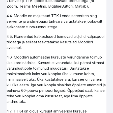
(Tahvel) jt TTK-i poolt kasutatavate teenustega (nt
Zoom, Teams Meeting, BigBlueButton, Matlab).
4.4. Moodle on majutatud TTK-i enda serverites ning
serverite ja andmebaasi tarkvara varustatakse jooksvalt
ajakohaste turvauuendustega.
4.5. Planeeritud katkestused toimuvad üldjuhul väljaspool
tööaega ja sellest teavitatakse kasutajad Moodle’i
avalehel.
4.6. Moodle’i automaatne kursuste varundamine toimub
üks kord nädalas. Kursust ei varundata, kui pärast viimast
varundust pole toimunud muudatusi. Säilitatakse
maksimaalselt kaks varukoopiat ühe kursuse kohta,
minimaalselt üks. Üks kustutakse ära, kui see on vanem
kui üks aasta. Iga varukoopia sisaldab õppijate andmeid ja
eelneva 60-päeva perioodi logisid. Õppejõud saab ka ise
teha varukoopiat oma kursusest, aga ilma õppijate
andmeteta.
4.7. TTK-l on õigus kursust arhiveerida kursuse