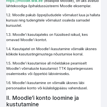
https://moodle.tktk.ee
(edaspidi Moodle), on üks avatud
lähtekoodiga õpihaldussüsteemi Moodle eksemplar.
1.2. Moodle pakub õppejõududele võimalust luua ja hallata
kursusi ning tudengitele võimalust osaleda samadel
kursustel.
1.3. Moodle’i kasutajateks on füüsilised isikud, kes
omavad Moodle’i kontot.
1.4. Kasutajatel on Moodle’i kasutamine võimalik üksnes
kõikide kasutustingimustega nõustumise korral.
1.5. Moodle’i kasutamise all mõeldakse peamiselt
Moodle’i võimaluste kasutamist TTK õppetegevuses
osalemiseks või õppetöö läbiviimiseks.
1.6. Moodle’i kasutamine on võimalik üksnes läbi
personaalse konto või külalisligipääsu vahendusel.
II. Moodle’i konto loomine ja
kustutamine