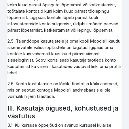
kolm kuud pärast õpingute lõpetamist või katkestamist,
töötajate kontosid kuni kolm kuud pärast töölepingu
lõppemist. Ligipääs kontole lõpeb pärast kooli
infosüsteemide konto sulgemist, üldjuhul mõned päevad
pärast lõpetamist, katkestamist või lepingu lõppemist.
2.5. Täiendõppe kasutajatele ja oma kooli Moodle'i kaudu
sisenevatele välisüliõpilastele on tagatud ligipääs oma
kontole kuni vähemalt kuus kuud pärast viimast
sisselogimist. Soovi korral saab kasutaja taotleda konto
kustutamist ka varem, kasutades vastavat linki oma profiili
lehel.
2.6. Konto kustutamine on lõplik. Kontot ja kõiki andmeid,
mis on seotud kontoga Moodle'i andmebaasis ei ole
võimalik hiljem taastada.
III. Kasutaja õigused, kohustused ja
vastutus
3.1. Kui kursuse õppejõud on avanud kursusel külalise