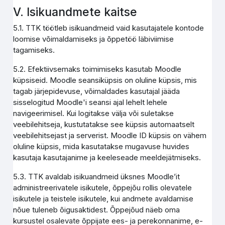
V. Isikuandmete kaitse
5.1. TTK töötleb isikuandmeid vaid kasutajatele kontode
loomise võimaldamiseks ja õppetöö läbiviimise
tagamiseks.
5.2. Efektiivsemaks toimimiseks kasutab Moodle
küpsiseid. Moodle seansiküpsis on oluline küpsis, mis
tagab järjepidevuse, võimaldades kasutajal jääda
sisselogitud Moodle'i seansi ajal lehelt lehele
navigeerimisel. Kui logitakse välja või suletakse
veebilehitseja, kustutatakse see küpsis automaatselt
veebilehitsejast ja serverist. Moodle ID küpsis on vähem
oluline küpsis, mida kasutatakse mugavuse huvides
kasutaja kasutajanime ja keeleseade meeldejätmiseks.
5.3. TTK avaldab isikuandmeid üksnes Moodle’it
administreerivatele isikutele, õppejõu rollis olevatele
isikutele ja teistele isikutele, kui andmete avaldamise
nõue tuleneb õigusaktidest. Õppejõud näeb oma
kursustel osalevate õppijate ees- ja perekonnanime, e-