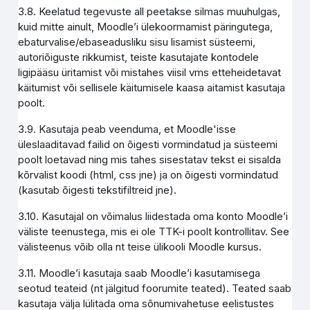
3.8. Keelatud tegevuste all peetakse silmas muuhulgas,
kuid mitte ainult, Moodle’i ülekoormamist päringutega,
ebaturvalise/ebaseadusliku sisu lisamist süsteemi,
autoriõiguste rikkumist, teiste kasutajate kontodele
ligipääsu üritamist või mistahes viisil vms etteheidetavat
käitumist või sellisele käitumisele kaasa aitamist kasutaja
poolt.
3.9. Kasutaja peab veenduma, et Moodle'isse
üleslaaditavad failid on õigesti vormindatud ja süsteemi
poolt loetavad ning mis tahes sisestatav tekst ei sisalda
kõrvalist koodi (html, css jne) ja on õigesti vormindatud
(kasutab õigesti tekstifiltreid jne).
3.10. Kasutajal on võimalus liidestada oma konto Moodle’i
väliste teenustega, mis ei ole TTK-i poolt kontrollitav. See
välisteenus võib olla nt teise ülikooli Moodle kursus.
3.11. Moodle’i kasutaja saab Moodle’i kasutamisega
seotud teateid (nt jälgitud foorumite teated). Teated saab
kasutaja välja lülitada oma sõnumivahetuse eelistustes