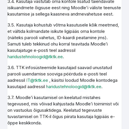
3.4. Kasutaja vastutab oma kontole lisatud täiendavate
isikuandmete õigsuse eest ning Moodle'i väliste teenuste
kasutamise ja sellega kaasneva andmevahetuse eest.
3.5. Kasutaja kohustub võtma kasutusele kõik meetmed,
et vältida kolmandate isikute ligipääs oma kontole
(näiteks parooli vahetus, ID-kaardi peatamine jms).
Samuti tuleb tekkinud ohu korral teavitada Moodle’i
kasutajatuge e-posti teel aadressil
haridustehnoloogid@tktk.ee
.
3.6. TTK infosüsteemide kasutajad saavad unustatud
parooli uuendamise sooviga pöörduda e-posti teel
aadressil
IT@tktk.ee
, käsitsi loodud Moodle kontodega
kasutajad aadressil
haridustehnoloogid@tktk.ee
.
3.7. Moodle’i kasutamisel on keelatud mistahes
tegevused, mis võivad kahjustada Moodle’i toimimist või
on vastuolus õigusaktidega. Keelatud tegevuste
tuvastamisel on TTK-il õigus piirata kasutaja ligipääs e-
õppe keskkonda.