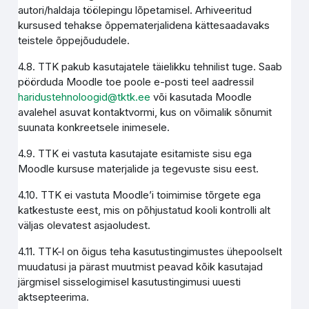
autori/haldaja töölepingu lõpetamisel. Arhiveeritud
kursused tehakse õppematerjalidena kättesaadavaks
teistele õppejõududele.
4.8. TTK pakub kasutajatele täielikku tehnilist tuge. Saab
pöörduda Moodle toe poole e-posti teel aadressil
haridustehnoloogid@tktk.ee
või kasutada Moodle
avalehel asuvat kontaktvormi, kus on võimalik sõnumit
suunata konkreetsele inimesele.
4.9. TTK ei vastuta kasutajate esitamiste sisu ega
Moodle kursuse materjalide ja tegevuste sisu eest.
4.10. TTK ei vastuta Moodle’i toimimise tõrgete ega
katkestuste eest, mis on põhjustatud kooli kontrolli alt
väljas olevatest asjaoludest.
4.11. TTK-l on õigus teha kasutustingimustes ühepoolselt
muudatusi ja pärast muutmist peavad kõik kasutajad
järgmisel sisselogimisel kasutustingimusi uuesti
aktsepteerima.