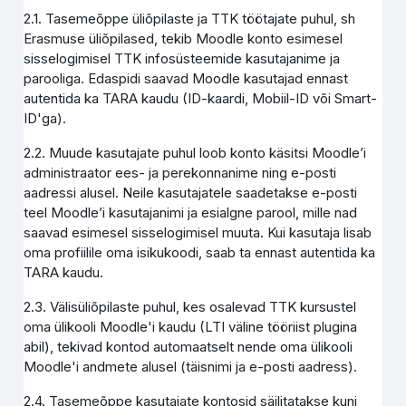
2.1. Tasemeõppe üliõpilaste ja TTK töötajate puhul, sh
Erasmuse üliõpilased, tekib Moodle konto esimesel
sisselogimisel TTK infosüsteemide kasutajanime ja
parooliga. Edaspidi saavad Moodle kasutajad ennast
autentida ka TARA kaudu (ID-kaardi, Mobiil-ID või Smart-
ID'ga).
2.2. Muude kasutajate puhul loob konto käsitsi Moodle’i
administraator ees- ja perekonnanime ning e-posti
aadressi alusel. Neile kasutajatele saadetakse e-posti
teel Moodle’i kasutajanimi ja esialgne parool, mille nad
saavad esimesel sisselogimisel muuta. Kui kasutaja lisab
oma profiilile oma isikukoodi, saab ta ennast autentida ka
TARA kaudu.
2.3. Välisüliõpilaste puhul, kes osalevad TTK kursustel
oma ülikooli Moodle'i kaudu (LTI väline tööriist plugina
abil), tekivad kontod automaatselt nende oma ülikooli
Moodle'i andmete alusel (täisnimi ja e-posti aadress).
2.4. Tasemeõppe kasutajate kontosid säilitatakse kuni