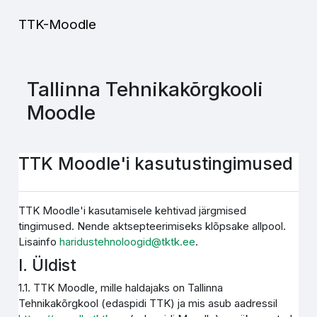
Jäta vahele peasisuni
TTK-Moodle
Tallinna Tehnikakõrgkooli
Moodle
TTK Moodle'i kasutustingimused
TTK Moodle'i kasutamisele kehtivad järgmised
tingimused. Nende aktsepteerimiseks klõpsake allpool.
Lisainfo
haridustehnoloogid@tktk.ee
.
I. Üldist
1.1. TTK Moodle, mille haldajaks on Tallinna
Tehnikakõrgkool (edaspidi TTK) ja mis asub aadressil