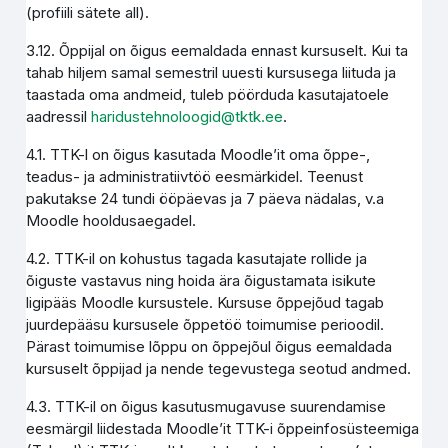
(profiili sätete all).
3.12. Õppijal on õigus eemaldada ennast kursuselt. Kui ta
tahab hiljem samal semestril uuesti kursusega liituda ja
taastada oma andmeid, tuleb pöörduda kasutajatoele
aadressil
haridustehnoloogid@tktk.ee
.
4.1. TTK-l on õigus kasutada Moodle’it oma õppe-,
teadus- ja administratiivtöö eesmärkidel. Teenust
pakutakse 24 tundi ööpäevas ja 7 päeva nädalas, v.a
Moodle hooldusaegadel.
4.2. TTK-il on kohustus tagada kasutajate rollide ja
õiguste vastavus ning hoida ära õigustamata isikute
ligipääs Moodle kursustele. Kursuse õppejõud tagab
juurdepääsu kursusele õppetöö toimumise perioodil.
Pärast toimumise lõppu on õppejõul õigus eemaldada
kursuselt õppijad ja nende tegevustega seotud andmed.
4.3. TTK-il on õigus kasutusmugavuse suurendamise
eesmärgil liidestada Moodle’it TTK-i õppeinfosüsteemiga