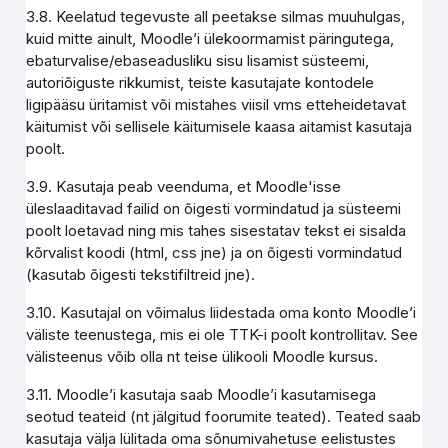
3.8. Keelatud tegevuste all peetakse silmas muuhulgas,
kuid mitte ainult, Moodle’i ülekoormamist päringutega,
ebaturvalise/ebaseadusliku sisu lisamist süsteemi,
autoriõiguste rikkumist, teiste kasutajate kontodele
ligipääsu üritamist või mistahes viisil vms etteheidetavat
käitumist või sellisele käitumisele kaasa aitamist kasutaja
poolt.
3.9. Kasutaja peab veenduma, et Moodle'isse
üleslaaditavad failid on õigesti vormindatud ja süsteemi
poolt loetavad ning mis tahes sisestatav tekst ei sisalda
kõrvalist koodi (html, css jne) ja on õigesti vormindatud
(kasutab õigesti tekstifiltreid jne).
3.10. Kasutajal on võimalus liidestada oma konto Moodle’i
väliste teenustega, mis ei ole TTK-i poolt kontrollitav. See
välisteenus võib olla nt teise ülikooli Moodle kursus.
3.11. Moodle’i kasutaja saab Moodle’i kasutamisega
seotud teateid (nt jälgitud foorumite teated). Teated saab
kasutaja välja lülitada oma sõnumivahetuse eelistustes