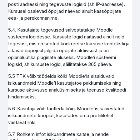
posti aadressi ning tegevuste logisid (sh IP-aadresse).
Kursusel osalevad õppijad näevad ainult kaasõppijate
ees- ja perekonnanime.
5.4. Kasutajate tegevused salvestatakse Moodle
süsteemi logidesse. Kursuste logid näitavad ainult neid
tegevusi, mis on seotud konkreetse kursuse kontekstiga,
aitavad õppejõul jälgida oppijate aktiivsust ja on
õpianalüütika pluginate aluseks. Moodle’i süsteemi
logisid, sh kursuste logid, säilitatakse 365 päeva.
5.5 TTK võib töödelda kõiki Moodle’is sisalduvaid
isikuandmeid Moodle’i kasutajatoe pakkumiseks ning
kursuse aktiivsuse analüüsimiseks ja teenuse kvaliteedi
hindamiseks.
5.6. Kasutaja võib taotleda kõigi Moodle'is salvestatud
isikuandmete koopiat, kasutades oma profiililehel
vastavat linki.
5.7. Rohkem infot isikuandmete kaitse ja nende