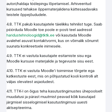
autori/haldaja töölepingu lõpetamisel. Arhiveeritud
kursused tehakse õppematerjalidena kättesaadavaks
teistele õppejõududele.
4.8. TTK pakub kasutajatele täielikku tehnilist tuge. Saab
pöörduda Moodle toe poole e-posti teel aadressil
haridustehnoloogid@tktk.ee
või kasutada Moodle
avalehel asuvat kontaktvormi, kus on võimalik sõnumit
suunata konkreetsele inimesele.
4.9. TTK ei vastuta kasutajate esitamiste sisu ega
Moodle kursuse materjalide ja tegevuste sisu eest.
4.10. TTK ei vastuta Moodle’i toimimise tõrgete ega
katkestuste eest, mis on põhjustatud kooli kontrolli alt
väljas olevatest asjaoludest.
4.11. TTK-l on õigus teha kasutustingimustes ühepoolselt
muudatusi ja pärast muutmist peavad kõik kasutajad
järgmisel sisselogimisel kasutustingimusi uuesti
aktsepteerima.