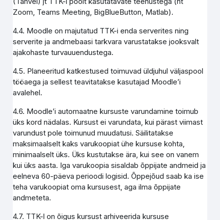
(Tahvel) jt TTK-i poolt kasutatavate teenustega (nt
Zoom, Teams Meeting, BigBlueButton, Matlab).
4.4. Moodle on majutatud TTK-i enda serverites ning
serverite ja andmebaasi tarkvara varustatakse jooksvalt
ajakohaste turvauuendustega.
4.5. Planeeritud katkestused toimuvad üldjuhul väljaspool
tööaega ja sellest teavitatakse kasutajad Moodle’i
avalehel.
4.6. Moodle’i automaatne kursuste varundamine toimub
üks kord nädalas. Kursust ei varundata, kui pärast viimast
varundust pole toimunud muudatusi. Säilitatakse
maksimaalselt kaks varukoopiat ühe kursuse kohta,
minimaalselt üks. Üks kustutakse ära, kui see on vanem
kui üks aasta. Iga varukoopia sisaldab õppijate andmeid ja
eelneva 60-päeva perioodi logisid. Õppejõud saab ka ise
teha varukoopiat oma kursusest, aga ilma õppijate
andmeteta.
4.7. TTK-l on õigus kursust arhiveerida kursuse