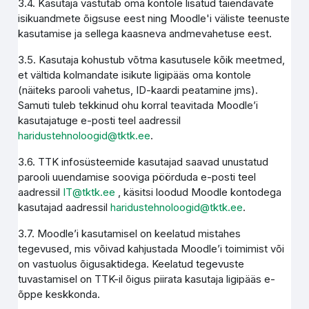
3.4. Kasutaja vastutab oma kontole lisatud täiendavate
isikuandmete õigsuse eest ning Moodle'i väliste teenuste
kasutamise ja sellega kaasneva andmevahetuse eest.
3.5. Kasutaja kohustub võtma kasutusele kõik meetmed,
et vältida kolmandate isikute ligipääs oma kontole
(näiteks parooli vahetus, ID-kaardi peatamine jms).
Samuti tuleb tekkinud ohu korral teavitada Moodle’i
kasutajatuge e-posti teel aadressil
haridustehnoloogid@tktk.ee
.
3.6. TTK infosüsteemide kasutajad saavad unustatud
parooli uuendamise sooviga pöörduda e-posti teel
aadressil
IT@tktk.ee
, käsitsi loodud Moodle kontodega
kasutajad aadressil
haridustehnoloogid@tktk.ee
.
3.7. Moodle’i kasutamisel on keelatud mistahes
tegevused, mis võivad kahjustada Moodle’i toimimist või
on vastuolus õigusaktidega. Keelatud tegevuste
tuvastamisel on TTK-il õigus piirata kasutaja ligipääs e-
õppe keskkonda.