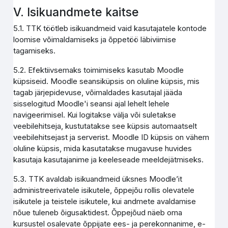
V. Isikuandmete kaitse
5.1. TTK töötleb isikuandmeid vaid kasutajatele kontode
loomise võimaldamiseks ja õppetöö läbiviimise
tagamiseks.
5.2. Efektiivsemaks toimimiseks kasutab Moodle
küpsiseid. Moodle seansiküpsis on oluline küpsis, mis
tagab järjepidevuse, võimaldades kasutajal jääda
sisselogitud Moodle'i seansi ajal lehelt lehele
navigeerimisel. Kui logitakse välja või suletakse
veebilehitseja, kustutatakse see küpsis automaatselt
veebilehitsejast ja serverist. Moodle ID küpsis on vähem
oluline küpsis, mida kasutatakse mugavuse huvides
kasutaja kasutajanime ja keeleseade meeldejätmiseks.
5.3. TTK avaldab isikuandmeid üksnes Moodle’it
administreerivatele isikutele, õppejõu rollis olevatele
isikutele ja teistele isikutele, kui andmete avaldamise
nõue tuleneb õigusaktidest. Õppejõud näeb oma
kursustel osalevate õppijate ees- ja perekonnanime, e-