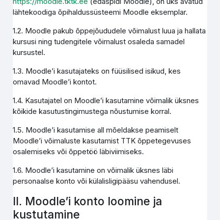
https://moodle.tktk.ee
(edaspidi Moodle), on üks avatud
lähtekoodiga õpihaldussüsteemi Moodle eksemplar.
1.2. Moodle pakub õppejõududele võimalust luua ja hallata
kursusi ning tudengitele võimalust osaleda samadel
kursustel.
1.3. Moodle’i kasutajateks on füüsilised isikud, kes
omavad Moodle’i kontot.
1.4. Kasutajatel on Moodle’i kasutamine võimalik üksnes
kõikide kasutustingimustega nõustumise korral.
1.5. Moodle’i kasutamise all mõeldakse peamiselt
Moodle’i võimaluste kasutamist TTK õppetegevuses
osalemiseks või õppetöö läbiviimiseks.
1.6. Moodle’i kasutamine on võimalik üksnes läbi
personaalse konto või külalisligipääsu vahendusel.
II. Moodle’i konto loomine ja
kustutamine