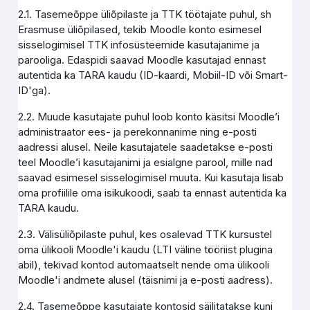
2.1. Tasemeõppe üliõpilaste ja TTK töötajate puhul, sh
Erasmuse üliõpilased, tekib Moodle konto esimesel
sisselogimisel TTK infosüsteemide kasutajanime ja
parooliga. Edaspidi saavad Moodle kasutajad ennast
autentida ka TARA kaudu (ID-kaardi, Mobiil-ID või Smart-
ID'ga).
2.2. Muude kasutajate puhul loob konto käsitsi Moodle’i
administraator ees- ja perekonnanime ning e-posti
aadressi alusel. Neile kasutajatele saadetakse e-posti
teel Moodle’i kasutajanimi ja esialgne parool, mille nad
saavad esimesel sisselogimisel muuta. Kui kasutaja lisab
oma profiilile oma isikukoodi, saab ta ennast autentida ka
TARA kaudu.
2.3. Välisüliõpilaste puhul, kes osalevad TTK kursustel
oma ülikooli Moodle'i kaudu (LTI väline tööriist plugina
abil), tekivad kontod automaatselt nende oma ülikooli
Moodle'i andmete alusel (täisnimi ja e-posti aadress).
2.4. Tasemeõppe kasutajate kontosid säilitatakse kuni