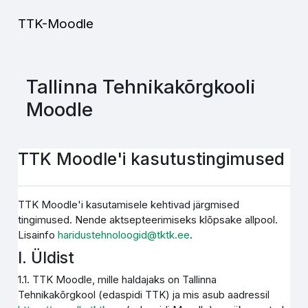
Jäta vahele peasisuni
TTK-Moodle
Tallinna Tehnikakõrgkooli
Moodle
TTK Moodle'i kasutustingimused
TTK Moodle'i kasutamisele kehtivad järgmised
tingimused. Nende aktsepteerimiseks klõpsake allpool.
Lisainfo
haridustehnoloogid@tktk.ee
.
I. Üldist
1.1. TTK Moodle, mille haldajaks on Tallinna
Tehnikakõrgkool (edaspidi TTK) ja mis asub aadressil