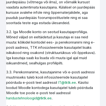
juurdepääsu (võtmega või ilma), on võimalik kursust
vaadata autentimata kasutajana. Külalisel on juurdepääs
kursuse avalehe infole ning õppematerjalidele, aga
puudub juurdepääs foorumipostitustele ning ei saa
sooritada teste ega esitada ülesandeid.
3.2. Iga Moodle konto on seotud kasutajaprofiiliga.
Mõned väljad on eeltäidetud ja kasutaja ei saa neid
muuta: kõikidel kontodel ees- ja perekonnanimi ning e-
posti aadress, TTK infosüsteemide kasutajatel lisaks
isikukood ning osakond (struktuuriüksus või õppekava).
Iga kasutaja saab ka lisada või muuta igal ajal muid
isikuandmeid, sealhulgas profiilipilti.
3.3. Perekonnanime, kasutajanime või e-posti aadressi
muutmiseks tuleb kooli infosüsteemide kasutajatel
pöörduda e-posti teel aadressil
IT@tktk.ee
. Käsitsi
loodud Moodle kontodega kasutajatel tuleb pöörduda
Moodle toe poole e-posti teel aadressil
haridustehnoloogid@tktk.ee
.