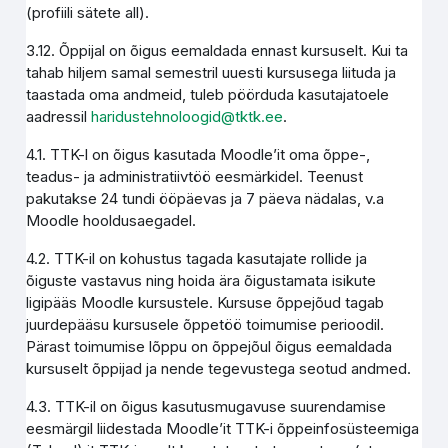
(profiili sätete all).
3.12. Õppijal on õigus eemaldada ennast kursuselt. Kui ta
tahab hiljem samal semestril uuesti kursusega liituda ja
taastada oma andmeid, tuleb pöörduda kasutajatoele
aadressil
haridustehnoloogid@tktk.ee
.
4.1. TTK-l on õigus kasutada Moodle’it oma õppe-,
teadus- ja administratiivtöö eesmärkidel. Teenust
pakutakse 24 tundi ööpäevas ja 7 päeva nädalas, v.a
Moodle hooldusaegadel.
4.2. TTK-il on kohustus tagada kasutajate rollide ja
õiguste vastavus ning hoida ära õigustamata isikute
ligipääs Moodle kursustele. Kursuse õppejõud tagab
juurdepääsu kursusele õppetöö toimumise perioodil.
Pärast toimumise lõppu on õppejõul õigus eemaldada
kursuselt õppijad ja nende tegevustega seotud andmed.
4.3. TTK-il on õigus kasutusmugavuse suurendamise
eesmärgil liidestada Moodle’it TTK-i õppeinfosüsteemiga