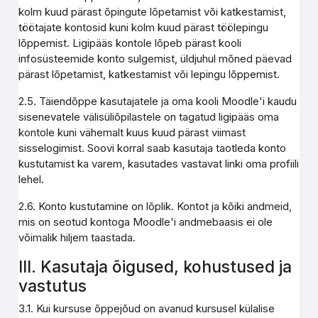
kolm kuud pärast õpingute lõpetamist või katkestamist,
töötajate kontosid kuni kolm kuud pärast töölepingu
lõppemist. Ligipääs kontole lõpeb pärast kooli
infosüsteemide konto sulgemist, üldjuhul mõned päevad
pärast lõpetamist, katkestamist või lepingu lõppemist.
2.5. Täiendõppe kasutajatele ja oma kooli Moodle'i kaudu
sisenevatele välisüliõpilastele on tagatud ligipääs oma
kontole kuni vähemalt kuus kuud pärast viimast
sisselogimist. Soovi korral saab kasutaja taotleda konto
kustutamist ka varem, kasutades vastavat linki oma profiili
lehel.
2.6. Konto kustutamine on lõplik. Kontot ja kõiki andmeid,
mis on seotud kontoga Moodle'i andmebaasis ei ole
võimalik hiljem taastada.
III. Kasutaja õigused, kohustused ja
vastutus
3.1. Kui kursuse õppejõud on avanud kursusel külalise