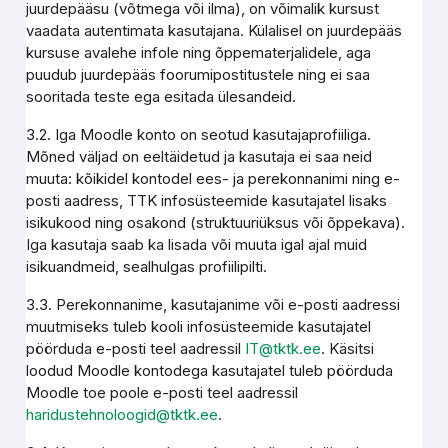
juurdepääsu (võtmega või ilma), on võimalik kursust
vaadata autentimata kasutajana. Külalisel on juurdepääs
kursuse avalehe infole ning õppematerjalidele, aga
puudub juurdepääs foorumipostitustele ning ei saa
sooritada teste ega esitada ülesandeid.
3.2. Iga Moodle konto on seotud kasutajaprofiiliga.
Mõned väljad on eeltäidetud ja kasutaja ei saa neid
muuta: kõikidel kontodel ees- ja perekonnanimi ning e-
posti aadress, TTK infosüsteemide kasutajatel lisaks
isikukood ning osakond (struktuuriüksus või õppekava).
Iga kasutaja saab ka lisada või muuta igal ajal muid
isikuandmeid, sealhulgas profiilipilti.
3.3. Perekonnanime, kasutajanime või e-posti aadressi
muutmiseks tuleb kooli infosüsteemide kasutajatel
pöörduda e-posti teel aadressil
IT@tktk.ee
. Käsitsi
loodud Moodle kontodega kasutajatel tuleb pöörduda
Moodle toe poole e-posti teel aadressil
haridustehnoloogid@tktk.ee
.