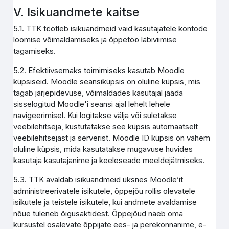
V. Isikuandmete kaitse
5.1. TTK töötleb isikuandmeid vaid kasutajatele kontode
loomise võimaldamiseks ja õppetöö läbiviimise
tagamiseks.
5.2. Efektiivsemaks toimimiseks kasutab Moodle
küpsiseid. Moodle seansiküpsis on oluline küpsis, mis
tagab järjepidevuse, võimaldades kasutajal jääda
sisselogitud Moodle'i seansi ajal lehelt lehele
navigeerimisel. Kui logitakse välja või suletakse
veebilehitseja, kustutatakse see küpsis automaatselt
veebilehitsejast ja serverist. Moodle ID küpsis on vähem
oluline küpsis, mida kasutatakse mugavuse huvides
kasutaja kasutajanime ja keeleseade meeldejätmiseks.
5.3. TTK avaldab isikuandmeid üksnes Moodle’it
administreerivatele isikutele, õppejõu rollis olevatele
isikutele ja teistele isikutele, kui andmete avaldamise
nõue tuleneb õigusaktidest. Õppejõud näeb oma
kursustel osalevate õppijate ees- ja perekonnanime, e-