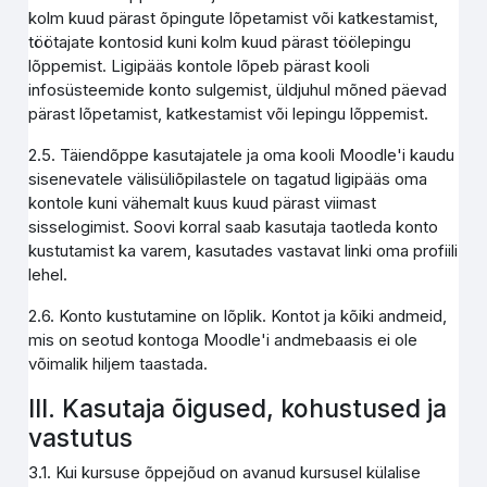
kolm kuud pärast õpingute lõpetamist või katkestamist,
töötajate kontosid kuni kolm kuud pärast töölepingu
lõppemist. Ligipääs kontole lõpeb pärast kooli
infosüsteemide konto sulgemist, üldjuhul mõned päevad
pärast lõpetamist, katkestamist või lepingu lõppemist.
2.5. Täiendõppe kasutajatele ja oma kooli Moodle'i kaudu
sisenevatele välisüliõpilastele on tagatud ligipääs oma
kontole kuni vähemalt kuus kuud pärast viimast
sisselogimist. Soovi korral saab kasutaja taotleda konto
kustutamist ka varem, kasutades vastavat linki oma profiili
lehel.
2.6. Konto kustutamine on lõplik. Kontot ja kõiki andmeid,
mis on seotud kontoga Moodle'i andmebaasis ei ole
võimalik hiljem taastada.
III. Kasutaja õigused, kohustused ja
vastutus
3.1. Kui kursuse õppejõud on avanud kursusel külalise