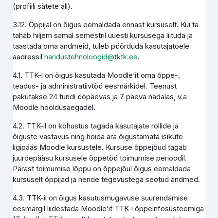
(profiili sätete all).
3.12. Õppijal on õigus eemaldada ennast kursuselt. Kui ta
tahab hiljem samal semestril uuesti kursusega liituda ja
taastada oma andmeid, tuleb pöörduda kasutajatoele
aadressil
haridustehnoloogid@tktk.ee
.
4.1. TTK-l on õigus kasutada Moodle’it oma õppe-,
teadus- ja administratiivtöö eesmärkidel. Teenust
pakutakse 24 tundi ööpäevas ja 7 päeva nädalas, v.a
Moodle hooldusaegadel.
4.2. TTK-il on kohustus tagada kasutajate rollide ja
õiguste vastavus ning hoida ära õigustamata isikute
ligipääs Moodle kursustele. Kursuse õppejõud tagab
juurdepääsu kursusele õppetöö toimumise perioodil.
Pärast toimumise lõppu on õppejõul õigus eemaldada
kursuselt õppijad ja nende tegevustega seotud andmed.
4.3. TTK-il on õigus kasutusmugavuse suurendamise
eesmärgil liidestada Moodle’it TTK-i õppeinfosüsteemiga