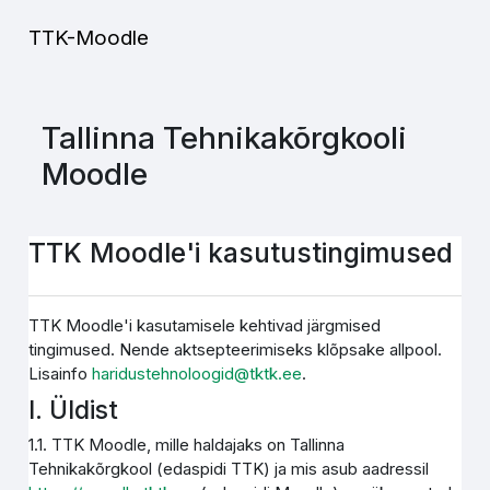
Jäta vahele peasisuni
TTK-Moodle
Tallinna Tehnikakõrgkooli
Moodle
TTK Moodle'i kasutustingimused
TTK Moodle'i kasutamisele kehtivad järgmised
tingimused. Nende aktsepteerimiseks klõpsake allpool.
Lisainfo
haridustehnoloogid@tktk.ee
.
I. Üldist
1.1. TTK Moodle, mille haldajaks on Tallinna
Tehnikakõrgkool (edaspidi TTK) ja mis asub aadressil