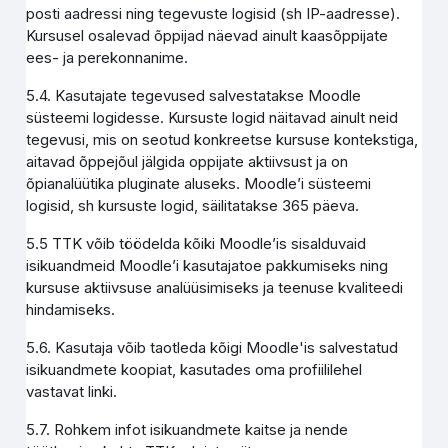
posti aadressi ning tegevuste logisid (sh IP-aadresse).
Kursusel osalevad õppijad näevad ainult kaasõppijate
ees- ja perekonnanime.
5.4. Kasutajate tegevused salvestatakse Moodle
süsteemi logidesse. Kursuste logid näitavad ainult neid
tegevusi, mis on seotud konkreetse kursuse kontekstiga,
aitavad õppejõul jälgida oppijate aktiivsust ja on
õpianalüütika pluginate aluseks. Moodle’i süsteemi
logisid, sh kursuste logid, säilitatakse 365 päeva.
5.5 TTK võib töödelda kõiki Moodle’is sisalduvaid
isikuandmeid Moodle’i kasutajatoe pakkumiseks ning
kursuse aktiivsuse analüüsimiseks ja teenuse kvaliteedi
hindamiseks.
5.6. Kasutaja võib taotleda kõigi Moodle'is salvestatud
isikuandmete koopiat, kasutades oma profiililehel
vastavat linki.
5.7. Rohkem infot isikuandmete kaitse ja nende