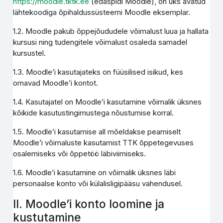
https://moodle.tktk.ee
(edaspidi Moodle), on üks avatud
lähtekoodiga õpihaldussüsteemi Moodle eksemplar.
1.2. Moodle pakub õppejõududele võimalust luua ja hallata
kursusi ning tudengitele võimalust osaleda samadel
kursustel.
1.3. Moodle’i kasutajateks on füüsilised isikud, kes
omavad Moodle’i kontot.
1.4. Kasutajatel on Moodle’i kasutamine võimalik üksnes
kõikide kasutustingimustega nõustumise korral.
1.5. Moodle’i kasutamise all mõeldakse peamiselt
Moodle’i võimaluste kasutamist TTK õppetegevuses
osalemiseks või õppetöö läbiviimiseks.
1.6. Moodle’i kasutamine on võimalik üksnes läbi
personaalse konto või külalisligipääsu vahendusel.
II. Moodle’i konto loomine ja
kustutamine