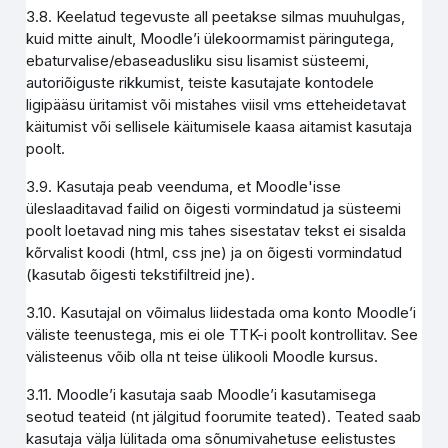
3.8. Keelatud tegevuste all peetakse silmas muuhulgas,
kuid mitte ainult, Moodle’i ülekoormamist päringutega,
ebaturvalise/ebaseadusliku sisu lisamist süsteemi,
autoriõiguste rikkumist, teiste kasutajate kontodele
ligipääsu üritamist või mistahes viisil vms etteheidetavat
käitumist või sellisele käitumisele kaasa aitamist kasutaja
poolt.
3.9. Kasutaja peab veenduma, et Moodle'isse
üleslaaditavad failid on õigesti vormindatud ja süsteemi
poolt loetavad ning mis tahes sisestatav tekst ei sisalda
kõrvalist koodi (html, css jne) ja on õigesti vormindatud
(kasutab õigesti tekstifiltreid jne).
3.10. Kasutajal on võimalus liidestada oma konto Moodle’i
väliste teenustega, mis ei ole TTK-i poolt kontrollitav. See
välisteenus võib olla nt teise ülikooli Moodle kursus.
3.11. Moodle’i kasutaja saab Moodle’i kasutamisega
seotud teateid (nt jälgitud foorumite teated). Teated saab
kasutaja välja lülitada oma sõnumivahetuse eelistustes