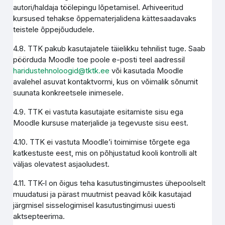
autori/haldaja töölepingu lõpetamisel. Arhiveeritud
kursused tehakse õppematerjalidena kättesaadavaks
teistele õppejõududele.
4.8. TTK pakub kasutajatele täielikku tehnilist tuge. Saab
pöörduda Moodle toe poole e-posti teel aadressil
haridustehnoloogid@tktk.ee
või kasutada Moodle
avalehel asuvat kontaktvormi, kus on võimalik sõnumit
suunata konkreetsele inimesele.
4.9. TTK ei vastuta kasutajate esitamiste sisu ega
Moodle kursuse materjalide ja tegevuste sisu eest.
4.10. TTK ei vastuta Moodle’i toimimise tõrgete ega
katkestuste eest, mis on põhjustatud kooli kontrolli alt
väljas olevatest asjaoludest.
4.11. TTK-l on õigus teha kasutustingimustes ühepoolselt
muudatusi ja pärast muutmist peavad kõik kasutajad
järgmisel sisselogimisel kasutustingimusi uuesti
aktsepteerima.