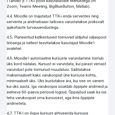
(Tahvel) jt TTK-i poolt kasutatavate teenustega (nt
Zoom, Teams Meeting, BigBlueButton, Matlab).
4.4. Moodle on majutatud TTK-i enda serverites ning
serverite ja andmebaasi tarkvara varustatakse jooksvalt
ajakohaste turvauuendustega.
4.5. Planeeritud katkestused toimuvad üldjuhul väljaspool
tööaega ja sellest teavitatakse kasutajad Moodle’i
avalehel.
4.6. Moodle’i automaatne kursuste varundamine toimub
üks kord nädalas. Kursust ei varundata, kui pärast viimast
varundust pole toimunud muudatusi. Säilitatakse
maksimaalselt kaks varukoopiat ühe kursuse kohta,
minimaalselt üks. Üks kustutakse ära, kui see on vanem
kui üks aasta. Iga varukoopia sisaldab õppijate andmeid ja
eelneva 60-päeva perioodi logisid. Õppejõud saab ka ise
teha varukoopiat oma kursusest, aga ilma õppijate
andmeteta.
4.7. TTK-l on õigus kursust arhiveerida kursuse