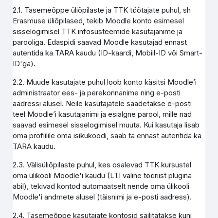
2.1. Tasemeõppe üliõpilaste ja TTK töötajate puhul, sh
Erasmuse üliõpilased, tekib Moodle konto esimesel
sisselogimisel TTK infosüsteemide kasutajanime ja
parooliga. Edaspidi saavad Moodle kasutajad ennast
autentida ka TARA kaudu (ID-kaardi, Mobiil-ID või Smart-
ID'ga).
2.2. Muude kasutajate puhul loob konto käsitsi Moodle’i
administraator ees- ja perekonnanime ning e-posti
aadressi alusel. Neile kasutajatele saadetakse e-posti
teel Moodle’i kasutajanimi ja esialgne parool, mille nad
saavad esimesel sisselogimisel muuta. Kui kasutaja lisab
oma profiilile oma isikukoodi, saab ta ennast autentida ka
TARA kaudu.
2.3. Välisüliõpilaste puhul, kes osalevad TTK kursustel
oma ülikooli Moodle'i kaudu (LTI väline tööriist plugina
abil), tekivad kontod automaatselt nende oma ülikooli
Moodle'i andmete alusel (täisnimi ja e-posti aadress).
2.4. Tasemeõppe kasutajate kontosid säilitatakse kuni