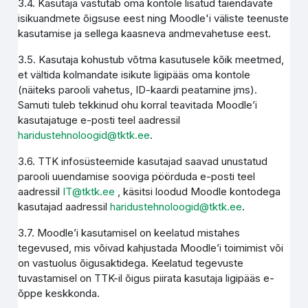
3.4. Kasutaja vastutab oma kontole lisatud täiendavate
isikuandmete õigsuse eest ning Moodle'i väliste teenuste
kasutamise ja sellega kaasneva andmevahetuse eest.
3.5. Kasutaja kohustub võtma kasutusele kõik meetmed,
et vältida kolmandate isikute ligipääs oma kontole
(näiteks parooli vahetus, ID-kaardi peatamine jms).
Samuti tuleb tekkinud ohu korral teavitada Moodle’i
kasutajatuge e-posti teel aadressil
haridustehnoloogid@tktk.ee
.
3.6. TTK infosüsteemide kasutajad saavad unustatud
parooli uuendamise sooviga pöörduda e-posti teel
aadressil
IT@tktk.ee
, käsitsi loodud Moodle kontodega
kasutajad aadressil
haridustehnoloogid@tktk.ee
.
3.7. Moodle’i kasutamisel on keelatud mistahes
tegevused, mis võivad kahjustada Moodle’i toimimist või
on vastuolus õigusaktidega. Keelatud tegevuste
tuvastamisel on TTK-il õigus piirata kasutaja ligipääs e-
õppe keskkonda.