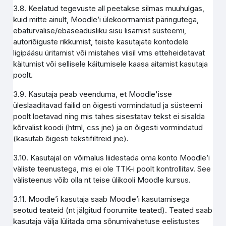
3.8. Keelatud tegevuste all peetakse silmas muuhulgas,
kuid mitte ainult, Moodle’i ülekoormamist päringutega,
ebaturvalise/ebaseadusliku sisu lisamist süsteemi,
autoriõiguste rikkumist, teiste kasutajate kontodele
ligipääsu üritamist või mistahes viisil vms etteheidetavat
käitumist või sellisele käitumisele kaasa aitamist kasutaja
poolt.
3.9. Kasutaja peab veenduma, et Moodle'isse
üleslaaditavad failid on õigesti vormindatud ja süsteemi
poolt loetavad ning mis tahes sisestatav tekst ei sisalda
kõrvalist koodi (html, css jne) ja on õigesti vormindatud
(kasutab õigesti tekstifiltreid jne).
3.10. Kasutajal on võimalus liidestada oma konto Moodle’i
väliste teenustega, mis ei ole TTK-i poolt kontrollitav. See
välisteenus võib olla nt teise ülikooli Moodle kursus.
3.11. Moodle’i kasutaja saab Moodle’i kasutamisega
seotud teateid (nt jälgitud foorumite teated). Teated saab
kasutaja välja lülitada oma sõnumivahetuse eelistustes