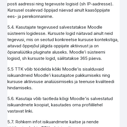
posti aadressi ning tegevuste logisid (sh IP-aadresse).
Kursusel osalevad õppijad näevad ainult kaasõppijate
ees- ja perekonnanime.
5.4. Kasutajate tegevused salvestatakse Moodle
süsteemi logidesse. Kursuste logid näitavad ainult neid
tegevusi, mis on seotud konkreetse kursuse kontekstiga,
aitavad õppejõul jälgida oppijate aktiivsust ja on
õpianalüütika pluginate aluseks. Moodle’i süsteemi
logisid, sh kursuste logid, säilitatakse 365 päeva.
5.5 TTK võib töödelda kõiki Moodle’is sisalduvaid
isikuandmeid Moodle’i kasutajatoe pakkumiseks ning
kursuse aktiivsuse analüüsimiseks ja teenuse kvaliteedi
hindamiseks.
5.6. Kasutaja võib taotleda kõigi Moodle'is salvestatud
isikuandmete koopiat, kasutades oma profiililehel
vastavat linki.
5.7. Rohkem infot isikuandmete kaitse ja nende