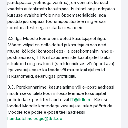
juurdepääsu (võtmega või ilma), on võimalik kursust
vaadata autentimata kasutajana. Külalisel on juurdepääs
kursuse avalehe infole ning õppematerjalidele, aga
puudub juurdepääs foorumipostitustele ning ei saa
sooritada teste ega esitada ülesandeid.
3.2. Iga Moodle konto on seotud kasutajaprofiiliga.
Mõned väljad on eeltäidetud ja kasutaja ei saa neid
muuta: kõikidel kontodel ees- ja perekonnanimi ning e-
posti aadress, TTK infosüsteemide kasutajatel lisaks
isikukood ning osakond (struktuuriüksus või õppekava).
Iga kasutaja saab ka lisada või muuta igal ajal muid
isikuandmeid, sealhulgas profiilipilti.
3.3. Perekonnanime, kasutajanime või e-posti aadressi
muutmiseks tuleb kooli infosüsteemide kasutajatel
pöörduda e-posti teel aadressil
IT@tktk.ee
. Käsitsi
loodud Moodle kontodega kasutajatel tuleb pöörduda
Moodle toe poole e-posti teel aadressil
haridustehnoloogid@tktk.ee
.