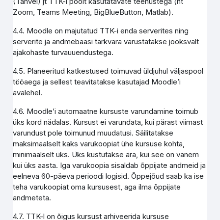
(Tahvel) jt TTK-i poolt kasutatavate teenustega (nt
Zoom, Teams Meeting, BigBlueButton, Matlab).
4.4. Moodle on majutatud TTK-i enda serverites ning
serverite ja andmebaasi tarkvara varustatakse jooksvalt
ajakohaste turvauuendustega.
4.5. Planeeritud katkestused toimuvad üldjuhul väljaspool
tööaega ja sellest teavitatakse kasutajad Moodle’i
avalehel.
4.6. Moodle’i automaatne kursuste varundamine toimub
üks kord nädalas. Kursust ei varundata, kui pärast viimast
varundust pole toimunud muudatusi. Säilitatakse
maksimaalselt kaks varukoopiat ühe kursuse kohta,
minimaalselt üks. Üks kustutakse ära, kui see on vanem
kui üks aasta. Iga varukoopia sisaldab õppijate andmeid ja
eelneva 60-päeva perioodi logisid. Õppejõud saab ka ise
teha varukoopiat oma kursusest, aga ilma õppijate
andmeteta.
4.7. TTK-l on õigus kursust arhiveerida kursuse