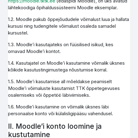
https://moodle.tktk.ee
(edaspidi Moodle), on üks avatud
lähtekoodiga õpihaldussüsteemi Moodle eksemplar.
1.2. Moodle pakub õppejõududele võimalust luua ja hallata
kursusi ning tudengitele võimalust osaleda samadel
kursustel.
1.3. Moodle’i kasutajateks on füüsilised isikud, kes
omavad Moodle’i kontot.
1.4. Kasutajatel on Moodle’i kasutamine võimalik üksnes
kõikide kasutustingimustega nõustumise korral.
1.5. Moodle’i kasutamise all mõeldakse peamiselt
Moodle’i võimaluste kasutamist TTK õppetegevuses
osalemiseks või õppetöö läbiviimiseks.
1.6. Moodle’i kasutamine on võimalik üksnes läbi
personaalse konto või külalisligipääsu vahendusel.
II. Moodle’i konto loomine ja
kustutamine