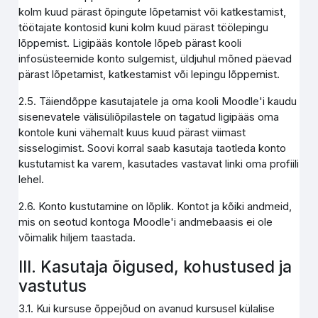
kolm kuud pärast õpingute lõpetamist või katkestamist,
töötajate kontosid kuni kolm kuud pärast töölepingu
lõppemist. Ligipääs kontole lõpeb pärast kooli
infosüsteemide konto sulgemist, üldjuhul mõned päevad
pärast lõpetamist, katkestamist või lepingu lõppemist.
2.5. Täiendõppe kasutajatele ja oma kooli Moodle'i kaudu
sisenevatele välisüliõpilastele on tagatud ligipääs oma
kontole kuni vähemalt kuus kuud pärast viimast
sisselogimist. Soovi korral saab kasutaja taotleda konto
kustutamist ka varem, kasutades vastavat linki oma profiili
lehel.
2.6. Konto kustutamine on lõplik. Kontot ja kõiki andmeid,
mis on seotud kontoga Moodle'i andmebaasis ei ole
võimalik hiljem taastada.
III. Kasutaja õigused, kohustused ja
vastutus
3.1. Kui kursuse õppejõud on avanud kursusel külalise