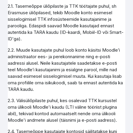
2.1. Tasemeõppe üliõpilaste ja TTK töötajate puhul, sh
Erasmuse üliõpilased, tekib Moodle konto esimesel
sisselogimisel TTK infosüsteemide kasutajanime ja
parooliga. Edaspidi saavad Moodle kasutajad ennast
autentida ka TARA kaudu (ID-kaardi, Mobiil-ID või Smart-
ID'ga).
2.2. Muude kasutajate puhul loob konto käsitsi Moodle’i
administraator ees- ja perekonnanime ning e-posti
aadressi alusel. Neile kasutajatele saadetakse e-posti
teel Moodle’i kasutajanimi ja esialgne parool, mille nad
saavad esimesel sisselogimisel muuta. Kui kasutaja lisab
oma profiilile oma isikukoodi, saab ta ennast autentida ka
TARA kaudu.
2.3. Välisüliõpilaste puhul, kes osalevad TTK kursustel
oma ülikooli Moodle'i kaudu (LTI väline tööriist plugina
abil), tekivad kontod automaatselt nende oma ülikooli
Moodle'i andmete alusel (täisnimi ja e-posti aadress).
2.4. Tasemeõppe kasutajate kontosid säilitatakse kuni