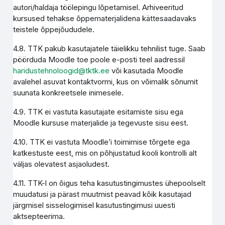
autori/haldaja töölepingu lõpetamisel. Arhiveeritud
kursused tehakse õppematerjalidena kättesaadavaks
teistele õppejõududele.
4.8. TTK pakub kasutajatele täielikku tehnilist tuge. Saab
pöörduda Moodle toe poole e-posti teel aadressil
haridustehnoloogid@tktk.ee
või kasutada Moodle
avalehel asuvat kontaktvormi, kus on võimalik sõnumit
suunata konkreetsele inimesele.
4.9. TTK ei vastuta kasutajate esitamiste sisu ega
Moodle kursuse materjalide ja tegevuste sisu eest.
4.10. TTK ei vastuta Moodle’i toimimise tõrgete ega
katkestuste eest, mis on põhjustatud kooli kontrolli alt
väljas olevatest asjaoludest.
4.11. TTK-l on õigus teha kasutustingimustes ühepoolselt
muudatusi ja pärast muutmist peavad kõik kasutajad
järgmisel sisselogimisel kasutustingimusi uuesti
aktsepteerima.