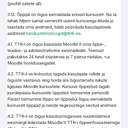
(profiili sätete all).
3.12. Õppijal on õigus eemaldada ennast kursuselt. Kui ta
tahab hiljem samal semestril uuesti kursusega liituda ja
taastada oma andmeid, tuleb pöörduda kasutajatoele
aadressil
haridustehnoloogid@tktk.ee
.
4.1. TTK-l on õigus kasutada Moodle’it oma õppe-,
teadus- ja administratiivtöö eesmärkidel. Teenust
pakutakse 24 tundi ööpäevas ja 7 päeva nädalas, v.a
Moodle hooldusaegadel.
4.2. TTK-il on kohustus tagada kasutajate rollide ja
õiguste vastavus ning hoida ära õigustamata isikute
ligipääs Moodle kursustele. Kursuse õppejõud tagab
juurdepääsu kursusele õppetöö toimumise perioodil.
Pärast toimumise lõppu on õppejõul õigus eemaldada
kursuselt õppijad ja nende tegevustega seotud andmed.
4.3. TTK-il on õigus kasutusmugavuse suurendamise
eesmärgil liidestada Moodle’it TTK-i õppeinfosüsteemiga