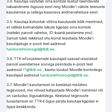
3.4. Kasutaja vastutab oma kontole lisatud täiendavate
isikuandmete õigsuse eest ning Moodle'i väliste teenuste
kasutamise ja sellega kaasneva andmevahetuse eest.
3.5. Kasutaja kohustub võtma kasutusele kõik meetmed,
et vältida kolmandate isikute ligipääs oma kontole
(näiteks parooli vahetus, ID-kaardi peatamine jms).
Samuti tuleb tekkinud ohu korral teavitada Moodle’i
kasutajatuge e-posti teel aadressil
haridustehnoloogid@tktk.ee
.
3.6. TTK infosüsteemide kasutajad saavad unustatud
parooli uuendamise sooviga pöörduda e-posti teel
aadressil
IT@tktk.ee
, käsitsi loodud Moodle kontodega
kasutajad aadressil
haridustehnoloogid@tktk.ee
.
3.7. Moodle’i kasutamisel on keelatud mistahes
tegevused, mis võivad kahjustada Moodle’i toimimist või
on vastuolus õigusaktidega. Keelatud tegevuste
tuvastamisel on TTK-il õigus piirata kasutaja ligipääs e-
õppe keskkonda.