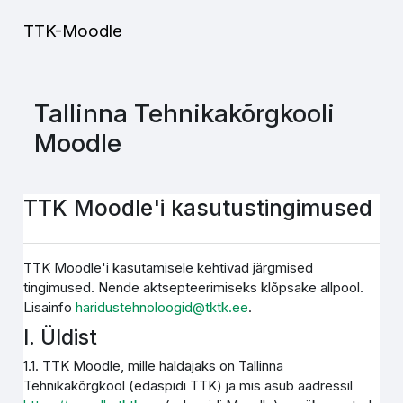
Jäta vahele peasisuni
TTK-Moodle
Tallinna Tehnikakõrgkooli
Moodle
TTK Moodle'i kasutustingimused
TTK Moodle'i kasutamisele kehtivad järgmised
tingimused. Nende aktsepteerimiseks klõpsake allpool.
Lisainfo
haridustehnoloogid@tktk.ee
.
I. Üldist
1.1. TTK Moodle, mille haldajaks on Tallinna
Tehnikakõrgkool (edaspidi TTK) ja mis asub aadressil