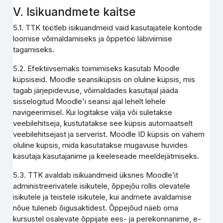
V. Isikuandmete kaitse
5.1. TTK töötleb isikuandmeid vaid kasutajatele kontode
loomise võimaldamiseks ja õppetöö läbiviimise
tagamiseks.
5.2. Efektiivsemaks toimimiseks kasutab Moodle
küpsiseid. Moodle seansiküpsis on oluline küpsis, mis
tagab järjepidevuse, võimaldades kasutajal jääda
sisselogitud Moodle'i seansi ajal lehelt lehele
navigeerimisel. Kui logitakse välja või suletakse
veebilehitseja, kustutatakse see küpsis automaatselt
veebilehitsejast ja serverist. Moodle ID küpsis on vähem
oluline küpsis, mida kasutatakse mugavuse huvides
kasutaja kasutajanime ja keeleseade meeldejätmiseks.
5.3. TTK avaldab isikuandmeid üksnes Moodle’it
administreerivatele isikutele, õppejõu rollis olevatele
isikutele ja teistele isikutele, kui andmete avaldamise
nõue tuleneb õigusaktidest. Õppejõud näeb oma
kursustel osalevate õppijate ees- ja perekonnanime, e-