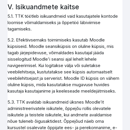
V. Isikuandmete kaitse
5.1. TTK töötleb isikuandmeid vaid kasutajatele kontode
loomise võimaldamiseks ja õppetöö läbiviimise
tagamiseks.
5.2. Efektiivsemaks toimimiseks kasutab Moodle
küpsiseid. Moodle seansiküpsis on oluline küpsis, mis
tagab järjepidevuse, võimaldades kasutajal jääda
sisselogitud Moodle'i seansi ajal lehelt lehele
navigeerimisel. Kui logitakse välja või suletakse
veebilehitseja, kustutatakse see küpsis automaatselt
veebilehitsejast ja serverist. Moodle ID küpsis on vähem
oluline küpsis, mida kasutatakse mugavuse huvides
kasutaja kasutajanime ja keeleseade meeldejätmiseks.
5.3. TTK avaldab isikuandmeid üksnes Moodle’it
administreerivatele isikutele, õppejõu rollis olevatele
isikutele ja teistele isikutele, kui andmete avaldamise
nõue tuleneb õigusaktidest. Õppejõud näeb oma
kursustel osalevate õppijate ees- ja perekonnanime, e-