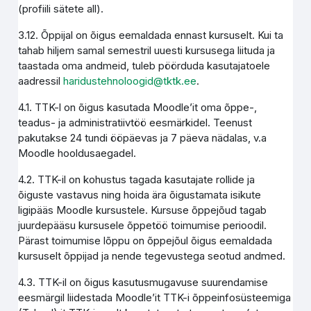
(profiili sätete all).
3.12. Õppijal on õigus eemaldada ennast kursuselt. Kui ta
tahab hiljem samal semestril uuesti kursusega liituda ja
taastada oma andmeid, tuleb pöörduda kasutajatoele
aadressil
haridustehnoloogid@tktk.ee
.
4.1. TTK-l on õigus kasutada Moodle’it oma õppe-,
teadus- ja administratiivtöö eesmärkidel. Teenust
pakutakse 24 tundi ööpäevas ja 7 päeva nädalas, v.a
Moodle hooldusaegadel.
4.2. TTK-il on kohustus tagada kasutajate rollide ja
õiguste vastavus ning hoida ära õigustamata isikute
ligipääs Moodle kursustele. Kursuse õppejõud tagab
juurdepääsu kursusele õppetöö toimumise perioodil.
Pärast toimumise lõppu on õppejõul õigus eemaldada
kursuselt õppijad ja nende tegevustega seotud andmed.
4.3. TTK-il on õigus kasutusmugavuse suurendamise
eesmärgil liidestada Moodle’it TTK-i õppeinfosüsteemiga