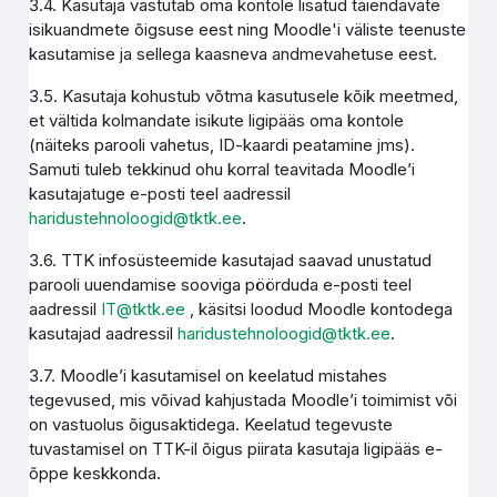
3.4. Kasutaja vastutab oma kontole lisatud täiendavate
isikuandmete õigsuse eest ning Moodle'i väliste teenuste
kasutamise ja sellega kaasneva andmevahetuse eest.
3.5. Kasutaja kohustub võtma kasutusele kõik meetmed,
et vältida kolmandate isikute ligipääs oma kontole
(näiteks parooli vahetus, ID-kaardi peatamine jms).
Samuti tuleb tekkinud ohu korral teavitada Moodle’i
kasutajatuge e-posti teel aadressil
haridustehnoloogid@tktk.ee
.
3.6. TTK infosüsteemide kasutajad saavad unustatud
parooli uuendamise sooviga pöörduda e-posti teel
aadressil
IT@tktk.ee
, käsitsi loodud Moodle kontodega
kasutajad aadressil
haridustehnoloogid@tktk.ee
.
3.7. Moodle’i kasutamisel on keelatud mistahes
tegevused, mis võivad kahjustada Moodle’i toimimist või
on vastuolus õigusaktidega. Keelatud tegevuste
tuvastamisel on TTK-il õigus piirata kasutaja ligipääs e-
õppe keskkonda.