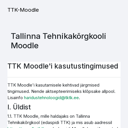
Jäta vahele peasisuni
TTK-Moodle
Tallinna Tehnikakõrgkooli
Moodle
TTK Moodle'i kasutustingimused
TTK Moodle'i kasutamisele kehtivad järgmised
tingimused. Nende aktsepteerimiseks klõpsake allpool.
Lisainfo
haridustehnoloogid@tktk.ee
.
I. Üldist
1.1. TTK Moodle, mille haldajaks on Tallinna
Tehnikakõrgkool (edaspidi TTK) ja mis asub aadressil