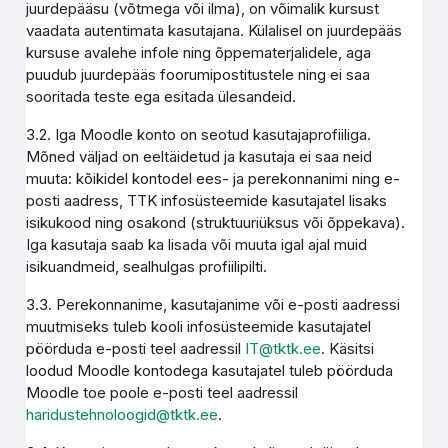
juurdepääsu (võtmega või ilma), on võimalik kursust
vaadata autentimata kasutajana. Külalisel on juurdepääs
kursuse avalehe infole ning õppematerjalidele, aga
puudub juurdepääs foorumipostitustele ning ei saa
sooritada teste ega esitada ülesandeid.
3.2. Iga Moodle konto on seotud kasutajaprofiiliga.
Mõned väljad on eeltäidetud ja kasutaja ei saa neid
muuta: kõikidel kontodel ees- ja perekonnanimi ning e-
posti aadress, TTK infosüsteemide kasutajatel lisaks
isikukood ning osakond (struktuuriüksus või õppekava).
Iga kasutaja saab ka lisada või muuta igal ajal muid
isikuandmeid, sealhulgas profiilipilti.
3.3. Perekonnanime, kasutajanime või e-posti aadressi
muutmiseks tuleb kooli infosüsteemide kasutajatel
pöörduda e-posti teel aadressil
IT@tktk.ee
. Käsitsi
loodud Moodle kontodega kasutajatel tuleb pöörduda
Moodle toe poole e-posti teel aadressil
haridustehnoloogid@tktk.ee
.