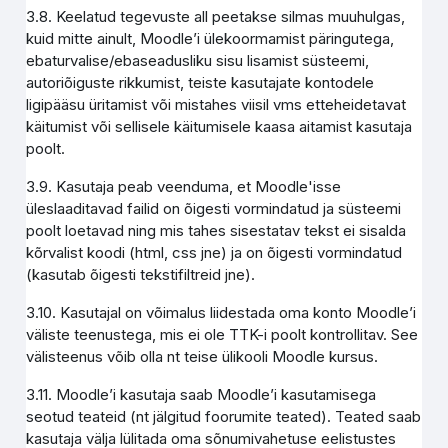
3.8. Keelatud tegevuste all peetakse silmas muuhulgas,
kuid mitte ainult, Moodle’i ülekoormamist päringutega,
ebaturvalise/ebaseadusliku sisu lisamist süsteemi,
autoriõiguste rikkumist, teiste kasutajate kontodele
ligipääsu üritamist või mistahes viisil vms etteheidetavat
käitumist või sellisele käitumisele kaasa aitamist kasutaja
poolt.
3.9. Kasutaja peab veenduma, et Moodle'isse
üleslaaditavad failid on õigesti vormindatud ja süsteemi
poolt loetavad ning mis tahes sisestatav tekst ei sisalda
kõrvalist koodi (html, css jne) ja on õigesti vormindatud
(kasutab õigesti tekstifiltreid jne).
3.10. Kasutajal on võimalus liidestada oma konto Moodle’i
väliste teenustega, mis ei ole TTK-i poolt kontrollitav. See
välisteenus võib olla nt teise ülikooli Moodle kursus.
3.11. Moodle’i kasutaja saab Moodle’i kasutamisega
seotud teateid (nt jälgitud foorumite teated). Teated saab
kasutaja välja lülitada oma sõnumivahetuse eelistustes