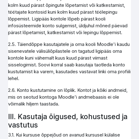
kolm kuud pärast õpingute lõpetamist või katkestamist,
töötajate kontosid kuni kolm kuud pärast töölepingu
lõppemist. Ligipääs kontole lõpeb pärast kooli
infosüsteemide konto sulgemist, üldjuhul mõned päevad
pärast lõpetamist, katkestamist või lepingu lõppemist.
2.5. Täiendõppe kasutajatele ja oma kooli Moodle'i kaudu
sisenevatele välisüliõpilastele on tagatud ligipääs oma
kontole kuni vähemalt kuus kuud pärast viimast
sisselogimist. Soovi korral saab kasutaja taotleda konto
kustutamist ka varem, kasutades vastavat linki oma profiili
lehel.
2.6. Konto kustutamine on lõplik. Kontot ja kõiki andmeid,
mis on seotud kontoga Moodle'i andmebaasis ei ole
võimalik hiljem taastada.
III. Kasutaja õigused, kohustused ja
vastutus
3.1. Kui kursuse õppejõud on avanud kursusel külalise