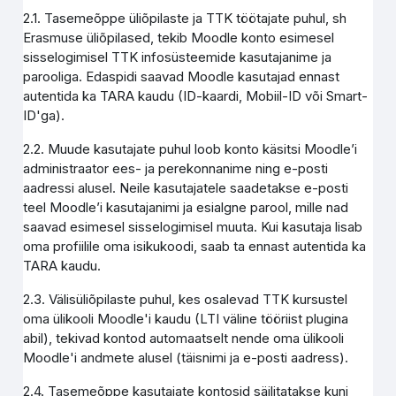
2.1. Tasemeõppe üliõpilaste ja TTK töötajate puhul, sh
Erasmuse üliõpilased, tekib Moodle konto esimesel
sisselogimisel TTK infosüsteemide kasutajanime ja
parooliga. Edaspidi saavad Moodle kasutajad ennast
autentida ka TARA kaudu (ID-kaardi, Mobiil-ID või Smart-
ID'ga).
2.2. Muude kasutajate puhul loob konto käsitsi Moodle’i
administraator ees- ja perekonnanime ning e-posti
aadressi alusel. Neile kasutajatele saadetakse e-posti
teel Moodle’i kasutajanimi ja esialgne parool, mille nad
saavad esimesel sisselogimisel muuta. Kui kasutaja lisab
oma profiilile oma isikukoodi, saab ta ennast autentida ka
TARA kaudu.
2.3. Välisüliõpilaste puhul, kes osalevad TTK kursustel
oma ülikooli Moodle'i kaudu (LTI väline tööriist plugina
abil), tekivad kontod automaatselt nende oma ülikooli
Moodle'i andmete alusel (täisnimi ja e-posti aadress).
2.4. Tasemeõppe kasutajate kontosid säilitatakse kuni