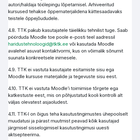
autori/haldaja töölepingu lõpetamisel. Arhiveeritud
kursused tehakse õppematerjalidena kättesaadavaks
teistele õppejõududele.
4.8. TTK pakub kasutajatele täielikku tehnilist tuge. Saab
pöörduda Moodle toe poole e-posti teel aadressil
haridustehnoloogid@tktk.ee
või kasutada Moodle
avalehel asuvat kontaktvormi, kus on võimalik sõnumit
suunata konkreetsele inimesele.
4.9. TTK ei vastuta kasutajate esitamiste sisu ega
Moodle kursuse materjalide ja tegevuste sisu eest.
4.10. TTK ei vastuta Moodle’i toimimise tõrgete ega
katkestuste eest, mis on põhjustatud kooli kontrolli alt
väljas olevatest asjaoludest.
4.11. TTK-l on õigus teha kasutustingimustes ühepoolselt
muudatusi ja pärast muutmist peavad kõik kasutajad
järgmisel sisselogimisel kasutustingimusi uuesti
aktsepteerima.