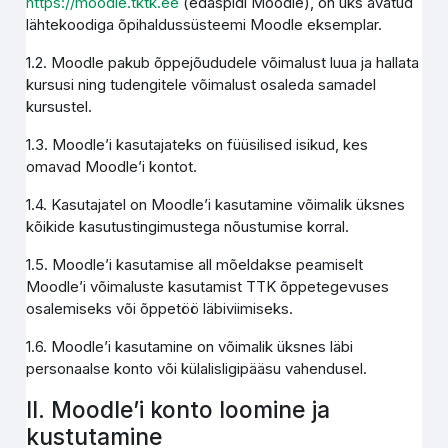
https://moodle.tktk.ee
(edaspidi Moodle), on üks avatud
lähtekoodiga õpihaldussüsteemi Moodle eksemplar.
1.2. Moodle pakub õppejõududele võimalust luua ja hallata
kursusi ning tudengitele võimalust osaleda samadel
kursustel.
1.3. Moodle’i kasutajateks on füüsilised isikud, kes
omavad Moodle’i kontot.
1.4. Kasutajatel on Moodle’i kasutamine võimalik üksnes
kõikide kasutustingimustega nõustumise korral.
1.5. Moodle’i kasutamise all mõeldakse peamiselt
Moodle’i võimaluste kasutamist TTK õppetegevuses
osalemiseks või õppetöö läbiviimiseks.
1.6. Moodle’i kasutamine on võimalik üksnes läbi
personaalse konto või külalisligipääsu vahendusel.
II. Moodle’i konto loomine ja
kustutamine