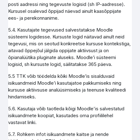
posti aadressi ning tegevuste logisid (sh IP-aadresse).
Kursusel osalevad õppijad näevad ainult kaasõppijate
ees- ja perekonnanime.
5.4. Kasutajate tegevused salvestatakse Moodle
süsteemi logidesse. Kursuste logid näitavad ainult neid
tegevusi, mis on seotud konkreetse kursuse kontekstiga,
aitavad õppejõul jälgida oppijate aktiivsust ja on
õpianalüütika pluginate aluseks. Moodle’i süsteemi
logisid, sh kursuste logid, säilitatakse 365 päeva.
5.5 TTK võib töödelda kõiki Moodle’is sisalduvaid
isikuandmeid Moodle’i kasutajatoe pakkumiseks ning
kursuse aktiivsuse analüüsimiseks ja teenuse kvaliteedi
hindamiseks.
5.6. Kasutaja võib taotleda kõigi Moodle'is salvestatud
isikuandmete koopiat, kasutades oma profiililehel
vastavat linki.
5.7. Rohkem infot isikuandmete kaitse ja nende