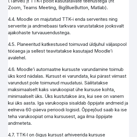
(Tahvel) jt TTK-i poolt kasutatavate teenustega (nt
Zoom, Teams Meeting, BigBlueButton, Matlab).
4.4. Moodle on majutatud TTK-i enda serverites ning
serverite ja andmebaasi tarkvara varustatakse jooksvalt
ajakohaste turvauuendustega.
4.5. Planeeritud katkestused toimuvad üldjuhul väljaspool
tööaega ja sellest teavitatakse kasutajad Moodle’i
avalehel.
4.6. Moodle’i automaatne kursuste varundamine toimub
üks kord nädalas. Kursust ei varundata, kui pärast viimast
varundust pole toimunud muudatusi. Säilitatakse
maksimaalselt kaks varukoopiat ühe kursuse kohta,
minimaalselt üks. Üks kustutakse ära, kui see on vanem
kui üks aasta. Iga varukoopia sisaldab õppijate andmeid ja
eelneva 60-päeva perioodi logisid. Õppejõud saab ka ise
teha varukoopiat oma kursusest, aga ilma õppijate
andmeteta.
4.7. TTK-l on õigus kursust arhiveerida kursuse