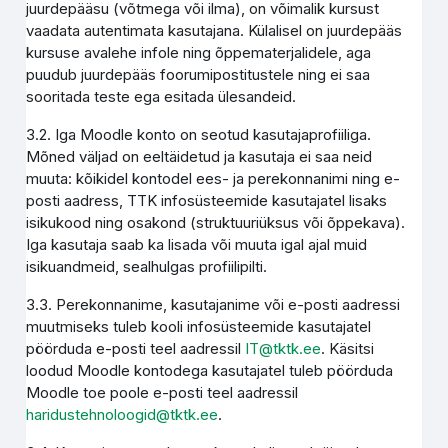
juurdepääsu (võtmega või ilma), on võimalik kursust
vaadata autentimata kasutajana. Külalisel on juurdepääs
kursuse avalehe infole ning õppematerjalidele, aga
puudub juurdepääs foorumipostitustele ning ei saa
sooritada teste ega esitada ülesandeid.
3.2. Iga Moodle konto on seotud kasutajaprofiiliga.
Mõned väljad on eeltäidetud ja kasutaja ei saa neid
muuta: kõikidel kontodel ees- ja perekonnanimi ning e-
posti aadress, TTK infosüsteemide kasutajatel lisaks
isikukood ning osakond (struktuuriüksus või õppekava).
Iga kasutaja saab ka lisada või muuta igal ajal muid
isikuandmeid, sealhulgas profiilipilti.
3.3. Perekonnanime, kasutajanime või e-posti aadressi
muutmiseks tuleb kooli infosüsteemide kasutajatel
pöörduda e-posti teel aadressil
IT@tktk.ee
. Käsitsi
loodud Moodle kontodega kasutajatel tuleb pöörduda
Moodle toe poole e-posti teel aadressil
haridustehnoloogid@tktk.ee
.