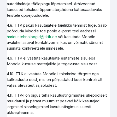
autori/haldaja töölepingu lõpetamisel. Arhiveeritud
kursused tehakse õppematerjalidena kättesaadavaks
teistele õppejõududele.
4.8. TTK pakub kasutajatele täielikku tehnilist tuge. Saab
pöörduda Moodle toe poole e-posti teel aadressil
haridustehnoloogid@tktk.ee
või kasutada Moodle
avalehel asuvat kontaktvormi, kus on võimalik sõnumit
suunata konkreetsele inimesele.
4.9. TTK ei vastuta kasutajate esitamiste sisu ega
Moodle kursuse materjalide ja tegevuste sisu eest.
4.10. TTK ei vastuta Moodle’i toimimise tõrgete ega
katkestuste eest, mis on põhjustatud kooli kontrolli alt
väljas olevatest asjaoludest.
4.11. TTK-l on õigus teha kasutustingimustes ühepoolselt
muudatusi ja pärast muutmist peavad kõik kasutajad
järgmisel sisselogimisel kasutustingimusi uuesti
aktsepteerima.