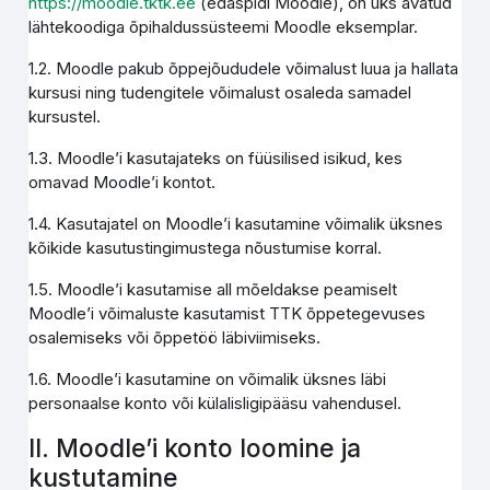
https://moodle.tktk.ee
(edaspidi Moodle), on üks avatud
lähtekoodiga õpihaldussüsteemi Moodle eksemplar.
1.2. Moodle pakub õppejõududele võimalust luua ja hallata
kursusi ning tudengitele võimalust osaleda samadel
kursustel.
1.3. Moodle’i kasutajateks on füüsilised isikud, kes
omavad Moodle’i kontot.
1.4. Kasutajatel on Moodle’i kasutamine võimalik üksnes
kõikide kasutustingimustega nõustumise korral.
1.5. Moodle’i kasutamise all mõeldakse peamiselt
Moodle’i võimaluste kasutamist TTK õppetegevuses
osalemiseks või õppetöö läbiviimiseks.
1.6. Moodle’i kasutamine on võimalik üksnes läbi
personaalse konto või külalisligipääsu vahendusel.
II. Moodle’i konto loomine ja
kustutamine