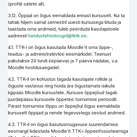
(profiili sätete all).
3.12. Õppijal on õigus eemaldada ennast kursuselt. Kui ta
tahab hiljem samal semestril uuesti kursusega liituda ja
taastada oma andmeid, tuleb pöörduda kasutajatoele
aadressil
haridustehnoloogid@tktk.ee
.
4.1. TTK-l on õigus kasutada Moodle’it oma õppe-,
teadus- ja administratiivtöö eesmärkidel. Teenust
pakutakse 24 tundi ööpäevas ja 7 päeva nädalas, v.a
Moodle hooldusaegadel.
4.2. TTK-il on kohustus tagada kasutajate rollide ja
õiguste vastavus ning hoida ära õigustamata isikute
ligipääs Moodle kursustele. Kursuse õppejõud tagab
juurdepääsu kursusele õppetöö toimumise perioodil.
Pärast toimumise lõppu on õppejõul õigus eemaldada
kursuselt õppijad ja nende tegevustega seotud andmed.
4.3. TTK-il on õigus kasutusmugavuse suurendamise
eesmärgil liidestada Moodle’it TTK-i õppeinfosüsteemiga