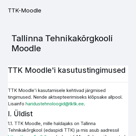
Jäta vahele peasisuni
TTK-Moodle
Tallinna Tehnikakõrgkooli
Moodle
TTK Moodle'i kasutustingimused
TTK Moodle'i kasutamisele kehtivad järgmised
tingimused. Nende aktsepteerimiseks klõpsake allpool.
Lisainfo
haridustehnoloogid@tktk.ee
.
I. Üldist
1.1. TTK Moodle, mille haldajaks on Tallinna
Tehnikakõrgkool (edaspidi TTK) ja mis asub aadressil