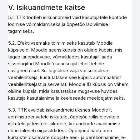
V. Isikuandmete kaitse
5.1. TTK töötleb isikuandmeid vaid kasutajatele kontode
loomise võimaldamiseks ja õppetöö läbiviimise
tagamiseks.
5.2. Efektiivsemaks toimimiseks kasutab Moodle
küpsiseid. Moodle seansiküpsis on oluline küpsis, mis
tagab järjepidevuse, võimaldades kasutajal jääda
sisselogitud Moodle'i seansi ajal lehelt lehele
navigeerimisel. Kui logitakse välja või suletakse
veebilehitseja, kustutatakse see küpsis automaatselt
veebilehitsejast ja serverist. Moodle ID küpsis on vähem
oluline küpsis, mida kasutatakse mugavuse huvides
kasutaja kasutajanime ja keeleseade meeldejätmiseks.
5.3. TTK avaldab isikuandmeid üksnes Moodle’it
administreerivatele isikutele, õppejõu rollis olevatele
isikutele ja teistele isikutele, kui andmete avaldamise
nõue tuleneb õigusaktidest. Õppejõud näeb oma
kursustel osalevate õppijate ees- ja perekonnanime, e-