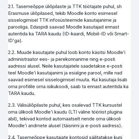
2.1. Tasemeõppe üliõpilaste ja TTK töötajate puhul, sh
Erasmuse üliõpilased, tekib Moodle konto esimesel
sisselogimisel TTK infosüsteemide kasutajanime ja
parooliga. Edaspidi saavad Moodle kasutajad ennast
autentida ka TARA kaudu (ID-kaardi, Mobiil-ID või Smart-
ID'ga).
2.2. Muude kasutajate puhul loob konto käsitsi Moodle’i
administraator ees- ja perekonnanime ning e-posti
aadressi alusel. Neile kasutajatele saadetakse e-posti
teel Moodle’i kasutajanimi ja esialgne parool, mille nad
saavad esimesel sisselogimisel muuta. Kui kasutaja lisab
oma profiilile oma isikukoodi, saab ta ennast autentida ka
TARA kaudu.
2.3. Välisüliõpilaste puhul, kes osalevad TTK kursustel
oma ülikooli Moodle'i kaudu (LTI väline tööriist plugina
abil), tekivad kontod automaatselt nende oma ülikooli
Moodle'i andmete alusel (täisnimi ja e-posti aadress).
2.4. Tasemeõppe kasutajate kontosid säilitatakse kuni