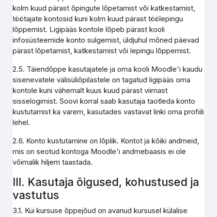
kolm kuud pärast õpingute lõpetamist või katkestamist,
töötajate kontosid kuni kolm kuud pärast töölepingu
lõppemist. Ligipääs kontole lõpeb pärast kooli
infosüsteemide konto sulgemist, üldjuhul mõned päevad
pärast lõpetamist, katkestamist või lepingu lõppemist.
2.5. Täiendõppe kasutajatele ja oma kooli Moodle'i kaudu
sisenevatele välisüliõpilastele on tagatud ligipääs oma
kontole kuni vähemalt kuus kuud pärast viimast
sisselogimist. Soovi korral saab kasutaja taotleda konto
kustutamist ka varem, kasutades vastavat linki oma profiili
lehel.
2.6. Konto kustutamine on lõplik. Kontot ja kõiki andmeid,
mis on seotud kontoga Moodle'i andmebaasis ei ole
võimalik hiljem taastada.
III. Kasutaja õigused, kohustused ja
vastutus
3.1. Kui kursuse õppejõud on avanud kursusel külalise