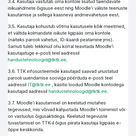
3.4. Kasutaja vastutab oma kontole lisatud täiendavate
isikuandmete õigsuse eest ning Moodle'i väliste teenuste
kasutamise ja sellega kaasneva andmevahetuse eest.
3.5. Kasutaja kohustub võtma kasutusele kõik meetmed,
et vältida kolmandate isikute ligipääs oma kontole
(näiteks parooli vahetus, ID-kaardi peatamine jms).
Samuti tuleb tekkinud ohu korral teavitada Moodle’i
kasutajatuge e-posti teel aadressil
haridustehnoloogid@tktk.ee
.
3.6. TTK infosüsteemide kasutajad saavad unustatud
parooli uuendamise sooviga pöörduda e-posti teel
aadressil
IT@tktk.ee
, käsitsi loodud Moodle kontodega
kasutajad aadressil
haridustehnoloogid@tktk.ee
.
3.7. Moodle’i kasutamisel on keelatud mistahes
tegevused, mis võivad kahjustada Moodle’i toimimist või
on vastuolus õigusaktidega. Keelatud tegevuste
tuvastamisel on TTK-il õigus piirata kasutaja ligipääs e-
õppe keskkonda.