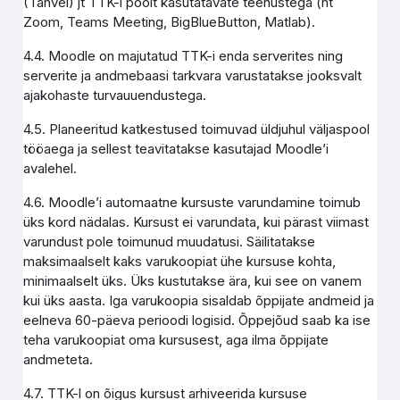
(Tahvel) jt TTK-i poolt kasutatavate teenustega (nt
Zoom, Teams Meeting, BigBlueButton, Matlab).
4.4. Moodle on majutatud TTK-i enda serverites ning
serverite ja andmebaasi tarkvara varustatakse jooksvalt
ajakohaste turvauuendustega.
4.5. Planeeritud katkestused toimuvad üldjuhul väljaspool
tööaega ja sellest teavitatakse kasutajad Moodle’i
avalehel.
4.6. Moodle’i automaatne kursuste varundamine toimub
üks kord nädalas. Kursust ei varundata, kui pärast viimast
varundust pole toimunud muudatusi. Säilitatakse
maksimaalselt kaks varukoopiat ühe kursuse kohta,
minimaalselt üks. Üks kustutakse ära, kui see on vanem
kui üks aasta. Iga varukoopia sisaldab õppijate andmeid ja
eelneva 60-päeva perioodi logisid. Õppejõud saab ka ise
teha varukoopiat oma kursusest, aga ilma õppijate
andmeteta.
4.7. TTK-l on õigus kursust arhiveerida kursuse