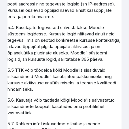
posti aadressi ning tegevuste logisid (sh IP-aadresse).
Kursusel osalevad õppijad näevad ainult kaasõppijate
ees- ja perekonnanime.
5.4. Kasutajate tegevused salvestatakse Moodle
süsteemi logidesse. Kursuste logid näitavad ainult neid
tegevusi, mis on seotud konkreetse kursuse kontekstiga,
aitavad õppejõul jälgida oppijate aktiivsust ja on
õpianalüütika pluginate aluseks. Moodle’i süsteemi
logisid, sh kursuste logid, säilitatakse 365 päeva.
5.5 TTK võib töödelda kõiki Moodle’is sisalduvaid
isikuandmeid Moodle’i kasutajatoe pakkumiseks ning
kursuse aktiivsuse analüüsimiseks ja teenuse kvaliteedi
hindamiseks.
5.6. Kasutaja võib taotleda kõigi Moodle'is salvestatud
isikuandmete koopiat, kasutades oma profiililehel
vastavat linki.
5.7. Rohkem infot isikuandmete kaitse ja nende