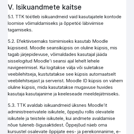
V. Isikuandmete kaitse
5.1. TTK töötleb isikuandmeid vaid kasutajatele kontode
loomise võimaldamiseks ja õppetöö läbiviimise
tagamiseks.
5.2. Efektiivsemaks toimimiseks kasutab Moodle
küpsiseid. Moodle seansiküpsis on oluline küpsis, mis
tagab järjepidevuse, võimaldades kasutajal jääda
sisselogitud Moodle'i seansi ajal lehelt lehele
navigeerimisel. Kui logitakse välja või suletakse
veebilehitseja, kustutatakse see küpsis automaatselt
veebilehitsejast ja serverist. Moodle ID küpsis on vähem
oluline küpsis, mida kasutatakse mugavuse huvides
kasutaja kasutajanime ja keeleseade meeldejätmiseks.
5.3. TTK avaldab isikuandmeid üksnes Moodle’it
administreerivatele isikutele, õppejõu rollis olevatele
isikutele ja teistele isikutele, kui andmete avaldamise
nõue tuleneb õigusaktidest. Õppejõud näeb oma
kursustel osalevate õppijate ees- ja perekonnanime, e-