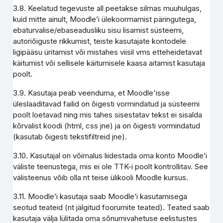
3.8. Keelatud tegevuste all peetakse silmas muuhulgas,
kuid mitte ainult, Moodle’i ülekoormamist päringutega,
ebaturvalise/ebaseadusliku sisu lisamist süsteemi,
autoriõiguste rikkumist, teiste kasutajate kontodele
ligipääsu üritamist või mistahes viisil vms etteheidetavat
käitumist või sellisele käitumisele kaasa aitamist kasutaja
poolt.
3.9. Kasutaja peab veenduma, et Moodle'isse
üleslaaditavad failid on õigesti vormindatud ja süsteemi
poolt loetavad ning mis tahes sisestatav tekst ei sisalda
kõrvalist koodi (html, css jne) ja on õigesti vormindatud
(kasutab õigesti tekstifiltreid jne).
3.10. Kasutajal on võimalus liidestada oma konto Moodle’i
väliste teenustega, mis ei ole TTK-i poolt kontrollitav. See
välisteenus võib olla nt teise ülikooli Moodle kursus.
3.11. Moodle’i kasutaja saab Moodle’i kasutamisega
seotud teateid (nt jälgitud foorumite teated). Teated saab
kasutaja välja lülitada oma sõnumivahetuse eelistustes