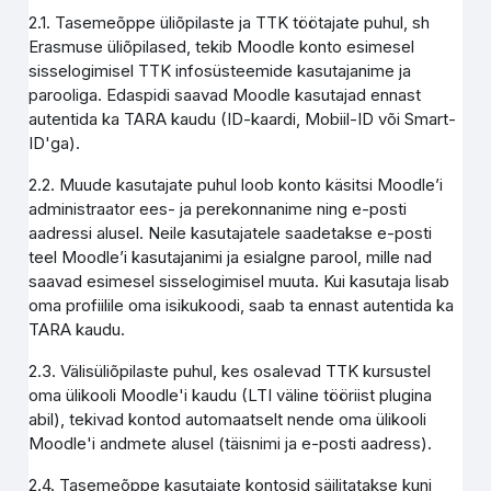
2.1. Tasemeõppe üliõpilaste ja TTK töötajate puhul, sh
Erasmuse üliõpilased, tekib Moodle konto esimesel
sisselogimisel TTK infosüsteemide kasutajanime ja
parooliga. Edaspidi saavad Moodle kasutajad ennast
autentida ka TARA kaudu (ID-kaardi, Mobiil-ID või Smart-
ID'ga).
2.2. Muude kasutajate puhul loob konto käsitsi Moodle’i
administraator ees- ja perekonnanime ning e-posti
aadressi alusel. Neile kasutajatele saadetakse e-posti
teel Moodle’i kasutajanimi ja esialgne parool, mille nad
saavad esimesel sisselogimisel muuta. Kui kasutaja lisab
oma profiilile oma isikukoodi, saab ta ennast autentida ka
TARA kaudu.
2.3. Välisüliõpilaste puhul, kes osalevad TTK kursustel
oma ülikooli Moodle'i kaudu (LTI väline tööriist plugina
abil), tekivad kontod automaatselt nende oma ülikooli
Moodle'i andmete alusel (täisnimi ja e-posti aadress).
2.4. Tasemeõppe kasutajate kontosid säilitatakse kuni