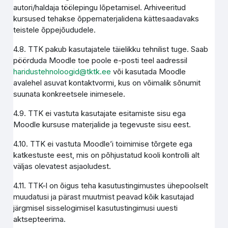
autori/haldaja töölepingu lõpetamisel. Arhiveeritud
kursused tehakse õppematerjalidena kättesaadavaks
teistele õppejõududele.
4.8. TTK pakub kasutajatele täielikku tehnilist tuge. Saab
pöörduda Moodle toe poole e-posti teel aadressil
haridustehnoloogid@tktk.ee
või kasutada Moodle
avalehel asuvat kontaktvormi, kus on võimalik sõnumit
suunata konkreetsele inimesele.
4.9. TTK ei vastuta kasutajate esitamiste sisu ega
Moodle kursuse materjalide ja tegevuste sisu eest.
4.10. TTK ei vastuta Moodle’i toimimise tõrgete ega
katkestuste eest, mis on põhjustatud kooli kontrolli alt
väljas olevatest asjaoludest.
4.11. TTK-l on õigus teha kasutustingimustes ühepoolselt
muudatusi ja pärast muutmist peavad kõik kasutajad
järgmisel sisselogimisel kasutustingimusi uuesti
aktsepteerima.