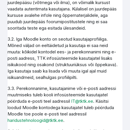
juurdepääsu (võtmega või ilma), on võimalik kursust
vaadata autentimata kasutajana. Külalisel on juurdepääs
kursuse avalehe infole ning õppematerjalidele, aga
puudub juurdepääs foorumipostitustele ning ei saa
sooritada teste ega esitada ülesandeid.
3.2. Iga Moodle konto on seotud kasutajaprofiiliga.
Mõned väljad on eeltäidetud ja kasutaja ei saa neid
muuta: kõikidel kontodel ees- ja perekonnanimi ning e-
posti aadress, TTK infosüsteemide kasutajatel lisaks
isikukood ning osakond (struktuuriüksus või õppekava).
Iga kasutaja saab ka lisada või muuta igal ajal muid
isikuandmeid, sealhulgas profiilipilti.
3.3. Perekonnanime, kasutajanime või e-posti aadressi
muutmiseks tuleb kooli infosüsteemide kasutajatel
pöörduda e-posti teel aadressil
IT@tktk.ee
. Käsitsi
loodud Moodle kontodega kasutajatel tuleb pöörduda
Moodle toe poole e-posti teel aadressil
haridustehnoloogid@tktk.ee
.