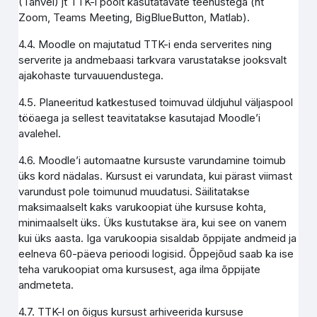
(Tahvel) jt TTK-i poolt kasutatavate teenustega (nt
Zoom, Teams Meeting, BigBlueButton, Matlab).
4.4. Moodle on majutatud TTK-i enda serverites ning
serverite ja andmebaasi tarkvara varustatakse jooksvalt
ajakohaste turvauuendustega.
4.5. Planeeritud katkestused toimuvad üldjuhul väljaspool
tööaega ja sellest teavitatakse kasutajad Moodle’i
avalehel.
4.6. Moodle’i automaatne kursuste varundamine toimub
üks kord nädalas. Kursust ei varundata, kui pärast viimast
varundust pole toimunud muudatusi. Säilitatakse
maksimaalselt kaks varukoopiat ühe kursuse kohta,
minimaalselt üks. Üks kustutakse ära, kui see on vanem
kui üks aasta. Iga varukoopia sisaldab õppijate andmeid ja
eelneva 60-päeva perioodi logisid. Õppejõud saab ka ise
teha varukoopiat oma kursusest, aga ilma õppijate
andmeteta.
4.7. TTK-l on õigus kursust arhiveerida kursuse