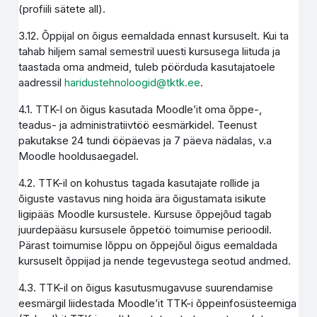
(profiili sätete all).
3.12. Õppijal on õigus eemaldada ennast kursuselt. Kui ta
tahab hiljem samal semestril uuesti kursusega liituda ja
taastada oma andmeid, tuleb pöörduda kasutajatoele
aadressil
haridustehnoloogid@tktk.ee
.
4.1. TTK-l on õigus kasutada Moodle’it oma õppe-,
teadus- ja administratiivtöö eesmärkidel. Teenust
pakutakse 24 tundi ööpäevas ja 7 päeva nädalas, v.a
Moodle hooldusaegadel.
4.2. TTK-il on kohustus tagada kasutajate rollide ja
õiguste vastavus ning hoida ära õigustamata isikute
ligipääs Moodle kursustele. Kursuse õppejõud tagab
juurdepääsu kursusele õppetöö toimumise perioodil.
Pärast toimumise lõppu on õppejõul õigus eemaldada
kursuselt õppijad ja nende tegevustega seotud andmed.
4.3. TTK-il on õigus kasutusmugavuse suurendamise
eesmärgil liidestada Moodle’it TTK-i õppeinfosüsteemiga