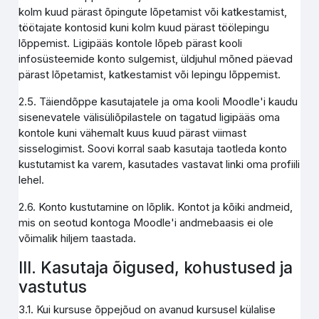
kolm kuud pärast õpingute lõpetamist või katkestamist,
töötajate kontosid kuni kolm kuud pärast töölepingu
lõppemist. Ligipääs kontole lõpeb pärast kooli
infosüsteemide konto sulgemist, üldjuhul mõned päevad
pärast lõpetamist, katkestamist või lepingu lõppemist.
2.5. Täiendõppe kasutajatele ja oma kooli Moodle'i kaudu
sisenevatele välisüliõpilastele on tagatud ligipääs oma
kontole kuni vähemalt kuus kuud pärast viimast
sisselogimist. Soovi korral saab kasutaja taotleda konto
kustutamist ka varem, kasutades vastavat linki oma profiili
lehel.
2.6. Konto kustutamine on lõplik. Kontot ja kõiki andmeid,
mis on seotud kontoga Moodle'i andmebaasis ei ole
võimalik hiljem taastada.
III. Kasutaja õigused, kohustused ja
vastutus
3.1. Kui kursuse õppejõud on avanud kursusel külalise