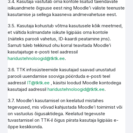
3.4. Kasutaja vastutab oma kontole lisatud täiendavate
isikuandmete õigsuse eest ning Moodle'i väliste teenuste
kasutamise ja sellega kaasneva andmevahetuse eest.
3.5. Kasutaja kohustub võtma kasutusele kõik meetmed,
et vältida kolmandate isikute ligipääs oma kontole
(näiteks parooli vahetus, ID-kaardi peatamine jms).
Samuti tuleb tekkinud ohu korral teavitada Moodle’i
kasutajatuge e-posti teel aadressil
haridustehnoloogid@tktk.ee
.
3.6. TTK infosüsteemide kasutajad saavad unustatud
parooli uuendamise sooviga pöörduda e-posti teel
aadressil
IT@tktk.ee
, käsitsi loodud Moodle kontodega
kasutajad aadressil
haridustehnoloogid@tktk.ee
.
3.7. Moodle’i kasutamisel on keelatud mistahes
tegevused, mis võivad kahjustada Moodle’i toimimist või
on vastuolus õigusaktidega. Keelatud tegevuste
tuvastamisel on TTK-il õigus piirata kasutaja ligipääs e-
õppe keskkonda.