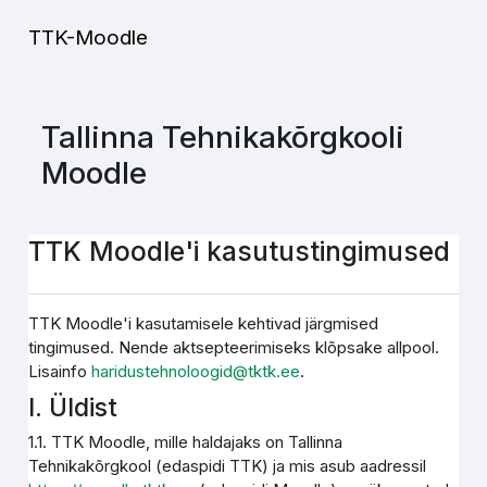
Jäta vahele peasisuni
TTK-Moodle
Tallinna Tehnikakõrgkooli
Moodle
TTK Moodle'i kasutustingimused
TTK Moodle'i kasutamisele kehtivad järgmised
tingimused. Nende aktsepteerimiseks klõpsake allpool.
Lisainfo
haridustehnoloogid@tktk.ee
.
I. Üldist
1.1. TTK Moodle, mille haldajaks on Tallinna
Tehnikakõrgkool (edaspidi TTK) ja mis asub aadressil