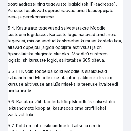
posti aadressi ning tegevuste logisid (sh IP-aadresse).
Kursusel osalevad õppijad näevad ainult kaasõppijate
ees- ja perekonnanime.
5.4. Kasutajate tegevused salvestatakse Moodle
süsteemi logidesse. Kursuste logid näitavad ainult neid
tegevusi, mis on seotud konkreetse kursuse kontekstiga,
aitavad õppejõul jälgida oppijate aktiivsust ja on
õpianalüütika pluginate aluseks. Moodle’i süsteemi
logisid, sh kursuste logid, säilitatakse 365 päeva.
5.5 TTK võib töödelda kõiki Moodle’is sisalduvaid
isikuandmeid Moodle’i kasutajatoe pakkumiseks ning
kursuse aktiivsuse analüüsimiseks ja teenuse kvaliteedi
hindamiseks.
5.6. Kasutaja võib taotleda kõigi Moodle'is salvestatud
isikuandmete koopiat, kasutades oma profiililehel
vastavat linki.
5.7. Rohkem infot isikuandmete kaitse ja nende