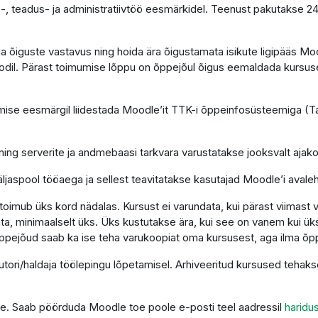
-, teadus- ja administratiivtöö eesmärkidel. Teenust pakutakse 2
e ja õiguste vastavus ning hoida ära õigustamata isikute ligipääs 
dil. Pärast toimumise lõppu on õppejõul õigus eemaldada kursus
se eesmärgil liidestada Moodle’it TTK-i õppeinfosüsteemiga (Tah
ning serverite ja andmebaasi tarkvara varustatakse jooksvalt aja
ljaspool tööaega ja sellest teavitatakse kasutajad Moodle’i avaleh
imub üks kord nädalas. Kursust ei varundata, kui pärast viimast 
a, minimaalselt üks. Üks kustutakse ära, kui see on vanem kui üks
ppejõud saab ka ise teha varukoopiat oma kursusest, aga ilma õp
autori/haldaja töölepingu lõpetamisel. Arhiveeritud kursused teha
tuge. Saab pöörduda Moodle toe poole e-posti teel aadressil
haridu