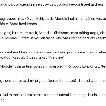
atud parooli uuendamise sooviga pöörduda e-posti teel aadressi
tegevused, mis võivad kahjustada Moodle’i toimimist või on vastu
gipääs e-õppe keskkonda.
ulgas, kuid mitte ainult, Moodle’i ülekoormamist päringutega, eba
le ligipääsu üritamist või mistahes viisil vms etteheidetavat käitumi
laaditavad failid on õigesti vormindatud ja süsteemi poolt loetava
ndatud (kasutab õigesti tekstifiltreid jne).
oodle’i väliste teenustega, mis ei ole TTK-i poolt kontrollitav. See
ga seotud teateid (nt jälgitud foorumite teated). Teated saab kas
t. Kui ta tahab hiljem samal semestril uuesti kursusega liituda ja
.ee
.