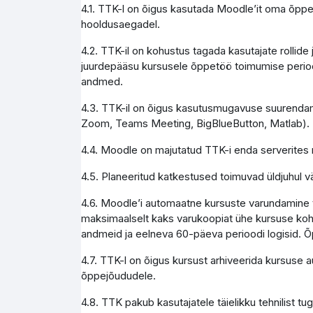
4.1. TTK-l on õigus kasutada Moodle’it oma õppe
hooldusaegadel.
4.2. TTK-il on kohustus tagada kasutajate rollid
juurdepääsu kursusele õppetöö toimumise perioo
andmed.
4.3. TTK-il on õigus kasutusmugavuse suurendami
Zoom, Teams Meeting, BigBlueButton, Matlab).
4.4. Moodle on majutatud TTK-i enda serverites 
4.5. Planeeritud katkestused toimuvad üldjuhul vä
4.6. Moodle’i automaatne kursuste varundamine to
maksimaalselt kaks varukoopiat ühe kursuse koht
andmeid ja eelneva 60-päeva perioodi logisid. Õ
4.7. TTK-l on õigus kursust arhiveerida kursuse 
õppejõududele.
4.8. TTK pakub kasutajatele täielikku tehnilist 