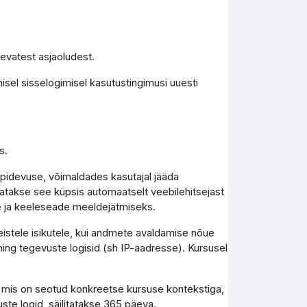
levatest asjaoludest.
isel sisselogimisel kasutustingimusi uuesti
s.
epidevuse, võimaldades kasutajal jääda
tutatakse see küpsis automaatselt veebilehitsejast
e ja keeleseade meeldejätmiseks.
teistele isikutele, kui andmete avaldamise nõue
ing tegevuste logisid (sh IP-aadresse). Kursusel
, mis on seotud konkreetse kursuse kontekstiga,
uste logid, säilitatakse 365 päeva.