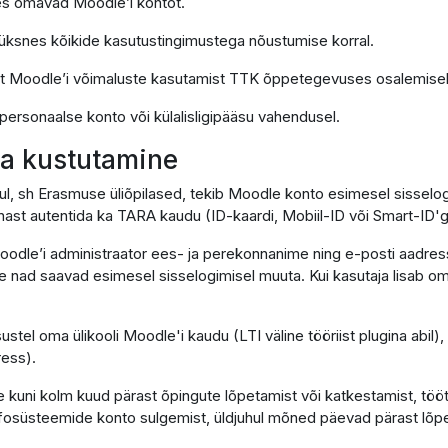
 kes omavad Moodle’i kontot.
k üksnes kõikide kasutustingimustega nõustumise korral.
lt Moodle’i võimaluste kasutamist TTK õppetegevuses osalemisek
 personaalse konto või külalisligipääsu vahendusel.
 ja kustutamine
hul, sh Erasmuse üliõpilased, tekib Moodle konto esimesel sissel
ast autentida ka TARA kaudu (ID-kaardi, Mobiil-ID või Smart-ID'g
oodle’i administraator ees- ja perekonnanime ning e-posti aadress
lle nad saavad esimesel sisselogimisel muuta. Kui kasutaja lisab om
sustel oma ülikooli Moodle'i kaudu (LTI väline tööriist plugina abil
ress).
 kuni kolm kuud pärast õpingute lõpetamist või katkestamist, töö
infosüsteemide konto sulgemist, üldjuhul mõned päevad pärast lõpe