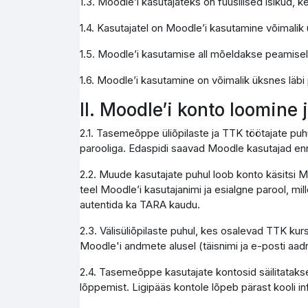
1.3. Moodle’i kasutajateks on füüsilised isikud,
1.4. Kasutajatel on Moodle’i kasutamine võimali
1.5. Moodle’i kasutamise all mõeldakse peamise
1.6. Moodle’i kasutamine on võimalik üksnes läbi
II. Moodle’i konto loomine
2.1. Tasemeõppe üliõpilaste ja TTK töötajate pu
parooliga. Edaspidi saavad Moodle kasutajad enn
2.2. Muude kasutajate puhul loob konto käsitsi M
teel Moodle’i kasutajanimi ja esialgne parool, mi
autentida ka TARA kaudu.
2.3. Välisüliõpilaste puhul, kes osalevad TTK kur
Moodle'i andmete alusel (täisnimi ja e-posti aad
2.4. Tasemeõppe kasutajate kontosid säilitatakse
lõppemist. Ligipääs kontole lõpeb pärast kooli 