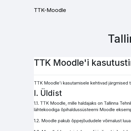
Jäta vahele peasisuni
TTK-Moodle
Tall
TTK Moodle'i kasutust
TTK Moodle'i kasutamisele kehtivad järgmised t
I. Üldist
1.1. TTK Moodle, mille haldajaks on Tallinna Teh
lähtekoodiga õpihaldussüsteemi Moodle eksemp
1.2. Moodle pakub õppejõududele võimalust luua j