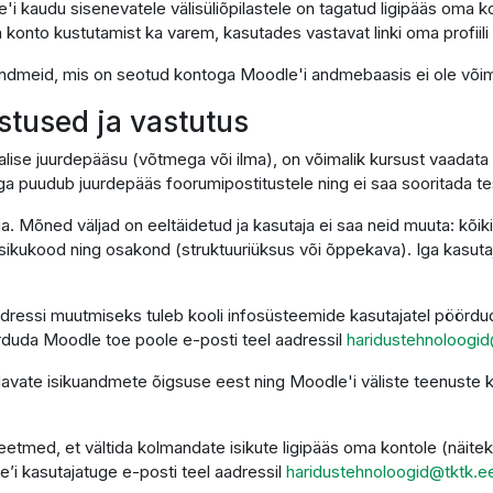
'i kaudu sisenevatele välisüliõpilastele on tagatud ligipääs oma k
 konto kustutamist ka varem, kasutades vastavat linki oma profiili 
i andmeid, mis on seotud kontoga Moodle'i andmebaasis ei ole võima
ustused ja vastutus
alise juurdepääsu (võtmega või ilma), on võimalik kursust vaadata 
ga puudub juurdepääs foorumipostitustele ning ei saa sooritada t
ga. Mõned väljad on eeltäidetud ja kasutaja ei saa neid muuta: kõi
sikukood ning osakond (struktuuriüksus või õppekava). Iga kasutaja
dressi muutmiseks tuleb kooli infosüsteemide kasutajatel pöördud
duda Moodle toe poole e-posti teel aadressil
haridustehnoloogid
ndavate isikuandmete õigsuse eest ning Moodle'i väliste teenust
etmed, et vältida kolmandate isikute ligipääs oma kontole (näitek
e’i kasutajatuge e-posti teel aadressil
haridustehnoloogid@tktk.e