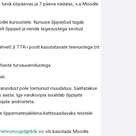
4 tundi ööpäevas ja 7 päeva nädalas, v.a Moodle
Moodle kursustele. Kursuse õppejõud tagab
elt õppijad ja nende tegevustega seotud
vel) jt TTK-i poolt kasutatavate teenustega (nt
kohaste turvauuendustega.
el.
varundust pole toimunud muudatusi. Säilitatakse
 aasta. Iga varukoopia sisaldab õppijate
pijate andmeteta.
kse õppematerjalidena kättesaadavaks teistele
stehnoloogid@tktk.ee
või kasutada Moodle