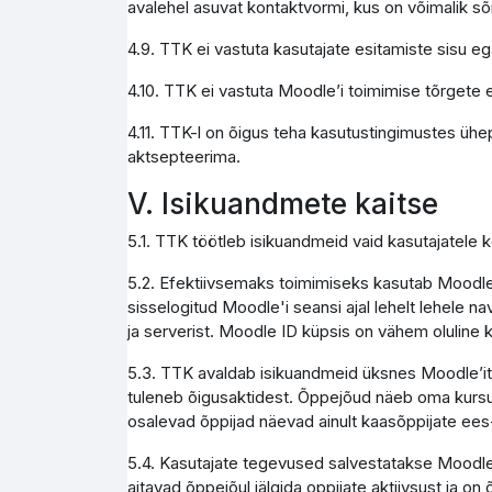
avalehel asuvat kontaktvormi, kus on võimalik s
4.9. TTK ei vastuta kasutajate esitamiste sisu e
4.10. TTK ei vastuta Moodle’i toimimise tõrgete e
4.11. TTK-l on õigus teha kasutustingimustes ühe
aktsepteerima.
V. Isikuandmete kaitse
5.1. TTK töötleb isikuandmeid vaid kasutajatele
5.2. Efektiivsemaks toimimiseks kasutab Moodle 
sisselogitud Moodle'i seansi ajal lehelt lehele na
ja serverist. Moodle ID küpsis on vähem olulin
5.3. TTK avaldab isikuandmeid üksnes Moodle’it ad
tuleneb õigusaktidest. Õppejõud näeb oma kursus
osalevad õppijad näevad ainult kaasõppijate ees
5.4. Kasutajate tegevused salvestatakse Moodle 
aitavad õppejõul jälgida oppijate aktiivsust ja on