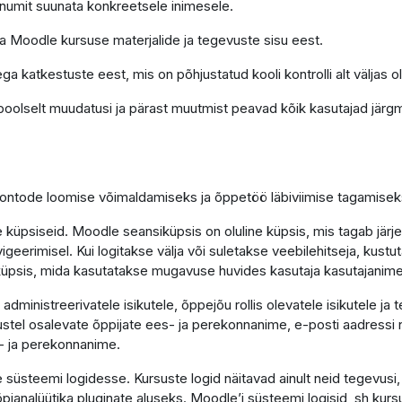
õnumit suunata konkreetsele inimesele.
ga Moodle kursuse materjalide ja tegevuste sisu eest.
ga katkestuste eest, mis on põhjustatud kooli kontrolli alt väljas o
poolselt muudatusi ja pärast muutmist peavad kõik kasutajad järgm
 kontode loomise võimaldamiseks ja õppetöö läbiviimise tagamisek
küpsiseid. Moodle seansiküpsis on oluline küpsis, mis tagab järj
vigeerimisel. Kui logitakse välja või suletakse veebilehitseja, kus
e küpsis, mida kasutatakse mugavuse huvides kasutaja kasutajanim
ministreerivatele isikutele, õppejõu rollis olevatele isikutele ja 
tel osalevate õppijate ees- ja perekonnanime, e-posti aadressi n
- ja perekonnanime.
süsteemi logidesse. Kursuste logid näitavad ainult neid tegevusi
 õpianalüütika pluginate aluseks. Moodle’i süsteemi logisid, sh kurs