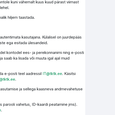
ontole kuni vähemalt kuus kuud pärast viimast
lehel.
lik hiljem taastada.
autentimata kasutajana. Külalisel on juurdepääs
este ega esitada ülesandeid.
kidel kontodel ees- ja perekonnanimi ning e-posti
 saab ka lisada või muuta igal ajal muid
a e-posti teel aadressil
IT@tktk.ee
. Käsitsi
@tktk.ee
.
e kasutamise ja sellega kaasneva andmevahetuse
s parooli vahetus, ID-kaardi peatamine jms).
e
.