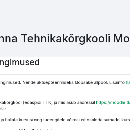
inna Tehnikakõrgkooli M
ingimused
ingimused. Nende aktsepteerimiseks klõpsake allpool. Lisainfo
h
nikakõrgkool (edaspidi TTK) ja mis asub aadressil
https://moodle.t
lar.
a hallata kursusi ning tudengitele võimalust osaleda samadel kurs