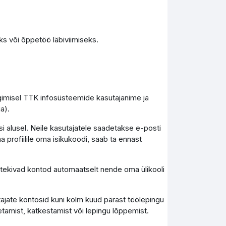
s või õppetöö läbiviimiseks.
ogimisel TTK infosüsteemide kasutajanime ja
a).
i alusel. Neile kasutajatele saadetakse e-posti
a profiilile oma isikukoodi, saab ta ennast
), tekivad kontod automaatselt nende oma ülikooli
tajate kontosid kuni kolm kuud pärast töölepingu
tamist, katkestamist või lepingu lõppemist.