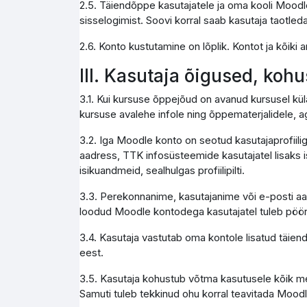
2.5. Täiendõppe kasutajatele ja oma kooli Moodle
sisselogimist. Soovi korral saab kasutaja taotleda
2.6. Konto kustutamine on lõplik. Kontot ja kõik
III. Kasutaja õigused, koh
3.1. Kui kursuse õppejõud on avanud kursusel kül
kursuse avalehe infole ning õppematerjalidele, a
3.2. Iga Moodle konto on seotud kasutajaprofiili
aadress, TTK infosüsteemide kasutajatel lisaks i
isikuandmeid, sealhulgas profiilipilti.
3.3. Perekonnanime, kasutajanime või e-posti aa
loodud Moodle kontodega kasutajatel tuleb pöör
3.4. Kasutaja vastutab oma kontole lisatud täie
eest.
3.5. Kasutaja kohustub võtma kasutusele kõik me
Samuti tuleb tekkinud ohu korral teavitada Moodl