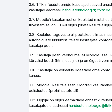
3.6. TTK infosüsteemide kasutajad saavad unust
kasutajad aadressil
haridustehnoloogid@tktk.ee
.
3.7. Moodle’i kasutamisel on keelatud mistahes 
tuvastamisel on TTK-il õigus piirata kasutaja li
3.8. Keelatud tegevuste all peetakse silmas muuh
autoriõiguste rikkumist, teiste kasutajate kontode
kasutaja poolt.
3.9. Kasutaja peab veenduma, et Moodle'isse üles
kõrvalist koodi (html, css jne) ja on õigesti vormi
3.10. Kasutajal on võimalus liidestada oma konto M
kursus.
3.11. Moodle’i kasutaja saab Moodle’i kasutamise
eelistustes (profiili sätete all).
3.12. Õppijal on õigus eemaldada ennast kursusel
kasutajatoele aadressil
haridustehnoloogid@tktk