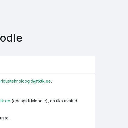
oodle
aridustehnoloogid@tktk.ee
.
ktk.ee
(edaspidi Moodle), on üks avatud
ustel.