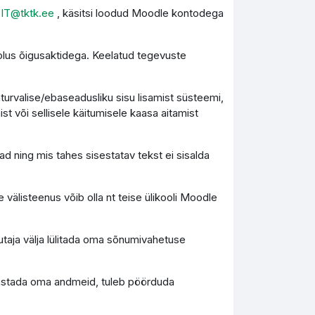
l
IT@tktk.ee
, käsitsi loodud Moodle kontodega
olus õigusaktidega. Keelatud tegevuste
turvalise/ebaseadusliku sisu lisamist süsteemi,
st või sellisele käitumisele kaasa aitamist
d ning mis tahes sisestatav tekst ei sisalda
 välisteenus võib olla nt teise ülikooli Moodle
utaja välja lülitada oma sõnumivahetuse
 taastada oma andmeid, tuleb pöörduda