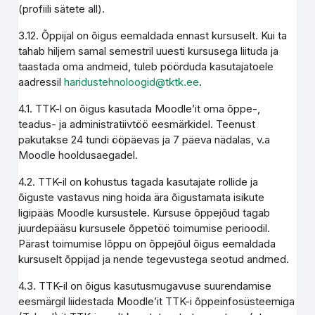
(profiili sätete all).
3.12. Õppijal on õigus eemaldada ennast kursuselt. Kui ta
tahab hiljem samal semestril uuesti kursusega liituda ja
taastada oma andmeid, tuleb pöörduda kasutajatoele
aadressil
haridustehnoloogid@tktk.ee
.
4.1. TTK-l on õigus kasutada Moodle’it oma õppe-,
teadus- ja administratiivtöö eesmärkidel. Teenust
pakutakse 24 tundi ööpäevas ja 7 päeva nädalas, v.a
Moodle hooldusaegadel.
4.2. TTK-il on kohustus tagada kasutajate rollide ja
õiguste vastavus ning hoida ära õigustamata isikute
ligipääs Moodle kursustele. Kursuse õppejõud tagab
juurdepääsu kursusele õppetöö toimumise perioodil.
Pärast toimumise lõppu on õppejõul õigus eemaldada
kursuselt õppijad ja nende tegevustega seotud andmed.
4.3. TTK-il on õigus kasutusmugavuse suurendamise
eesmärgil liidestada Moodle’it TTK-i õppeinfosüsteemiga