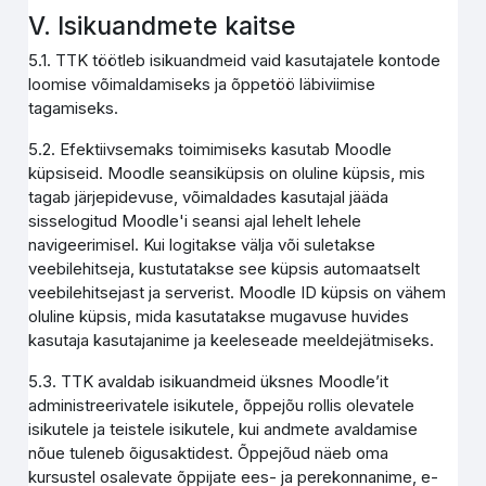
V. Isikuandmete kaitse
5.1. TTK töötleb isikuandmeid vaid kasutajatele kontode
loomise võimaldamiseks ja õppetöö läbiviimise
tagamiseks.
5.2. Efektiivsemaks toimimiseks kasutab Moodle
küpsiseid. Moodle seansiküpsis on oluline küpsis, mis
tagab järjepidevuse, võimaldades kasutajal jääda
sisselogitud Moodle'i seansi ajal lehelt lehele
navigeerimisel. Kui logitakse välja või suletakse
veebilehitseja, kustutatakse see küpsis automaatselt
veebilehitsejast ja serverist. Moodle ID küpsis on vähem
oluline küpsis, mida kasutatakse mugavuse huvides
kasutaja kasutajanime ja keeleseade meeldejätmiseks.
5.3. TTK avaldab isikuandmeid üksnes Moodle’it
administreerivatele isikutele, õppejõu rollis olevatele
isikutele ja teistele isikutele, kui andmete avaldamise
nõue tuleneb õigusaktidest. Õppejõud näeb oma
kursustel osalevate õppijate ees- ja perekonnanime, e-