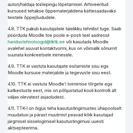
autori/haldaja töölepingu lõpetamisel. Arhiveeritud
kursused tehakse õppematerjalidena kättesaadavaks
teistele õppejõududele.
4.8. TTK pakub kasutajatele täielikku tehnilist tuge. Saab
pöörduda Moodle toe poole e-posti teel aadressil
haridustehnoloogid@tktk.ee
või kasutada Moodle
avalehel asuvat kontaktvormi, kus on võimalik sõnumit
suunata konkreetsele inimesele.
4.9. TTK ei vastuta kasutajate esitamiste sisu ega
Moodle kursuse materjalide ja tegevuste sisu eest.
4.10. TTK ei vastuta Moodle’i toimimise tõrgete ega
katkestuste eest, mis on põhjustatud kooli kontrolli alt
väljas olevatest asjaoludest.
4.11. TTK-l on õigus teha kasutustingimustes ühepoolselt
muudatusi ja pärast muutmist peavad kõik kasutajad
järgmisel sisselogimisel kasutustingimusi uuesti
aktsepteerima.