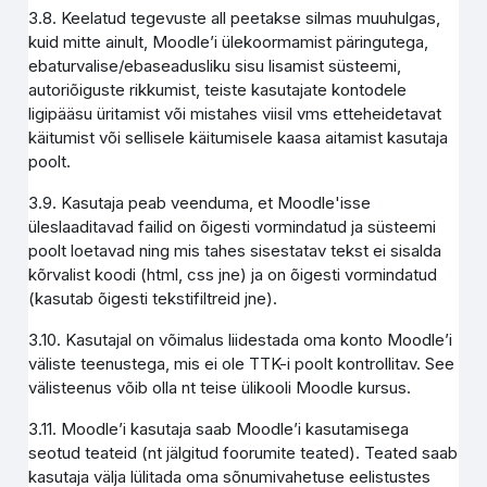
3.8. Keelatud tegevuste all peetakse silmas muuhulgas,
kuid mitte ainult, Moodle’i ülekoormamist päringutega,
ebaturvalise/ebaseadusliku sisu lisamist süsteemi,
autoriõiguste rikkumist, teiste kasutajate kontodele
ligipääsu üritamist või mistahes viisil vms etteheidetavat
käitumist või sellisele käitumisele kaasa aitamist kasutaja
poolt.
3.9. Kasutaja peab veenduma, et Moodle'isse
üleslaaditavad failid on õigesti vormindatud ja süsteemi
poolt loetavad ning mis tahes sisestatav tekst ei sisalda
kõrvalist koodi (html, css jne) ja on õigesti vormindatud
(kasutab õigesti tekstifiltreid jne).
3.10. Kasutajal on võimalus liidestada oma konto Moodle’i
väliste teenustega, mis ei ole TTK-i poolt kontrollitav. See
välisteenus võib olla nt teise ülikooli Moodle kursus.
3.11. Moodle’i kasutaja saab Moodle’i kasutamisega
seotud teateid (nt jälgitud foorumite teated). Teated saab
kasutaja välja lülitada oma sõnumivahetuse eelistustes