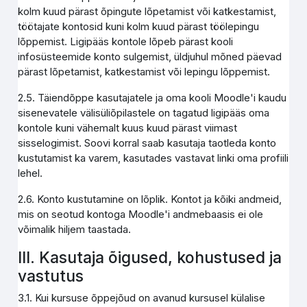
kolm kuud pärast õpingute lõpetamist või katkestamist,
töötajate kontosid kuni kolm kuud pärast töölepingu
lõppemist. Ligipääs kontole lõpeb pärast kooli
infosüsteemide konto sulgemist, üldjuhul mõned päevad
pärast lõpetamist, katkestamist või lepingu lõppemist.
2.5. Täiendõppe kasutajatele ja oma kooli Moodle'i kaudu
sisenevatele välisüliõpilastele on tagatud ligipääs oma
kontole kuni vähemalt kuus kuud pärast viimast
sisselogimist. Soovi korral saab kasutaja taotleda konto
kustutamist ka varem, kasutades vastavat linki oma profiili
lehel.
2.6. Konto kustutamine on lõplik. Kontot ja kõiki andmeid,
mis on seotud kontoga Moodle'i andmebaasis ei ole
võimalik hiljem taastada.
III. Kasutaja õigused, kohustused ja
vastutus
3.1. Kui kursuse õppejõud on avanud kursusel külalise