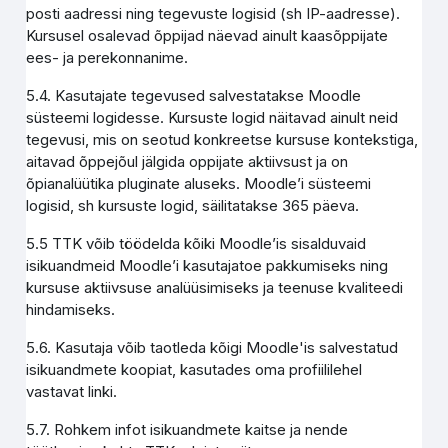
posti aadressi ning tegevuste logisid (sh IP-aadresse).
Kursusel osalevad õppijad näevad ainult kaasõppijate
ees- ja perekonnanime.
5.4. Kasutajate tegevused salvestatakse Moodle
süsteemi logidesse. Kursuste logid näitavad ainult neid
tegevusi, mis on seotud konkreetse kursuse kontekstiga,
aitavad õppejõul jälgida oppijate aktiivsust ja on
õpianalüütika pluginate aluseks. Moodle’i süsteemi
logisid, sh kursuste logid, säilitatakse 365 päeva.
5.5 TTK võib töödelda kõiki Moodle’is sisalduvaid
isikuandmeid Moodle’i kasutajatoe pakkumiseks ning
kursuse aktiivsuse analüüsimiseks ja teenuse kvaliteedi
hindamiseks.
5.6. Kasutaja võib taotleda kõigi Moodle'is salvestatud
isikuandmete koopiat, kasutades oma profiililehel
vastavat linki.
5.7. Rohkem infot isikuandmete kaitse ja nende