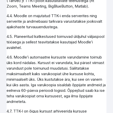
(Tahvel) jt TTK-i poolt kasutatavate teenustega (nt
Zoom, Teams Meeting, BigBlueButton, Matlab).
4.4. Moodle on majutatud TTK-i enda serverites ning
serverite ja andmebaasi tarkvara varustatakse jooksvalt
ajakohaste turvauuendustega.
4.5. Planeeritud katkestused toimuvad üldjuhul väljaspool
tööaega ja sellest teavitatakse kasutajad Moodle’i
avalehel.
4.6. Moodle’i automaatne kursuste varundamine toimub
üks kord nädalas. Kursust ei varundata, kui pärast viimast
varundust pole toimunud muudatusi. Säilitatakse
maksimaalselt kaks varukoopiat ühe kursuse kohta,
minimaalselt üks. Üks kustutakse ära, kui see on vanem
kui üks aasta. Iga varukoopia sisaldab õppijate andmeid ja
eelneva 60-päeva perioodi logisid. Õppejõud saab ka ise
teha varukoopiat oma kursusest, aga ilma õppijate
andmeteta.
4.7. TTK-l on õigus kursust arhiveerida kursuse