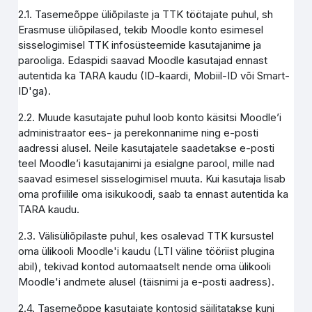
2.1. Tasemeõppe üliõpilaste ja TTK töötajate puhul, sh
Erasmuse üliõpilased, tekib Moodle konto esimesel
sisselogimisel TTK infosüsteemide kasutajanime ja
parooliga. Edaspidi saavad Moodle kasutajad ennast
autentida ka TARA kaudu (ID-kaardi, Mobiil-ID või Smart-
ID'ga).
2.2. Muude kasutajate puhul loob konto käsitsi Moodle’i
administraator ees- ja perekonnanime ning e-posti
aadressi alusel. Neile kasutajatele saadetakse e-posti
teel Moodle’i kasutajanimi ja esialgne parool, mille nad
saavad esimesel sisselogimisel muuta. Kui kasutaja lisab
oma profiilile oma isikukoodi, saab ta ennast autentida ka
TARA kaudu.
2.3. Välisüliõpilaste puhul, kes osalevad TTK kursustel
oma ülikooli Moodle'i kaudu (LTI väline tööriist plugina
abil), tekivad kontod automaatselt nende oma ülikooli
Moodle'i andmete alusel (täisnimi ja e-posti aadress).
2.4. Tasemeõppe kasutajate kontosid säilitatakse kuni