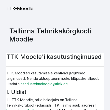
Jäta vahele peasisuni
TTK-Moodle
Tallinna Tehnikakõrgkooli
Moodle
TTK Moodle'i kasutustingimused
TTK Moodle'i kasutamisele kehtivad järgmised
tingimused. Nende aktsepteerimiseks klõpsake allpool.
Lisainfo
haridustehnoloogid@tktk.ee
.
I. Üldist
1.1. TTK Moodle, mille haldajaks on Tallinna
Tehnikakõrgkool (edaspidi TTK) ja mis asub aadressil