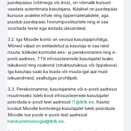
juurdepääsu (võtmega või ilma), on võimalik kursust
vaadata autentimata kasutajana. Külalisel on juurdepääs
kursuse avalehe infole ning õppematerjalidele, aga
puudub juurdepääs foorumipostitustele ning ei saa
sooritada teste ega esitada ülesandeid.
3.2. Iga Moodle konto on seotud kasutajaprofiiliga.
Mõned väljad on eeltäidetud ja kasutaja ei saa neid
muuta: kõikidel kontodel ees- ja perekonnanimi ning e-
posti aadress, TTK infosüsteemide kasutajatel lisaks
isikukood ning osakond (struktuuriüksus või õppekava).
Iga kasutaja saab ka lisada või muuta igal ajal muid
isikuandmeid, sealhulgas profiilipilti.
3.3. Perekonnanime, kasutajanime või e-posti aadressi
muutmiseks tuleb kooli infosüsteemide kasutajatel
pöörduda e-posti teel aadressil
IT@tktk.ee
. Käsitsi
loodud Moodle kontodega kasutajatel tuleb pöörduda
Moodle toe poole e-posti teel aadressil
haridustehnoloogid@tktk.ee
.