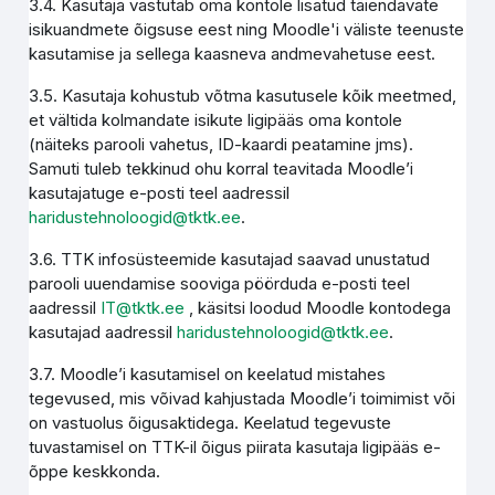
3.4. Kasutaja vastutab oma kontole lisatud täiendavate
isikuandmete õigsuse eest ning Moodle'i väliste teenuste
kasutamise ja sellega kaasneva andmevahetuse eest.
3.5. Kasutaja kohustub võtma kasutusele kõik meetmed,
et vältida kolmandate isikute ligipääs oma kontole
(näiteks parooli vahetus, ID-kaardi peatamine jms).
Samuti tuleb tekkinud ohu korral teavitada Moodle’i
kasutajatuge e-posti teel aadressil
haridustehnoloogid@tktk.ee
.
3.6. TTK infosüsteemide kasutajad saavad unustatud
parooli uuendamise sooviga pöörduda e-posti teel
aadressil
IT@tktk.ee
, käsitsi loodud Moodle kontodega
kasutajad aadressil
haridustehnoloogid@tktk.ee
.
3.7. Moodle’i kasutamisel on keelatud mistahes
tegevused, mis võivad kahjustada Moodle’i toimimist või
on vastuolus õigusaktidega. Keelatud tegevuste
tuvastamisel on TTK-il õigus piirata kasutaja ligipääs e-
õppe keskkonda.