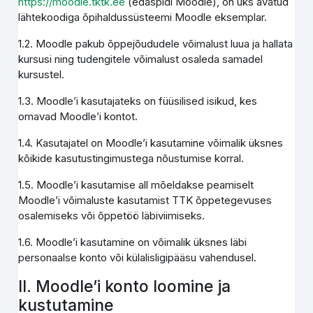
https://moodle.tktk.ee
(edaspidi Moodle), on üks avatud
lähtekoodiga õpihaldussüsteemi Moodle eksemplar.
1.2. Moodle pakub õppejõududele võimalust luua ja hallata
kursusi ning tudengitele võimalust osaleda samadel
kursustel.
1.3. Moodle’i kasutajateks on füüsilised isikud, kes
omavad Moodle’i kontot.
1.4. Kasutajatel on Moodle’i kasutamine võimalik üksnes
kõikide kasutustingimustega nõustumise korral.
1.5. Moodle’i kasutamise all mõeldakse peamiselt
Moodle’i võimaluste kasutamist TTK õppetegevuses
osalemiseks või õppetöö läbiviimiseks.
1.6. Moodle’i kasutamine on võimalik üksnes läbi
personaalse konto või külalisligipääsu vahendusel.
II. Moodle’i konto loomine ja
kustutamine