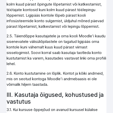
kolm kuud pärast õpingute lõpetamist või katkestamist,
töötajate kontosid kuni kolm kuud pärast töölepingu
lõppemist. Ligipääs kontole lõpeb pärast kooli
infosüsteemide konto sulgemist, üldjuhul mõned päevad
pärast lõpetamist, katkestamist või lepingu lõppemist.
2.5. Täiendõppe kasutajatele ja oma kooli Moodle'i kaudu
sisenevatele välisüliõpilastele on tagatud ligipääs oma
kontole kuni vähemalt kuus kuud pärast viimast
sisselogimist. Soovi korral saab kasutaja taotleda konto
kustutamist ka varem, kasutades vastavat linki oma profiili
lehel.
2.6. Konto kustutamine on lõplik. Kontot ja kõiki andmeid,
mis on seotud kontoga Moodle'i andmebaasis ei ole
võimalik hiljem taastada.
III. Kasutaja õigused, kohustused ja
vastutus
3.1. Kui kursuse õppejõud on avanud kursusel külalise