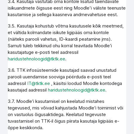
3.4. Kasutaja vastutab oma kontole lisatud täiendavate
isikuandmete õigsuse eest ning Moodle'i väliste teenuste
kasutamise ja sellega kaasneva andmevahetuse eest.
3.5. Kasutaja kohustub võtma kasutusele kõik meetmed,
et vältida kolmandate isikute ligipääs oma kontole
(näiteks parooli vahetus, ID-kaardi peatamine jms).
Samuti tuleb tekkinud ohu korral teavitada Moodle’i
kasutajatuge e-posti teel aadressil
haridustehnoloogid@tktk.ee
.
3.6. TTK infosüsteemide kasutajad saavad unustatud
parooli uuendamise sooviga pöörduda e-posti teel
aadressil
IT@tktk.ee
, käsitsi loodud Moodle kontodega
kasutajad aadressil
haridustehnoloogid@tktk.ee
.
3.7. Moodle’i kasutamisel on keelatud mistahes
tegevused, mis võivad kahjustada Moodle’i toimimist või
on vastuolus õigusaktidega. Keelatud tegevuste
tuvastamisel on TTK-il õigus piirata kasutaja ligipääs e-
õppe keskkonda.