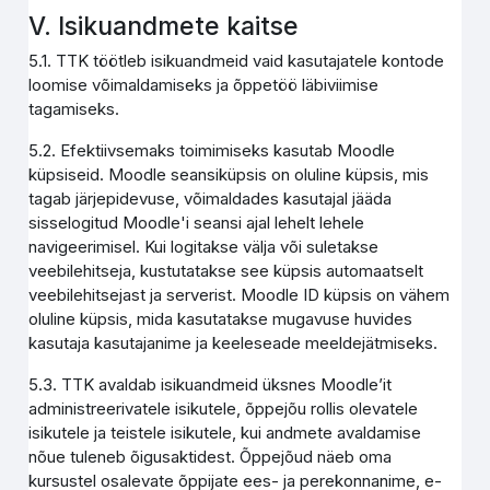
V. Isikuandmete kaitse
5.1. TTK töötleb isikuandmeid vaid kasutajatele kontode
loomise võimaldamiseks ja õppetöö läbiviimise
tagamiseks.
5.2. Efektiivsemaks toimimiseks kasutab Moodle
küpsiseid. Moodle seansiküpsis on oluline küpsis, mis
tagab järjepidevuse, võimaldades kasutajal jääda
sisselogitud Moodle'i seansi ajal lehelt lehele
navigeerimisel. Kui logitakse välja või suletakse
veebilehitseja, kustutatakse see küpsis automaatselt
veebilehitsejast ja serverist. Moodle ID küpsis on vähem
oluline küpsis, mida kasutatakse mugavuse huvides
kasutaja kasutajanime ja keeleseade meeldejätmiseks.
5.3. TTK avaldab isikuandmeid üksnes Moodle’it
administreerivatele isikutele, õppejõu rollis olevatele
isikutele ja teistele isikutele, kui andmete avaldamise
nõue tuleneb õigusaktidest. Õppejõud näeb oma
kursustel osalevate õppijate ees- ja perekonnanime, e-