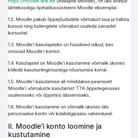
https://moodle.tktk.ee
(edaspidi Moodle), on üks avatud
lähtekoodiga õpihaldussüsteemi Moodle eksemplar.
1.2. Moodle pakub õppejõududele võimalust luua ja hallata
kursusi ning tudengitele võimalust osaleda samadel
kursustel.
1.3. Moodle’i kasutajateks on füüsilised isikud, kes
omavad Moodle’i kontot.
1.4. Kasutajatel on Moodle’i kasutamine võimalik üksnes
kõikide kasutustingimustega nõustumise korral.
1.5. Moodle’i kasutamise all mõeldakse peamiselt
Moodle’i võimaluste kasutamist TTK õppetegevuses
osalemiseks või õppetöö läbiviimiseks.
1.6. Moodle’i kasutamine on võimalik üksnes läbi
personaalse konto või külalisligipääsu vahendusel.
II. Moodle’i konto loomine ja
kustutamine