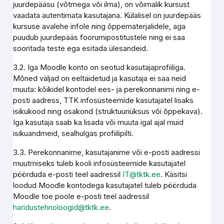
juurdepääsu (võtmega või ilma), on võimalik kursust
vaadata autentimata kasutajana. Külalisel on juurdepääs
kursuse avalehe infole ning õppematerjalidele, aga
puudub juurdepääs foorumipostitustele ning ei saa
sooritada teste ega esitada ülesandeid.
3.2. Iga Moodle konto on seotud kasutajaprofiiliga.
Mõned väljad on eeltäidetud ja kasutaja ei saa neid
muuta: kõikidel kontodel ees- ja perekonnanimi ning e-
posti aadress, TTK infosüsteemide kasutajatel lisaks
isikukood ning osakond (struktuuriüksus või õppekava).
Iga kasutaja saab ka lisada või muuta igal ajal muid
isikuandmeid, sealhulgas profiilipilti.
3.3. Perekonnanime, kasutajanime või e-posti aadressi
muutmiseks tuleb kooli infosüsteemide kasutajatel
pöörduda e-posti teel aadressil
IT@tktk.ee
. Käsitsi
loodud Moodle kontodega kasutajatel tuleb pöörduda
Moodle toe poole e-posti teel aadressil
haridustehnoloogid@tktk.ee
.