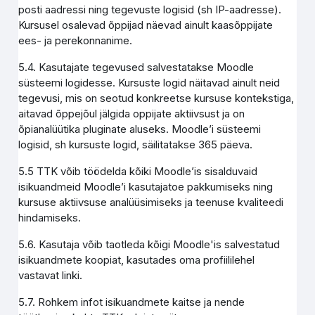
posti aadressi ning tegevuste logisid (sh IP-aadresse).
Kursusel osalevad õppijad näevad ainult kaasõppijate
ees- ja perekonnanime.
5.4. Kasutajate tegevused salvestatakse Moodle
süsteemi logidesse. Kursuste logid näitavad ainult neid
tegevusi, mis on seotud konkreetse kursuse kontekstiga,
aitavad õppejõul jälgida oppijate aktiivsust ja on
õpianalüütika pluginate aluseks. Moodle’i süsteemi
logisid, sh kursuste logid, säilitatakse 365 päeva.
5.5 TTK võib töödelda kõiki Moodle’is sisalduvaid
isikuandmeid Moodle’i kasutajatoe pakkumiseks ning
kursuse aktiivsuse analüüsimiseks ja teenuse kvaliteedi
hindamiseks.
5.6. Kasutaja võib taotleda kõigi Moodle'is salvestatud
isikuandmete koopiat, kasutades oma profiililehel
vastavat linki.
5.7. Rohkem infot isikuandmete kaitse ja nende