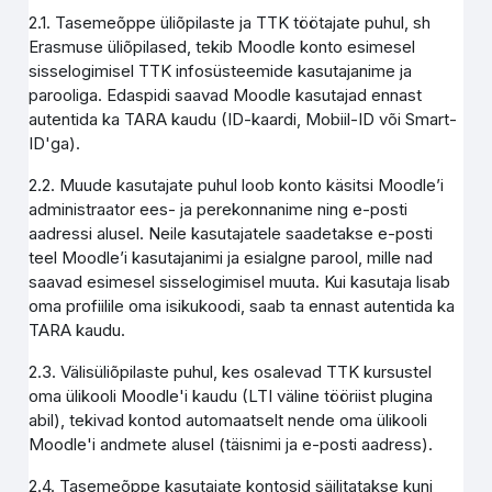
2.1. Tasemeõppe üliõpilaste ja TTK töötajate puhul, sh
Erasmuse üliõpilased, tekib Moodle konto esimesel
sisselogimisel TTK infosüsteemide kasutajanime ja
parooliga. Edaspidi saavad Moodle kasutajad ennast
autentida ka TARA kaudu (ID-kaardi, Mobiil-ID või Smart-
ID'ga).
2.2. Muude kasutajate puhul loob konto käsitsi Moodle’i
administraator ees- ja perekonnanime ning e-posti
aadressi alusel. Neile kasutajatele saadetakse e-posti
teel Moodle’i kasutajanimi ja esialgne parool, mille nad
saavad esimesel sisselogimisel muuta. Kui kasutaja lisab
oma profiilile oma isikukoodi, saab ta ennast autentida ka
TARA kaudu.
2.3. Välisüliõpilaste puhul, kes osalevad TTK kursustel
oma ülikooli Moodle'i kaudu (LTI väline tööriist plugina
abil), tekivad kontod automaatselt nende oma ülikooli
Moodle'i andmete alusel (täisnimi ja e-posti aadress).
2.4. Tasemeõppe kasutajate kontosid säilitatakse kuni