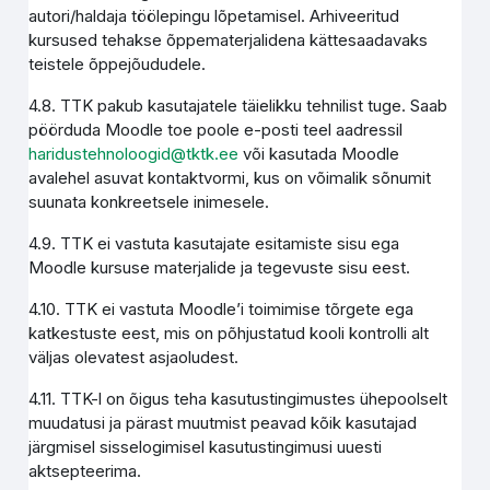
autori/haldaja töölepingu lõpetamisel. Arhiveeritud
kursused tehakse õppematerjalidena kättesaadavaks
teistele õppejõududele.
4.8. TTK pakub kasutajatele täielikku tehnilist tuge. Saab
pöörduda Moodle toe poole e-posti teel aadressil
haridustehnoloogid@tktk.ee
või kasutada Moodle
avalehel asuvat kontaktvormi, kus on võimalik sõnumit
suunata konkreetsele inimesele.
4.9. TTK ei vastuta kasutajate esitamiste sisu ega
Moodle kursuse materjalide ja tegevuste sisu eest.
4.10. TTK ei vastuta Moodle’i toimimise tõrgete ega
katkestuste eest, mis on põhjustatud kooli kontrolli alt
väljas olevatest asjaoludest.
4.11. TTK-l on õigus teha kasutustingimustes ühepoolselt
muudatusi ja pärast muutmist peavad kõik kasutajad
järgmisel sisselogimisel kasutustingimusi uuesti
aktsepteerima.