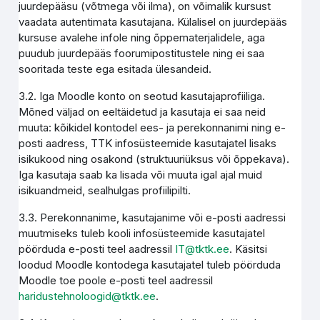
juurdepääsu (võtmega või ilma), on võimalik kursust
vaadata autentimata kasutajana. Külalisel on juurdepääs
kursuse avalehe infole ning õppematerjalidele, aga
puudub juurdepääs foorumipostitustele ning ei saa
sooritada teste ega esitada ülesandeid.
3.2. Iga Moodle konto on seotud kasutajaprofiiliga.
Mõned väljad on eeltäidetud ja kasutaja ei saa neid
muuta: kõikidel kontodel ees- ja perekonnanimi ning e-
posti aadress, TTK infosüsteemide kasutajatel lisaks
isikukood ning osakond (struktuuriüksus või õppekava).
Iga kasutaja saab ka lisada või muuta igal ajal muid
isikuandmeid, sealhulgas profiilipilti.
3.3. Perekonnanime, kasutajanime või e-posti aadressi
muutmiseks tuleb kooli infosüsteemide kasutajatel
pöörduda e-posti teel aadressil
IT@tktk.ee
. Käsitsi
loodud Moodle kontodega kasutajatel tuleb pöörduda
Moodle toe poole e-posti teel aadressil
haridustehnoloogid@tktk.ee
.