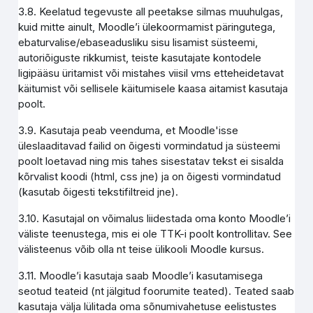
3.8. Keelatud tegevuste all peetakse silmas muuhulgas,
kuid mitte ainult, Moodle’i ülekoormamist päringutega,
ebaturvalise/ebaseadusliku sisu lisamist süsteemi,
autoriõiguste rikkumist, teiste kasutajate kontodele
ligipääsu üritamist või mistahes viisil vms etteheidetavat
käitumist või sellisele käitumisele kaasa aitamist kasutaja
poolt.
3.9. Kasutaja peab veenduma, et Moodle'isse
üleslaaditavad failid on õigesti vormindatud ja süsteemi
poolt loetavad ning mis tahes sisestatav tekst ei sisalda
kõrvalist koodi (html, css jne) ja on õigesti vormindatud
(kasutab õigesti tekstifiltreid jne).
3.10. Kasutajal on võimalus liidestada oma konto Moodle’i
väliste teenustega, mis ei ole TTK-i poolt kontrollitav. See
välisteenus võib olla nt teise ülikooli Moodle kursus.
3.11. Moodle’i kasutaja saab Moodle’i kasutamisega
seotud teateid (nt jälgitud foorumite teated). Teated saab
kasutaja välja lülitada oma sõnumivahetuse eelistustes