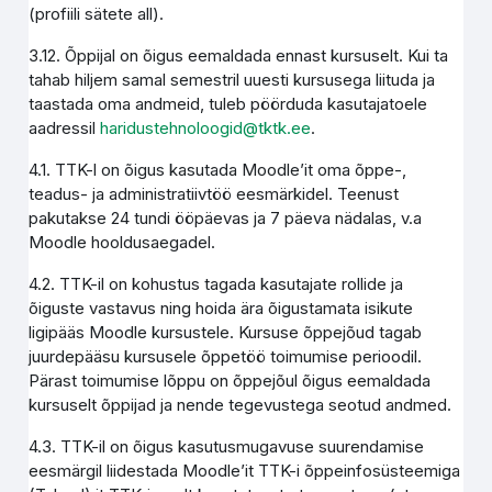
(profiili sätete all).
3.12. Õppijal on õigus eemaldada ennast kursuselt. Kui ta
tahab hiljem samal semestril uuesti kursusega liituda ja
taastada oma andmeid, tuleb pöörduda kasutajatoele
aadressil
haridustehnoloogid@tktk.ee
.
4.1. TTK-l on õigus kasutada Moodle’it oma õppe-,
teadus- ja administratiivtöö eesmärkidel. Teenust
pakutakse 24 tundi ööpäevas ja 7 päeva nädalas, v.a
Moodle hooldusaegadel.
4.2. TTK-il on kohustus tagada kasutajate rollide ja
õiguste vastavus ning hoida ära õigustamata isikute
ligipääs Moodle kursustele. Kursuse õppejõud tagab
juurdepääsu kursusele õppetöö toimumise perioodil.
Pärast toimumise lõppu on õppejõul õigus eemaldada
kursuselt õppijad ja nende tegevustega seotud andmed.
4.3. TTK-il on õigus kasutusmugavuse suurendamise
eesmärgil liidestada Moodle’it TTK-i õppeinfosüsteemiga