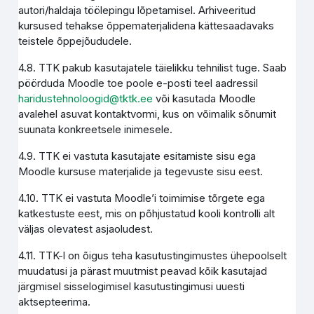
autori/haldaja töölepingu lõpetamisel. Arhiveeritud
kursused tehakse õppematerjalidena kättesaadavaks
teistele õppejõududele.
4.8. TTK pakub kasutajatele täielikku tehnilist tuge. Saab
pöörduda Moodle toe poole e-posti teel aadressil
haridustehnoloogid@tktk.ee
või kasutada Moodle
avalehel asuvat kontaktvormi, kus on võimalik sõnumit
suunata konkreetsele inimesele.
4.9. TTK ei vastuta kasutajate esitamiste sisu ega
Moodle kursuse materjalide ja tegevuste sisu eest.
4.10. TTK ei vastuta Moodle’i toimimise tõrgete ega
katkestuste eest, mis on põhjustatud kooli kontrolli alt
väljas olevatest asjaoludest.
4.11. TTK-l on õigus teha kasutustingimustes ühepoolselt
muudatusi ja pärast muutmist peavad kõik kasutajad
järgmisel sisselogimisel kasutustingimusi uuesti
aktsepteerima.