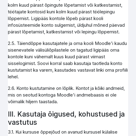
kolm kuud pärast õpingute lõpetamist või katkestamist,
töötajate kontosid kuni kolm kuud pärast töölepingu
lõppemist. Ligipääs kontole lõpeb pärast kooli
infosüsteemide konto sulgemist, üldjuhul mõned päevad
pärast lõpetamist, katkestamist või lepingu lõppemist.
2.5. Täiendõppe kasutajatele ja oma kooli Moodle'i kaudu
sisenevatele välisüliõpilastele on tagatud ligipääs oma
kontole kuni vähemalt kuus kuud pärast viimast
sisselogimist. Soovi korral saab kasutaja taotleda konto
kustutamist ka varem, kasutades vastavat linki oma profiili
lehel.
2.6. Konto kustutamine on lõplik. Kontot ja kõiki andmeid,
mis on seotud kontoga Moodle'i andmebaasis ei ole
võimalik hiljem taastada.
III. Kasutaja õigused, kohustused ja
vastutus
3.1. Kui kursuse õppejõud on avanud kursusel külalise