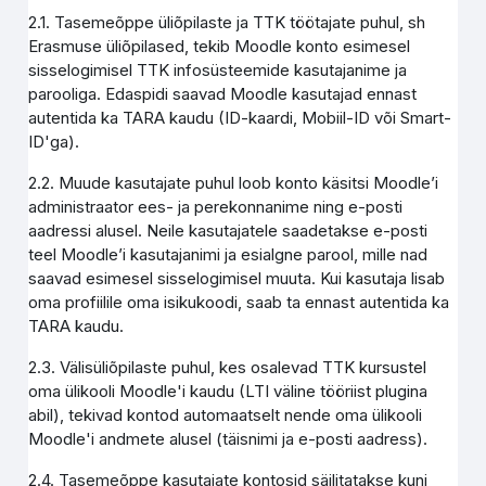
2.1. Tasemeõppe üliõpilaste ja TTK töötajate puhul, sh
Erasmuse üliõpilased, tekib Moodle konto esimesel
sisselogimisel TTK infosüsteemide kasutajanime ja
parooliga. Edaspidi saavad Moodle kasutajad ennast
autentida ka TARA kaudu (ID-kaardi, Mobiil-ID või Smart-
ID'ga).
2.2. Muude kasutajate puhul loob konto käsitsi Moodle’i
administraator ees- ja perekonnanime ning e-posti
aadressi alusel. Neile kasutajatele saadetakse e-posti
teel Moodle’i kasutajanimi ja esialgne parool, mille nad
saavad esimesel sisselogimisel muuta. Kui kasutaja lisab
oma profiilile oma isikukoodi, saab ta ennast autentida ka
TARA kaudu.
2.3. Välisüliõpilaste puhul, kes osalevad TTK kursustel
oma ülikooli Moodle'i kaudu (LTI väline tööriist plugina
abil), tekivad kontod automaatselt nende oma ülikooli
Moodle'i andmete alusel (täisnimi ja e-posti aadress).
2.4. Tasemeõppe kasutajate kontosid säilitatakse kuni