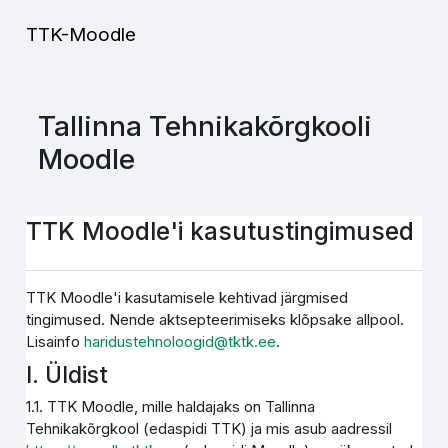
Jäta vahele peasisuni
TTK-Moodle
Tallinna Tehnikakõrgkooli
Moodle
TTK Moodle'i kasutustingimused
TTK Moodle'i kasutamisele kehtivad järgmised
tingimused. Nende aktsepteerimiseks klõpsake allpool.
Lisainfo
haridustehnoloogid@tktk.ee
.
I. Üldist
1.1. TTK Moodle, mille haldajaks on Tallinna
Tehnikakõrgkool (edaspidi TTK) ja mis asub aadressil