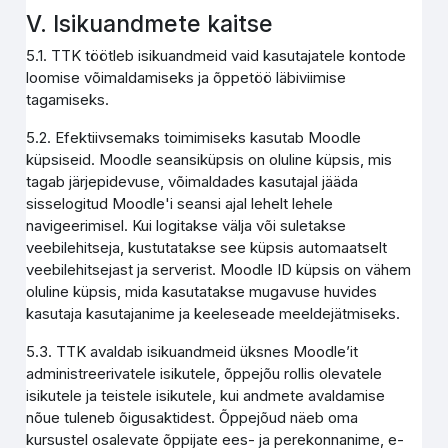
V. Isikuandmete kaitse
5.1. TTK töötleb isikuandmeid vaid kasutajatele kontode
loomise võimaldamiseks ja õppetöö läbiviimise
tagamiseks.
5.2. Efektiivsemaks toimimiseks kasutab Moodle
küpsiseid. Moodle seansiküpsis on oluline küpsis, mis
tagab järjepidevuse, võimaldades kasutajal jääda
sisselogitud Moodle'i seansi ajal lehelt lehele
navigeerimisel. Kui logitakse välja või suletakse
veebilehitseja, kustutatakse see küpsis automaatselt
veebilehitsejast ja serverist. Moodle ID küpsis on vähem
oluline küpsis, mida kasutatakse mugavuse huvides
kasutaja kasutajanime ja keeleseade meeldejätmiseks.
5.3. TTK avaldab isikuandmeid üksnes Moodle’it
administreerivatele isikutele, õppejõu rollis olevatele
isikutele ja teistele isikutele, kui andmete avaldamise
nõue tuleneb õigusaktidest. Õppejõud näeb oma
kursustel osalevate õppijate ees- ja perekonnanime, e-