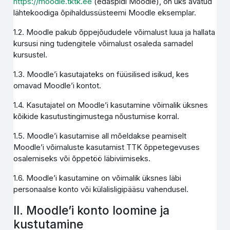
https://moodle.tktk.ee
(edaspidi Moodle), on üks avatud
lähtekoodiga õpihaldussüsteemi Moodle eksemplar.
1.2. Moodle pakub õppejõududele võimalust luua ja hallata
kursusi ning tudengitele võimalust osaleda samadel
kursustel.
1.3. Moodle’i kasutajateks on füüsilised isikud, kes
omavad Moodle’i kontot.
1.4. Kasutajatel on Moodle’i kasutamine võimalik üksnes
kõikide kasutustingimustega nõustumise korral.
1.5. Moodle’i kasutamise all mõeldakse peamiselt
Moodle’i võimaluste kasutamist TTK õppetegevuses
osalemiseks või õppetöö läbiviimiseks.
1.6. Moodle’i kasutamine on võimalik üksnes läbi
personaalse konto või külalisligipääsu vahendusel.
II. Moodle’i konto loomine ja
kustutamine