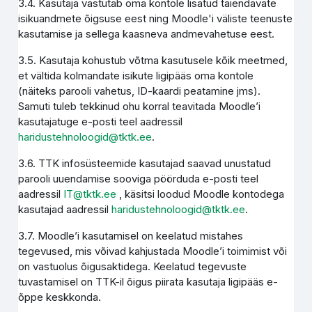
3.4. Kasutaja vastutab oma kontole lisatud täiendavate
isikuandmete õigsuse eest ning Moodle'i väliste teenuste
kasutamise ja sellega kaasneva andmevahetuse eest.
3.5. Kasutaja kohustub võtma kasutusele kõik meetmed,
et vältida kolmandate isikute ligipääs oma kontole
(näiteks parooli vahetus, ID-kaardi peatamine jms).
Samuti tuleb tekkinud ohu korral teavitada Moodle’i
kasutajatuge e-posti teel aadressil
haridustehnoloogid@tktk.ee
.
3.6. TTK infosüsteemide kasutajad saavad unustatud
parooli uuendamise sooviga pöörduda e-posti teel
aadressil
IT@tktk.ee
, käsitsi loodud Moodle kontodega
kasutajad aadressil
haridustehnoloogid@tktk.ee
.
3.7. Moodle’i kasutamisel on keelatud mistahes
tegevused, mis võivad kahjustada Moodle’i toimimist või
on vastuolus õigusaktidega. Keelatud tegevuste
tuvastamisel on TTK-il õigus piirata kasutaja ligipääs e-
õppe keskkonda.