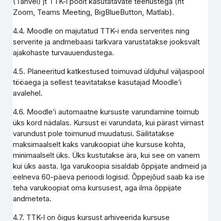
(Tahvel) jt TTK-i poolt kasutatavate teenustega (nt
Zoom, Teams Meeting, BigBlueButton, Matlab).
4.4. Moodle on majutatud TTK-i enda serverites ning
serverite ja andmebaasi tarkvara varustatakse jooksvalt
ajakohaste turvauuendustega.
4.5. Planeeritud katkestused toimuvad üldjuhul väljaspool
tööaega ja sellest teavitatakse kasutajad Moodle’i
avalehel.
4.6. Moodle’i automaatne kursuste varundamine toimub
üks kord nädalas. Kursust ei varundata, kui pärast viimast
varundust pole toimunud muudatusi. Säilitatakse
maksimaalselt kaks varukoopiat ühe kursuse kohta,
minimaalselt üks. Üks kustutakse ära, kui see on vanem
kui üks aasta. Iga varukoopia sisaldab õppijate andmeid ja
eelneva 60-päeva perioodi logisid. Õppejõud saab ka ise
teha varukoopiat oma kursusest, aga ilma õppijate
andmeteta.
4.7. TTK-l on õigus kursust arhiveerida kursuse