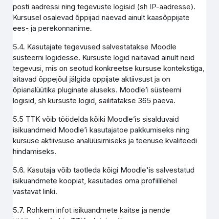
posti aadressi ning tegevuste logisid (sh IP-aadresse).
Kursusel osalevad õppijad näevad ainult kaasõppijate
ees- ja perekonnanime.
5.4. Kasutajate tegevused salvestatakse Moodle
süsteemi logidesse. Kursuste logid näitavad ainult neid
tegevusi, mis on seotud konkreetse kursuse kontekstiga,
aitavad õppejõul jälgida oppijate aktiivsust ja on
õpianalüütika pluginate aluseks. Moodle’i süsteemi
logisid, sh kursuste logid, säilitatakse 365 päeva.
5.5 TTK võib töödelda kõiki Moodle’is sisalduvaid
isikuandmeid Moodle’i kasutajatoe pakkumiseks ning
kursuse aktiivsuse analüüsimiseks ja teenuse kvaliteedi
hindamiseks.
5.6. Kasutaja võib taotleda kõigi Moodle'is salvestatud
isikuandmete koopiat, kasutades oma profiililehel
vastavat linki.
5.7. Rohkem infot isikuandmete kaitse ja nende