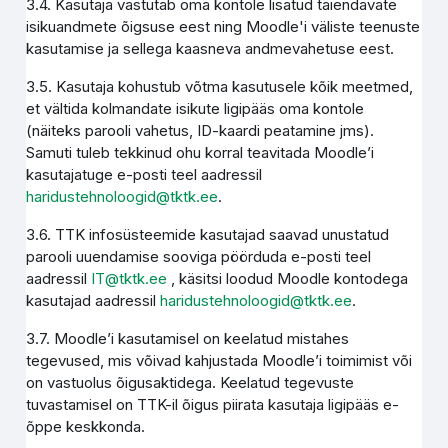
3.4. Kasutaja vastutab oma kontole lisatud täiendavate
isikuandmete õigsuse eest ning Moodle'i väliste teenuste
kasutamise ja sellega kaasneva andmevahetuse eest.
3.5. Kasutaja kohustub võtma kasutusele kõik meetmed,
et vältida kolmandate isikute ligipääs oma kontole
(näiteks parooli vahetus, ID-kaardi peatamine jms).
Samuti tuleb tekkinud ohu korral teavitada Moodle’i
kasutajatuge e-posti teel aadressil
haridustehnoloogid@tktk.ee
.
3.6. TTK infosüsteemide kasutajad saavad unustatud
parooli uuendamise sooviga pöörduda e-posti teel
aadressil
IT@tktk.ee
, käsitsi loodud Moodle kontodega
kasutajad aadressil
haridustehnoloogid@tktk.ee
.
3.7. Moodle’i kasutamisel on keelatud mistahes
tegevused, mis võivad kahjustada Moodle’i toimimist või
on vastuolus õigusaktidega. Keelatud tegevuste
tuvastamisel on TTK-il õigus piirata kasutaja ligipääs e-
õppe keskkonda.