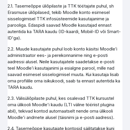
2.1. Tasemeõppe üliõpilaste ja TTK töötajate puhul, sh
Erasmuse üliõpilased, tekib Moodle konto esimesel
sisselogimisel TTK infosüsteemide kasutajanime ja
parooliga. Edaspidi saavad Moodle kasutajad ennast
autentida ka TARA kaudu (ID-kaardi, Mobiil-ID või Smart-
ID'ga).
2.2. Muude kasutajate puhul loob konto käsitsi Moodle’i
administraator ees- ja perekonnanime ning e-posti
aadressi alusel. Neile kasutajatele saadetakse e-posti
teel Moodle’i kasutajanimi ja esialgne parool, mille nad
saavad esimesel sisselogimisel muuta. Kui kasutaja lisab
oma profiilile oma isikukoodi, saab ta ennast autentida ka
TARA kaudu.
2.3. Välisüliõpilaste puhul, kes osalevad TTK kursustel
oma ülikooli Moodle'i kaudu (LTI väline tööriist plugina
abil), tekivad kontod automaatselt nende oma ülikooli
Moodle'i andmete alusel (täisnimi ja e-posti aadress).
2.4. Tasemeõppe kasutajate kontosid säilitatakse kuni