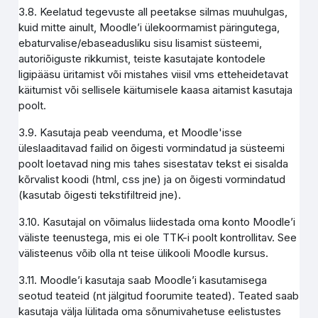
3.8. Keelatud tegevuste all peetakse silmas muuhulgas,
kuid mitte ainult, Moodle’i ülekoormamist päringutega,
ebaturvalise/ebaseadusliku sisu lisamist süsteemi,
autoriõiguste rikkumist, teiste kasutajate kontodele
ligipääsu üritamist või mistahes viisil vms etteheidetavat
käitumist või sellisele käitumisele kaasa aitamist kasutaja
poolt.
3.9. Kasutaja peab veenduma, et Moodle'isse
üleslaaditavad failid on õigesti vormindatud ja süsteemi
poolt loetavad ning mis tahes sisestatav tekst ei sisalda
kõrvalist koodi (html, css jne) ja on õigesti vormindatud
(kasutab õigesti tekstifiltreid jne).
3.10. Kasutajal on võimalus liidestada oma konto Moodle’i
väliste teenustega, mis ei ole TTK-i poolt kontrollitav. See
välisteenus võib olla nt teise ülikooli Moodle kursus.
3.11. Moodle’i kasutaja saab Moodle’i kasutamisega
seotud teateid (nt jälgitud foorumite teated). Teated saab
kasutaja välja lülitada oma sõnumivahetuse eelistustes