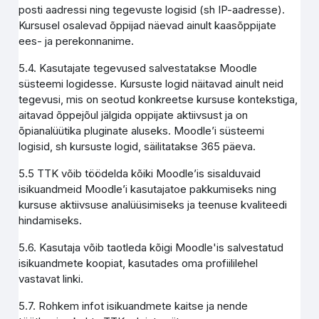
posti aadressi ning tegevuste logisid (sh IP-aadresse).
Kursusel osalevad õppijad näevad ainult kaasõppijate
ees- ja perekonnanime.
5.4. Kasutajate tegevused salvestatakse Moodle
süsteemi logidesse. Kursuste logid näitavad ainult neid
tegevusi, mis on seotud konkreetse kursuse kontekstiga,
aitavad õppejõul jälgida oppijate aktiivsust ja on
õpianalüütika pluginate aluseks. Moodle’i süsteemi
logisid, sh kursuste logid, säilitatakse 365 päeva.
5.5 TTK võib töödelda kõiki Moodle’is sisalduvaid
isikuandmeid Moodle’i kasutajatoe pakkumiseks ning
kursuse aktiivsuse analüüsimiseks ja teenuse kvaliteedi
hindamiseks.
5.6. Kasutaja võib taotleda kõigi Moodle'is salvestatud
isikuandmete koopiat, kasutades oma profiililehel
vastavat linki.
5.7. Rohkem infot isikuandmete kaitse ja nende