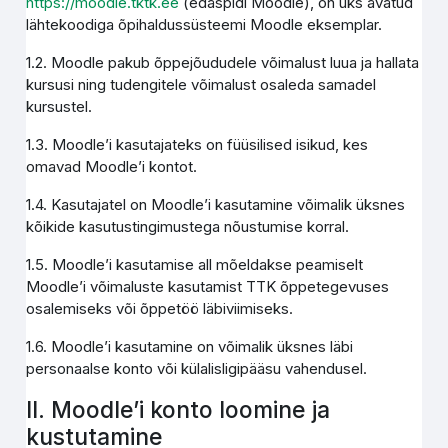
https://moodle.tktk.ee
(edaspidi Moodle), on üks avatud
lähtekoodiga õpihaldussüsteemi Moodle eksemplar.
1.2. Moodle pakub õppejõududele võimalust luua ja hallata
kursusi ning tudengitele võimalust osaleda samadel
kursustel.
1.3. Moodle’i kasutajateks on füüsilised isikud, kes
omavad Moodle’i kontot.
1.4. Kasutajatel on Moodle’i kasutamine võimalik üksnes
kõikide kasutustingimustega nõustumise korral.
1.5. Moodle’i kasutamise all mõeldakse peamiselt
Moodle’i võimaluste kasutamist TTK õppetegevuses
osalemiseks või õppetöö läbiviimiseks.
1.6. Moodle’i kasutamine on võimalik üksnes läbi
personaalse konto või külalisligipääsu vahendusel.
II. Moodle’i konto loomine ja
kustutamine