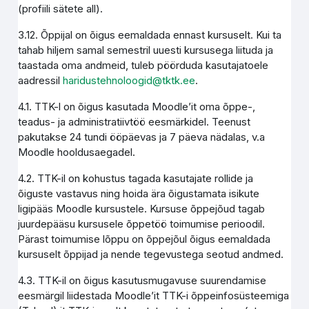
(profiili sätete all).
3.12. Õppijal on õigus eemaldada ennast kursuselt. Kui ta
tahab hiljem samal semestril uuesti kursusega liituda ja
taastada oma andmeid, tuleb pöörduda kasutajatoele
aadressil
haridustehnoloogid@tktk.ee
.
4.1. TTK-l on õigus kasutada Moodle’it oma õppe-,
teadus- ja administratiivtöö eesmärkidel. Teenust
pakutakse 24 tundi ööpäevas ja 7 päeva nädalas, v.a
Moodle hooldusaegadel.
4.2. TTK-il on kohustus tagada kasutajate rollide ja
õiguste vastavus ning hoida ära õigustamata isikute
ligipääs Moodle kursustele. Kursuse õppejõud tagab
juurdepääsu kursusele õppetöö toimumise perioodil.
Pärast toimumise lõppu on õppejõul õigus eemaldada
kursuselt õppijad ja nende tegevustega seotud andmed.
4.3. TTK-il on õigus kasutusmugavuse suurendamise
eesmärgil liidestada Moodle’it TTK-i õppeinfosüsteemiga