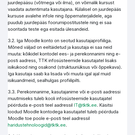
juurdepääsu (võtmega või ilma), on võimalik kursust
vaadata autentimata kasutajana. Külalisel on juurdepääs
kursuse avalehe infole ning õppematerjalidele, aga
puudub juurdepääs foorumipostitustele ning ei saa
sooritada teste ega esitada ülesandeid.
3.2. Iga Moodle konto on seotud kasutajaprofiiliga.
Mõned väljad on eeltäidetud ja kasutaja ei saa neid
muuta: kõikidel kontodel ees- ja perekonnanimi ning e-
posti aadress, TTK infosüsteemide kasutajatel lisaks
isikukood ning osakond (struktuuriüksus või õppekava).
Iga kasutaja saab ka lisada või muuta igal ajal muid
isikuandmeid, sealhulgas profiilipilti.
3.3. Perekonnanime, kasutajanime või e-posti aadressi
muutmiseks tuleb kooli infosüsteemide kasutajatel
pöörduda e-posti teel aadressil
IT@tktk.ee
. Käsitsi
loodud Moodle kontodega kasutajatel tuleb pöörduda
Moodle toe poole e-posti teel aadressil
haridustehnoloogid@tktk.ee
.