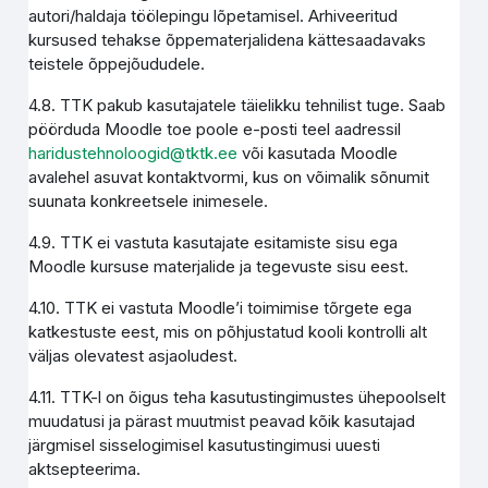
autori/haldaja töölepingu lõpetamisel. Arhiveeritud
kursused tehakse õppematerjalidena kättesaadavaks
teistele õppejõududele.
4.8. TTK pakub kasutajatele täielikku tehnilist tuge. Saab
pöörduda Moodle toe poole e-posti teel aadressil
haridustehnoloogid@tktk.ee
või kasutada Moodle
avalehel asuvat kontaktvormi, kus on võimalik sõnumit
suunata konkreetsele inimesele.
4.9. TTK ei vastuta kasutajate esitamiste sisu ega
Moodle kursuse materjalide ja tegevuste sisu eest.
4.10. TTK ei vastuta Moodle’i toimimise tõrgete ega
katkestuste eest, mis on põhjustatud kooli kontrolli alt
väljas olevatest asjaoludest.
4.11. TTK-l on õigus teha kasutustingimustes ühepoolselt
muudatusi ja pärast muutmist peavad kõik kasutajad
järgmisel sisselogimisel kasutustingimusi uuesti
aktsepteerima.