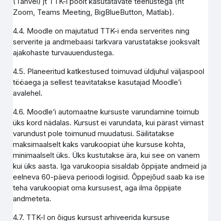
(Tahvel) jt TTK-i poolt kasutatavate teenustega (nt
Zoom, Teams Meeting, BigBlueButton, Matlab).
4.4. Moodle on majutatud TTK-i enda serverites ning
serverite ja andmebaasi tarkvara varustatakse jooksvalt
ajakohaste turvauuendustega.
4.5. Planeeritud katkestused toimuvad üldjuhul väljaspool
tööaega ja sellest teavitatakse kasutajad Moodle’i
avalehel.
4.6. Moodle’i automaatne kursuste varundamine toimub
üks kord nädalas. Kursust ei varundata, kui pärast viimast
varundust pole toimunud muudatusi. Säilitatakse
maksimaalselt kaks varukoopiat ühe kursuse kohta,
minimaalselt üks. Üks kustutakse ära, kui see on vanem
kui üks aasta. Iga varukoopia sisaldab õppijate andmeid ja
eelneva 60-päeva perioodi logisid. Õppejõud saab ka ise
teha varukoopiat oma kursusest, aga ilma õppijate
andmeteta.
4.7. TTK-l on õigus kursust arhiveerida kursuse