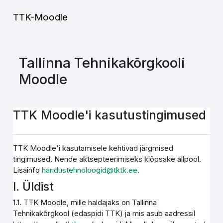
Jäta vahele peasisuni
TTK-Moodle
Tallinna Tehnikakõrgkooli
Moodle
TTK Moodle'i kasutustingimused
TTK Moodle'i kasutamisele kehtivad järgmised
tingimused. Nende aktsepteerimiseks klõpsake allpool.
Lisainfo
haridustehnoloogid@tktk.ee
.
I. Üldist
1.1. TTK Moodle, mille haldajaks on Tallinna
Tehnikakõrgkool (edaspidi TTK) ja mis asub aadressil