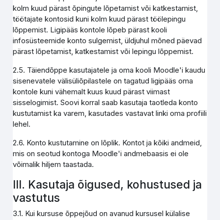
kolm kuud pärast õpingute lõpetamist või katkestamist,
töötajate kontosid kuni kolm kuud pärast töölepingu
lõppemist. Ligipääs kontole lõpeb pärast kooli
infosüsteemide konto sulgemist, üldjuhul mõned päevad
pärast lõpetamist, katkestamist või lepingu lõppemist.
2.5. Täiendõppe kasutajatele ja oma kooli Moodle'i kaudu
sisenevatele välisüliõpilastele on tagatud ligipääs oma
kontole kuni vähemalt kuus kuud pärast viimast
sisselogimist. Soovi korral saab kasutaja taotleda konto
kustutamist ka varem, kasutades vastavat linki oma profiili
lehel.
2.6. Konto kustutamine on lõplik. Kontot ja kõiki andmeid,
mis on seotud kontoga Moodle'i andmebaasis ei ole
võimalik hiljem taastada.
III. Kasutaja õigused, kohustused ja
vastutus
3.1. Kui kursuse õppejõud on avanud kursusel külalise