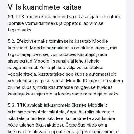
V. Isikuandmete kaitse
5.1. TTK töötleb isikuandmeid vaid kasutajatele kontode
loomise võimaldamiseks ja õppetöö läbiviimise
tagamiseks.
5.2. Efektiivsemaks toimimiseks kasutab Moodle
küpsiseid. Moodle seansiküpsis on oluline küpsis, mis
tagab järjepidevuse, võimaldades kasutajal jääda
sisselogitud Moodle'i seansi ajal lehelt lehele
navigeerimisel. Kui logitakse välja või suletakse
veebilehitseja, kustutatakse see küpsis automaatselt
veebilehitsejast ja serverist. Moodle ID küpsis on vähem
oluline küpsis, mida kasutatakse mugavuse huvides
kasutaja kasutajanime ja keeleseade meeldejätmiseks.
5.3. TTK avaldab isikuandmeid üksnes Moodle’it
administreerivatele isikutele, õppejõu rollis olevatele
isikutele ja teistele isikutele, kui andmete avaldamise
nõue tuleneb õigusaktidest. Õppejõud näeb oma
kursustel osalevate õppijate ees- ja perekonnanime, e-