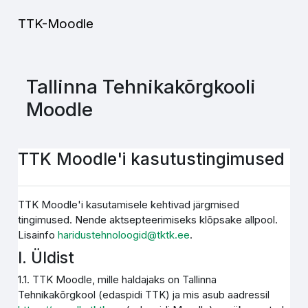
Jäta vahele peasisuni
TTK-Moodle
Tallinna Tehnikakõrgkooli
Moodle
TTK Moodle'i kasutustingimused
TTK Moodle'i kasutamisele kehtivad järgmised
tingimused. Nende aktsepteerimiseks klõpsake allpool.
Lisainfo
haridustehnoloogid@tktk.ee
.
I. Üldist
1.1. TTK Moodle, mille haldajaks on Tallinna
Tehnikakõrgkool (edaspidi TTK) ja mis asub aadressil