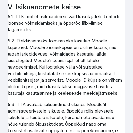
V. Isikuandmete kaitse
5.1. TTK töötleb isikuandmeid vaid kasutajatele kontode
loomise võimaldamiseks ja õppetöö läbiviimise
tagamiseks.
5.2. Efektiivsemaks toimimiseks kasutab Moodle
küpsiseid. Moodle seansiküpsis on oluline küpsis, mis
tagab järjepidevuse, võimaldades kasutajal jääda
sisselogitud Moodle'i seansi ajal lehelt lehele
navigeerimisel. Kui logitakse välja või suletakse
veebilehitseja, kustutatakse see küpsis automaatselt
veebilehitsejast ja serverist. Moodle ID küpsis on vähem
oluline küpsis, mida kasutatakse mugavuse huvides
kasutaja kasutajanime ja keeleseade meeldejätmiseks.
5.3. TTK avaldab isikuandmeid üksnes Moodle’it
administreerivatele isikutele, õppejõu rollis olevatele
isikutele ja teistele isikutele, kui andmete avaldamise
nõue tuleneb õigusaktidest. Õppejõud näeb oma
kursustel osalevate õppijate ees- ja perekonnanime, e-