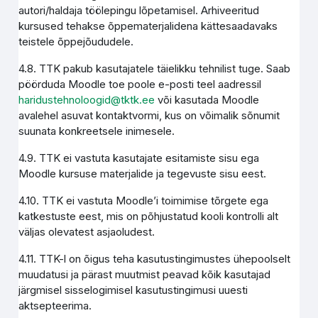
autori/haldaja töölepingu lõpetamisel. Arhiveeritud
kursused tehakse õppematerjalidena kättesaadavaks
teistele õppejõududele.
4.8. TTK pakub kasutajatele täielikku tehnilist tuge. Saab
pöörduda Moodle toe poole e-posti teel aadressil
haridustehnoloogid@tktk.ee
või kasutada Moodle
avalehel asuvat kontaktvormi, kus on võimalik sõnumit
suunata konkreetsele inimesele.
4.9. TTK ei vastuta kasutajate esitamiste sisu ega
Moodle kursuse materjalide ja tegevuste sisu eest.
4.10. TTK ei vastuta Moodle’i toimimise tõrgete ega
katkestuste eest, mis on põhjustatud kooli kontrolli alt
väljas olevatest asjaoludest.
4.11. TTK-l on õigus teha kasutustingimustes ühepoolselt
muudatusi ja pärast muutmist peavad kõik kasutajad
järgmisel sisselogimisel kasutustingimusi uuesti
aktsepteerima.