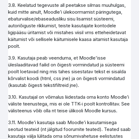
3.8. Keelatud tegevuste all peetakse silmas muuhulgas,
kuid mitte ainult, Moodle’i ülekoormamist päringutega,
ebaturvalise/ebaseadusliku sisu lisamist süsteemi,
autoriõiguste rikkumist, teiste kasutajate kontodele
ligipääsu üritamist või mistahes viisil vms etteheidetavat
käitumist või sellisele käitumisele kaasa aitamist kasutaja
poolt.
3.9. Kasutaja peab veenduma, et Moodle'isse
üleslaaditavad failid on õigesti vormindatud ja süsteemi
poolt loetavad ning mis tahes sisestatav tekst ei sisalda
kõrvalist koodi (html, css jne) ja on õigesti vormindatud
(kasutab õigesti tekstifiltreid jne).
3.10. Kasutajal on võimalus liidestada oma konto Moodle’i
väliste teenustega, mis ei ole TTK-i poolt kontrollitav. See
välisteenus võib olla nt teise ülikooli Moodle kursus.
3.11. Moodle’i kasutaja saab Moodle’i kasutamisega
seotud teateid (nt jälgitud foorumite teated). Teated saab
kasutaja välja lülitada oma sõnumivahetuse eelistustes