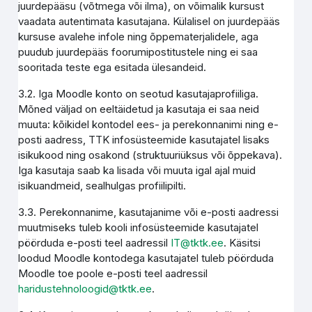
juurdepääsu (võtmega või ilma), on võimalik kursust
vaadata autentimata kasutajana. Külalisel on juurdepääs
kursuse avalehe infole ning õppematerjalidele, aga
puudub juurdepääs foorumipostitustele ning ei saa
sooritada teste ega esitada ülesandeid.
3.2. Iga Moodle konto on seotud kasutajaprofiiliga.
Mõned väljad on eeltäidetud ja kasutaja ei saa neid
muuta: kõikidel kontodel ees- ja perekonnanimi ning e-
posti aadress, TTK infosüsteemide kasutajatel lisaks
isikukood ning osakond (struktuuriüksus või õppekava).
Iga kasutaja saab ka lisada või muuta igal ajal muid
isikuandmeid, sealhulgas profiilipilti.
3.3. Perekonnanime, kasutajanime või e-posti aadressi
muutmiseks tuleb kooli infosüsteemide kasutajatel
pöörduda e-posti teel aadressil
IT@tktk.ee
. Käsitsi
loodud Moodle kontodega kasutajatel tuleb pöörduda
Moodle toe poole e-posti teel aadressil
haridustehnoloogid@tktk.ee
.