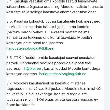
3.4. Kasutaja vastutab oma kontole lisatud täiendavate
isikuandmete õigsuse eest ning Moodle'i väliste teenuste
kasutamise ja sellega kaasneva andmevahetuse eest.
3.5. Kasutaja kohustub võtma kasutusele kõik meetmed,
et vältida kolmandate isikute ligipääs oma kontole
(näiteks parooli vahetus, ID-kaardi peatamine jms).
Samuti tuleb tekkinud ohu korral teavitada Moodle’i
kasutajatuge e-posti teel aadressil
haridustehnoloogid@tktk.ee
.
3.6. TTK infosüsteemide kasutajad saavad unustatud
parooli uuendamise sooviga pöörduda e-posti teel
aadressil
IT@tktk.ee
, käsitsi loodud Moodle kontodega
kasutajad aadressil
haridustehnoloogid@tktk.ee
.
3.7. Moodle’i kasutamisel on keelatud mistahes
tegevused, mis võivad kahjustada Moodle’i toimimist või
on vastuolus õigusaktidega. Keelatud tegevuste
tuvastamisel on TTK-il õigus piirata kasutaja ligipääs e-
õppe keskkonda.