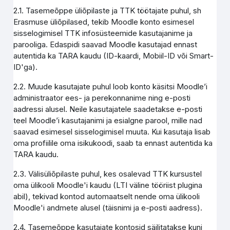
2.1. Tasemeõppe üliõpilaste ja TTK töötajate puhul, sh
Erasmuse üliõpilased, tekib Moodle konto esimesel
sisselogimisel TTK infosüsteemide kasutajanime ja
parooliga. Edaspidi saavad Moodle kasutajad ennast
autentida ka TARA kaudu (ID-kaardi, Mobiil-ID või Smart-
ID'ga).
2.2. Muude kasutajate puhul loob konto käsitsi Moodle’i
administraator ees- ja perekonnanime ning e-posti
aadressi alusel. Neile kasutajatele saadetakse e-posti
teel Moodle’i kasutajanimi ja esialgne parool, mille nad
saavad esimesel sisselogimisel muuta. Kui kasutaja lisab
oma profiilile oma isikukoodi, saab ta ennast autentida ka
TARA kaudu.
2.3. Välisüliõpilaste puhul, kes osalevad TTK kursustel
oma ülikooli Moodle'i kaudu (LTI väline tööriist plugina
abil), tekivad kontod automaatselt nende oma ülikooli
Moodle'i andmete alusel (täisnimi ja e-posti aadress).
2.4. Tasemeõppe kasutajate kontosid säilitatakse kuni