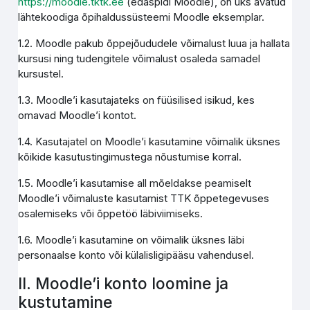
https://moodle.tktk.ee
(edaspidi Moodle), on üks avatud
lähtekoodiga õpihaldussüsteemi Moodle eksemplar.
1.2. Moodle pakub õppejõududele võimalust luua ja hallata
kursusi ning tudengitele võimalust osaleda samadel
kursustel.
1.3. Moodle’i kasutajateks on füüsilised isikud, kes
omavad Moodle’i kontot.
1.4. Kasutajatel on Moodle’i kasutamine võimalik üksnes
kõikide kasutustingimustega nõustumise korral.
1.5. Moodle’i kasutamise all mõeldakse peamiselt
Moodle’i võimaluste kasutamist TTK õppetegevuses
osalemiseks või õppetöö läbiviimiseks.
1.6. Moodle’i kasutamine on võimalik üksnes läbi
personaalse konto või külalisligipääsu vahendusel.
II. Moodle’i konto loomine ja
kustutamine