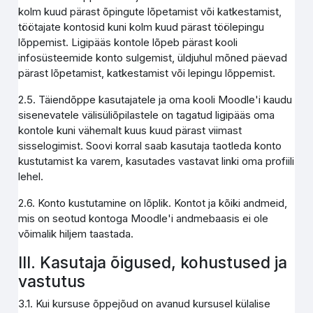
kolm kuud pärast õpingute lõpetamist või katkestamist,
töötajate kontosid kuni kolm kuud pärast töölepingu
lõppemist. Ligipääs kontole lõpeb pärast kooli
infosüsteemide konto sulgemist, üldjuhul mõned päevad
pärast lõpetamist, katkestamist või lepingu lõppemist.
2.5. Täiendõppe kasutajatele ja oma kooli Moodle'i kaudu
sisenevatele välisüliõpilastele on tagatud ligipääs oma
kontole kuni vähemalt kuus kuud pärast viimast
sisselogimist. Soovi korral saab kasutaja taotleda konto
kustutamist ka varem, kasutades vastavat linki oma profiili
lehel.
2.6. Konto kustutamine on lõplik. Kontot ja kõiki andmeid,
mis on seotud kontoga Moodle'i andmebaasis ei ole
võimalik hiljem taastada.
III. Kasutaja õigused, kohustused ja
vastutus
3.1. Kui kursuse õppejõud on avanud kursusel külalise