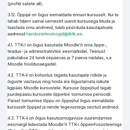
(profiili sätete all).
3.12. Õppijal on õigus eemaldada ennast kursuselt. Kui ta
tahab hiljem samal semestril uuesti kursusega liituda ja
taastada oma andmeid, tuleb pöörduda kasutajatoele
aadressil
haridustehnoloogid@tktk.ee
.
4.1. TTK-l on õigus kasutada Moodle’it oma õppe-,
teadus- ja administratiivtöö eesmärkidel. Teenust
pakutakse 24 tundi ööpäevas ja 7 päeva nädalas, v.a
Moodle hooldusaegadel.
4.2. TTK-il on kohustus tagada kasutajate rollide ja
õiguste vastavus ning hoida ära õigustamata isikute
ligipääs Moodle kursustele. Kursuse õppejõud tagab
juurdepääsu kursusele õppetöö toimumise perioodil.
Pärast toimumise lõppu on õppejõul õigus eemaldada
kursuselt õppijad ja nende tegevustega seotud andmed.
4.3. TTK-il on õigus kasutusmugavuse suurendamise
eesmärgil liidestada Moodle’it TTK-i õppeinfosüsteemiga