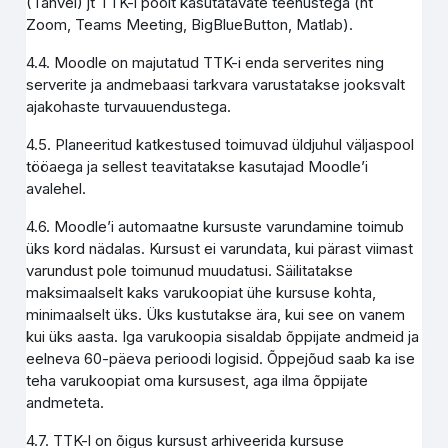
(Tahvel) jt TTK-i poolt kasutatavate teenustega (nt
Zoom, Teams Meeting, BigBlueButton, Matlab).
4.4. Moodle on majutatud TTK-i enda serverites ning
serverite ja andmebaasi tarkvara varustatakse jooksvalt
ajakohaste turvauuendustega.
4.5. Planeeritud katkestused toimuvad üldjuhul väljaspool
tööaega ja sellest teavitatakse kasutajad Moodle’i
avalehel.
4.6. Moodle’i automaatne kursuste varundamine toimub
üks kord nädalas. Kursust ei varundata, kui pärast viimast
varundust pole toimunud muudatusi. Säilitatakse
maksimaalselt kaks varukoopiat ühe kursuse kohta,
minimaalselt üks. Üks kustutakse ära, kui see on vanem
kui üks aasta. Iga varukoopia sisaldab õppijate andmeid ja
eelneva 60-päeva perioodi logisid. Õppejõud saab ka ise
teha varukoopiat oma kursusest, aga ilma õppijate
andmeteta.
4.7. TTK-l on õigus kursust arhiveerida kursuse