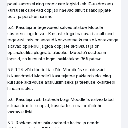
posti aadressi ning tegevuste logisid (sh IP-aadresse).
Kursusel osalevad õppijad näevad ainult kaasõppijate
ees- ja perekonnanime.
5.4. Kasutajate tegevused salvestatakse Moodle
süsteemi logidesse. Kursuste logid näitavad ainult neid
tegevusi, mis on seotud konkreetse kursuse kontekstiga,
aitavad õppejõul jälgida oppijate aktiivsust ja on
õpianalüütika pluginate aluseks. Moodle’i süsteemi
logisid, sh kursuste logid, säilitatakse 365 päeva.
5.5 TTK võib töödelda kõiki Moodle’is sisalduvaid
isikuandmeid Moodle’i kasutajatoe pakkumiseks ning
kursuse aktiivsuse analüüsimiseks ja teenuse kvaliteedi
hindamiseks.
5.6. Kasutaja võib taotleda kõigi Moodle'is salvestatud
isikuandmete koopiat, kasutades oma profiililehel
vastavat linki.
5.7. Rohkem infot isikuandmete kaitse ja nende