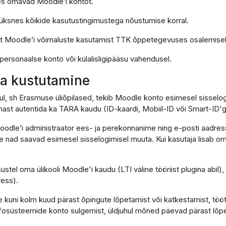
 kes omavad Moodle’i kontot.
k üksnes kõikide kasutustingimustega nõustumise korral.
lt Moodle’i võimaluste kasutamist TTK õppetegevuses osalemisek
 personaalse konto või külalisligipääsu vahendusel.
 ja kustutamine
hul, sh Erasmuse üliõpilased, tekib Moodle konto esimesel sissel
ast autentida ka TARA kaudu (ID-kaardi, Mobiil-ID või Smart-ID'g
oodle’i administraator ees- ja perekonnanime ning e-posti aadress
lle nad saavad esimesel sisselogimisel muuta. Kui kasutaja lisab om
sustel oma ülikooli Moodle'i kaudu (LTI väline tööriist plugina abil
ress).
 kuni kolm kuud pärast õpingute lõpetamist või katkestamist, töö
infosüsteemide konto sulgemist, üldjuhul mõned päevad pärast lõpe