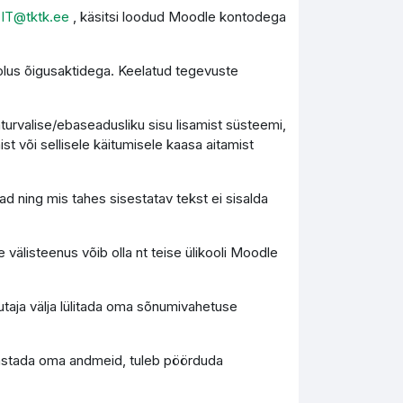
l
IT@tktk.ee
, käsitsi loodud Moodle kontodega
olus õigusaktidega. Keelatud tegevuste
turvalise/ebaseadusliku sisu lisamist süsteemi,
st või sellisele käitumisele kaasa aitamist
d ning mis tahes sisestatav tekst ei sisalda
 välisteenus võib olla nt teise ülikooli Moodle
utaja välja lülitada oma sõnumivahetuse
 taastada oma andmeid, tuleb pöörduda