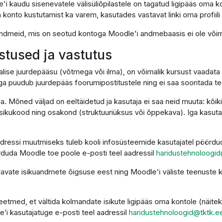
'i kaudu sisenevatele välisüliõpilastele on tagatud ligipääs oma k
 konto kustutamist ka varem, kasutades vastavat linki oma profiili 
i andmeid, mis on seotud kontoga Moodle'i andmebaasis ei ole võima
ustused ja vastutus
alise juurdepääsu (võtmega või ilma), on võimalik kursust vaadata 
ga puudub juurdepääs foorumipostitustele ning ei saa sooritada t
ga. Mõned väljad on eeltäidetud ja kasutaja ei saa neid muuta: kõi
sikukood ning osakond (struktuuriüksus või õppekava). Iga kasutaja
dressi muutmiseks tuleb kooli infosüsteemide kasutajatel pöördud
duda Moodle toe poole e-posti teel aadressil
haridustehnoloogid
ndavate isikuandmete õigsuse eest ning Moodle'i väliste teenust
etmed, et vältida kolmandate isikute ligipääs oma kontole (näitek
e’i kasutajatuge e-posti teel aadressil
haridustehnoloogid@tktk.e