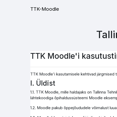
Jäta vahele peasisuni
TTK-Moodle
Tall
TTK Moodle'i kasutust
TTK Moodle'i kasutamisele kehtivad järgmised t
I. Üldist
1.1. TTK Moodle, mille haldajaks on Tallinna Teh
lähtekoodiga õpihaldussüsteemi Moodle eksemp
1.2. Moodle pakub õppejõududele võimalust luua j