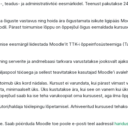
-, teadus- ja administratiivtöö eesmärkidel. Teenust pakutakse 2
e ja õiguste vastavus ning hoida ära õigustamata isikute ligipääs 
dil. Pärast toimumise lõppu on õppejõul õigus eemaldada kursus
se eesmärgil liidestada Moodle’it TTK-i õppeinfosüsteemiga (Tah
ning serverite ja andmebaasi tarkvara varustatakse jooksvalt aja
ljaspool tööaega ja sellest teavitatakse kasutajad Moodle’i avaleh
imub üks kord nädalas. Kursust ei varundata, kui pärast viimast 
a, minimaalselt üks. Üks kustutakse ära, kui see on vanem kui üks
ppejõud saab ka ise teha varukoopiat oma kursusest, aga ilma õp
autori/haldaja töölepingu lõpetamisel. Arhiveeritud kursused teha
tuge. Saab pöörduda Moodle toe poole e-posti teel aadressil
haridu