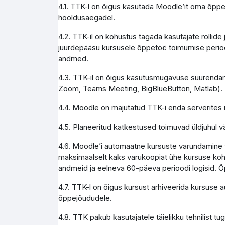
4.1. TTK-l on õigus kasutada Moodle’it oma õppe
hooldusaegadel.
4.2. TTK-il on kohustus tagada kasutajate rollid
juurdepääsu kursusele õppetöö toimumise perioo
andmed.
4.3. TTK-il on õigus kasutusmugavuse suurendami
Zoom, Teams Meeting, BigBlueButton, Matlab).
4.4. Moodle on majutatud TTK-i enda serverites 
4.5. Planeeritud katkestused toimuvad üldjuhul vä
4.6. Moodle’i automaatne kursuste varundamine to
maksimaalselt kaks varukoopiat ühe kursuse koht
andmeid ja eelneva 60-päeva perioodi logisid. Õ
4.7. TTK-l on õigus kursust arhiveerida kursuse 
õppejõududele.
4.8. TTK pakub kasutajatele täielikku tehnilist 