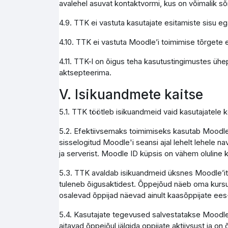
avalehel asuvat kontaktvormi, kus on võimalik s
4.9. TTK ei vastuta kasutajate esitamiste sisu e
4.10. TTK ei vastuta Moodle’i toimimise tõrgete e
4.11. TTK-l on õigus teha kasutustingimustes ühe
aktsepteerima.
V. Isikuandmete kaitse
5.1. TTK töötleb isikuandmeid vaid kasutajatele
5.2. Efektiivsemaks toimimiseks kasutab Moodle 
sisselogitud Moodle'i seansi ajal lehelt lehele na
ja serverist. Moodle ID küpsis on vähem olulin
5.3. TTK avaldab isikuandmeid üksnes Moodle’it ad
tuleneb õigusaktidest. Õppejõud näeb oma kursus
osalevad õppijad näevad ainult kaasõppijate ees
5.4. Kasutajate tegevused salvestatakse Moodle 
aitavad õppejõul jälgida oppijate aktiivsust ja on