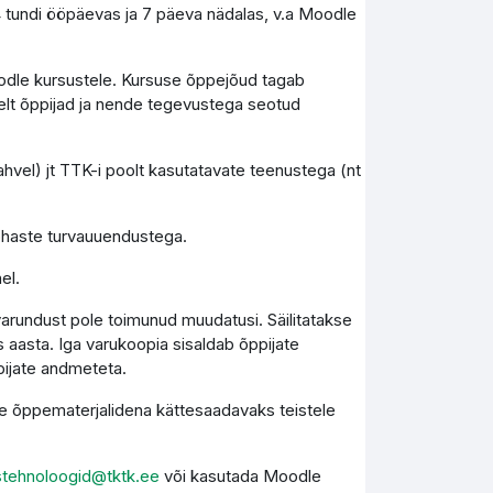
4 tundi ööpäevas ja 7 päeva nädalas, v.a Moodle
Moodle kursustele. Kursuse õppejõud tagab
elt õppijad ja nende tegevustega seotud
vel) jt TTK-i poolt kasutatavate teenustega (nt
kohaste turvauuendustega.
el.
varundust pole toimunud muudatusi. Säilitatakse
 aasta. Iga varukoopia sisaldab õppijate
pijate andmeteta.
kse õppematerjalidena kättesaadavaks teistele
stehnoloogid@tktk.ee
või kasutada Moodle