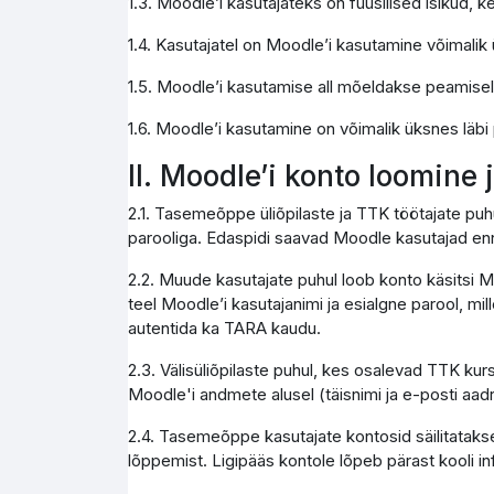
1.3. Moodle’i kasutajateks on füüsilised isikud,
1.4. Kasutajatel on Moodle’i kasutamine võimali
1.5. Moodle’i kasutamise all mõeldakse peamise
1.6. Moodle’i kasutamine on võimalik üksnes läbi
II. Moodle’i konto loomine
2.1. Tasemeõppe üliõpilaste ja TTK töötajate pu
parooliga. Edaspidi saavad Moodle kasutajad enn
2.2. Muude kasutajate puhul loob konto käsitsi M
teel Moodle’i kasutajanimi ja esialgne parool, mi
autentida ka TARA kaudu.
2.3. Välisüliõpilaste puhul, kes osalevad TTK kur
Moodle'i andmete alusel (täisnimi ja e-posti aad
2.4. Tasemeõppe kasutajate kontosid säilitatakse
lõppemist. Ligipääs kontole lõpeb pärast kooli 