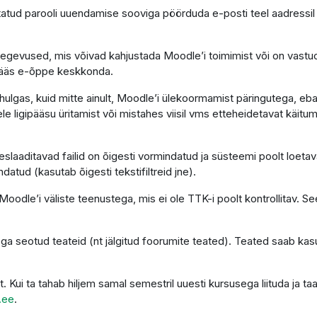
atud parooli uuendamise sooviga pöörduda e-posti teel aadressi
tegevused, mis võivad kahjustada Moodle’i toimimist või on vastu
gipääs e-õppe keskkonda.
ulgas, kuid mitte ainult, Moodle’i ülekoormamist päringutega, eba
le ligipääsu üritamist või mistahes viisil vms etteheidetavat käitumi
laaditavad failid on õigesti vormindatud ja süsteemi poolt loetava
ndatud (kasutab õigesti tekstifiltreid jne).
oodle’i väliste teenustega, mis ei ole TTK-i poolt kontrollitav. See
ga seotud teateid (nt jälgitud foorumite teated). Teated saab kas
t. Kui ta tahab hiljem samal semestril uuesti kursusega liituda ja
.ee
.