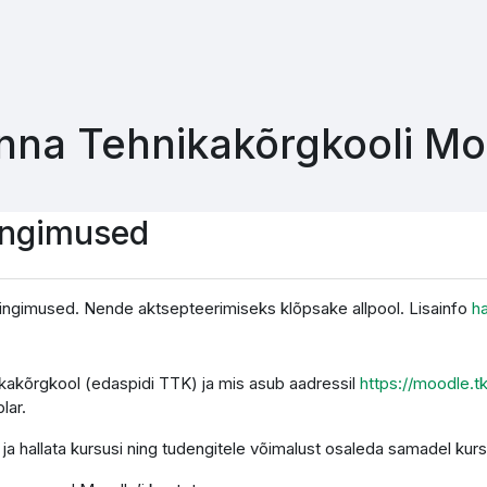
inna Tehnikakõrgkooli M
ingimused
ingimused. Nende aktsepteerimiseks klõpsake allpool. Lisainfo
h
nikakõrgkool (edaspidi TTK) ja mis asub aadressil
https://moodle.t
lar.
a hallata kursusi ning tudengitele võimalust osaleda samadel kurs