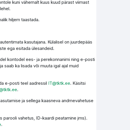
ontole kuni vähemalt kuus kuud pärast viimast
lehel.
lik hiljem taastada.
autentimata kasutajana. Külalisel on juurdepääs
este ega esitada ülesandeid.
kidel kontodel ees- ja perekonnanimi ning e-posti
 saab ka lisada või muuta igal ajal muid
a e-posti teel aadressil
IT@tktk.ee
. Käsitsi
@tktk.ee
.
e kasutamise ja sellega kaasneva andmevahetuse
s parooli vahetus, ID-kaardi peatamine jms).
e
.