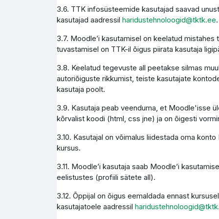
3.6. TTK infosüsteemide kasutajad saavad unust
kasutajad aadressil
haridustehnoloogid@tktk.ee
.
3.7. Moodle’i kasutamisel on keelatud mistahes 
tuvastamisel on TTK-il õigus piirata kasutaja li
3.8. Keelatud tegevuste all peetakse silmas muuh
autoriõiguste rikkumist, teiste kasutajate kontode
kasutaja poolt.
3.9. Kasutaja peab veenduma, et Moodle'isse üles
kõrvalist koodi (html, css jne) ja on õigesti vormi
3.10. Kasutajal on võimalus liidestada oma konto M
kursus.
3.11. Moodle’i kasutaja saab Moodle’i kasutamise
eelistustes (profiili sätete all).
3.12. Õppijal on õigus eemaldada ennast kursusel
kasutajatoele aadressil
haridustehnoloogid@tktk