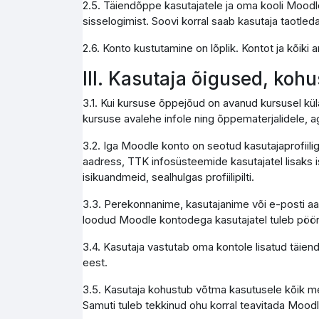
2.5. Täiendõppe kasutajatele ja oma kooli Moodle
sisselogimist. Soovi korral saab kasutaja taotleda
2.6. Konto kustutamine on lõplik. Kontot ja kõik
III. Kasutaja õigused, koh
3.1. Kui kursuse õppejõud on avanud kursusel kül
kursuse avalehe infole ning õppematerjalidele, a
3.2. Iga Moodle konto on seotud kasutajaprofiili
aadress, TTK infosüsteemide kasutajatel lisaks i
isikuandmeid, sealhulgas profiilipilti.
3.3. Perekonnanime, kasutajanime või e-posti aa
loodud Moodle kontodega kasutajatel tuleb pöör
3.4. Kasutaja vastutab oma kontole lisatud täie
eest.
3.5. Kasutaja kohustub võtma kasutusele kõik me
Samuti tuleb tekkinud ohu korral teavitada Moodl