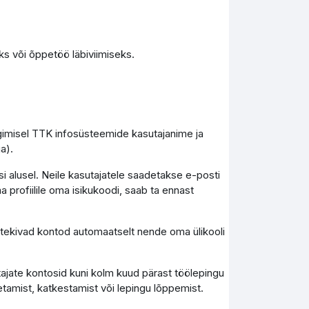
s või õppetöö läbiviimiseks.
ogimisel TTK infosüsteemide kasutajanime ja
a).
i alusel. Neile kasutajatele saadetakse e-posti
a profiilile oma isikukoodi, saab ta ennast
), tekivad kontod automaatselt nende oma ülikooli
tajate kontosid kuni kolm kuud pärast töölepingu
tamist, katkestamist või lepingu lõppemist.