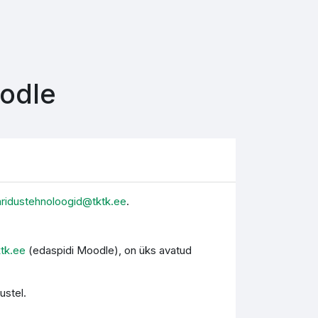
oodle
aridustehnoloogid@tktk.ee
.
ktk.ee
(edaspidi Moodle), on üks avatud
ustel.