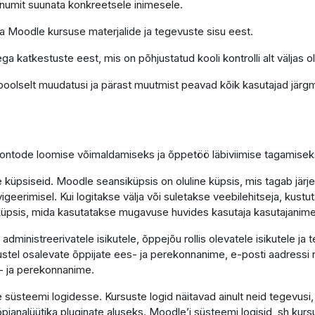
õnumit suunata konkreetsele inimesele.
ga Moodle kursuse materjalide ja tegevuste sisu eest.
ga katkestuste eest, mis on põhjustatud kooli kontrolli alt väljas o
poolselt muudatusi ja pärast muutmist peavad kõik kasutajad järgm
 kontode loomise võimaldamiseks ja õppetöö läbiviimise tagamisek
küpsiseid. Moodle seansiküpsis on oluline küpsis, mis tagab järj
vigeerimisel. Kui logitakse välja või suletakse veebilehitseja, kus
e küpsis, mida kasutatakse mugavuse huvides kasutaja kasutajanim
ministreerivatele isikutele, õppejõu rollis olevatele isikutele ja 
tel osalevate õppijate ees- ja perekonnanime, e-posti aadressi n
- ja perekonnanime.
süsteemi logidesse. Kursuste logid näitavad ainult neid tegevusi
 õpianalüütika pluginate aluseks. Moodle’i süsteemi logisid, sh kurs