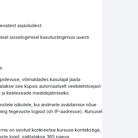
levatest asjaoludest.
isel sisselogimisel kasutustingimusi uuesti
s.
epidevuse, võimaldades kasutajal jääda
tutatakse see küpsis automaatselt veebilehitsejast
e ja keeleseade meeldejätmiseks.
teistele isikutele, kui andmete avaldamise nõue
ing tegevuste logisid (sh IP-aadresse). Kursusel
, mis on seotud konkreetse kursuse kontekstiga,
uste logid, säilitatakse 365 päeva.