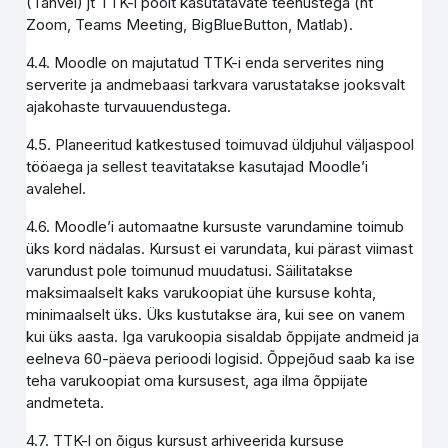
(Tahvel) jt TTK-i poolt kasutatavate teenustega (nt
Zoom, Teams Meeting, BigBlueButton, Matlab).
4.4. Moodle on majutatud TTK-i enda serverites ning
serverite ja andmebaasi tarkvara varustatakse jooksvalt
ajakohaste turvauuendustega.
4.5. Planeeritud katkestused toimuvad üldjuhul väljaspool
tööaega ja sellest teavitatakse kasutajad Moodle’i
avalehel.
4.6. Moodle’i automaatne kursuste varundamine toimub
üks kord nädalas. Kursust ei varundata, kui pärast viimast
varundust pole toimunud muudatusi. Säilitatakse
maksimaalselt kaks varukoopiat ühe kursuse kohta,
minimaalselt üks. Üks kustutakse ära, kui see on vanem
kui üks aasta. Iga varukoopia sisaldab õppijate andmeid ja
eelneva 60-päeva perioodi logisid. Õppejõud saab ka ise
teha varukoopiat oma kursusest, aga ilma õppijate
andmeteta.
4.7. TTK-l on õigus kursust arhiveerida kursuse