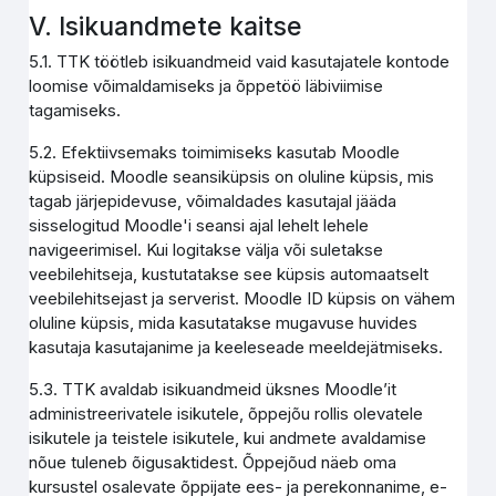
V. Isikuandmete kaitse
5.1. TTK töötleb isikuandmeid vaid kasutajatele kontode
loomise võimaldamiseks ja õppetöö läbiviimise
tagamiseks.
5.2. Efektiivsemaks toimimiseks kasutab Moodle
küpsiseid. Moodle seansiküpsis on oluline küpsis, mis
tagab järjepidevuse, võimaldades kasutajal jääda
sisselogitud Moodle'i seansi ajal lehelt lehele
navigeerimisel. Kui logitakse välja või suletakse
veebilehitseja, kustutatakse see küpsis automaatselt
veebilehitsejast ja serverist. Moodle ID küpsis on vähem
oluline küpsis, mida kasutatakse mugavuse huvides
kasutaja kasutajanime ja keeleseade meeldejätmiseks.
5.3. TTK avaldab isikuandmeid üksnes Moodle’it
administreerivatele isikutele, õppejõu rollis olevatele
isikutele ja teistele isikutele, kui andmete avaldamise
nõue tuleneb õigusaktidest. Õppejõud näeb oma
kursustel osalevate õppijate ees- ja perekonnanime, e-