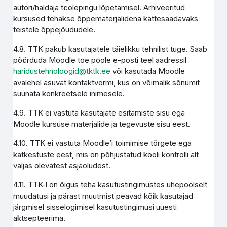
autori/haldaja töölepingu lõpetamisel. Arhiveeritud
kursused tehakse õppematerjalidena kättesaadavaks
teistele õppejõududele.
4.8. TTK pakub kasutajatele täielikku tehnilist tuge. Saab
pöörduda Moodle toe poole e-posti teel aadressil
haridustehnoloogid@tktk.ee
või kasutada Moodle
avalehel asuvat kontaktvormi, kus on võimalik sõnumit
suunata konkreetsele inimesele.
4.9. TTK ei vastuta kasutajate esitamiste sisu ega
Moodle kursuse materjalide ja tegevuste sisu eest.
4.10. TTK ei vastuta Moodle’i toimimise tõrgete ega
katkestuste eest, mis on põhjustatud kooli kontrolli alt
väljas olevatest asjaoludest.
4.11. TTK-l on õigus teha kasutustingimustes ühepoolselt
muudatusi ja pärast muutmist peavad kõik kasutajad
järgmisel sisselogimisel kasutustingimusi uuesti
aktsepteerima.