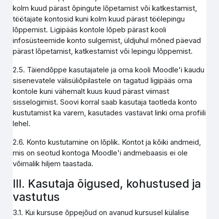
kolm kuud pärast õpingute lõpetamist või katkestamist,
töötajate kontosid kuni kolm kuud pärast töölepingu
lõppemist. Ligipääs kontole lõpeb pärast kooli
infosüsteemide konto sulgemist, üldjuhul mõned päevad
pärast lõpetamist, katkestamist või lepingu lõppemist.
2.5. Täiendõppe kasutajatele ja oma kooli Moodle'i kaudu
sisenevatele välisüliõpilastele on tagatud ligipääs oma
kontole kuni vähemalt kuus kuud pärast viimast
sisselogimist. Soovi korral saab kasutaja taotleda konto
kustutamist ka varem, kasutades vastavat linki oma profiili
lehel.
2.6. Konto kustutamine on lõplik. Kontot ja kõiki andmeid,
mis on seotud kontoga Moodle'i andmebaasis ei ole
võimalik hiljem taastada.
III. Kasutaja õigused, kohustused ja
vastutus
3.1. Kui kursuse õppejõud on avanud kursusel külalise