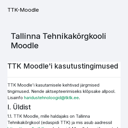
Jäta vahele peasisuni
TTK-Moodle
Tallinna Tehnikakõrgkooli
Moodle
TTK Moodle'i kasutustingimused
TTK Moodle'i kasutamisele kehtivad järgmised
tingimused. Nende aktsepteerimiseks klõpsake allpool.
Lisainfo
haridustehnoloogid@tktk.ee
.
I. Üldist
1.1. TTK Moodle, mille haldajaks on Tallinna
Tehnikakõrgkool (edaspidi TTK) ja mis asub aadressil