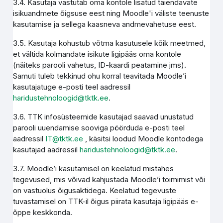
3.4. Kasutaja vastutab oma kontole lisatud täiendavate
isikuandmete õigsuse eest ning Moodle'i väliste teenuste
kasutamise ja sellega kaasneva andmevahetuse eest.
3.5. Kasutaja kohustub võtma kasutusele kõik meetmed,
et vältida kolmandate isikute ligipääs oma kontole
(näiteks parooli vahetus, ID-kaardi peatamine jms).
Samuti tuleb tekkinud ohu korral teavitada Moodle’i
kasutajatuge e-posti teel aadressil
haridustehnoloogid@tktk.ee
.
3.6. TTK infosüsteemide kasutajad saavad unustatud
parooli uuendamise sooviga pöörduda e-posti teel
aadressil
IT@tktk.ee
, käsitsi loodud Moodle kontodega
kasutajad aadressil
haridustehnoloogid@tktk.ee
.
3.7. Moodle’i kasutamisel on keelatud mistahes
tegevused, mis võivad kahjustada Moodle’i toimimist või
on vastuolus õigusaktidega. Keelatud tegevuste
tuvastamisel on TTK-il õigus piirata kasutaja ligipääs e-
õppe keskkonda.