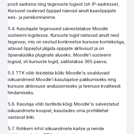
posti aadressi ning tegevuste logisid (sh IP-aadresse).
Kursusel osalevad õppijad näevad ainult kaasõppijate
ees- ja perekonnanime.
5.4. Kasutajate tegevused salvestatakse Moodle
süsteemi logidesse. Kursuste logid näitavad ainult neid
tegevusi, mis on seotud konkreetse kursuse kontekstiga,
aitavad õppejõul jälgida oppijate aktiivsust ja on
õpianalüütika pluginate aluseks. Moodle’i süsteemi
logisid, sh kursuste logid, säilitatakse 365 päeva.
5.5 TTK võib töödelda kõiki Moodle’is sisalduvaid
isikuandmeid Moodle’i kasutajatoe pakkumiseks ning
kursuse aktiivsuse analüüsimiseks ja teenuse kvaliteedi
hindamiseks.
5.6. Kasutaja võib taotleda kõigi Moodle'is salvestatud
isikuandmete koopiat, kasutades oma profiililehel
vastavat linki.
5.7. Rohkem infot isikuandmete kaitse ja nende