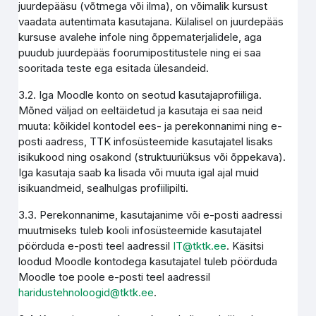
juurdepääsu (võtmega või ilma), on võimalik kursust
vaadata autentimata kasutajana. Külalisel on juurdepääs
kursuse avalehe infole ning õppematerjalidele, aga
puudub juurdepääs foorumipostitustele ning ei saa
sooritada teste ega esitada ülesandeid.
3.2. Iga Moodle konto on seotud kasutajaprofiiliga.
Mõned väljad on eeltäidetud ja kasutaja ei saa neid
muuta: kõikidel kontodel ees- ja perekonnanimi ning e-
posti aadress, TTK infosüsteemide kasutajatel lisaks
isikukood ning osakond (struktuuriüksus või õppekava).
Iga kasutaja saab ka lisada või muuta igal ajal muid
isikuandmeid, sealhulgas profiilipilti.
3.3. Perekonnanime, kasutajanime või e-posti aadressi
muutmiseks tuleb kooli infosüsteemide kasutajatel
pöörduda e-posti teel aadressil
IT@tktk.ee
. Käsitsi
loodud Moodle kontodega kasutajatel tuleb pöörduda
Moodle toe poole e-posti teel aadressil
haridustehnoloogid@tktk.ee
.