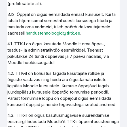
(profiili sätete all).
3.12. Õppijal on õigus eemaldada ennast kursuselt. Kui ta
tahab hiljem samal semestril uuesti kursusega liituda ja
taastada oma andmeid, tuleb pöörduda kasutajatoele
aadressil
haridustehnoloogid@tktk.ee
.
4.1. TTK-l on õigus kasutada Moodle’it oma õppe-,
teadus- ja administratiivtöö eesmärkidel. Teenust
pakutakse 24 tundi ööpäevas ja 7 päeva nädalas, v.a
Moodle hooldusaegadel.
4.2. TTK-il on kohustus tagada kasutajate rollide ja
õiguste vastavus ning hoida ära õigustamata isikute
ligipääs Moodle kursustele. Kursuse õppejõud tagab
juurdepääsu kursusele õppetöö toimumise perioodil.
Pärast toimumise lõppu on õppejõul õigus eemaldada
kursuselt õppijad ja nende tegevustega seotud andmed.
4.3. TTK-il on õigus kasutusmugavuse suurendamise
eesmärgil liidestada Moodle’it TTK-i õppeinfosüsteemiga