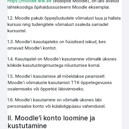
https://moodle.tktk.ee
(edaspidi Moodle), on üks avatud
lähtekoodiga õpihaldussüsteemi Moodle eksemplar.
1.2. Moodle pakub õppejõududele võimalust luua ja hallata
kursusi ning tudengitele võimalust osaleda samadel
kursustel.
1.3. Moodle’i kasutajateks on füüsilised isikud, kes
omavad Moodle’i kontot.
1.4. Kasutajatel on Moodle’i kasutamine võimalik üksnes
kõikide kasutustingimustega nõustumise korral.
1.5. Moodle’i kasutamise all mõeldakse peamiselt
Moodle’i võimaluste kasutamist TTK õppetegevuses
osalemiseks või õppetöö läbiviimiseks.
1.6. Moodle’i kasutamine on võimalik üksnes läbi
personaalse konto või külalisligipääsu vahendusel.
II. Moodle’i konto loomine ja
kustutamine