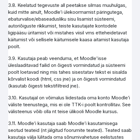
3.8. Keelatud tegevuste all peetakse silmas muuhulgas,
kuid mitte ainult, Moodle’i ülekoormamist päringutega,
ebaturvalise/ebaseadusliku sisu lisamist süsteemi,
autoriõiguste rikkumist, teiste kasutajate kontodele
ligipääsu üritamist või mistahes viisil vms etteheidetavat
käitumist või sellisele käitumisele kaasa aitamist kasutaja
poolt.
3.9. Kasutaja peab veenduma, et Moodle'isse
üleslaaditavad failid on õigesti vormindatud ja süsteemi
poolt loetavad ning mis tahes sisestatav tekst ei sisalda
kõrvalist koodi (html, css jne) ja on õigesti vormindatud
(kasutab õigesti tekstifiltreid jne).
3.10. Kasutajal on võimalus liidestada oma konto Moodle’i
väliste teenustega, mis ei ole TTK-i poolt kontrollitav. See
välisteenus võib olla nt teise ülikooli Moodle kursus.
3.11. Moodle’i kasutaja saab Moodle’i kasutamisega
seotud teateid (nt jälgitud foorumite teated). Teated saab
kasutaja välja lülitada oma sõnumivahetuse eelistustes