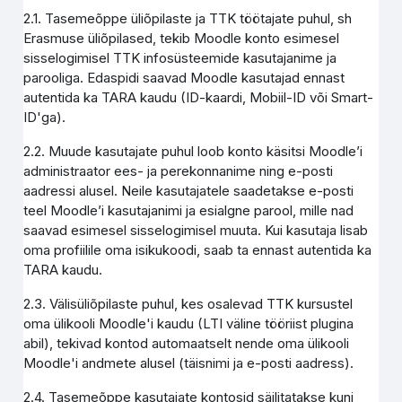
2.1. Tasemeõppe üliõpilaste ja TTK töötajate puhul, sh
Erasmuse üliõpilased, tekib Moodle konto esimesel
sisselogimisel TTK infosüsteemide kasutajanime ja
parooliga. Edaspidi saavad Moodle kasutajad ennast
autentida ka TARA kaudu (ID-kaardi, Mobiil-ID või Smart-
ID'ga).
2.2. Muude kasutajate puhul loob konto käsitsi Moodle’i
administraator ees- ja perekonnanime ning e-posti
aadressi alusel. Neile kasutajatele saadetakse e-posti
teel Moodle’i kasutajanimi ja esialgne parool, mille nad
saavad esimesel sisselogimisel muuta. Kui kasutaja lisab
oma profiilile oma isikukoodi, saab ta ennast autentida ka
TARA kaudu.
2.3. Välisüliõpilaste puhul, kes osalevad TTK kursustel
oma ülikooli Moodle'i kaudu (LTI väline tööriist plugina
abil), tekivad kontod automaatselt nende oma ülikooli
Moodle'i andmete alusel (täisnimi ja e-posti aadress).
2.4. Tasemeõppe kasutajate kontosid säilitatakse kuni