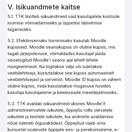
V. Isikuandmete kaitse
5.1. TTK töötleb isikuandmeid vaid kasutajatele kontode
loomise võimaldamiseks ja õppetöö läbiviimise
tagamiseks.
5.2. Efektiivsemaks toimimiseks kasutab Moodle
küpsiseid. Moodle seansiküpsis on oluline küpsis, mis
tagab järjepidevuse, võimaldades kasutajal jääda
sisselogitud Moodle'i seansi ajal lehelt lehele
navigeerimisel. Kui logitakse välja või suletakse
veebilehitseja, kustutatakse see küpsis automaatselt
veebilehitsejast ja serverist. Moodle ID küpsis on vähem
oluline küpsis, mida kasutatakse mugavuse huvides
kasutaja kasutajanime ja keeleseade meeldejätmiseks.
5.3. TTK avaldab isikuandmeid üksnes Moodle’it
administreerivatele isikutele, õppejõu rollis olevatele
isikutele ja teistele isikutele, kui andmete avaldamise
nõue tuleneb õigusaktidest. Õppejõud näeb oma
kursustel osalevate õppijate ees- ja perekonnanime, e-