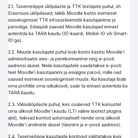
2.1. Tasemeõppe üliõpilaste ja TTK töötajate puhul, sh
Erasmuse üliõpilased, tekib Moodle konto esimesel
sisselogimisel TTK infosüsteemide kasutajanime ja
parooliga. Edaspidi saavad Moodle kasutajad ennast
autentida ka TARA kaudu (ID-kaardi, Mobiil-ID või Smart-
ID'ga).
2.2. Muude kasutajate puhul loob konto käsitsi Moodle’i
administraator ees- ja perekonnanime ning e-posti
aadressi alusel. Neile kasutajatele saadetakse e-posti
teel Moodle’i kasutajanimi ja esialgne parool, mille nad
saavad esimesel sisselogimisel muuta. Kui kasutaja lisab
oma profiilile oma isikukoodi, saab ta ennast autentida ka
TARA kaudu.
2.3. Välisüliõpilaste puhul, kes osalevad TTK kursustel
oma ülikooli Moodle'i kaudu (LTI väline tööriist plugina
abil), tekivad kontod automaatselt nende oma ülikooli
Moodle'i andmete alusel (täisnimi ja e-posti aadress).
2.4. Tasemeõppe kasutajate kontosid säilitatakse kuni