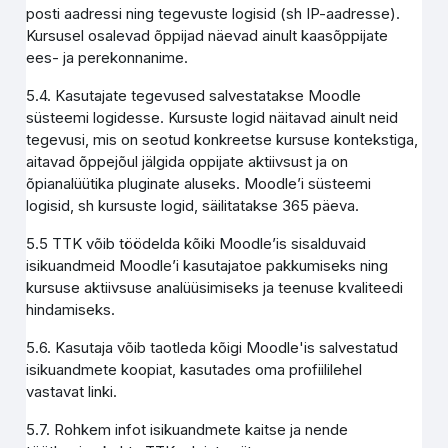
posti aadressi ning tegevuste logisid (sh IP-aadresse).
Kursusel osalevad õppijad näevad ainult kaasõppijate
ees- ja perekonnanime.
5.4. Kasutajate tegevused salvestatakse Moodle
süsteemi logidesse. Kursuste logid näitavad ainult neid
tegevusi, mis on seotud konkreetse kursuse kontekstiga,
aitavad õppejõul jälgida oppijate aktiivsust ja on
õpianalüütika pluginate aluseks. Moodle’i süsteemi
logisid, sh kursuste logid, säilitatakse 365 päeva.
5.5 TTK võib töödelda kõiki Moodle’is sisalduvaid
isikuandmeid Moodle’i kasutajatoe pakkumiseks ning
kursuse aktiivsuse analüüsimiseks ja teenuse kvaliteedi
hindamiseks.
5.6. Kasutaja võib taotleda kõigi Moodle'is salvestatud
isikuandmete koopiat, kasutades oma profiililehel
vastavat linki.
5.7. Rohkem infot isikuandmete kaitse ja nende