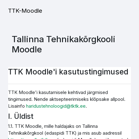
Jäta vahele peasisuni
TTK-Moodle
Tallinna Tehnikakõrgkooli
Moodle
TTK Moodle'i kasutustingimused
TTK Moodle'i kasutamisele kehtivad järgmised
tingimused. Nende aktsepteerimiseks klõpsake allpool.
Lisainfo
haridustehnoloogid@tktk.ee
.
I. Üldist
1.1. TTK Moodle, mille haldajaks on Tallinna
Tehnikakõrgkool (edaspidi TTK) ja mis asub aadressil