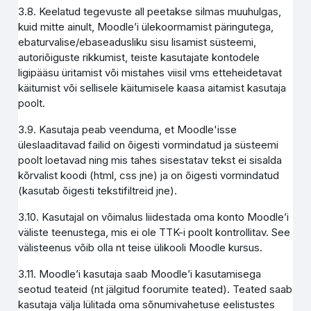
3.8. Keelatud tegevuste all peetakse silmas muuhulgas,
kuid mitte ainult, Moodle’i ülekoormamist päringutega,
ebaturvalise/ebaseadusliku sisu lisamist süsteemi,
autoriõiguste rikkumist, teiste kasutajate kontodele
ligipääsu üritamist või mistahes viisil vms etteheidetavat
käitumist või sellisele käitumisele kaasa aitamist kasutaja
poolt.
3.9. Kasutaja peab veenduma, et Moodle'isse
üleslaaditavad failid on õigesti vormindatud ja süsteemi
poolt loetavad ning mis tahes sisestatav tekst ei sisalda
kõrvalist koodi (html, css jne) ja on õigesti vormindatud
(kasutab õigesti tekstifiltreid jne).
3.10. Kasutajal on võimalus liidestada oma konto Moodle’i
väliste teenustega, mis ei ole TTK-i poolt kontrollitav. See
välisteenus võib olla nt teise ülikooli Moodle kursus.
3.11. Moodle’i kasutaja saab Moodle’i kasutamisega
seotud teateid (nt jälgitud foorumite teated). Teated saab
kasutaja välja lülitada oma sõnumivahetuse eelistustes