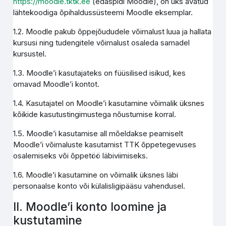
https://moodle.tktk.ee
(edaspidi Moodle), on üks avatud
lähtekoodiga õpihaldussüsteemi Moodle eksemplar.
1.2. Moodle pakub õppejõududele võimalust luua ja hallata
kursusi ning tudengitele võimalust osaleda samadel
kursustel.
1.3. Moodle’i kasutajateks on füüsilised isikud, kes
omavad Moodle’i kontot.
1.4. Kasutajatel on Moodle’i kasutamine võimalik üksnes
kõikide kasutustingimustega nõustumise korral.
1.5. Moodle’i kasutamise all mõeldakse peamiselt
Moodle’i võimaluste kasutamist TTK õppetegevuses
osalemiseks või õppetöö läbiviimiseks.
1.6. Moodle’i kasutamine on võimalik üksnes läbi
personaalse konto või külalisligipääsu vahendusel.
II. Moodle’i konto loomine ja
kustutamine