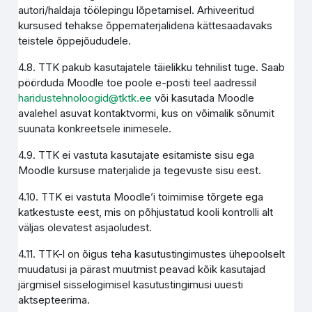
autori/haldaja töölepingu lõpetamisel. Arhiveeritud
kursused tehakse õppematerjalidena kättesaadavaks
teistele õppejõududele.
4.8. TTK pakub kasutajatele täielikku tehnilist tuge. Saab
pöörduda Moodle toe poole e-posti teel aadressil
haridustehnoloogid@tktk.ee
või kasutada Moodle
avalehel asuvat kontaktvormi, kus on võimalik sõnumit
suunata konkreetsele inimesele.
4.9. TTK ei vastuta kasutajate esitamiste sisu ega
Moodle kursuse materjalide ja tegevuste sisu eest.
4.10. TTK ei vastuta Moodle’i toimimise tõrgete ega
katkestuste eest, mis on põhjustatud kooli kontrolli alt
väljas olevatest asjaoludest.
4.11. TTK-l on õigus teha kasutustingimustes ühepoolselt
muudatusi ja pärast muutmist peavad kõik kasutajad
järgmisel sisselogimisel kasutustingimusi uuesti
aktsepteerima.