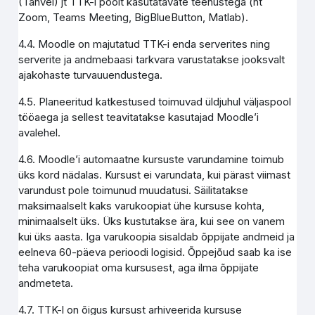
(Tahvel) jt TTK-i poolt kasutatavate teenustega (nt
Zoom, Teams Meeting, BigBlueButton, Matlab).
4.4. Moodle on majutatud TTK-i enda serverites ning
serverite ja andmebaasi tarkvara varustatakse jooksvalt
ajakohaste turvauuendustega.
4.5. Planeeritud katkestused toimuvad üldjuhul väljaspool
tööaega ja sellest teavitatakse kasutajad Moodle’i
avalehel.
4.6. Moodle’i automaatne kursuste varundamine toimub
üks kord nädalas. Kursust ei varundata, kui pärast viimast
varundust pole toimunud muudatusi. Säilitatakse
maksimaalselt kaks varukoopiat ühe kursuse kohta,
minimaalselt üks. Üks kustutakse ära, kui see on vanem
kui üks aasta. Iga varukoopia sisaldab õppijate andmeid ja
eelneva 60-päeva perioodi logisid. Õppejõud saab ka ise
teha varukoopiat oma kursusest, aga ilma õppijate
andmeteta.
4.7. TTK-l on õigus kursust arhiveerida kursuse