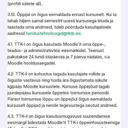
(profiili sätete all).
3.12. Õppijal on õigus eemaldada ennast kursuselt. Kui ta
tahab hiljem samal semestril uuesti kursusega liituda ja
taastada oma andmeid, tuleb pöörduda kasutajatoele
aadressil
haridustehnoloogid@tktk.ee
.
4.1. TTK-l on õigus kasutada Moodle’it oma õppe-,
teadus- ja administratiivtöö eesmärkidel. Teenust
pakutakse 24 tundi ööpäevas ja 7 päeva nädalas, v.a
Moodle hooldusaegadel.
4.2. TTK-il on kohustus tagada kasutajate rollide ja
õiguste vastavus ning hoida ära õigustamata isikute
ligipääs Moodle kursustele. Kursuse õppejõud tagab
juurdepääsu kursusele õppetöö toimumise perioodil.
Pärast toimumise lõppu on õppejõul õigus eemaldada
kursuselt õppijad ja nende tegevustega seotud andmed.
4.3. TTK-il on õigus kasutusmugavuse suurendamise
eesmärgil liidestada Moodle’it TTK-i õppeinfosüsteemiga