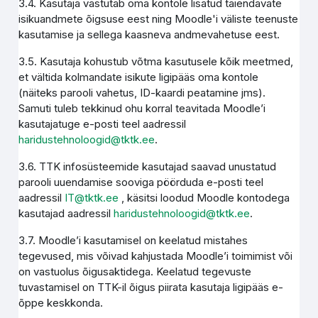
3.4. Kasutaja vastutab oma kontole lisatud täiendavate
isikuandmete õigsuse eest ning Moodle'i väliste teenuste
kasutamise ja sellega kaasneva andmevahetuse eest.
3.5. Kasutaja kohustub võtma kasutusele kõik meetmed,
et vältida kolmandate isikute ligipääs oma kontole
(näiteks parooli vahetus, ID-kaardi peatamine jms).
Samuti tuleb tekkinud ohu korral teavitada Moodle’i
kasutajatuge e-posti teel aadressil
haridustehnoloogid@tktk.ee
.
3.6. TTK infosüsteemide kasutajad saavad unustatud
parooli uuendamise sooviga pöörduda e-posti teel
aadressil
IT@tktk.ee
, käsitsi loodud Moodle kontodega
kasutajad aadressil
haridustehnoloogid@tktk.ee
.
3.7. Moodle’i kasutamisel on keelatud mistahes
tegevused, mis võivad kahjustada Moodle’i toimimist või
on vastuolus õigusaktidega. Keelatud tegevuste
tuvastamisel on TTK-il õigus piirata kasutaja ligipääs e-
õppe keskkonda.