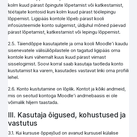
kolm kuud pärast õpingute lõpetamist või katkestamist,
töötajate kontosid kuni kolm kuud pärast töölepingu
lõppemist. Ligipääs kontole lõpeb pärast kooli
infosüsteemide konto sulgemist, üldjuhul mõned päevad
pärast lõpetamist, katkestamist või lepingu lõppemist.
2.5. Täiendõppe kasutajatele ja oma kooli Moodle'i kaudu
sisenevatele välisüliõpilastele on tagatud ligipääs oma
kontole kuni vähemalt kuus kuud pärast viimast
sisselogimist. Soovi korral saab kasutaja taotleda konto
kustutamist ka varem, kasutades vastavat linki oma profiili
lehel.
2.6. Konto kustutamine on lõplik. Kontot ja kõiki andmeid,
mis on seotud kontoga Moodle'i andmebaasis ei ole
võimalik hiljem taastada.
III. Kasutaja õigused, kohustused ja
vastutus
3.1. Kui kursuse õppejõud on avanud kursusel külalise