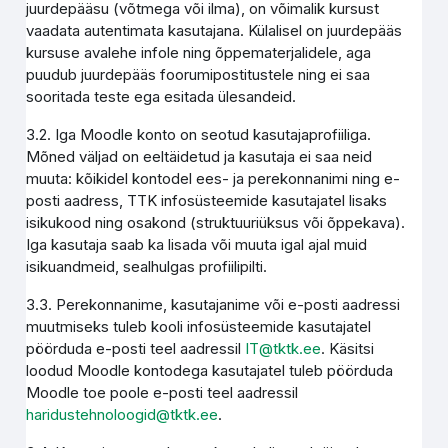
juurdepääsu (võtmega või ilma), on võimalik kursust
vaadata autentimata kasutajana. Külalisel on juurdepääs
kursuse avalehe infole ning õppematerjalidele, aga
puudub juurdepääs foorumipostitustele ning ei saa
sooritada teste ega esitada ülesandeid.
3.2. Iga Moodle konto on seotud kasutajaprofiiliga.
Mõned väljad on eeltäidetud ja kasutaja ei saa neid
muuta: kõikidel kontodel ees- ja perekonnanimi ning e-
posti aadress, TTK infosüsteemide kasutajatel lisaks
isikukood ning osakond (struktuuriüksus või õppekava).
Iga kasutaja saab ka lisada või muuta igal ajal muid
isikuandmeid, sealhulgas profiilipilti.
3.3. Perekonnanime, kasutajanime või e-posti aadressi
muutmiseks tuleb kooli infosüsteemide kasutajatel
pöörduda e-posti teel aadressil
IT@tktk.ee
. Käsitsi
loodud Moodle kontodega kasutajatel tuleb pöörduda
Moodle toe poole e-posti teel aadressil
haridustehnoloogid@tktk.ee
.