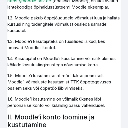
https://moodle.tktk.ee
(edaspidi Moodle), on üks avatud
lähtekoodiga õpihaldussüsteemi Moodle eksemplar.
1.2. Moodle pakub õppejõududele võimalust luua ja hallata
kursusi ning tudengitele võimalust osaleda samadel
kursustel.
1.3. Moodle’i kasutajateks on füüsilised isikud, kes
omavad Moodle’i kontot.
1.4. Kasutajatel on Moodle’i kasutamine võimalik üksnes
kõikide kasutustingimustega nõustumise korral.
1.5. Moodle’i kasutamise all mõeldakse peamiselt
Moodle’i võimaluste kasutamist TTK õppetegevuses
osalemiseks või õppetöö läbiviimiseks.
1.6. Moodle’i kasutamine on võimalik üksnes läbi
personaalse konto või külalisligipääsu vahendusel.
II. Moodle’i konto loomine ja
kustutamine