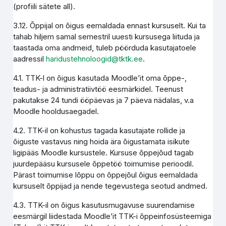
(profiili sätete all).
3.12. Õppijal on õigus eemaldada ennast kursuselt. Kui ta
tahab hiljem samal semestril uuesti kursusega liituda ja
taastada oma andmeid, tuleb pöörduda kasutajatoele
aadressil
haridustehnoloogid@tktk.ee
.
4.1. TTK-l on õigus kasutada Moodle’it oma õppe-,
teadus- ja administratiivtöö eesmärkidel. Teenust
pakutakse 24 tundi ööpäevas ja 7 päeva nädalas, v.a
Moodle hooldusaegadel.
4.2. TTK-il on kohustus tagada kasutajate rollide ja
õiguste vastavus ning hoida ära õigustamata isikute
ligipääs Moodle kursustele. Kursuse õppejõud tagab
juurdepääsu kursusele õppetöö toimumise perioodil.
Pärast toimumise lõppu on õppejõul õigus eemaldada
kursuselt õppijad ja nende tegevustega seotud andmed.
4.3. TTK-il on õigus kasutusmugavuse suurendamise
eesmärgil liidestada Moodle’it TTK-i õppeinfosüsteemiga