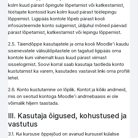
kolm kuud pärast õpingute lõpetamist või katkestamist,
töötajate kontosid kuni kolm kuud pärast töölepingu
lõppemist. Ligipääs kontole lõpeb pärast kooli
infosüsteemide konto sulgemist, üldjuhul mõned päevad
pärast lõpetamist, katkestamist või lepingu lõppemist.
2.5. Täiendõppe kasutajatele ja oma kooli Moodle'i kaudu
sisenevatele välisüliõpilastele on tagatud ligipääs oma
kontole kuni vähemalt kuus kuud pärast viimast
sisselogimist. Soovi korral saab kasutaja taotleda konto
kustutamist ka varem, kasutades vastavat linki oma profiili
lehel.
2.6. Konto kustutamine on lõplik. Kontot ja kõiki andmeid,
mis on seotud kontoga Moodle'i andmebaasis ei ole
võimalik hiljem taastada.
III. Kasutaja õigused, kohustused ja
vastutus
3.1. Kui kursuse õppejõud on avanud kursusel külalise