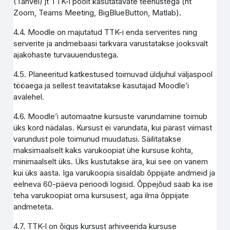
(Tahvel) jt TTK-i poolt kasutatavate teenustega (nt
Zoom, Teams Meeting, BigBlueButton, Matlab).
4.4. Moodle on majutatud TTK-i enda serverites ning
serverite ja andmebaasi tarkvara varustatakse jooksvalt
ajakohaste turvauuendustega.
4.5. Planeeritud katkestused toimuvad üldjuhul väljaspool
tööaega ja sellest teavitatakse kasutajad Moodle’i
avalehel.
4.6. Moodle’i automaatne kursuste varundamine toimub
üks kord nädalas. Kursust ei varundata, kui pärast viimast
varundust pole toimunud muudatusi. Säilitatakse
maksimaalselt kaks varukoopiat ühe kursuse kohta,
minimaalselt üks. Üks kustutakse ära, kui see on vanem
kui üks aasta. Iga varukoopia sisaldab õppijate andmeid ja
eelneva 60-päeva perioodi logisid. Õppejõud saab ka ise
teha varukoopiat oma kursusest, aga ilma õppijate
andmeteta.
4.7. TTK-l on õigus kursust arhiveerida kursuse