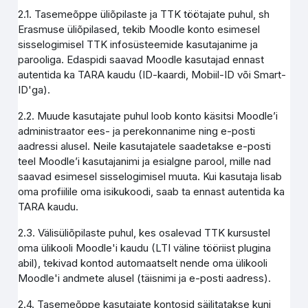
2.1. Tasemeõppe üliõpilaste ja TTK töötajate puhul, sh
Erasmuse üliõpilased, tekib Moodle konto esimesel
sisselogimisel TTK infosüsteemide kasutajanime ja
parooliga. Edaspidi saavad Moodle kasutajad ennast
autentida ka TARA kaudu (ID-kaardi, Mobiil-ID või Smart-
ID'ga).
2.2. Muude kasutajate puhul loob konto käsitsi Moodle’i
administraator ees- ja perekonnanime ning e-posti
aadressi alusel. Neile kasutajatele saadetakse e-posti
teel Moodle’i kasutajanimi ja esialgne parool, mille nad
saavad esimesel sisselogimisel muuta. Kui kasutaja lisab
oma profiilile oma isikukoodi, saab ta ennast autentida ka
TARA kaudu.
2.3. Välisüliõpilaste puhul, kes osalevad TTK kursustel
oma ülikooli Moodle'i kaudu (LTI väline tööriist plugina
abil), tekivad kontod automaatselt nende oma ülikooli
Moodle'i andmete alusel (täisnimi ja e-posti aadress).
2.4. Tasemeõppe kasutajate kontosid säilitatakse kuni