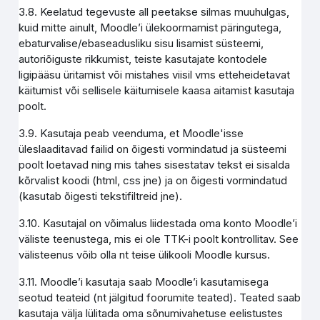
3.8. Keelatud tegevuste all peetakse silmas muuhulgas,
kuid mitte ainult, Moodle’i ülekoormamist päringutega,
ebaturvalise/ebaseadusliku sisu lisamist süsteemi,
autoriõiguste rikkumist, teiste kasutajate kontodele
ligipääsu üritamist või mistahes viisil vms etteheidetavat
käitumist või sellisele käitumisele kaasa aitamist kasutaja
poolt.
3.9. Kasutaja peab veenduma, et Moodle'isse
üleslaaditavad failid on õigesti vormindatud ja süsteemi
poolt loetavad ning mis tahes sisestatav tekst ei sisalda
kõrvalist koodi (html, css jne) ja on õigesti vormindatud
(kasutab õigesti tekstifiltreid jne).
3.10. Kasutajal on võimalus liidestada oma konto Moodle’i
väliste teenustega, mis ei ole TTK-i poolt kontrollitav. See
välisteenus võib olla nt teise ülikooli Moodle kursus.
3.11. Moodle’i kasutaja saab Moodle’i kasutamisega
seotud teateid (nt jälgitud foorumite teated). Teated saab
kasutaja välja lülitada oma sõnumivahetuse eelistustes