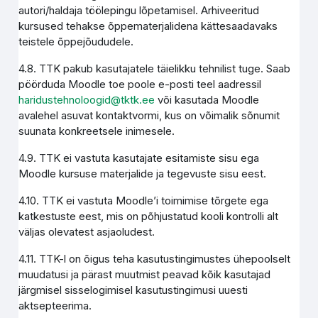
autori/haldaja töölepingu lõpetamisel. Arhiveeritud
kursused tehakse õppematerjalidena kättesaadavaks
teistele õppejõududele.
4.8. TTK pakub kasutajatele täielikku tehnilist tuge. Saab
pöörduda Moodle toe poole e-posti teel aadressil
haridustehnoloogid@tktk.ee
või kasutada Moodle
avalehel asuvat kontaktvormi, kus on võimalik sõnumit
suunata konkreetsele inimesele.
4.9. TTK ei vastuta kasutajate esitamiste sisu ega
Moodle kursuse materjalide ja tegevuste sisu eest.
4.10. TTK ei vastuta Moodle’i toimimise tõrgete ega
katkestuste eest, mis on põhjustatud kooli kontrolli alt
väljas olevatest asjaoludest.
4.11. TTK-l on õigus teha kasutustingimustes ühepoolselt
muudatusi ja pärast muutmist peavad kõik kasutajad
järgmisel sisselogimisel kasutustingimusi uuesti
aktsepteerima.