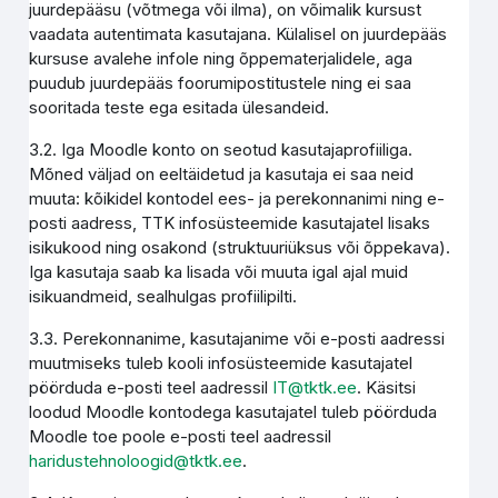
juurdepääsu (võtmega või ilma), on võimalik kursust
vaadata autentimata kasutajana. Külalisel on juurdepääs
kursuse avalehe infole ning õppematerjalidele, aga
puudub juurdepääs foorumipostitustele ning ei saa
sooritada teste ega esitada ülesandeid.
3.2. Iga Moodle konto on seotud kasutajaprofiiliga.
Mõned väljad on eeltäidetud ja kasutaja ei saa neid
muuta: kõikidel kontodel ees- ja perekonnanimi ning e-
posti aadress, TTK infosüsteemide kasutajatel lisaks
isikukood ning osakond (struktuuriüksus või õppekava).
Iga kasutaja saab ka lisada või muuta igal ajal muid
isikuandmeid, sealhulgas profiilipilti.
3.3. Perekonnanime, kasutajanime või e-posti aadressi
muutmiseks tuleb kooli infosüsteemide kasutajatel
pöörduda e-posti teel aadressil
IT@tktk.ee
. Käsitsi
loodud Moodle kontodega kasutajatel tuleb pöörduda
Moodle toe poole e-posti teel aadressil
haridustehnoloogid@tktk.ee
.