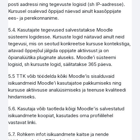
posti aadressi ning tegevuste logisid (sh IP-aadresse).
Kursusel osalevad õppijad näevad ainult kaasõppijate
ees- ja perekonnanime.
5.4. Kasutajate tegevused salvestatakse Moodle
süsteemi logidesse. Kursuste logid näitavad ainult neid
tegevusi, mis on seotud konkreetse kursuse kontekstiga,
aitavad õppejõul jälgida oppijate aktiivsust ja on
õpianalüütika pluginate aluseks. Moodle’i süsteemi
logisid, sh kursuste logid, säilitatakse 365 päeva.
5.5 TTK võib töödelda kõiki Moodle’is sisalduvaid
isikuandmeid Moodle’i kasutajatoe pakkumiseks ning
kursuse aktiivsuse analüüsimiseks ja teenuse kvaliteedi
hindamiseks.
5.6. Kasutaja võib taotleda kõigi Moodle'is salvestatud
isikuandmete koopiat, kasutades oma profiililehel
vastavat linki.
5.7. Rohkem infot isikuandmete kaitse ja nende