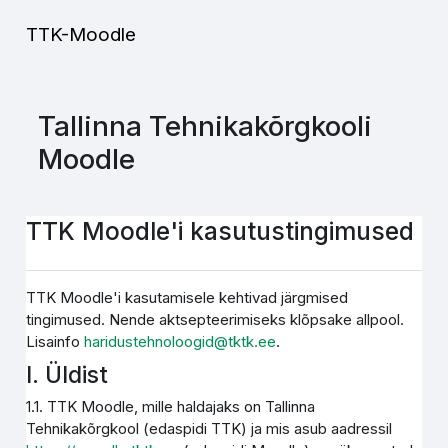
Jäta vahele peasisuni
TTK-Moodle
Tallinna Tehnikakõrgkooli
Moodle
TTK Moodle'i kasutustingimused
TTK Moodle'i kasutamisele kehtivad järgmised
tingimused. Nende aktsepteerimiseks klõpsake allpool.
Lisainfo
haridustehnoloogid@tktk.ee
.
I. Üldist
1.1. TTK Moodle, mille haldajaks on Tallinna
Tehnikakõrgkool (edaspidi TTK) ja mis asub aadressil