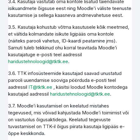
3.4. Kasutaja vastutab oma kontole lisatud täiendavate
isikuandmete õigsuse eest ning Moodle'i väliste teenuste
kasutamise ja sellega kaasneva andmevahetuse eest.
3.5. Kasutaja kohustub võtma kasutusele kõik meetmed,
et vältida kolmandate isikute ligipääs oma kontole
(näiteks parooli vahetus, ID-kaardi peatamine jms).
Samuti tuleb tekkinud ohu korral teavitada Moodle’i
kasutajatuge e-posti teel aadressil
haridustehnoloogid@tktk.ee
.
3.6. TTK infosüsteemide kasutajad saavad unustatud
parooli uuendamise sooviga pöörduda e-posti teel
aadressil
IT@tktk.ee
, käsitsi loodud Moodle kontodega
kasutajad aadressil
haridustehnoloogid@tktk.ee
.
3.7. Moodle’i kasutamisel on keelatud mistahes
tegevused, mis võivad kahjustada Moodle’i toimimist või
on vastuolus õigusaktidega. Keelatud tegevuste
tuvastamisel on TTK-il õigus piirata kasutaja ligipääs e-
õppe keskkonda.