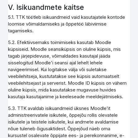
V. Isikuandmete kaitse
5.1. TTK töötleb isikuandmeid vaid kasutajatele kontode
loomise võimaldamiseks ja õppetöö läbiviimise
tagamiseks.
5.2. Efektiivsemaks toimimiseks kasutab Moodle
küpsiseid. Moodle seansiküpsis on oluline küpsis, mis
tagab järjepidevuse, võimaldades kasutajal jääda
sisselogitud Moodle'i seansi ajal lehelt lehele
navigeerimisel. Kui logitakse välja või suletakse
veebilehitseja, kustutatakse see küpsis automaatselt
veebilehitsejast ja serverist. Moodle ID küpsis on vähem
oluline küpsis, mida kasutatakse mugavuse huvides
kasutaja kasutajanime ja keeleseade meeldejätmiseks.
5.3. TTK avaldab isikuandmeid üksnes Moodle’it
administreerivatele isikutele, õppejõu rollis olevatele
isikutele ja teistele isikutele, kui andmete avaldamise
nõue tuleneb õigusaktidest. Õppejõud näeb oma
kursustel osalevate õppijate ees- ja perekonnanime, e-