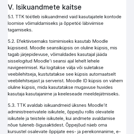
V. Isikuandmete kaitse
5.1. TTK töötleb isikuandmeid vaid kasutajatele kontode
loomise võimaldamiseks ja õppetöö läbiviimise
tagamiseks.
5.2. Efektiivsemaks toimimiseks kasutab Moodle
küpsiseid. Moodle seansiküpsis on oluline küpsis, mis
tagab järjepidevuse, võimaldades kasutajal jääda
sisselogitud Moodle'i seansi ajal lehelt lehele
navigeerimisel. Kui logitakse välja või suletakse
veebilehitseja, kustutatakse see küpsis automaatselt
veebilehitsejast ja serverist. Moodle ID küpsis on vähem
oluline küpsis, mida kasutatakse mugavuse huvides
kasutaja kasutajanime ja keeleseade meeldejätmiseks.
5.3. TTK avaldab isikuandmeid üksnes Moodle’it
administreerivatele isikutele, õppejõu rollis olevatele
isikutele ja teistele isikutele, kui andmete avaldamise
nõue tuleneb õigusaktidest. Õppejõud näeb oma
kursustel osalevate õppijate ees- ja perekonnanime, e-