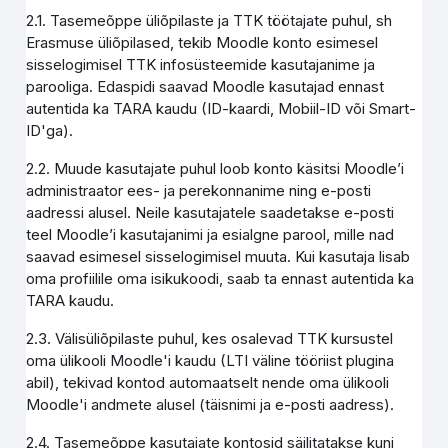
2.1. Tasemeõppe üliõpilaste ja TTK töötajate puhul, sh
Erasmuse üliõpilased, tekib Moodle konto esimesel
sisselogimisel TTK infosüsteemide kasutajanime ja
parooliga. Edaspidi saavad Moodle kasutajad ennast
autentida ka TARA kaudu (ID-kaardi, Mobiil-ID või Smart-
ID'ga).
2.2. Muude kasutajate puhul loob konto käsitsi Moodle’i
administraator ees- ja perekonnanime ning e-posti
aadressi alusel. Neile kasutajatele saadetakse e-posti
teel Moodle’i kasutajanimi ja esialgne parool, mille nad
saavad esimesel sisselogimisel muuta. Kui kasutaja lisab
oma profiilile oma isikukoodi, saab ta ennast autentida ka
TARA kaudu.
2.3. Välisüliõpilaste puhul, kes osalevad TTK kursustel
oma ülikooli Moodle'i kaudu (LTI väline tööriist plugina
abil), tekivad kontod automaatselt nende oma ülikooli
Moodle'i andmete alusel (täisnimi ja e-posti aadress).
2.4. Tasemeõppe kasutajate kontosid säilitatakse kuni