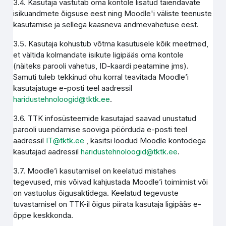
3.4. Kasutaja vastutab oma kontole lisatud täiendavate
isikuandmete õigsuse eest ning Moodle'i väliste teenuste
kasutamise ja sellega kaasneva andmevahetuse eest.
3.5. Kasutaja kohustub võtma kasutusele kõik meetmed,
et vältida kolmandate isikute ligipääs oma kontole
(näiteks parooli vahetus, ID-kaardi peatamine jms).
Samuti tuleb tekkinud ohu korral teavitada Moodle’i
kasutajatuge e-posti teel aadressil
haridustehnoloogid@tktk.ee
.
3.6. TTK infosüsteemide kasutajad saavad unustatud
parooli uuendamise sooviga pöörduda e-posti teel
aadressil
IT@tktk.ee
, käsitsi loodud Moodle kontodega
kasutajad aadressil
haridustehnoloogid@tktk.ee
.
3.7. Moodle’i kasutamisel on keelatud mistahes
tegevused, mis võivad kahjustada Moodle’i toimimist või
on vastuolus õigusaktidega. Keelatud tegevuste
tuvastamisel on TTK-il õigus piirata kasutaja ligipääs e-
õppe keskkonda.