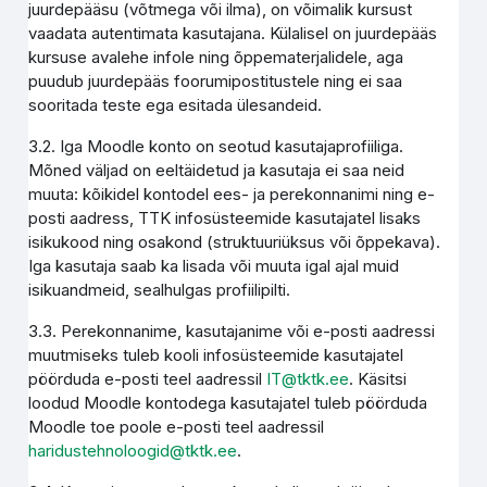
juurdepääsu (võtmega või ilma), on võimalik kursust
vaadata autentimata kasutajana. Külalisel on juurdepääs
kursuse avalehe infole ning õppematerjalidele, aga
puudub juurdepääs foorumipostitustele ning ei saa
sooritada teste ega esitada ülesandeid.
3.2. Iga Moodle konto on seotud kasutajaprofiiliga.
Mõned väljad on eeltäidetud ja kasutaja ei saa neid
muuta: kõikidel kontodel ees- ja perekonnanimi ning e-
posti aadress, TTK infosüsteemide kasutajatel lisaks
isikukood ning osakond (struktuuriüksus või õppekava).
Iga kasutaja saab ka lisada või muuta igal ajal muid
isikuandmeid, sealhulgas profiilipilti.
3.3. Perekonnanime, kasutajanime või e-posti aadressi
muutmiseks tuleb kooli infosüsteemide kasutajatel
pöörduda e-posti teel aadressil
IT@tktk.ee
. Käsitsi
loodud Moodle kontodega kasutajatel tuleb pöörduda
Moodle toe poole e-posti teel aadressil
haridustehnoloogid@tktk.ee
.