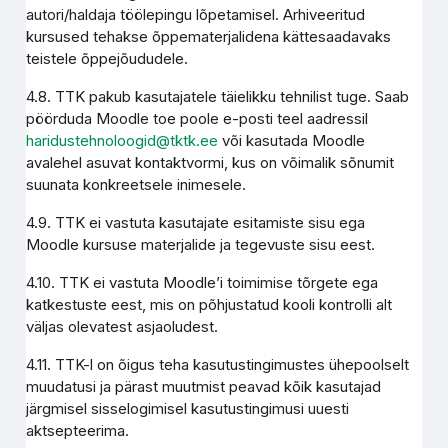
autori/haldaja töölepingu lõpetamisel. Arhiveeritud
kursused tehakse õppematerjalidena kättesaadavaks
teistele õppejõududele.
4.8. TTK pakub kasutajatele täielikku tehnilist tuge. Saab
pöörduda Moodle toe poole e-posti teel aadressil
haridustehnoloogid@tktk.ee
või kasutada Moodle
avalehel asuvat kontaktvormi, kus on võimalik sõnumit
suunata konkreetsele inimesele.
4.9. TTK ei vastuta kasutajate esitamiste sisu ega
Moodle kursuse materjalide ja tegevuste sisu eest.
4.10. TTK ei vastuta Moodle’i toimimise tõrgete ega
katkestuste eest, mis on põhjustatud kooli kontrolli alt
väljas olevatest asjaoludest.
4.11. TTK-l on õigus teha kasutustingimustes ühepoolselt
muudatusi ja pärast muutmist peavad kõik kasutajad
järgmisel sisselogimisel kasutustingimusi uuesti
aktsepteerima.