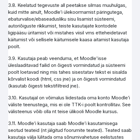
3.8. Keelatud tegevuste all peetakse silmas muuhulgas,
kuid mitte ainult, Moodle’i ülekoormamist päringutega,
ebaturvalise/ebaseadusliku sisu lisamist süsteemi,
autoriõiguste rikkumist, teiste kasutajate kontodele
ligipääsu üritamist või mistahes viisil vms etteheidetavat
käitumist või sellisele käitumisele kaasa aitamist kasutaja
poolt.
3.9. Kasutaja peab veenduma, et Moodle'isse
üleslaaditavad failid on õigesti vormindatud ja süsteemi
poolt loetavad ning mis tahes sisestatav tekst ei sisalda
kõrvalist koodi (html, css jne) ja on õigesti vormindatud
(kasutab õigesti tekstifiltreid jne).
3.10. Kasutajal on võimalus liidestada oma konto Moodle’i
väliste teenustega, mis ei ole TTK-i poolt kontrollitav. See
välisteenus võib olla nt teise ülikooli Moodle kursus.
3.11. Moodle’i kasutaja saab Moodle’i kasutamisega
seotud teateid (nt jälgitud foorumite teated). Teated saab
kasutaja välja lülitada oma sõnumivahetuse eelistustes