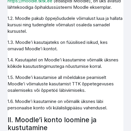
https://moodle.tktk.ee
(edaspidi Moodle), on üks avatud
lähtekoodiga õpihaldussüsteemi Moodle eksemplar.
1.2. Moodle pakub õppejõududele võimalust luua ja hallata
kursusi ning tudengitele võimalust osaleda samadel
kursustel.
1.3. Moodle’i kasutajateks on füüsilised isikud, kes
omavad Moodle’i kontot.
1.4. Kasutajatel on Moodle’i kasutamine võimalik üksnes
kõikide kasutustingimustega nõustumise korral.
1.5. Moodle’i kasutamise all mõeldakse peamiselt
Moodle’i võimaluste kasutamist TTK õppetegevuses
osalemiseks või õppetöö läbiviimiseks.
1.6. Moodle’i kasutamine on võimalik üksnes läbi
personaalse konto või külalisligipääsu vahendusel.
II. Moodle’i konto loomine ja
kustutamine