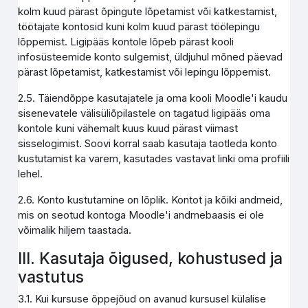
kolm kuud pärast õpingute lõpetamist või katkestamist,
töötajate kontosid kuni kolm kuud pärast töölepingu
lõppemist. Ligipääs kontole lõpeb pärast kooli
infosüsteemide konto sulgemist, üldjuhul mõned päevad
pärast lõpetamist, katkestamist või lepingu lõppemist.
2.5. Täiendõppe kasutajatele ja oma kooli Moodle'i kaudu
sisenevatele välisüliõpilastele on tagatud ligipääs oma
kontole kuni vähemalt kuus kuud pärast viimast
sisselogimist. Soovi korral saab kasutaja taotleda konto
kustutamist ka varem, kasutades vastavat linki oma profiili
lehel.
2.6. Konto kustutamine on lõplik. Kontot ja kõiki andmeid,
mis on seotud kontoga Moodle'i andmebaasis ei ole
võimalik hiljem taastada.
III. Kasutaja õigused, kohustused ja
vastutus
3.1. Kui kursuse õppejõud on avanud kursusel külalise