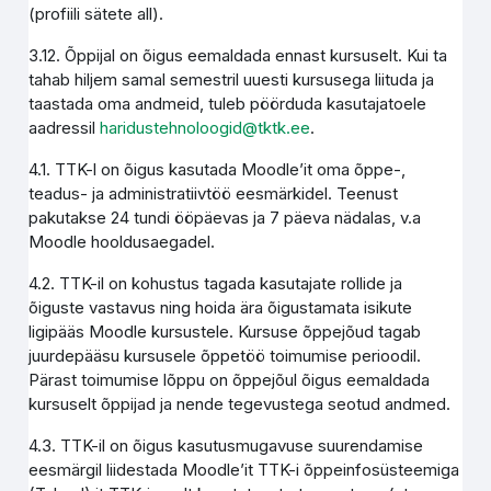
(profiili sätete all).
3.12. Õppijal on õigus eemaldada ennast kursuselt. Kui ta
tahab hiljem samal semestril uuesti kursusega liituda ja
taastada oma andmeid, tuleb pöörduda kasutajatoele
aadressil
haridustehnoloogid@tktk.ee
.
4.1. TTK-l on õigus kasutada Moodle’it oma õppe-,
teadus- ja administratiivtöö eesmärkidel. Teenust
pakutakse 24 tundi ööpäevas ja 7 päeva nädalas, v.a
Moodle hooldusaegadel.
4.2. TTK-il on kohustus tagada kasutajate rollide ja
õiguste vastavus ning hoida ära õigustamata isikute
ligipääs Moodle kursustele. Kursuse õppejõud tagab
juurdepääsu kursusele õppetöö toimumise perioodil.
Pärast toimumise lõppu on õppejõul õigus eemaldada
kursuselt õppijad ja nende tegevustega seotud andmed.
4.3. TTK-il on õigus kasutusmugavuse suurendamise
eesmärgil liidestada Moodle’it TTK-i õppeinfosüsteemiga