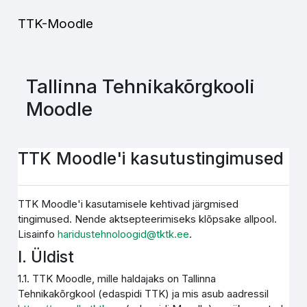
Jäta vahele peasisuni
TTK-Moodle
Tallinna Tehnikakõrgkooli
Moodle
TTK Moodle'i kasutustingimused
TTK Moodle'i kasutamisele kehtivad järgmised
tingimused. Nende aktsepteerimiseks klõpsake allpool.
Lisainfo
haridustehnoloogid@tktk.ee
.
I. Üldist
1.1. TTK Moodle, mille haldajaks on Tallinna
Tehnikakõrgkool (edaspidi TTK) ja mis asub aadressil