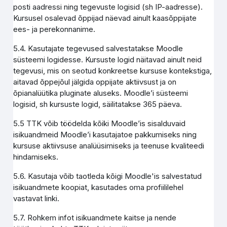
posti aadressi ning tegevuste logisid (sh IP-aadresse).
Kursusel osalevad õppijad näevad ainult kaasõppijate
ees- ja perekonnanime.
5.4. Kasutajate tegevused salvestatakse Moodle
süsteemi logidesse. Kursuste logid näitavad ainult neid
tegevusi, mis on seotud konkreetse kursuse kontekstiga,
aitavad õppejõul jälgida oppijate aktiivsust ja on
õpianalüütika pluginate aluseks. Moodle’i süsteemi
logisid, sh kursuste logid, säilitatakse 365 päeva.
5.5 TTK võib töödelda kõiki Moodle’is sisalduvaid
isikuandmeid Moodle’i kasutajatoe pakkumiseks ning
kursuse aktiivsuse analüüsimiseks ja teenuse kvaliteedi
hindamiseks.
5.6. Kasutaja võib taotleda kõigi Moodle'is salvestatud
isikuandmete koopiat, kasutades oma profiililehel
vastavat linki.
5.7. Rohkem infot isikuandmete kaitse ja nende