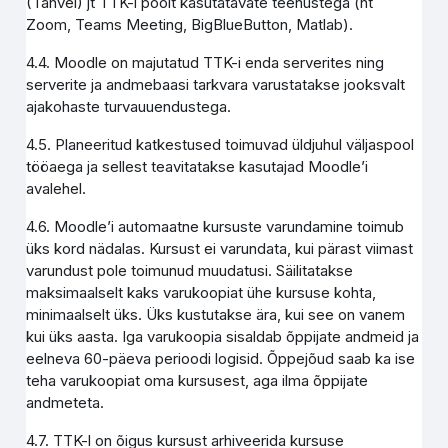
(Tahvel) jt TTK-i poolt kasutatavate teenustega (nt
Zoom, Teams Meeting, BigBlueButton, Matlab).
4.4. Moodle on majutatud TTK-i enda serverites ning
serverite ja andmebaasi tarkvara varustatakse jooksvalt
ajakohaste turvauuendustega.
4.5. Planeeritud katkestused toimuvad üldjuhul väljaspool
tööaega ja sellest teavitatakse kasutajad Moodle’i
avalehel.
4.6. Moodle’i automaatne kursuste varundamine toimub
üks kord nädalas. Kursust ei varundata, kui pärast viimast
varundust pole toimunud muudatusi. Säilitatakse
maksimaalselt kaks varukoopiat ühe kursuse kohta,
minimaalselt üks. Üks kustutakse ära, kui see on vanem
kui üks aasta. Iga varukoopia sisaldab õppijate andmeid ja
eelneva 60-päeva perioodi logisid. Õppejõud saab ka ise
teha varukoopiat oma kursusest, aga ilma õppijate
andmeteta.
4.7. TTK-l on õigus kursust arhiveerida kursuse