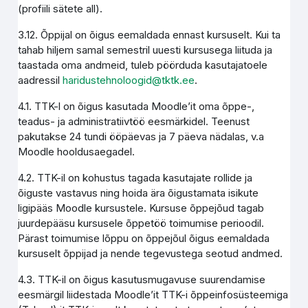
(profiili sätete all).
3.12. Õppijal on õigus eemaldada ennast kursuselt. Kui ta
tahab hiljem samal semestril uuesti kursusega liituda ja
taastada oma andmeid, tuleb pöörduda kasutajatoele
aadressil
haridustehnoloogid@tktk.ee
.
4.1. TTK-l on õigus kasutada Moodle’it oma õppe-,
teadus- ja administratiivtöö eesmärkidel. Teenust
pakutakse 24 tundi ööpäevas ja 7 päeva nädalas, v.a
Moodle hooldusaegadel.
4.2. TTK-il on kohustus tagada kasutajate rollide ja
õiguste vastavus ning hoida ära õigustamata isikute
ligipääs Moodle kursustele. Kursuse õppejõud tagab
juurdepääsu kursusele õppetöö toimumise perioodil.
Pärast toimumise lõppu on õppejõul õigus eemaldada
kursuselt õppijad ja nende tegevustega seotud andmed.
4.3. TTK-il on õigus kasutusmugavuse suurendamise
eesmärgil liidestada Moodle’it TTK-i õppeinfosüsteemiga