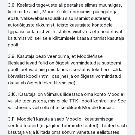
3.8. Keelatud tegevuste all peetakse silmas muuhulgas,
kuid mitte ainult, Moodle’i ülekoormamist päringutega,
ebaturvalise/ebaseadusliku sisu lisamist süsteemi,
autoriõiguste rikkumist, teiste kasutajate kontodele
ligipääsu üritamist või mistahes viisil vms etteheidetavat
käitumist või sellisele käitumisele kaasa aitamist kasutaja
poolt.
3.9. Kasutaja peab veenduma, et Moodle'isse
üleslaaditavad failid on õigesti vormindatud ja süsteemi
poolt loetavad ning mis tahes sisestatav tekst ei sisalda
kõrvalist koodi (html, css jne) ja on õigesti vormindatud
(kasutab õigesti tekstifiltreid jne).
3.10. Kasutajal on võimalus liidestada oma konto Moodle’i
väliste teenustega, mis ei ole TTK-i poolt kontrollitav. See
välisteenus võib olla nt teise ülikooli Moodle kursus.
3.11. Moodle’i kasutaja saab Moodle’i kasutamisega
seotud teateid (nt jälgitud foorumite teated). Teated saab
kasutaja välja lülitada oma sõnumivahetuse eelistustes