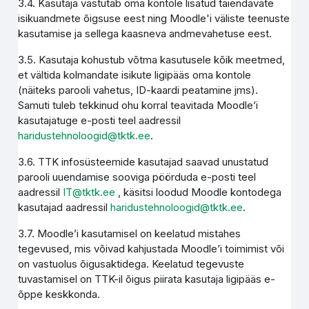
3.4. Kasutaja vastutab oma kontole lisatud täiendavate
isikuandmete õigsuse eest ning Moodle'i väliste teenuste
kasutamise ja sellega kaasneva andmevahetuse eest.
3.5. Kasutaja kohustub võtma kasutusele kõik meetmed,
et vältida kolmandate isikute ligipääs oma kontole
(näiteks parooli vahetus, ID-kaardi peatamine jms).
Samuti tuleb tekkinud ohu korral teavitada Moodle’i
kasutajatuge e-posti teel aadressil
haridustehnoloogid@tktk.ee
.
3.6. TTK infosüsteemide kasutajad saavad unustatud
parooli uuendamise sooviga pöörduda e-posti teel
aadressil
IT@tktk.ee
, käsitsi loodud Moodle kontodega
kasutajad aadressil
haridustehnoloogid@tktk.ee
.
3.7. Moodle’i kasutamisel on keelatud mistahes
tegevused, mis võivad kahjustada Moodle’i toimimist või
on vastuolus õigusaktidega. Keelatud tegevuste
tuvastamisel on TTK-il õigus piirata kasutaja ligipääs e-
õppe keskkonda.