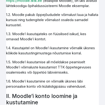
https://moodle.tktk.ee
(edaspidi Moodle), on üks avatud
lähtekoodiga õpihaldussüsteemi Moodle eksemplar.
1.2. Moodle pakub õppejõududele võimalust luua ja hallata
kursusi ning tudengitele võimalust osaleda samadel
kursustel.
1.3. Moodle’i kasutajateks on füüsilised isikud, kes
omavad Moodle’i kontot.
1.4. Kasutajatel on Moodle’i kasutamine võimalik üksnes
kõikide kasutustingimustega nõustumise korral.
1.5. Moodle’i kasutamise all mõeldakse peamiselt
Moodle’i võimaluste kasutamist TTK õppetegevuses
osalemiseks või õppetöö läbiviimiseks.
1.6. Moodle’i kasutamine on võimalik üksnes läbi
personaalse konto või külalisligipääsu vahendusel.
II. Moodle’i konto loomine ja
kustutamine