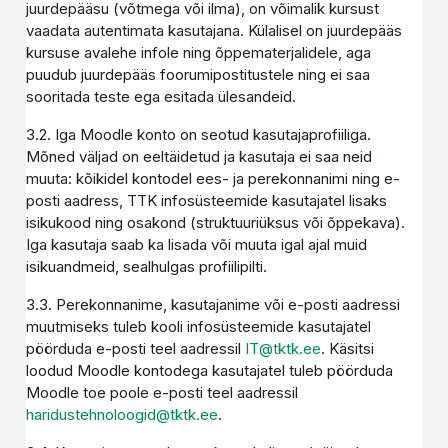
juurdepääsu (võtmega või ilma), on võimalik kursust
vaadata autentimata kasutajana. Külalisel on juurdepääs
kursuse avalehe infole ning õppematerjalidele, aga
puudub juurdepääs foorumipostitustele ning ei saa
sooritada teste ega esitada ülesandeid.
3.2. Iga Moodle konto on seotud kasutajaprofiiliga.
Mõned väljad on eeltäidetud ja kasutaja ei saa neid
muuta: kõikidel kontodel ees- ja perekonnanimi ning e-
posti aadress, TTK infosüsteemide kasutajatel lisaks
isikukood ning osakond (struktuuriüksus või õppekava).
Iga kasutaja saab ka lisada või muuta igal ajal muid
isikuandmeid, sealhulgas profiilipilti.
3.3. Perekonnanime, kasutajanime või e-posti aadressi
muutmiseks tuleb kooli infosüsteemide kasutajatel
pöörduda e-posti teel aadressil
IT@tktk.ee
. Käsitsi
loodud Moodle kontodega kasutajatel tuleb pöörduda
Moodle toe poole e-posti teel aadressil
haridustehnoloogid@tktk.ee
.