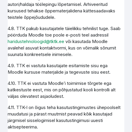
autori/haldaja töölepingu lõpetamisel. Arhiveeritud
kursused tehakse õppematerjalidena kättesaadavaks
teistele õppejõududele.
4.8. TTK pakub kasutajatele täielikku tehnilist tuge. Saab
pöörduda Moodle toe poole e-posti teel aadressil
haridustehnoloogid@tktk.ee
või kasutada Moodle
avalehel asuvat kontaktvormi, kus on võimalik sõnumit
suunata konkreetsele inimesele.
4.9. TTK ei vastuta kasutajate esitamiste sisu ega
Moodle kursuse materjalide ja tegevuste sisu eest.
4.10. TTK ei vastuta Moodle’i toimimise tõrgete ega
katkestuste eest, mis on põhjustatud kooli kontrolli alt
väljas olevatest asjaoludest.
4.11. TTK-l on õigus teha kasutustingimustes ühepoolselt
muudatusi ja pärast muutmist peavad kõik kasutajad
järgmisel sisselogimisel kasutustingimusi uuesti
aktsepteerima.