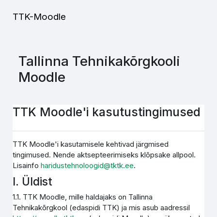
Jäta vahele peasisuni
TTK-Moodle
Tallinna Tehnikakõrgkooli
Moodle
TTK Moodle'i kasutustingimused
TTK Moodle'i kasutamisele kehtivad järgmised
tingimused. Nende aktsepteerimiseks klõpsake allpool.
Lisainfo
haridustehnoloogid@tktk.ee
.
I. Üldist
1.1. TTK Moodle, mille haldajaks on Tallinna
Tehnikakõrgkool (edaspidi TTK) ja mis asub aadressil