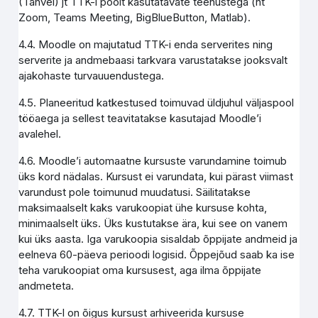
(Tahvel) jt TTK-i poolt kasutatavate teenustega (nt
Zoom, Teams Meeting, BigBlueButton, Matlab).
4.4. Moodle on majutatud TTK-i enda serverites ning
serverite ja andmebaasi tarkvara varustatakse jooksvalt
ajakohaste turvauuendustega.
4.5. Planeeritud katkestused toimuvad üldjuhul väljaspool
tööaega ja sellest teavitatakse kasutajad Moodle’i
avalehel.
4.6. Moodle’i automaatne kursuste varundamine toimub
üks kord nädalas. Kursust ei varundata, kui pärast viimast
varundust pole toimunud muudatusi. Säilitatakse
maksimaalselt kaks varukoopiat ühe kursuse kohta,
minimaalselt üks. Üks kustutakse ära, kui see on vanem
kui üks aasta. Iga varukoopia sisaldab õppijate andmeid ja
eelneva 60-päeva perioodi logisid. Õppejõud saab ka ise
teha varukoopiat oma kursusest, aga ilma õppijate
andmeteta.
4.7. TTK-l on õigus kursust arhiveerida kursuse