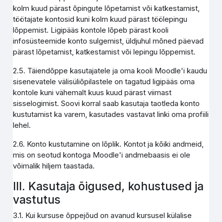
kolm kuud pärast õpingute lõpetamist või katkestamist,
töötajate kontosid kuni kolm kuud pärast töölepingu
lõppemist. Ligipääs kontole lõpeb pärast kooli
infosüsteemide konto sulgemist, üldjuhul mõned päevad
pärast lõpetamist, katkestamist või lepingu lõppemist.
2.5. Täiendõppe kasutajatele ja oma kooli Moodle'i kaudu
sisenevatele välisüliõpilastele on tagatud ligipääs oma
kontole kuni vähemalt kuus kuud pärast viimast
sisselogimist. Soovi korral saab kasutaja taotleda konto
kustutamist ka varem, kasutades vastavat linki oma profiili
lehel.
2.6. Konto kustutamine on lõplik. Kontot ja kõiki andmeid,
mis on seotud kontoga Moodle'i andmebaasis ei ole
võimalik hiljem taastada.
III. Kasutaja õigused, kohustused ja
vastutus
3.1. Kui kursuse õppejõud on avanud kursusel külalise