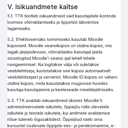
V. Isikuandmete kaitse
5.1. TTK töötleb isikuandmeid vaid kasutajatele kontode
loomise võimaldamiseks ja õppetöö läbiviimise
tagamiseks.
5.2. Efektiivsemaks toimimiseks kasutab Moodle
küpsiseid. Moodle seansiküpsis on oluline küpsis, mis
tagab järjepidevuse, võimaldades kasutajal jääda
sisselogitud Moodle'i seansi ajal lehelt lehele
navigeerimisel. Kui logitakse välja või suletakse
veebilehitseja, kustutatakse see küpsis automaatselt
veebilehitsejast ja serverist. Moodle ID küpsis on vähem
oluline küpsis, mida kasutatakse mugavuse huvides
kasutaja kasutajanime ja keeleseade meeldejätmiseks.
5.3. TTK avaldab isikuandmeid üksnes Moodle’it
administreerivatele isikutele, õppejõu rollis olevatele
isikutele ja teistele isikutele, kui andmete avaldamise
nõue tuleneb õigusaktidest. Õppejõud näeb oma
kursustel osalevate õppijate ees- ja perekonnanime, e-