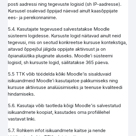
posti aadressi ning tegevuste logisid (sh IP-aadresse).
Kursusel osalevad õppijad näevad ainult kaasõppijate
ees- ja perekonnanime.
5.4. Kasutajate tegevused salvestatakse Moodle
süsteemi logidesse. Kursuste logid näitavad ainult neid
tegevusi, mis on seotud konkreetse kursuse kontekstiga,
aitavad õppejõul jälgida oppijate aktiivsust ja on
õpianalüütika pluginate aluseks. Moodle’i süsteemi
logisid, sh kursuste logid, säilitatakse 365 päeva.
5.5 TTK võib töödelda kõiki Moodle’is sisalduvaid
isikuandmeid Moodle’i kasutajatoe pakkumiseks ning
kursuse aktiivsuse analüüsimiseks ja teenuse kvaliteedi
hindamiseks.
5.6. Kasutaja võib taotleda kõigi Moodle'is salvestatud
isikuandmete koopiat, kasutades oma profiililehel
vastavat linki.
5.7. Rohkem infot isikuandmete kaitse ja nende