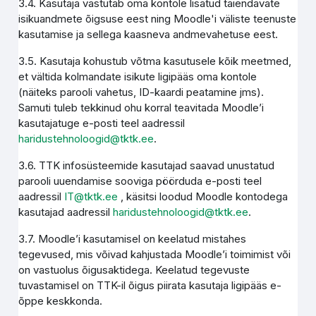
3.4. Kasutaja vastutab oma kontole lisatud täiendavate
isikuandmete õigsuse eest ning Moodle'i väliste teenuste
kasutamise ja sellega kaasneva andmevahetuse eest.
3.5. Kasutaja kohustub võtma kasutusele kõik meetmed,
et vältida kolmandate isikute ligipääs oma kontole
(näiteks parooli vahetus, ID-kaardi peatamine jms).
Samuti tuleb tekkinud ohu korral teavitada Moodle’i
kasutajatuge e-posti teel aadressil
haridustehnoloogid@tktk.ee
.
3.6. TTK infosüsteemide kasutajad saavad unustatud
parooli uuendamise sooviga pöörduda e-posti teel
aadressil
IT@tktk.ee
, käsitsi loodud Moodle kontodega
kasutajad aadressil
haridustehnoloogid@tktk.ee
.
3.7. Moodle’i kasutamisel on keelatud mistahes
tegevused, mis võivad kahjustada Moodle’i toimimist või
on vastuolus õigusaktidega. Keelatud tegevuste
tuvastamisel on TTK-il õigus piirata kasutaja ligipääs e-
õppe keskkonda.