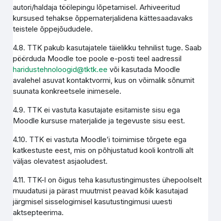
autori/haldaja töölepingu lõpetamisel. Arhiveeritud
kursused tehakse õppematerjalidena kättesaadavaks
teistele õppejõududele.
4.8. TTK pakub kasutajatele täielikku tehnilist tuge. Saab
pöörduda Moodle toe poole e-posti teel aadressil
haridustehnoloogid@tktk.ee
või kasutada Moodle
avalehel asuvat kontaktvormi, kus on võimalik sõnumit
suunata konkreetsele inimesele.
4.9. TTK ei vastuta kasutajate esitamiste sisu ega
Moodle kursuse materjalide ja tegevuste sisu eest.
4.10. TTK ei vastuta Moodle’i toimimise tõrgete ega
katkestuste eest, mis on põhjustatud kooli kontrolli alt
väljas olevatest asjaoludest.
4.11. TTK-l on õigus teha kasutustingimustes ühepoolselt
muudatusi ja pärast muutmist peavad kõik kasutajad
järgmisel sisselogimisel kasutustingimusi uuesti
aktsepteerima.