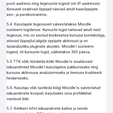
posti aadressi ning tegevuste logisid (sh IP-aadresse).
Kursusel osalevad õppijad näevad ainult kaasõppijate
ees- ja perekonnanime.
5.4. Kasutajate tegevused salvestatakse Moodle
süsteemi logidesse. Kursuste logid näitavad ainult neid
tegevusi, mis on seotud konkreetse kursuse kontekstiga,
aitavad õppejõul jälgida oppijate aktiivsust ja on
õpianalüütika pluginate aluseks. Moodle’i süsteemi
logisid, sh kursuste logid, säilitatakse 365 päeva.
5.5 TTK võib töödelda kõiki Moodle’is sisalduvaid
isikuandmeid Moodle’i kasutajatoe pakkumiseks ning
kursuse aktiivsuse analüüsimiseks ja teenuse kvaliteedi
hindamiseks.
5.6. Kasutaja võib taotleda kõigi Moodle'is salvestatud
isikuandmete koopiat, kasutades oma profiililehel
vastavat linki.
5.7. Rohkem infot isikuandmete kaitse ja nende