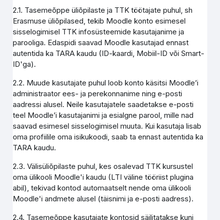
2.1. Tasemeõppe üliõpilaste ja TTK töötajate puhul, sh
Erasmuse üliõpilased, tekib Moodle konto esimesel
sisselogimisel TTK infosüsteemide kasutajanime ja
parooliga. Edaspidi saavad Moodle kasutajad ennast
autentida ka TARA kaudu (ID-kaardi, Mobiil-ID või Smart-
ID'ga).
2.2. Muude kasutajate puhul loob konto käsitsi Moodle’i
administraator ees- ja perekonnanime ning e-posti
aadressi alusel. Neile kasutajatele saadetakse e-posti
teel Moodle’i kasutajanimi ja esialgne parool, mille nad
saavad esimesel sisselogimisel muuta. Kui kasutaja lisab
oma profiilile oma isikukoodi, saab ta ennast autentida ka
TARA kaudu.
2.3. Välisüliõpilaste puhul, kes osalevad TTK kursustel
oma ülikooli Moodle'i kaudu (LTI väline tööriist plugina
abil), tekivad kontod automaatselt nende oma ülikooli
Moodle'i andmete alusel (täisnimi ja e-posti aadress).
2.4. Tasemeõppe kasutajate kontosid säilitatakse kuni