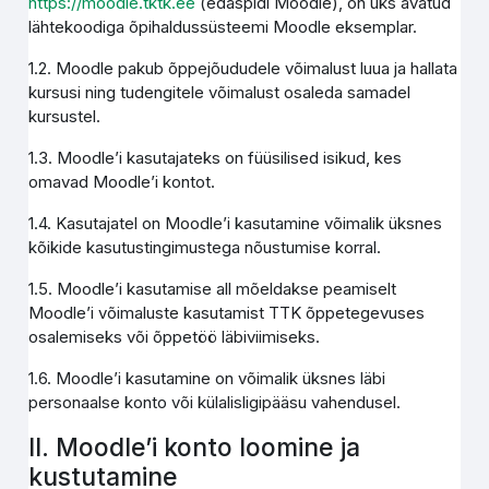
https://moodle.tktk.ee
(edaspidi Moodle), on üks avatud
lähtekoodiga õpihaldussüsteemi Moodle eksemplar.
1.2. Moodle pakub õppejõududele võimalust luua ja hallata
kursusi ning tudengitele võimalust osaleda samadel
kursustel.
1.3. Moodle’i kasutajateks on füüsilised isikud, kes
omavad Moodle’i kontot.
1.4. Kasutajatel on Moodle’i kasutamine võimalik üksnes
kõikide kasutustingimustega nõustumise korral.
1.5. Moodle’i kasutamise all mõeldakse peamiselt
Moodle’i võimaluste kasutamist TTK õppetegevuses
osalemiseks või õppetöö läbiviimiseks.
1.6. Moodle’i kasutamine on võimalik üksnes läbi
personaalse konto või külalisligipääsu vahendusel.
II. Moodle’i konto loomine ja
kustutamine