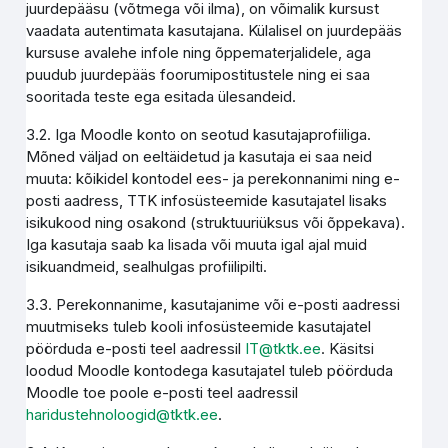
juurdepääsu (võtmega või ilma), on võimalik kursust
vaadata autentimata kasutajana. Külalisel on juurdepääs
kursuse avalehe infole ning õppematerjalidele, aga
puudub juurdepääs foorumipostitustele ning ei saa
sooritada teste ega esitada ülesandeid.
3.2. Iga Moodle konto on seotud kasutajaprofiiliga.
Mõned väljad on eeltäidetud ja kasutaja ei saa neid
muuta: kõikidel kontodel ees- ja perekonnanimi ning e-
posti aadress, TTK infosüsteemide kasutajatel lisaks
isikukood ning osakond (struktuuriüksus või õppekava).
Iga kasutaja saab ka lisada või muuta igal ajal muid
isikuandmeid, sealhulgas profiilipilti.
3.3. Perekonnanime, kasutajanime või e-posti aadressi
muutmiseks tuleb kooli infosüsteemide kasutajatel
pöörduda e-posti teel aadressil
IT@tktk.ee
. Käsitsi
loodud Moodle kontodega kasutajatel tuleb pöörduda
Moodle toe poole e-posti teel aadressil
haridustehnoloogid@tktk.ee
.