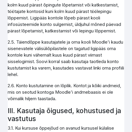
kolm kuud pärast õpingute lõpetamist või katkestamist,
töötajate kontosid kuni kolm kuud pärast töölepingu
lõppemist. Ligipääs kontole lõpeb pärast kooli
infosüsteemide konto sulgemist, üldjuhul mõned päevad
pärast lõpetamist, katkestamist või lepingu lõppemist.
2.5. Täiendõppe kasutajatele ja oma kooli Moodle'i kaudu
sisenevatele välisüliõpilastele on tagatud ligipääs oma
kontole kuni vähemalt kuus kuud pärast viimast
sisselogimist. Soovi korral saab kasutaja taotleda konto
kustutamist ka varem, kasutades vastavat linki oma profiili
lehel.
2.6. Konto kustutamine on lõplik. Kontot ja kõiki andmeid,
mis on seotud kontoga Moodle'i andmebaasis ei ole
võimalik hiljem taastada.
III. Kasutaja õigused, kohustused ja
vastutus
3.1. Kui kursuse õppejõud on avanud kursusel külalise