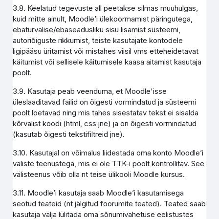
3.8. Keelatud tegevuste all peetakse silmas muuhulgas,
kuid mitte ainult, Moodle’i ülekoormamist päringutega,
ebaturvalise/ebaseadusliku sisu lisamist süsteemi,
autoriõiguste rikkumist, teiste kasutajate kontodele
ligipääsu üritamist või mistahes viisil vms etteheidetavat
käitumist või sellisele käitumisele kaasa aitamist kasutaja
poolt.
3.9. Kasutaja peab veenduma, et Moodle'isse
üleslaaditavad failid on õigesti vormindatud ja süsteemi
poolt loetavad ning mis tahes sisestatav tekst ei sisalda
kõrvalist koodi (html, css jne) ja on õigesti vormindatud
(kasutab õigesti tekstifiltreid jne).
3.10. Kasutajal on võimalus liidestada oma konto Moodle’i
väliste teenustega, mis ei ole TTK-i poolt kontrollitav. See
välisteenus võib olla nt teise ülikooli Moodle kursus.
3.11. Moodle’i kasutaja saab Moodle’i kasutamisega
seotud teateid (nt jälgitud foorumite teated). Teated saab
kasutaja välja lülitada oma sõnumivahetuse eelistustes