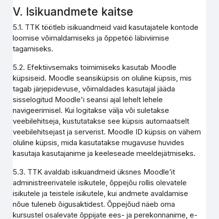
V. Isikuandmete kaitse
5.1. TTK töötleb isikuandmeid vaid kasutajatele kontode
loomise võimaldamiseks ja õppetöö läbiviimise
tagamiseks.
5.2. Efektiivsemaks toimimiseks kasutab Moodle
küpsiseid. Moodle seansiküpsis on oluline küpsis, mis
tagab järjepidevuse, võimaldades kasutajal jääda
sisselogitud Moodle'i seansi ajal lehelt lehele
navigeerimisel. Kui logitakse välja või suletakse
veebilehitseja, kustutatakse see küpsis automaatselt
veebilehitsejast ja serverist. Moodle ID küpsis on vähem
oluline küpsis, mida kasutatakse mugavuse huvides
kasutaja kasutajanime ja keeleseade meeldejätmiseks.
5.3. TTK avaldab isikuandmeid üksnes Moodle’it
administreerivatele isikutele, õppejõu rollis olevatele
isikutele ja teistele isikutele, kui andmete avaldamise
nõue tuleneb õigusaktidest. Õppejõud näeb oma
kursustel osalevate õppijate ees- ja perekonnanime, e-