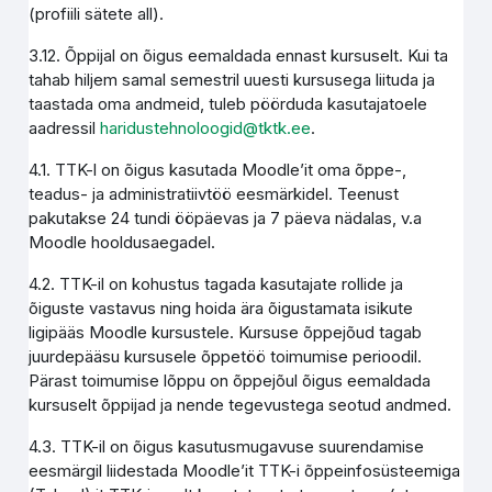
(profiili sätete all).
3.12. Õppijal on õigus eemaldada ennast kursuselt. Kui ta
tahab hiljem samal semestril uuesti kursusega liituda ja
taastada oma andmeid, tuleb pöörduda kasutajatoele
aadressil
haridustehnoloogid@tktk.ee
.
4.1. TTK-l on õigus kasutada Moodle’it oma õppe-,
teadus- ja administratiivtöö eesmärkidel. Teenust
pakutakse 24 tundi ööpäevas ja 7 päeva nädalas, v.a
Moodle hooldusaegadel.
4.2. TTK-il on kohustus tagada kasutajate rollide ja
õiguste vastavus ning hoida ära õigustamata isikute
ligipääs Moodle kursustele. Kursuse õppejõud tagab
juurdepääsu kursusele õppetöö toimumise perioodil.
Pärast toimumise lõppu on õppejõul õigus eemaldada
kursuselt õppijad ja nende tegevustega seotud andmed.
4.3. TTK-il on õigus kasutusmugavuse suurendamise
eesmärgil liidestada Moodle’it TTK-i õppeinfosüsteemiga