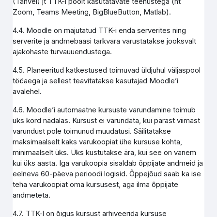
(Tahvel) jt TTK-i poolt kasutatavate teenustega (nt
Zoom, Teams Meeting, BigBlueButton, Matlab).
4.4. Moodle on majutatud TTK-i enda serverites ning
serverite ja andmebaasi tarkvara varustatakse jooksvalt
ajakohaste turvauuendustega.
4.5. Planeeritud katkestused toimuvad üldjuhul väljaspool
tööaega ja sellest teavitatakse kasutajad Moodle’i
avalehel.
4.6. Moodle’i automaatne kursuste varundamine toimub
üks kord nädalas. Kursust ei varundata, kui pärast viimast
varundust pole toimunud muudatusi. Säilitatakse
maksimaalselt kaks varukoopiat ühe kursuse kohta,
minimaalselt üks. Üks kustutakse ära, kui see on vanem
kui üks aasta. Iga varukoopia sisaldab õppijate andmeid ja
eelneva 60-päeva perioodi logisid. Õppejõud saab ka ise
teha varukoopiat oma kursusest, aga ilma õppijate
andmeteta.
4.7. TTK-l on õigus kursust arhiveerida kursuse