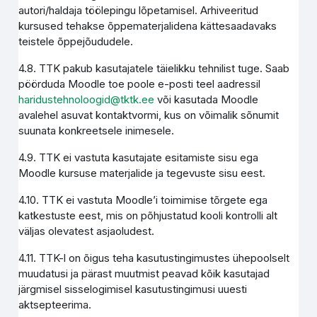
autori/haldaja töölepingu lõpetamisel. Arhiveeritud
kursused tehakse õppematerjalidena kättesaadavaks
teistele õppejõududele.
4.8. TTK pakub kasutajatele täielikku tehnilist tuge. Saab
pöörduda Moodle toe poole e-posti teel aadressil
haridustehnoloogid@tktk.ee
või kasutada Moodle
avalehel asuvat kontaktvormi, kus on võimalik sõnumit
suunata konkreetsele inimesele.
4.9. TTK ei vastuta kasutajate esitamiste sisu ega
Moodle kursuse materjalide ja tegevuste sisu eest.
4.10. TTK ei vastuta Moodle’i toimimise tõrgete ega
katkestuste eest, mis on põhjustatud kooli kontrolli alt
väljas olevatest asjaoludest.
4.11. TTK-l on õigus teha kasutustingimustes ühepoolselt
muudatusi ja pärast muutmist peavad kõik kasutajad
järgmisel sisselogimisel kasutustingimusi uuesti
aktsepteerima.