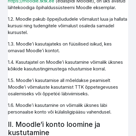
https://moodle.tktk.ee
(edaspidi Moodle), on üks avatud
lähtekoodiga õpihaldussüsteemi Moodle eksemplar.
1.2. Moodle pakub õppejõududele võimalust luua ja hallata
kursusi ning tudengitele võimalust osaleda samadel
kursustel.
1.3. Moodle’i kasutajateks on füüsilised isikud, kes
omavad Moodle’i kontot.
1.4. Kasutajatel on Moodle’i kasutamine võimalik üksnes
kõikide kasutustingimustega nõustumise korral.
1.5. Moodle’i kasutamise all mõeldakse peamiselt
Moodle’i võimaluste kasutamist TTK õppetegevuses
osalemiseks või õppetöö läbiviimiseks.
1.6. Moodle’i kasutamine on võimalik üksnes läbi
personaalse konto või külalisligipääsu vahendusel.
II. Moodle’i konto loomine ja
kustutamine