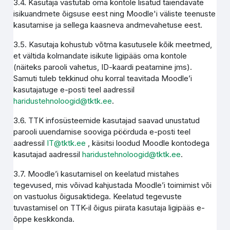
3.4. Kasutaja vastutab oma kontole lisatud täiendavate
isikuandmete õigsuse eest ning Moodle'i väliste teenuste
kasutamise ja sellega kaasneva andmevahetuse eest.
3.5. Kasutaja kohustub võtma kasutusele kõik meetmed,
et vältida kolmandate isikute ligipääs oma kontole
(näiteks parooli vahetus, ID-kaardi peatamine jms).
Samuti tuleb tekkinud ohu korral teavitada Moodle’i
kasutajatuge e-posti teel aadressil
haridustehnoloogid@tktk.ee
.
3.6. TTK infosüsteemide kasutajad saavad unustatud
parooli uuendamise sooviga pöörduda e-posti teel
aadressil
IT@tktk.ee
, käsitsi loodud Moodle kontodega
kasutajad aadressil
haridustehnoloogid@tktk.ee
.
3.7. Moodle’i kasutamisel on keelatud mistahes
tegevused, mis võivad kahjustada Moodle’i toimimist või
on vastuolus õigusaktidega. Keelatud tegevuste
tuvastamisel on TTK-il õigus piirata kasutaja ligipääs e-
õppe keskkonda.