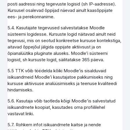
posti aadressi ning tegevuste logisid (sh IP-aadresse).
Kursusel osalevad õppijad näevad ainult kaasõppijate
ees- ja perekonnanime.
5.4. Kasutajate tegevused salvestatakse Moodle
süsteemi logidesse. Kursuste logid näitavad ainult neid
tegevusi, mis on seotud konkreetse kursuse kontekstiga,
aitavad õppejõul jälgida oppijate aktiivsust ja on
õpianalüütika pluginate aluseks. Moodle’i süsteemi
logisid, sh kursuste logid, säilitatakse 365 päeva.
5.5 TTK võib töödelda kõiki Moodle’is sisalduvaid
isikuandmeid Moodle’i kasutajatoe pakkumiseks ning
kursuse aktiivsuse analüüsimiseks ja teenuse kvaliteedi
hindamiseks.
5.6. Kasutaja võib taotleda kõigi Moodle'is salvestatud
isikuandmete koopiat, kasutades oma profiililehel
vastavat linki.
5.7. Rohkem infot isikuandmete kaitse ja nende