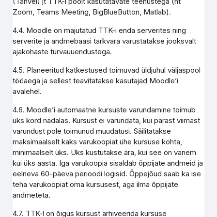
(Tahvel) jt TTK-i poolt kasutatavate teenustega (nt
Zoom, Teams Meeting, BigBlueButton, Matlab).
4.4. Moodle on majutatud TTK-i enda serverites ning
serverite ja andmebaasi tarkvara varustatakse jooksvalt
ajakohaste turvauuendustega.
4.5. Planeeritud katkestused toimuvad üldjuhul väljaspool
tööaega ja sellest teavitatakse kasutajad Moodle’i
avalehel.
4.6. Moodle’i automaatne kursuste varundamine toimub
üks kord nädalas. Kursust ei varundata, kui pärast viimast
varundust pole toimunud muudatusi. Säilitatakse
maksimaalselt kaks varukoopiat ühe kursuse kohta,
minimaalselt üks. Üks kustutakse ära, kui see on vanem
kui üks aasta. Iga varukoopia sisaldab õppijate andmeid ja
eelneva 60-päeva perioodi logisid. Õppejõud saab ka ise
teha varukoopiat oma kursusest, aga ilma õppijate
andmeteta.
4.7. TTK-l on õigus kursust arhiveerida kursuse