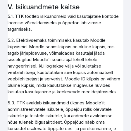
V. Isikuandmete kaitse
5.1. TTK töötleb isikuandmeid vaid kasutajatele kontode
loomise võimaldamiseks ja õppetöö läbiviimise
tagamiseks.
5.2. Efektiivsemaks toimimiseks kasutab Moodle
küpsiseid. Moodle seansiküpsis on oluline küpsis, mis
tagab järjepidevuse, võimaldades kasutajal jääda
sisselogitud Moodle'i seansi ajal lehelt lehele
navigeerimisel. Kui logitakse välja või suletakse
veebilehitseja, kustutatakse see küpsis automaatselt
veebilehitsejast ja serverist. Moodle ID küpsis on vähem
oluline küpsis, mida kasutatakse mugavuse huvides
kasutaja kasutajanime ja keeleseade meeldejätmiseks.
5.3. TTK avaldab isikuandmeid üksnes Moodle’it
administreerivatele isikutele, õppejõu rollis olevatele
isikutele ja teistele isikutele, kui andmete avaldamise
nõue tuleneb õigusaktidest. Õppejõud näeb oma
kursustel osalevate õppijate ees- ja perekonnanime, e-