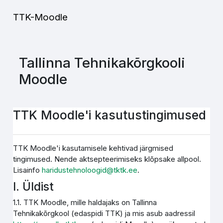
Jäta vahele peasisuni
TTK-Moodle
Tallinna Tehnikakõrgkooli
Moodle
TTK Moodle'i kasutustingimused
TTK Moodle'i kasutamisele kehtivad järgmised
tingimused. Nende aktsepteerimiseks klõpsake allpool.
Lisainfo
haridustehnoloogid@tktk.ee
.
I. Üldist
1.1. TTK Moodle, mille haldajaks on Tallinna
Tehnikakõrgkool (edaspidi TTK) ja mis asub aadressil