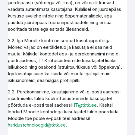
juurdepääsu (võtmega või ilma), on võimalik kursust
vaadata autentimata kasutajana. Külalisel on juurdepääs
kursuse avalehe infole ning õppematerjalidele, aga
puudub juurdepääs foorumipostitustele ning ei saa
sooritada teste ega esitada ülesandeid.
3.2. Iga Moodle konto on seotud kasutajaprofiiliga.
Mõned väljad on eeltäidetud ja kasutaja ei saa neid
muuta: kõikidel kontodel ees- ja perekonnanimi ning e-
posti aadress, TTK infosüsteemide kasutajatel lisaks
isikukood ning osakond (struktuuriüksus või õppekava).
Iga kasutaja saab ka lisada või muuta igal ajal muid
isikuandmeid, sealhulgas profiilipilti.
3.3. Perekonnanime, kasutajanime või e-posti aadressi
muutmiseks tuleb kooli infosüsteemide kasutajatel
pöörduda e-posti teel aadressil
IT@tktk.ee
. Käsitsi
loodud Moodle kontodega kasutajatel tuleb pöörduda
Moodle toe poole e-posti teel aadressil
haridustehnoloogid@tktk.ee
.