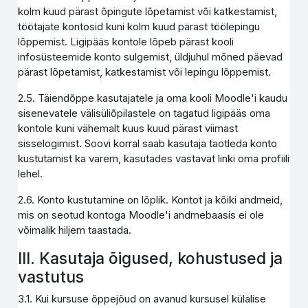
kolm kuud pärast õpingute lõpetamist või katkestamist,
töötajate kontosid kuni kolm kuud pärast töölepingu
lõppemist. Ligipääs kontole lõpeb pärast kooli
infosüsteemide konto sulgemist, üldjuhul mõned päevad
pärast lõpetamist, katkestamist või lepingu lõppemist.
2.5. Täiendõppe kasutajatele ja oma kooli Moodle'i kaudu
sisenevatele välisüliõpilastele on tagatud ligipääs oma
kontole kuni vähemalt kuus kuud pärast viimast
sisselogimist. Soovi korral saab kasutaja taotleda konto
kustutamist ka varem, kasutades vastavat linki oma profiili
lehel.
2.6. Konto kustutamine on lõplik. Kontot ja kõiki andmeid,
mis on seotud kontoga Moodle'i andmebaasis ei ole
võimalik hiljem taastada.
III. Kasutaja õigused, kohustused ja
vastutus
3.1. Kui kursuse õppejõud on avanud kursusel külalise