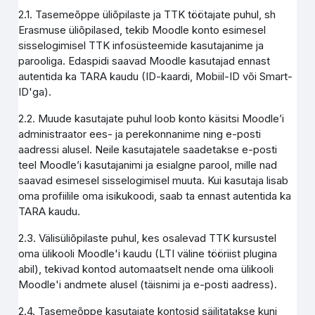
2.1. Tasemeõppe üliõpilaste ja TTK töötajate puhul, sh
Erasmuse üliõpilased, tekib Moodle konto esimesel
sisselogimisel TTK infosüsteemide kasutajanime ja
parooliga. Edaspidi saavad Moodle kasutajad ennast
autentida ka TARA kaudu (ID-kaardi, Mobiil-ID või Smart-
ID'ga).
2.2. Muude kasutajate puhul loob konto käsitsi Moodle’i
administraator ees- ja perekonnanime ning e-posti
aadressi alusel. Neile kasutajatele saadetakse e-posti
teel Moodle’i kasutajanimi ja esialgne parool, mille nad
saavad esimesel sisselogimisel muuta. Kui kasutaja lisab
oma profiilile oma isikukoodi, saab ta ennast autentida ka
TARA kaudu.
2.3. Välisüliõpilaste puhul, kes osalevad TTK kursustel
oma ülikooli Moodle'i kaudu (LTI väline tööriist plugina
abil), tekivad kontod automaatselt nende oma ülikooli
Moodle'i andmete alusel (täisnimi ja e-posti aadress).
2.4. Tasemeõppe kasutajate kontosid säilitatakse kuni