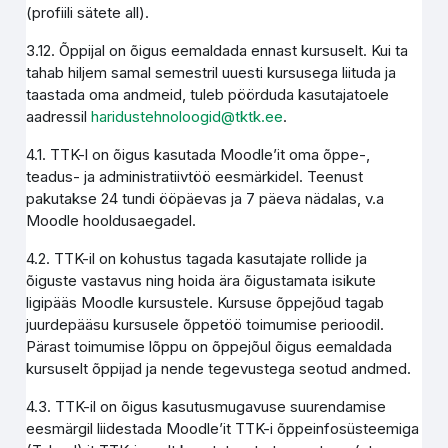
(profiili sätete all).
3.12. Õppijal on õigus eemaldada ennast kursuselt. Kui ta
tahab hiljem samal semestril uuesti kursusega liituda ja
taastada oma andmeid, tuleb pöörduda kasutajatoele
aadressil
haridustehnoloogid@tktk.ee
.
4.1. TTK-l on õigus kasutada Moodle’it oma õppe-,
teadus- ja administratiivtöö eesmärkidel. Teenust
pakutakse 24 tundi ööpäevas ja 7 päeva nädalas, v.a
Moodle hooldusaegadel.
4.2. TTK-il on kohustus tagada kasutajate rollide ja
õiguste vastavus ning hoida ära õigustamata isikute
ligipääs Moodle kursustele. Kursuse õppejõud tagab
juurdepääsu kursusele õppetöö toimumise perioodil.
Pärast toimumise lõppu on õppejõul õigus eemaldada
kursuselt õppijad ja nende tegevustega seotud andmed.
4.3. TTK-il on õigus kasutusmugavuse suurendamise
eesmärgil liidestada Moodle’it TTK-i õppeinfosüsteemiga