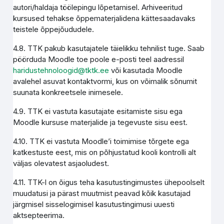
autori/haldaja töölepingu lõpetamisel. Arhiveeritud
kursused tehakse õppematerjalidena kättesaadavaks
teistele õppejõududele.
4.8. TTK pakub kasutajatele täielikku tehnilist tuge. Saab
pöörduda Moodle toe poole e-posti teel aadressil
haridustehnoloogid@tktk.ee
või kasutada Moodle
avalehel asuvat kontaktvormi, kus on võimalik sõnumit
suunata konkreetsele inimesele.
4.9. TTK ei vastuta kasutajate esitamiste sisu ega
Moodle kursuse materjalide ja tegevuste sisu eest.
4.10. TTK ei vastuta Moodle’i toimimise tõrgete ega
katkestuste eest, mis on põhjustatud kooli kontrolli alt
väljas olevatest asjaoludest.
4.11. TTK-l on õigus teha kasutustingimustes ühepoolselt
muudatusi ja pärast muutmist peavad kõik kasutajad
järgmisel sisselogimisel kasutustingimusi uuesti
aktsepteerima.