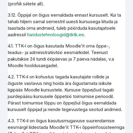
(profiili sätete all).
3.12. Õppijal on õigus eemaldada ennast kursuselt. Kui ta
tahab hiljem samal semestril uuesti kursusega liituda ja
taastada oma andmeid, tuleb pöörduda kasutajatoele
aadressil
haridustehnoloogid@tktk.ee
.
4.1. TTK-l on õigus kasutada Moodle’it oma õppe-,
teadus- ja administratiivtöö eesmärkidel. Teenust
pakutakse 24 tundi ööpäevas ja 7 päeva nädalas, v.a
Moodle hooldusaegadel.
4.2. TTK-il on kohustus tagada kasutajate rollide ja
õiguste vastavus ning hoida ära õigustamata isikute
ligipääs Moodle kursustele. Kursuse õppejõud tagab
juurdepääsu kursusele õppetöö toimumise perioodil.
Pärast toimumise lõppu on õppejõul õigus eemaldada
kursuselt õppijad ja nende tegevustega seotud andmed.
4.3. TTK-il on õigus kasutusmugavuse suurendamise
eesmärgil liidestada Moodle’it TTK-i õppeinfosüsteemiga