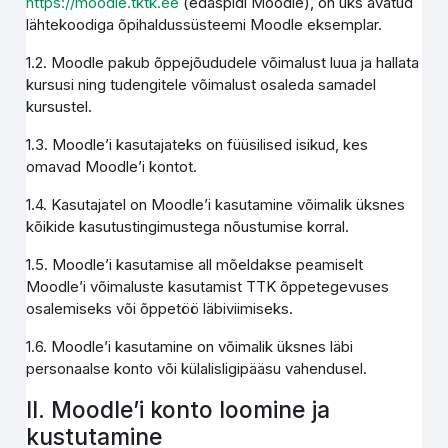
https://moodle.tktk.ee
(edaspidi Moodle), on üks avatud
lähtekoodiga õpihaldussüsteemi Moodle eksemplar.
1.2. Moodle pakub õppejõududele võimalust luua ja hallata
kursusi ning tudengitele võimalust osaleda samadel
kursustel.
1.3. Moodle’i kasutajateks on füüsilised isikud, kes
omavad Moodle’i kontot.
1.4. Kasutajatel on Moodle’i kasutamine võimalik üksnes
kõikide kasutustingimustega nõustumise korral.
1.5. Moodle’i kasutamise all mõeldakse peamiselt
Moodle’i võimaluste kasutamist TTK õppetegevuses
osalemiseks või õppetöö läbiviimiseks.
1.6. Moodle’i kasutamine on võimalik üksnes läbi
personaalse konto või külalisligipääsu vahendusel.
II. Moodle’i konto loomine ja
kustutamine