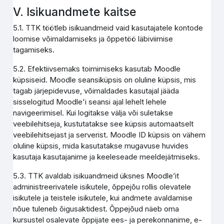
V. Isikuandmete kaitse
5.1. TTK töötleb isikuandmeid vaid kasutajatele kontode
loomise võimaldamiseks ja õppetöö läbiviimise
tagamiseks.
5.2. Efektiivsemaks toimimiseks kasutab Moodle
küpsiseid. Moodle seansiküpsis on oluline küpsis, mis
tagab järjepidevuse, võimaldades kasutajal jääda
sisselogitud Moodle'i seansi ajal lehelt lehele
navigeerimisel. Kui logitakse välja või suletakse
veebilehitseja, kustutatakse see küpsis automaatselt
veebilehitsejast ja serverist. Moodle ID küpsis on vähem
oluline küpsis, mida kasutatakse mugavuse huvides
kasutaja kasutajanime ja keeleseade meeldejätmiseks.
5.3. TTK avaldab isikuandmeid üksnes Moodle’it
administreerivatele isikutele, õppejõu rollis olevatele
isikutele ja teistele isikutele, kui andmete avaldamise
nõue tuleneb õigusaktidest. Õppejõud näeb oma
kursustel osalevate õppijate ees- ja perekonnanime, e-