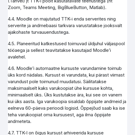
(Tahvel) jt TTK-i poolt kasutatavate teenustega (nt
Zoom, Teams Meeting, BigBlueButton, Matlab).
4.4. Moodle on majutatud TTK-i enda serverites ning
serverite ja andmebaasi tarkvara varustatakse jooksvalt
ajakohaste turvauuendustega.
4.5. Planeeritud katkestused toimuvad üldjuhul väljaspool
tööaega ja sellest teavitatakse kasutajad Moodle’i
avalehel.
4.6. Moodle’i automaatne kursuste varundamine toimub
üks kord nädalas. Kursust ei varundata, kui pärast viimast
varundust pole toimunud muudatusi. Säilitatakse
maksimaalselt kaks varukoopiat ühe kursuse kohta,
minimaalselt üks. Üks kustutakse ära, kui see on vanem
kui üks aasta. Iga varukoopia sisaldab õppijate andmeid ja
eelneva 60-päeva perioodi logisid. Õppejõud saab ka ise
teha varukoopiat oma kursusest, aga ilma õppijate
andmeteta.
4.7. TTK-l on õigus kursust arhiveerida kursuse