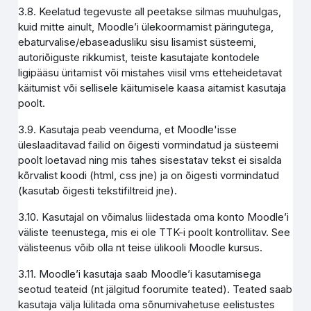
3.8. Keelatud tegevuste all peetakse silmas muuhulgas,
kuid mitte ainult, Moodle’i ülekoormamist päringutega,
ebaturvalise/ebaseadusliku sisu lisamist süsteemi,
autoriõiguste rikkumist, teiste kasutajate kontodele
ligipääsu üritamist või mistahes viisil vms etteheidetavat
käitumist või sellisele käitumisele kaasa aitamist kasutaja
poolt.
3.9. Kasutaja peab veenduma, et Moodle'isse
üleslaaditavad failid on õigesti vormindatud ja süsteemi
poolt loetavad ning mis tahes sisestatav tekst ei sisalda
kõrvalist koodi (html, css jne) ja on õigesti vormindatud
(kasutab õigesti tekstifiltreid jne).
3.10. Kasutajal on võimalus liidestada oma konto Moodle’i
väliste teenustega, mis ei ole TTK-i poolt kontrollitav. See
välisteenus võib olla nt teise ülikooli Moodle kursus.
3.11. Moodle’i kasutaja saab Moodle’i kasutamisega
seotud teateid (nt jälgitud foorumite teated). Teated saab
kasutaja välja lülitada oma sõnumivahetuse eelistustes