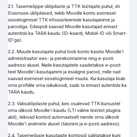
2.1. Tasemeõppe üliõpilaste ja TTK töötajate puhul, sh
Erasmuse üliõpilased, tekib Moodle konto esimesel
sisselogimisel TTK infosüsteemide kasutajanime ja
parooliga. Edaspidi saavad Moodle kasutajad ennast
autentida ka TARA kaudu (ID-kaardi, Mobiil-ID või Smart-
ID'ga).
2.2. Muude kasutajate puhul loob konto käsitsi Moodle’i
administraator ees- ja perekonnanime ning e-posti
aadressi alusel. Neile kasutajatele saadetakse e-posti
teel Moodle’i kasutajanimi ja esialgne parool, mille nad
saavad esimesel sisselogimisel muuta. Kui kasutaja lisab
oma profiilile oma isikukoodi, saab ta ennast autentida ka
TARA kaudu.
2.3. Välisüliõpilaste puhul, kes osalevad TTK kursustel
oma ülikooli Moodle'i kaudu (LTI väline tööriist plugina
abil), tekivad kontod automaatselt nende oma ülikooli
Moodle'i andmete alusel (täisnimi ja e-posti aadress).
2.4. Tasemeõppe kasutajate kontosid säilitatakse kuni