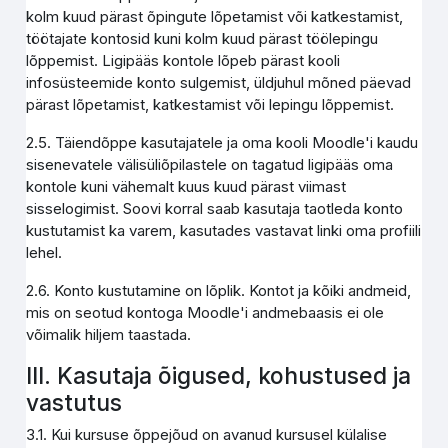
kolm kuud pärast õpingute lõpetamist või katkestamist,
töötajate kontosid kuni kolm kuud pärast töölepingu
lõppemist. Ligipääs kontole lõpeb pärast kooli
infosüsteemide konto sulgemist, üldjuhul mõned päevad
pärast lõpetamist, katkestamist või lepingu lõppemist.
2.5. Täiendõppe kasutajatele ja oma kooli Moodle'i kaudu
sisenevatele välisüliõpilastele on tagatud ligipääs oma
kontole kuni vähemalt kuus kuud pärast viimast
sisselogimist. Soovi korral saab kasutaja taotleda konto
kustutamist ka varem, kasutades vastavat linki oma profiili
lehel.
2.6. Konto kustutamine on lõplik. Kontot ja kõiki andmeid,
mis on seotud kontoga Moodle'i andmebaasis ei ole
võimalik hiljem taastada.
III. Kasutaja õigused, kohustused ja
vastutus
3.1. Kui kursuse õppejõud on avanud kursusel külalise