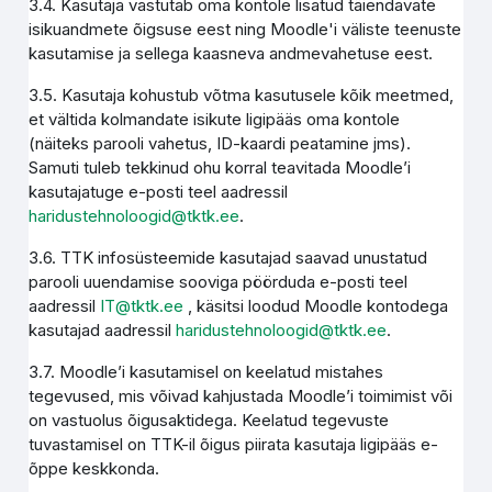
3.4. Kasutaja vastutab oma kontole lisatud täiendavate
isikuandmete õigsuse eest ning Moodle'i väliste teenuste
kasutamise ja sellega kaasneva andmevahetuse eest.
3.5. Kasutaja kohustub võtma kasutusele kõik meetmed,
et vältida kolmandate isikute ligipääs oma kontole
(näiteks parooli vahetus, ID-kaardi peatamine jms).
Samuti tuleb tekkinud ohu korral teavitada Moodle’i
kasutajatuge e-posti teel aadressil
haridustehnoloogid@tktk.ee
.
3.6. TTK infosüsteemide kasutajad saavad unustatud
parooli uuendamise sooviga pöörduda e-posti teel
aadressil
IT@tktk.ee
, käsitsi loodud Moodle kontodega
kasutajad aadressil
haridustehnoloogid@tktk.ee
.
3.7. Moodle’i kasutamisel on keelatud mistahes
tegevused, mis võivad kahjustada Moodle’i toimimist või
on vastuolus õigusaktidega. Keelatud tegevuste
tuvastamisel on TTK-il õigus piirata kasutaja ligipääs e-
õppe keskkonda.