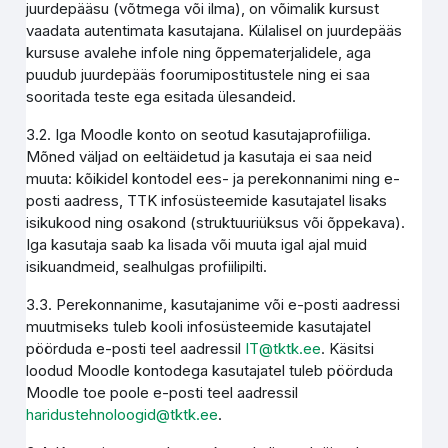
juurdepääsu (võtmega või ilma), on võimalik kursust
vaadata autentimata kasutajana. Külalisel on juurdepääs
kursuse avalehe infole ning õppematerjalidele, aga
puudub juurdepääs foorumipostitustele ning ei saa
sooritada teste ega esitada ülesandeid.
3.2. Iga Moodle konto on seotud kasutajaprofiiliga.
Mõned väljad on eeltäidetud ja kasutaja ei saa neid
muuta: kõikidel kontodel ees- ja perekonnanimi ning e-
posti aadress, TTK infosüsteemide kasutajatel lisaks
isikukood ning osakond (struktuuriüksus või õppekava).
Iga kasutaja saab ka lisada või muuta igal ajal muid
isikuandmeid, sealhulgas profiilipilti.
3.3. Perekonnanime, kasutajanime või e-posti aadressi
muutmiseks tuleb kooli infosüsteemide kasutajatel
pöörduda e-posti teel aadressil
IT@tktk.ee
. Käsitsi
loodud Moodle kontodega kasutajatel tuleb pöörduda
Moodle toe poole e-posti teel aadressil
haridustehnoloogid@tktk.ee
.