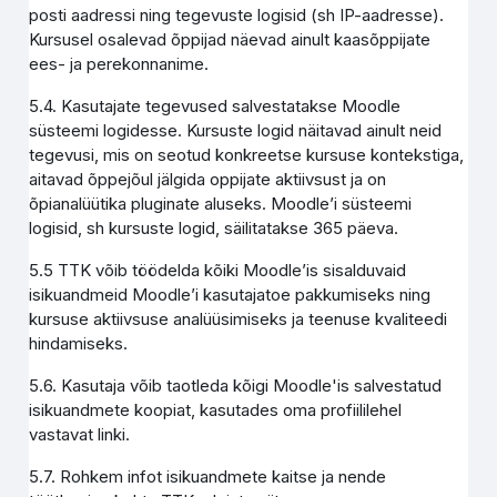
posti aadressi ning tegevuste logisid (sh IP-aadresse).
Kursusel osalevad õppijad näevad ainult kaasõppijate
ees- ja perekonnanime.
5.4. Kasutajate tegevused salvestatakse Moodle
süsteemi logidesse. Kursuste logid näitavad ainult neid
tegevusi, mis on seotud konkreetse kursuse kontekstiga,
aitavad õppejõul jälgida oppijate aktiivsust ja on
õpianalüütika pluginate aluseks. Moodle’i süsteemi
logisid, sh kursuste logid, säilitatakse 365 päeva.
5.5 TTK võib töödelda kõiki Moodle’is sisalduvaid
isikuandmeid Moodle’i kasutajatoe pakkumiseks ning
kursuse aktiivsuse analüüsimiseks ja teenuse kvaliteedi
hindamiseks.
5.6. Kasutaja võib taotleda kõigi Moodle'is salvestatud
isikuandmete koopiat, kasutades oma profiililehel
vastavat linki.
5.7. Rohkem infot isikuandmete kaitse ja nende