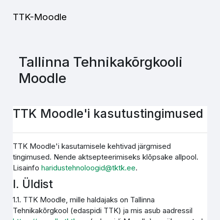
Jäta vahele peasisuni
TTK-Moodle
Tallinna Tehnikakõrgkooli
Moodle
TTK Moodle'i kasutustingimused
TTK Moodle'i kasutamisele kehtivad järgmised
tingimused. Nende aktsepteerimiseks klõpsake allpool.
Lisainfo
haridustehnoloogid@tktk.ee
.
I. Üldist
1.1. TTK Moodle, mille haldajaks on Tallinna
Tehnikakõrgkool (edaspidi TTK) ja mis asub aadressil