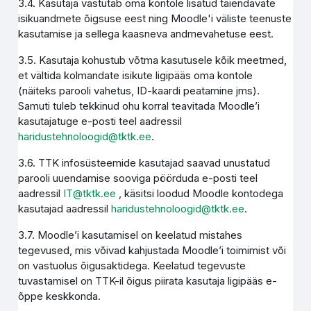
3.4. Kasutaja vastutab oma kontole lisatud täiendavate
isikuandmete õigsuse eest ning Moodle'i väliste teenuste
kasutamise ja sellega kaasneva andmevahetuse eest.
3.5. Kasutaja kohustub võtma kasutusele kõik meetmed,
et vältida kolmandate isikute ligipääs oma kontole
(näiteks parooli vahetus, ID-kaardi peatamine jms).
Samuti tuleb tekkinud ohu korral teavitada Moodle’i
kasutajatuge e-posti teel aadressil
haridustehnoloogid@tktk.ee
.
3.6. TTK infosüsteemide kasutajad saavad unustatud
parooli uuendamise sooviga pöörduda e-posti teel
aadressil
IT@tktk.ee
, käsitsi loodud Moodle kontodega
kasutajad aadressil
haridustehnoloogid@tktk.ee
.
3.7. Moodle’i kasutamisel on keelatud mistahes
tegevused, mis võivad kahjustada Moodle’i toimimist või
on vastuolus õigusaktidega. Keelatud tegevuste
tuvastamisel on TTK-il õigus piirata kasutaja ligipääs e-
õppe keskkonda.