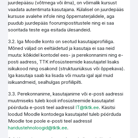
juurdepääsu (võtmega või ilma), on võimalik kursust
vaadata autentimata kasutajana. Külalisel on juurdepääs
kursuse avalehe infole ning õppematerjalidele, aga
puudub juurdepääs foorumipostitustele ning ei saa
sooritada teste ega esitada ülesandeid.
3.2. Iga Moodle konto on seotud kasutajaprofiiliga.
Mõned väljad on eeltäidetud ja kasutaja ei saa neid
muuta: kõikidel kontodel ees- ja perekonnanimi ning e-
posti aadress, TTK infosüsteemide kasutajatel lisaks
isikukood ning osakond (struktuuriüksus või õppekava).
Iga kasutaja saab ka lisada või muuta igal ajal muid
isikuandmeid, sealhulgas profiilipilti.
3.3. Perekonnanime, kasutajanime või e-posti aadressi
muutmiseks tuleb kooli infosüsteemide kasutajatel
pöörduda e-posti teel aadressil
IT@tktk.ee
. Käsitsi
loodud Moodle kontodega kasutajatel tuleb pöörduda
Moodle toe poole e-posti teel aadressil
haridustehnoloogid@tktk.ee
.