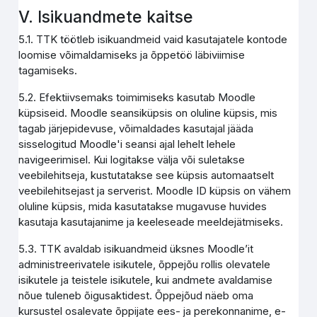
V. Isikuandmete kaitse
5.1. TTK töötleb isikuandmeid vaid kasutajatele kontode
loomise võimaldamiseks ja õppetöö läbiviimise
tagamiseks.
5.2. Efektiivsemaks toimimiseks kasutab Moodle
küpsiseid. Moodle seansiküpsis on oluline küpsis, mis
tagab järjepidevuse, võimaldades kasutajal jääda
sisselogitud Moodle'i seansi ajal lehelt lehele
navigeerimisel. Kui logitakse välja või suletakse
veebilehitseja, kustutatakse see küpsis automaatselt
veebilehitsejast ja serverist. Moodle ID küpsis on vähem
oluline küpsis, mida kasutatakse mugavuse huvides
kasutaja kasutajanime ja keeleseade meeldejätmiseks.
5.3. TTK avaldab isikuandmeid üksnes Moodle’it
administreerivatele isikutele, õppejõu rollis olevatele
isikutele ja teistele isikutele, kui andmete avaldamise
nõue tuleneb õigusaktidest. Õppejõud näeb oma
kursustel osalevate õppijate ees- ja perekonnanime, e-