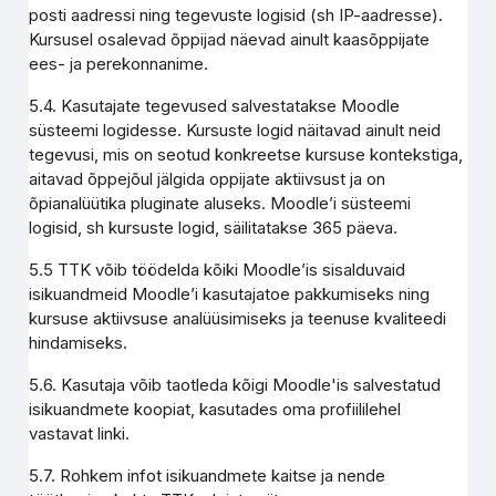
posti aadressi ning tegevuste logisid (sh IP-aadresse).
Kursusel osalevad õppijad näevad ainult kaasõppijate
ees- ja perekonnanime.
5.4. Kasutajate tegevused salvestatakse Moodle
süsteemi logidesse. Kursuste logid näitavad ainult neid
tegevusi, mis on seotud konkreetse kursuse kontekstiga,
aitavad õppejõul jälgida oppijate aktiivsust ja on
õpianalüütika pluginate aluseks. Moodle’i süsteemi
logisid, sh kursuste logid, säilitatakse 365 päeva.
5.5 TTK võib töödelda kõiki Moodle’is sisalduvaid
isikuandmeid Moodle’i kasutajatoe pakkumiseks ning
kursuse aktiivsuse analüüsimiseks ja teenuse kvaliteedi
hindamiseks.
5.6. Kasutaja võib taotleda kõigi Moodle'is salvestatud
isikuandmete koopiat, kasutades oma profiililehel
vastavat linki.
5.7. Rohkem infot isikuandmete kaitse ja nende