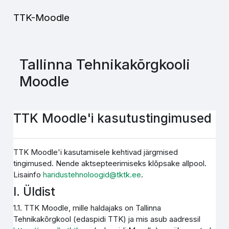
Jäta vahele peasisuni
TTK-Moodle
Tallinna Tehnikakõrgkooli
Moodle
TTK Moodle'i kasutustingimused
TTK Moodle'i kasutamisele kehtivad järgmised
tingimused. Nende aktsepteerimiseks klõpsake allpool.
Lisainfo
haridustehnoloogid@tktk.ee
.
I. Üldist
1.1. TTK Moodle, mille haldajaks on Tallinna
Tehnikakõrgkool (edaspidi TTK) ja mis asub aadressil