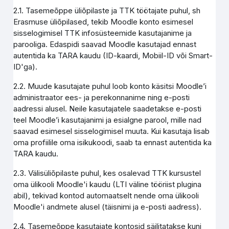
2.1. Tasemeõppe üliõpilaste ja TTK töötajate puhul, sh
Erasmuse üliõpilased, tekib Moodle konto esimesel
sisselogimisel TTK infosüsteemide kasutajanime ja
parooliga. Edaspidi saavad Moodle kasutajad ennast
autentida ka TARA kaudu (ID-kaardi, Mobiil-ID või Smart-
ID'ga).
2.2. Muude kasutajate puhul loob konto käsitsi Moodle’i
administraator ees- ja perekonnanime ning e-posti
aadressi alusel. Neile kasutajatele saadetakse e-posti
teel Moodle’i kasutajanimi ja esialgne parool, mille nad
saavad esimesel sisselogimisel muuta. Kui kasutaja lisab
oma profiilile oma isikukoodi, saab ta ennast autentida ka
TARA kaudu.
2.3. Välisüliõpilaste puhul, kes osalevad TTK kursustel
oma ülikooli Moodle'i kaudu (LTI väline tööriist plugina
abil), tekivad kontod automaatselt nende oma ülikooli
Moodle'i andmete alusel (täisnimi ja e-posti aadress).
2.4. Tasemeõppe kasutajate kontosid säilitatakse kuni