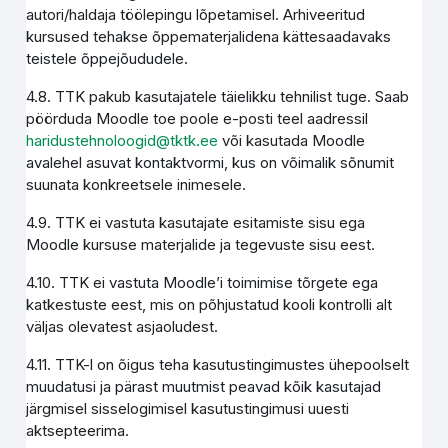
autori/haldaja töölepingu lõpetamisel. Arhiveeritud
kursused tehakse õppematerjalidena kättesaadavaks
teistele õppejõududele.
4.8. TTK pakub kasutajatele täielikku tehnilist tuge. Saab
pöörduda Moodle toe poole e-posti teel aadressil
haridustehnoloogid@tktk.ee
või kasutada Moodle
avalehel asuvat kontaktvormi, kus on võimalik sõnumit
suunata konkreetsele inimesele.
4.9. TTK ei vastuta kasutajate esitamiste sisu ega
Moodle kursuse materjalide ja tegevuste sisu eest.
4.10. TTK ei vastuta Moodle’i toimimise tõrgete ega
katkestuste eest, mis on põhjustatud kooli kontrolli alt
väljas olevatest asjaoludest.
4.11. TTK-l on õigus teha kasutustingimustes ühepoolselt
muudatusi ja pärast muutmist peavad kõik kasutajad
järgmisel sisselogimisel kasutustingimusi uuesti
aktsepteerima.