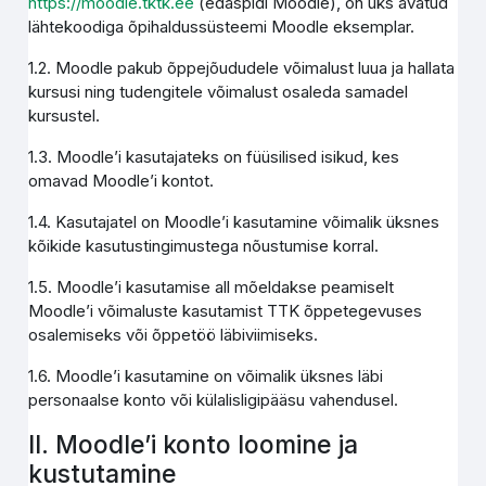
https://moodle.tktk.ee
(edaspidi Moodle), on üks avatud
lähtekoodiga õpihaldussüsteemi Moodle eksemplar.
1.2. Moodle pakub õppejõududele võimalust luua ja hallata
kursusi ning tudengitele võimalust osaleda samadel
kursustel.
1.3. Moodle’i kasutajateks on füüsilised isikud, kes
omavad Moodle’i kontot.
1.4. Kasutajatel on Moodle’i kasutamine võimalik üksnes
kõikide kasutustingimustega nõustumise korral.
1.5. Moodle’i kasutamise all mõeldakse peamiselt
Moodle’i võimaluste kasutamist TTK õppetegevuses
osalemiseks või õppetöö läbiviimiseks.
1.6. Moodle’i kasutamine on võimalik üksnes läbi
personaalse konto või külalisligipääsu vahendusel.
II. Moodle’i konto loomine ja
kustutamine