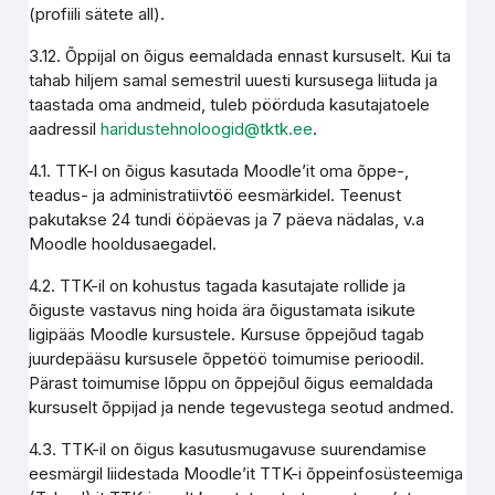
(profiili sätete all).
3.12. Õppijal on õigus eemaldada ennast kursuselt. Kui ta
tahab hiljem samal semestril uuesti kursusega liituda ja
taastada oma andmeid, tuleb pöörduda kasutajatoele
aadressil
haridustehnoloogid@tktk.ee
.
4.1. TTK-l on õigus kasutada Moodle’it oma õppe-,
teadus- ja administratiivtöö eesmärkidel. Teenust
pakutakse 24 tundi ööpäevas ja 7 päeva nädalas, v.a
Moodle hooldusaegadel.
4.2. TTK-il on kohustus tagada kasutajate rollide ja
õiguste vastavus ning hoida ära õigustamata isikute
ligipääs Moodle kursustele. Kursuse õppejõud tagab
juurdepääsu kursusele õppetöö toimumise perioodil.
Pärast toimumise lõppu on õppejõul õigus eemaldada
kursuselt õppijad ja nende tegevustega seotud andmed.
4.3. TTK-il on õigus kasutusmugavuse suurendamise
eesmärgil liidestada Moodle’it TTK-i õppeinfosüsteemiga