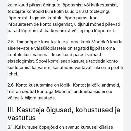
kolm kuud pärast õpingute lõpetamist või katkestamist,
töötajate kontosid kuni kolm kuud pärast töölepingu
lõppemist. Ligipääs kontole lõpeb pärast kooli
infosüsteemide konto sulgemist, üldjuhul mõned päevad
pärast lõpetamist, katkestamist või lepingu lõppemist.
2.5. Täiendõppe kasutajatele ja oma kooli Moodle'i kaudu
sisenevatele välisüliõpilastele on tagatud ligipääs oma
kontole kuni vähemalt kuus kuud pärast viimast
sisselogimist. Soovi korral saab kasutaja taotleda konto
kustutamist ka varem, kasutades vastavat linki oma profiili
lehel.
2.6. Konto kustutamine on lõplik. Kontot ja kõiki andmeid,
mis on seotud kontoga Moodle'i andmebaasis ei ole
võimalik hiljem taastada.
III. Kasutaja õigused, kohustused ja
vastutus
3.1. Kui kursuse õppejõud on avanud kursusel külalise