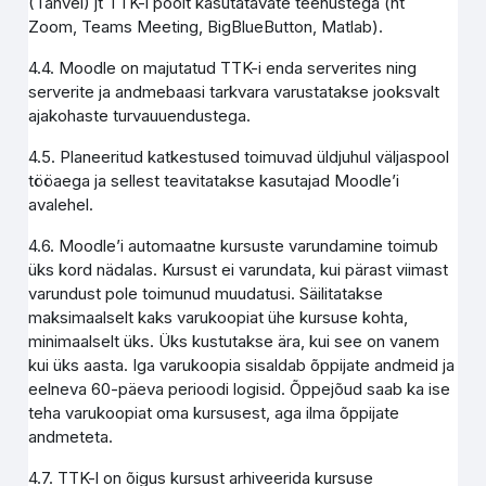
(Tahvel) jt TTK-i poolt kasutatavate teenustega (nt
Zoom, Teams Meeting, BigBlueButton, Matlab).
4.4. Moodle on majutatud TTK-i enda serverites ning
serverite ja andmebaasi tarkvara varustatakse jooksvalt
ajakohaste turvauuendustega.
4.5. Planeeritud katkestused toimuvad üldjuhul väljaspool
tööaega ja sellest teavitatakse kasutajad Moodle’i
avalehel.
4.6. Moodle’i automaatne kursuste varundamine toimub
üks kord nädalas. Kursust ei varundata, kui pärast viimast
varundust pole toimunud muudatusi. Säilitatakse
maksimaalselt kaks varukoopiat ühe kursuse kohta,
minimaalselt üks. Üks kustutakse ära, kui see on vanem
kui üks aasta. Iga varukoopia sisaldab õppijate andmeid ja
eelneva 60-päeva perioodi logisid. Õppejõud saab ka ise
teha varukoopiat oma kursusest, aga ilma õppijate
andmeteta.
4.7. TTK-l on õigus kursust arhiveerida kursuse