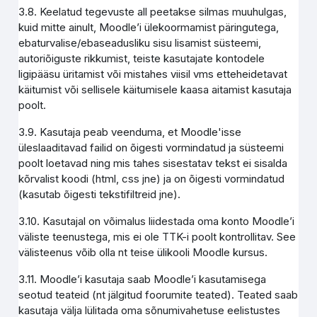
3.8. Keelatud tegevuste all peetakse silmas muuhulgas,
kuid mitte ainult, Moodle’i ülekoormamist päringutega,
ebaturvalise/ebaseadusliku sisu lisamist süsteemi,
autoriõiguste rikkumist, teiste kasutajate kontodele
ligipääsu üritamist või mistahes viisil vms etteheidetavat
käitumist või sellisele käitumisele kaasa aitamist kasutaja
poolt.
3.9. Kasutaja peab veenduma, et Moodle'isse
üleslaaditavad failid on õigesti vormindatud ja süsteemi
poolt loetavad ning mis tahes sisestatav tekst ei sisalda
kõrvalist koodi (html, css jne) ja on õigesti vormindatud
(kasutab õigesti tekstifiltreid jne).
3.10. Kasutajal on võimalus liidestada oma konto Moodle’i
väliste teenustega, mis ei ole TTK-i poolt kontrollitav. See
välisteenus võib olla nt teise ülikooli Moodle kursus.
3.11. Moodle’i kasutaja saab Moodle’i kasutamisega
seotud teateid (nt jälgitud foorumite teated). Teated saab
kasutaja välja lülitada oma sõnumivahetuse eelistustes