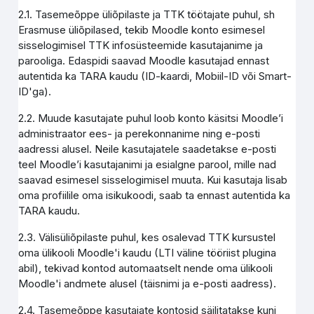
2.1. Tasemeõppe üliõpilaste ja TTK töötajate puhul, sh
Erasmuse üliõpilased, tekib Moodle konto esimesel
sisselogimisel TTK infosüsteemide kasutajanime ja
parooliga. Edaspidi saavad Moodle kasutajad ennast
autentida ka TARA kaudu (ID-kaardi, Mobiil-ID või Smart-
ID'ga).
2.2. Muude kasutajate puhul loob konto käsitsi Moodle’i
administraator ees- ja perekonnanime ning e-posti
aadressi alusel. Neile kasutajatele saadetakse e-posti
teel Moodle’i kasutajanimi ja esialgne parool, mille nad
saavad esimesel sisselogimisel muuta. Kui kasutaja lisab
oma profiilile oma isikukoodi, saab ta ennast autentida ka
TARA kaudu.
2.3. Välisüliõpilaste puhul, kes osalevad TTK kursustel
oma ülikooli Moodle'i kaudu (LTI väline tööriist plugina
abil), tekivad kontod automaatselt nende oma ülikooli
Moodle'i andmete alusel (täisnimi ja e-posti aadress).
2.4. Tasemeõppe kasutajate kontosid säilitatakse kuni