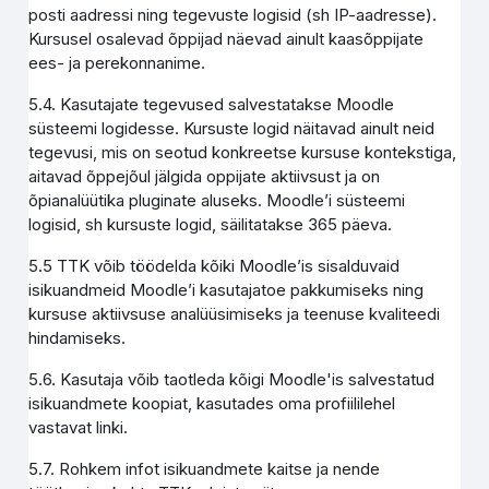
posti aadressi ning tegevuste logisid (sh IP-aadresse).
Kursusel osalevad õppijad näevad ainult kaasõppijate
ees- ja perekonnanime.
5.4. Kasutajate tegevused salvestatakse Moodle
süsteemi logidesse. Kursuste logid näitavad ainult neid
tegevusi, mis on seotud konkreetse kursuse kontekstiga,
aitavad õppejõul jälgida oppijate aktiivsust ja on
õpianalüütika pluginate aluseks. Moodle’i süsteemi
logisid, sh kursuste logid, säilitatakse 365 päeva.
5.5 TTK võib töödelda kõiki Moodle’is sisalduvaid
isikuandmeid Moodle’i kasutajatoe pakkumiseks ning
kursuse aktiivsuse analüüsimiseks ja teenuse kvaliteedi
hindamiseks.
5.6. Kasutaja võib taotleda kõigi Moodle'is salvestatud
isikuandmete koopiat, kasutades oma profiililehel
vastavat linki.
5.7. Rohkem infot isikuandmete kaitse ja nende