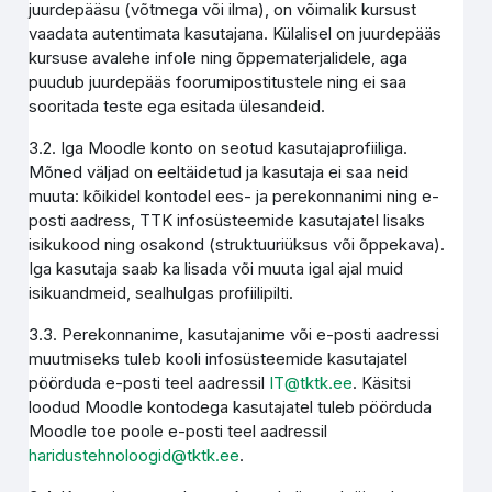
juurdepääsu (võtmega või ilma), on võimalik kursust
vaadata autentimata kasutajana. Külalisel on juurdepääs
kursuse avalehe infole ning õppematerjalidele, aga
puudub juurdepääs foorumipostitustele ning ei saa
sooritada teste ega esitada ülesandeid.
3.2. Iga Moodle konto on seotud kasutajaprofiiliga.
Mõned väljad on eeltäidetud ja kasutaja ei saa neid
muuta: kõikidel kontodel ees- ja perekonnanimi ning e-
posti aadress, TTK infosüsteemide kasutajatel lisaks
isikukood ning osakond (struktuuriüksus või õppekava).
Iga kasutaja saab ka lisada või muuta igal ajal muid
isikuandmeid, sealhulgas profiilipilti.
3.3. Perekonnanime, kasutajanime või e-posti aadressi
muutmiseks tuleb kooli infosüsteemide kasutajatel
pöörduda e-posti teel aadressil
IT@tktk.ee
. Käsitsi
loodud Moodle kontodega kasutajatel tuleb pöörduda
Moodle toe poole e-posti teel aadressil
haridustehnoloogid@tktk.ee
.