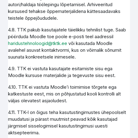
autori/haldaja töölepingu lõpetamisel. Arhiveeritud
kursused tehakse õppematerjalidena kättesaadavaks
teistele õppejõududele.
4.8. TTK pakub kasutajatele täielikku tehnilist tuge. Saab
pöörduda Moodle toe poole e-posti teel aadressil
haridustehnoloogid@tktk.ee
või kasutada Moodle
avalehel asuvat kontaktvormi, kus on võimalik sõnumit
suunata konkreetsele inimesele.
4.9. TTK ei vastuta kasutajate esitamiste sisu ega
Moodle kursuse materjalide ja tegevuste sisu eest.
4.10. TTK ei vastuta Moodle’i toimimise tõrgete ega
katkestuste eest, mis on põhjustatud kooli kontrolli alt
väljas olevatest asjaoludest.
4.11. TTK-l on õigus teha kasutustingimustes ühepoolselt
muudatusi ja pärast muutmist peavad kõik kasutajad
järgmisel sisselogimisel kasutustingimusi uuesti
aktsepteerima.