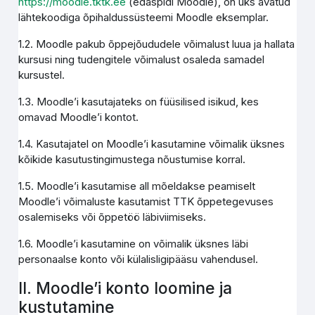
https://moodle.tktk.ee
(edaspidi Moodle), on üks avatud
lähtekoodiga õpihaldussüsteemi Moodle eksemplar.
1.2. Moodle pakub õppejõududele võimalust luua ja hallata
kursusi ning tudengitele võimalust osaleda samadel
kursustel.
1.3. Moodle’i kasutajateks on füüsilised isikud, kes
omavad Moodle’i kontot.
1.4. Kasutajatel on Moodle’i kasutamine võimalik üksnes
kõikide kasutustingimustega nõustumise korral.
1.5. Moodle’i kasutamise all mõeldakse peamiselt
Moodle’i võimaluste kasutamist TTK õppetegevuses
osalemiseks või õppetöö läbiviimiseks.
1.6. Moodle’i kasutamine on võimalik üksnes läbi
personaalse konto või külalisligipääsu vahendusel.
II. Moodle’i konto loomine ja
kustutamine