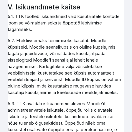
V. Isikuandmete kaitse
5.1. TTK töötleb isikuandmeid vaid kasutajatele kontode
loomise võimaldamiseks ja õppetöö läbiviimise
tagamiseks.
5.2. Efektiivsemaks toimimiseks kasutab Moodle
küpsiseid. Moodle seansiküpsis on oluline küpsis, mis
tagab järjepidevuse, võimaldades kasutajal jääda
sisselogitud Moodle'i seansi ajal lehelt lehele
navigeerimisel. Kui logitakse välja või suletakse
veebilehitseja, kustutatakse see küpsis automaatselt
veebilehitsejast ja serverist. Moodle ID küpsis on vähem
oluline küpsis, mida kasutatakse mugavuse huvides
kasutaja kasutajanime ja keeleseade meeldejätmiseks.
5.3. TTK avaldab isikuandmeid üksnes Moodle’it
administreerivatele isikutele, õppejõu rollis olevatele
isikutele ja teistele isikutele, kui andmete avaldamise
nõue tuleneb õigusaktidest. Õppejõud näeb oma
kursustel osalevate õppijate ees- ja perekonnanime, e-