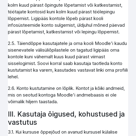
kolm kuud pärast õpingute lõpetamist või katkestamist,
töötajate kontosid kuni kolm kuud pärast töölepingu
lõppemist. Ligipääs kontole lõpeb pärast kooli
infosüsteemide konto sulgemist, üldjuhul mõned päevad
pärast lõpetamist, katkestamist või lepingu lõppemist.
2.5. Täiendõppe kasutajatele ja oma kooli Moodle'i kaudu
sisenevatele välisüliõpilastele on tagatud ligipääs oma
kontole kuni vähemalt kuus kuud pärast viimast
sisselogimist. Soovi korral saab kasutaja taotleda konto
kustutamist ka varem, kasutades vastavat linki oma profiili
lehel.
2.6. Konto kustutamine on lõplik. Kontot ja kõiki andmeid,
mis on seotud kontoga Moodle'i andmebaasis ei ole
võimalik hiljem taastada.
III. Kasutaja õigused, kohustused ja
vastutus
3.1. Kui kursuse õppejõud on avanud kursusel külalise