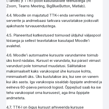
(Tahvel) jt TTK-i poolt kasutatavate teenustega (nt
Zoom, Teams Meeting, BigBlueButton, Matlab).
4.4. Moodle on majutatud TTK-i enda serverites ning
serverite ja andmebaasi tarkvara varustatakse jooksvalt
ajakohaste turvauuendustega.
4.5. Planeeritud katkestused toimuvad üldjuhul väljaspool
tööaega ja sellest teavitatakse kasutajad Moodle’i
avalehel.
4.6. Moodle’i automaatne kursuste varundamine toimub
üks kord nädalas. Kursust ei varundata, kui pärast viimast
varundust pole toimunud muudatusi. Säilitatakse
maksimaalselt kaks varukoopiat ühe kursuse kohta,
minimaalselt üks. Üks kustutakse ära, kui see on vanem
kui üks aasta. Iga varukoopia sisaldab õppijate andmeid ja
eelneva 60-päeva perioodi logisid. Õppejõud saab ka ise
teha varukoopiat oma kursusest, aga ilma õppijate
andmeteta.
4.7. TTK-l on õigus kursust arhiveerida kursuse