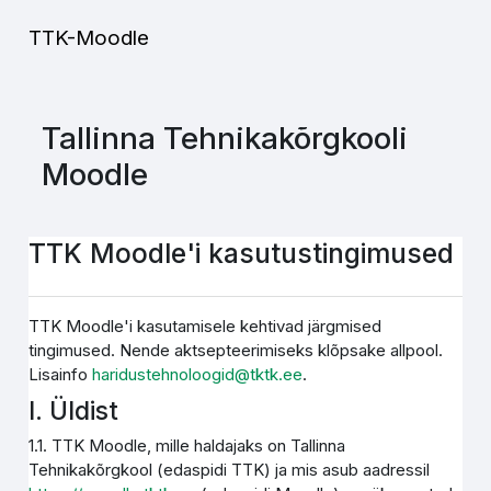
Jäta vahele peasisuni
TTK-Moodle
Tallinna Tehnikakõrgkooli
Moodle
TTK Moodle'i kasutustingimused
TTK Moodle'i kasutamisele kehtivad järgmised
tingimused. Nende aktsepteerimiseks klõpsake allpool.
Lisainfo
haridustehnoloogid@tktk.ee
.
I. Üldist
1.1. TTK Moodle, mille haldajaks on Tallinna
Tehnikakõrgkool (edaspidi TTK) ja mis asub aadressil