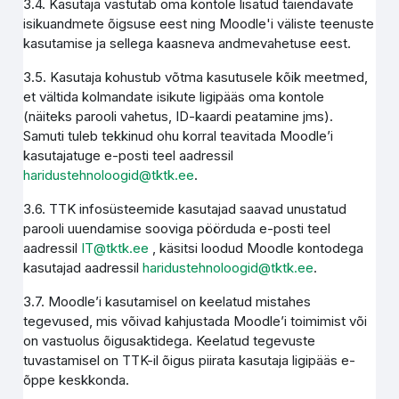
3.4. Kasutaja vastutab oma kontole lisatud täiendavate
isikuandmete õigsuse eest ning Moodle'i väliste teenuste
kasutamise ja sellega kaasneva andmevahetuse eest.
3.5. Kasutaja kohustub võtma kasutusele kõik meetmed,
et vältida kolmandate isikute ligipääs oma kontole
(näiteks parooli vahetus, ID-kaardi peatamine jms).
Samuti tuleb tekkinud ohu korral teavitada Moodle’i
kasutajatuge e-posti teel aadressil
haridustehnoloogid@tktk.ee
.
3.6. TTK infosüsteemide kasutajad saavad unustatud
parooli uuendamise sooviga pöörduda e-posti teel
aadressil
IT@tktk.ee
, käsitsi loodud Moodle kontodega
kasutajad aadressil
haridustehnoloogid@tktk.ee
.
3.7. Moodle’i kasutamisel on keelatud mistahes
tegevused, mis võivad kahjustada Moodle’i toimimist või
on vastuolus õigusaktidega. Keelatud tegevuste
tuvastamisel on TTK-il õigus piirata kasutaja ligipääs e-
õppe keskkonda.