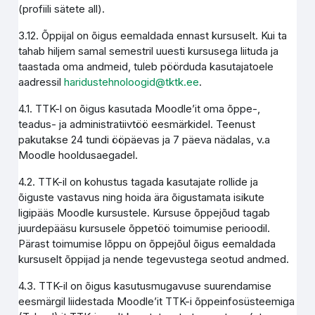
(profiili sätete all).
3.12. Õppijal on õigus eemaldada ennast kursuselt. Kui ta
tahab hiljem samal semestril uuesti kursusega liituda ja
taastada oma andmeid, tuleb pöörduda kasutajatoele
aadressil
haridustehnoloogid@tktk.ee
.
4.1. TTK-l on õigus kasutada Moodle’it oma õppe-,
teadus- ja administratiivtöö eesmärkidel. Teenust
pakutakse 24 tundi ööpäevas ja 7 päeva nädalas, v.a
Moodle hooldusaegadel.
4.2. TTK-il on kohustus tagada kasutajate rollide ja
õiguste vastavus ning hoida ära õigustamata isikute
ligipääs Moodle kursustele. Kursuse õppejõud tagab
juurdepääsu kursusele õppetöö toimumise perioodil.
Pärast toimumise lõppu on õppejõul õigus eemaldada
kursuselt õppijad ja nende tegevustega seotud andmed.
4.3. TTK-il on õigus kasutusmugavuse suurendamise
eesmärgil liidestada Moodle’it TTK-i õppeinfosüsteemiga