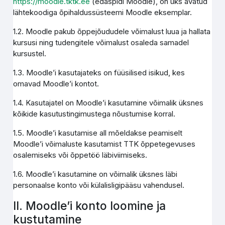
https://moodle.tktk.ee
(edaspidi Moodle), on üks avatud
lähtekoodiga õpihaldussüsteemi Moodle eksemplar.
1.2. Moodle pakub õppejõududele võimalust luua ja hallata
kursusi ning tudengitele võimalust osaleda samadel
kursustel.
1.3. Moodle’i kasutajateks on füüsilised isikud, kes
omavad Moodle’i kontot.
1.4. Kasutajatel on Moodle’i kasutamine võimalik üksnes
kõikide kasutustingimustega nõustumise korral.
1.5. Moodle’i kasutamise all mõeldakse peamiselt
Moodle’i võimaluste kasutamist TTK õppetegevuses
osalemiseks või õppetöö läbiviimiseks.
1.6. Moodle’i kasutamine on võimalik üksnes läbi
personaalse konto või külalisligipääsu vahendusel.
II. Moodle’i konto loomine ja
kustutamine