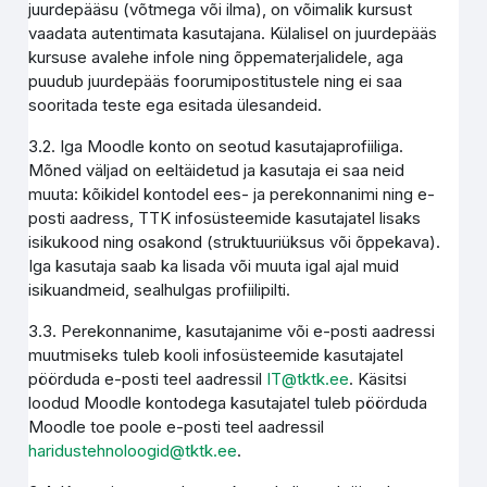
juurdepääsu (võtmega või ilma), on võimalik kursust
vaadata autentimata kasutajana. Külalisel on juurdepääs
kursuse avalehe infole ning õppematerjalidele, aga
puudub juurdepääs foorumipostitustele ning ei saa
sooritada teste ega esitada ülesandeid.
3.2. Iga Moodle konto on seotud kasutajaprofiiliga.
Mõned väljad on eeltäidetud ja kasutaja ei saa neid
muuta: kõikidel kontodel ees- ja perekonnanimi ning e-
posti aadress, TTK infosüsteemide kasutajatel lisaks
isikukood ning osakond (struktuuriüksus või õppekava).
Iga kasutaja saab ka lisada või muuta igal ajal muid
isikuandmeid, sealhulgas profiilipilti.
3.3. Perekonnanime, kasutajanime või e-posti aadressi
muutmiseks tuleb kooli infosüsteemide kasutajatel
pöörduda e-posti teel aadressil
IT@tktk.ee
. Käsitsi
loodud Moodle kontodega kasutajatel tuleb pöörduda
Moodle toe poole e-posti teel aadressil
haridustehnoloogid@tktk.ee
.