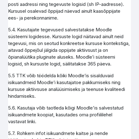
posti aadressi ning tegevuste logisid (sh IP-aadresse).
Kursusel osalevad õppijad näevad ainult kaasõppijate
ees- ja perekonnanime.
5.4. Kasutajate tegevused salvestatakse Moodle
süsteemi logidesse. Kursuste logid näitavad ainult neid
tegevusi, mis on seotud konkreetse kursuse kontekstiga,
aitavad õppejõul jälgida oppijate aktiivsust ja on
õpianalüütika pluginate aluseks. Moodle’i süsteemi
logisid, sh kursuste logid, säilitatakse 365 päeva.
5.5 TTK võib töödelda kõiki Moodle’is sisalduvaid
isikuandmeid Moodle’i kasutajatoe pakkumiseks ning
kursuse aktiivsuse analüüsimiseks ja teenuse kvaliteedi
hindamiseks.
5.6. Kasutaja võib taotleda kõigi Moodle'is salvestatud
isikuandmete koopiat, kasutades oma profiililehel
vastavat linki.
5.7. Rohkem infot isikuandmete kaitse ja nende