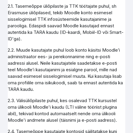
2.1. Tasemeõppe üliõpilaste ja TTK töötajate puhul, sh
Erasmuse üliõpilased, tekib Moodle konto esimesel
sisselogimisel TTK infosüsteemide kasutajanime ja
parooliga. Edaspidi saavad Moodle kasutajad ennast
autentida ka TARA kaudu (ID-kaardi, Mobiil-ID või Smart-
ID'ga).
2.2. Muude kasutajate puhul loob konto käsitsi Moodle’i
administraator ees- ja perekonnanime ning e-posti
aadressi alusel. Neile kasutajatele saadetakse e-posti
teel Moodle’i kasutajanimi ja esialgne parool, mille nad
saavad esimesel sisselogimisel muuta. Kui kasutaja lisab
oma profiilile oma isikukoodi, saab ta ennast autentida ka
TARA kaudu.
2.3. Välisüliõpilaste puhul, kes osalevad TTK kursustel
oma ülikooli Moodle'i kaudu (LTI väline tööriist plugina
abil), tekivad kontod automaatselt nende oma ülikooli
Moodle'i andmete alusel (täisnimi ja e-posti aadress).
2.4. Tasemeõppe kasutajate kontosid säilitatakse kuni