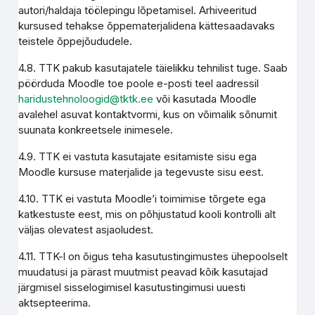
autori/haldaja töölepingu lõpetamisel. Arhiveeritud
kursused tehakse õppematerjalidena kättesaadavaks
teistele õppejõududele.
4.8. TTK pakub kasutajatele täielikku tehnilist tuge. Saab
pöörduda Moodle toe poole e-posti teel aadressil
haridustehnoloogid@tktk.ee
või kasutada Moodle
avalehel asuvat kontaktvormi, kus on võimalik sõnumit
suunata konkreetsele inimesele.
4.9. TTK ei vastuta kasutajate esitamiste sisu ega
Moodle kursuse materjalide ja tegevuste sisu eest.
4.10. TTK ei vastuta Moodle’i toimimise tõrgete ega
katkestuste eest, mis on põhjustatud kooli kontrolli alt
väljas olevatest asjaoludest.
4.11. TTK-l on õigus teha kasutustingimustes ühepoolselt
muudatusi ja pärast muutmist peavad kõik kasutajad
järgmisel sisselogimisel kasutustingimusi uuesti
aktsepteerima.