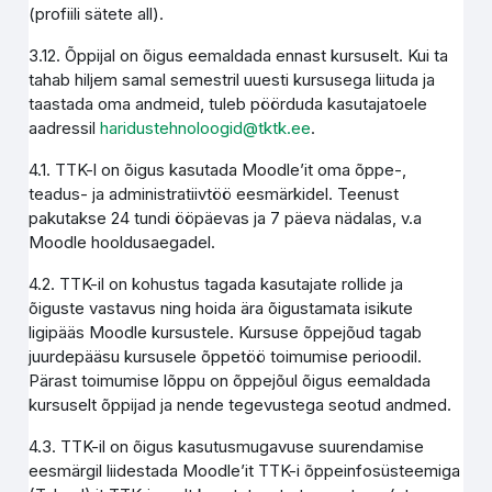
(profiili sätete all).
3.12. Õppijal on õigus eemaldada ennast kursuselt. Kui ta
tahab hiljem samal semestril uuesti kursusega liituda ja
taastada oma andmeid, tuleb pöörduda kasutajatoele
aadressil
haridustehnoloogid@tktk.ee
.
4.1. TTK-l on õigus kasutada Moodle’it oma õppe-,
teadus- ja administratiivtöö eesmärkidel. Teenust
pakutakse 24 tundi ööpäevas ja 7 päeva nädalas, v.a
Moodle hooldusaegadel.
4.2. TTK-il on kohustus tagada kasutajate rollide ja
õiguste vastavus ning hoida ära õigustamata isikute
ligipääs Moodle kursustele. Kursuse õppejõud tagab
juurdepääsu kursusele õppetöö toimumise perioodil.
Pärast toimumise lõppu on õppejõul õigus eemaldada
kursuselt õppijad ja nende tegevustega seotud andmed.
4.3. TTK-il on õigus kasutusmugavuse suurendamise
eesmärgil liidestada Moodle’it TTK-i õppeinfosüsteemiga