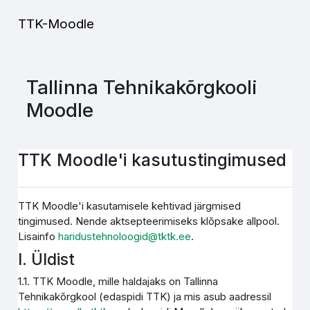
Jäta vahele peasisuni
TTK-Moodle
Tallinna Tehnikakõrgkooli
Moodle
TTK Moodle'i kasutustingimused
TTK Moodle'i kasutamisele kehtivad järgmised
tingimused. Nende aktsepteerimiseks klõpsake allpool.
Lisainfo
haridustehnoloogid@tktk.ee
.
I. Üldist
1.1. TTK Moodle, mille haldajaks on Tallinna
Tehnikakõrgkool (edaspidi TTK) ja mis asub aadressil