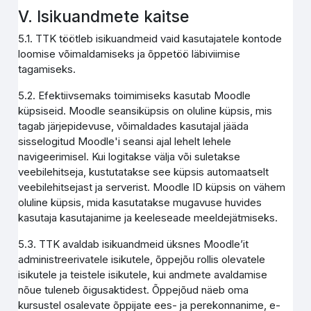
V. Isikuandmete kaitse
5.1. TTK töötleb isikuandmeid vaid kasutajatele kontode
loomise võimaldamiseks ja õppetöö läbiviimise
tagamiseks.
5.2. Efektiivsemaks toimimiseks kasutab Moodle
küpsiseid. Moodle seansiküpsis on oluline küpsis, mis
tagab järjepidevuse, võimaldades kasutajal jääda
sisselogitud Moodle'i seansi ajal lehelt lehele
navigeerimisel. Kui logitakse välja või suletakse
veebilehitseja, kustutatakse see küpsis automaatselt
veebilehitsejast ja serverist. Moodle ID küpsis on vähem
oluline küpsis, mida kasutatakse mugavuse huvides
kasutaja kasutajanime ja keeleseade meeldejätmiseks.
5.3. TTK avaldab isikuandmeid üksnes Moodle’it
administreerivatele isikutele, õppejõu rollis olevatele
isikutele ja teistele isikutele, kui andmete avaldamise
nõue tuleneb õigusaktidest. Õppejõud näeb oma
kursustel osalevate õppijate ees- ja perekonnanime, e-