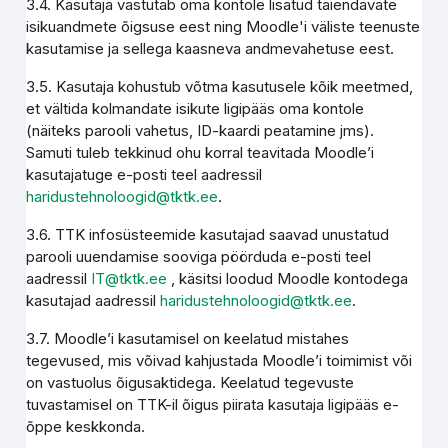
3.4. Kasutaja vastutab oma kontole lisatud täiendavate
isikuandmete õigsuse eest ning Moodle'i väliste teenuste
kasutamise ja sellega kaasneva andmevahetuse eest.
3.5. Kasutaja kohustub võtma kasutusele kõik meetmed,
et vältida kolmandate isikute ligipääs oma kontole
(näiteks parooli vahetus, ID-kaardi peatamine jms).
Samuti tuleb tekkinud ohu korral teavitada Moodle’i
kasutajatuge e-posti teel aadressil
haridustehnoloogid@tktk.ee
.
3.6. TTK infosüsteemide kasutajad saavad unustatud
parooli uuendamise sooviga pöörduda e-posti teel
aadressil
IT@tktk.ee
, käsitsi loodud Moodle kontodega
kasutajad aadressil
haridustehnoloogid@tktk.ee
.
3.7. Moodle’i kasutamisel on keelatud mistahes
tegevused, mis võivad kahjustada Moodle’i toimimist või
on vastuolus õigusaktidega. Keelatud tegevuste
tuvastamisel on TTK-il õigus piirata kasutaja ligipääs e-
õppe keskkonda.