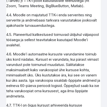
(Tahvel) jt TTK-i poolt kasutatavate teenustega (nt
Zoom, Teams Meeting, BigBlueButton, Matlab).
4.4. Moodle on majutatud TTK-i enda serverites ning
serverite ja andmebaasi tarkvara varustatakse jooksvalt
ajakohaste turvauuendustega.
4.5. Planeeritud katkestused toimuvad üldjuhul väljaspool
tööaega ja sellest teavitatakse kasutajad Moodle’i
avalehel.
4.6. Moodle’i automaatne kursuste varundamine toimub
üks kord nädalas. Kursust ei varundata, kui pärast viimast
varundust pole toimunud muudatusi. Säilitatakse
maksimaalselt kaks varukoopiat ühe kursuse kohta,
minimaalselt üks. Üks kustutakse ära, kui see on vanem
kui üks aasta. Iga varukoopia sisaldab õppijate andmeid ja
eelneva 60-päeva perioodi logisid. Õppejõud saab ka ise
teha varukoopiat oma kursusest, aga ilma õppijate
andmeteta.
4.7. TTK-l on õigus kursust arhiveerida kursuse