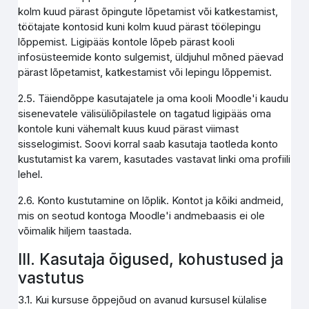
kolm kuud pärast õpingute lõpetamist või katkestamist,
töötajate kontosid kuni kolm kuud pärast töölepingu
lõppemist. Ligipääs kontole lõpeb pärast kooli
infosüsteemide konto sulgemist, üldjuhul mõned päevad
pärast lõpetamist, katkestamist või lepingu lõppemist.
2.5. Täiendõppe kasutajatele ja oma kooli Moodle'i kaudu
sisenevatele välisüliõpilastele on tagatud ligipääs oma
kontole kuni vähemalt kuus kuud pärast viimast
sisselogimist. Soovi korral saab kasutaja taotleda konto
kustutamist ka varem, kasutades vastavat linki oma profiili
lehel.
2.6. Konto kustutamine on lõplik. Kontot ja kõiki andmeid,
mis on seotud kontoga Moodle'i andmebaasis ei ole
võimalik hiljem taastada.
III. Kasutaja õigused, kohustused ja
vastutus
3.1. Kui kursuse õppejõud on avanud kursusel külalise