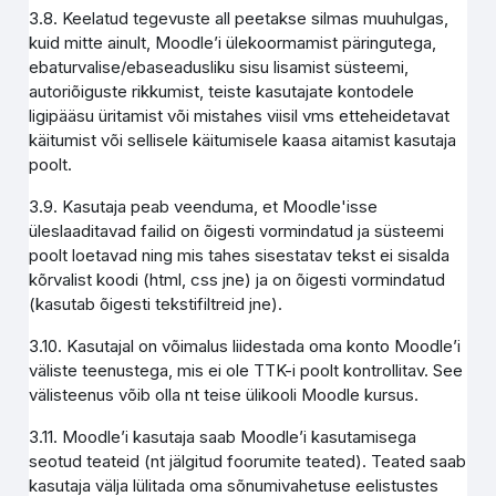
3.8. Keelatud tegevuste all peetakse silmas muuhulgas,
kuid mitte ainult, Moodle’i ülekoormamist päringutega,
ebaturvalise/ebaseadusliku sisu lisamist süsteemi,
autoriõiguste rikkumist, teiste kasutajate kontodele
ligipääsu üritamist või mistahes viisil vms etteheidetavat
käitumist või sellisele käitumisele kaasa aitamist kasutaja
poolt.
3.9. Kasutaja peab veenduma, et Moodle'isse
üleslaaditavad failid on õigesti vormindatud ja süsteemi
poolt loetavad ning mis tahes sisestatav tekst ei sisalda
kõrvalist koodi (html, css jne) ja on õigesti vormindatud
(kasutab õigesti tekstifiltreid jne).
3.10. Kasutajal on võimalus liidestada oma konto Moodle’i
väliste teenustega, mis ei ole TTK-i poolt kontrollitav. See
välisteenus võib olla nt teise ülikooli Moodle kursus.
3.11. Moodle’i kasutaja saab Moodle’i kasutamisega
seotud teateid (nt jälgitud foorumite teated). Teated saab
kasutaja välja lülitada oma sõnumivahetuse eelistustes