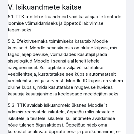
V. Isikuandmete kaitse
5.1. TTK töötleb isikuandmeid vaid kasutajatele kontode
loomise võimaldamiseks ja õppetöö läbiviimise
tagamiseks.
5.2. Efektiivsemaks toimimiseks kasutab Moodle
küpsiseid. Moodle seansiküpsis on oluline küpsis, mis
tagab järjepidevuse, võimaldades kasutajal jääda
sisselogitud Moodle'i seansi ajal lehelt lehele
navigeerimisel. Kui logitakse välja või suletakse
veebilehitseja, kustutatakse see küpsis automaatselt
veebilehitsejast ja serverist. Moodle ID küpsis on vähem
oluline küpsis, mida kasutatakse mugavuse huvides
kasutaja kasutajanime ja keeleseade meeldejätmiseks.
5.3. TTK avaldab isikuandmeid üksnes Moodle’it
administreerivatele isikutele, õppejõu rollis olevatele
isikutele ja teistele isikutele, kui andmete avaldamise
nõue tuleneb õigusaktidest. Õppejõud näeb oma
kursustel osalevate õppijate ees- ja perekonnanime, e-