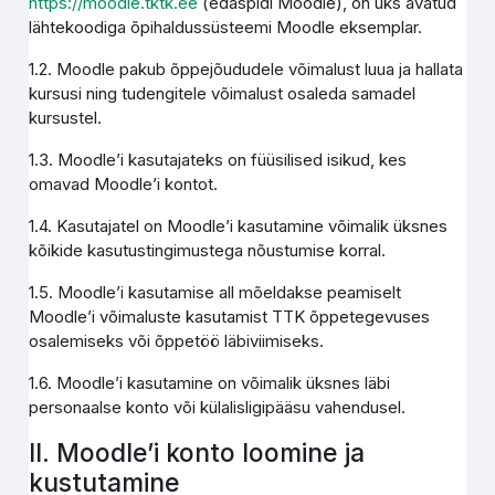
https://moodle.tktk.ee
(edaspidi Moodle), on üks avatud
lähtekoodiga õpihaldussüsteemi Moodle eksemplar.
1.2. Moodle pakub õppejõududele võimalust luua ja hallata
kursusi ning tudengitele võimalust osaleda samadel
kursustel.
1.3. Moodle’i kasutajateks on füüsilised isikud, kes
omavad Moodle’i kontot.
1.4. Kasutajatel on Moodle’i kasutamine võimalik üksnes
kõikide kasutustingimustega nõustumise korral.
1.5. Moodle’i kasutamise all mõeldakse peamiselt
Moodle’i võimaluste kasutamist TTK õppetegevuses
osalemiseks või õppetöö läbiviimiseks.
1.6. Moodle’i kasutamine on võimalik üksnes läbi
personaalse konto või külalisligipääsu vahendusel.
II. Moodle’i konto loomine ja
kustutamine