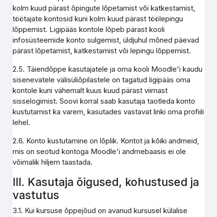
kolm kuud pärast õpingute lõpetamist või katkestamist,
töötajate kontosid kuni kolm kuud pärast töölepingu
lõppemist. Ligipääs kontole lõpeb pärast kooli
infosüsteemide konto sulgemist, üldjuhul mõned päevad
pärast lõpetamist, katkestamist või lepingu lõppemist.
2.5. Täiendõppe kasutajatele ja oma kooli Moodle'i kaudu
sisenevatele välisüliõpilastele on tagatud ligipääs oma
kontole kuni vähemalt kuus kuud pärast viimast
sisselogimist. Soovi korral saab kasutaja taotleda konto
kustutamist ka varem, kasutades vastavat linki oma profiili
lehel.
2.6. Konto kustutamine on lõplik. Kontot ja kõiki andmeid,
mis on seotud kontoga Moodle'i andmebaasis ei ole
võimalik hiljem taastada.
III. Kasutaja õigused, kohustused ja
vastutus
3.1. Kui kursuse õppejõud on avanud kursusel külalise