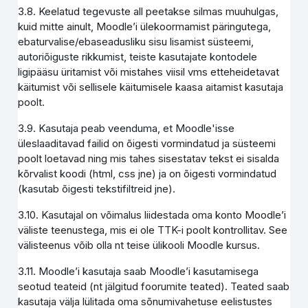
3.8. Keelatud tegevuste all peetakse silmas muuhulgas,
kuid mitte ainult, Moodle’i ülekoormamist päringutega,
ebaturvalise/ebaseadusliku sisu lisamist süsteemi,
autoriõiguste rikkumist, teiste kasutajate kontodele
ligipääsu üritamist või mistahes viisil vms etteheidetavat
käitumist või sellisele käitumisele kaasa aitamist kasutaja
poolt.
3.9. Kasutaja peab veenduma, et Moodle'isse
üleslaaditavad failid on õigesti vormindatud ja süsteemi
poolt loetavad ning mis tahes sisestatav tekst ei sisalda
kõrvalist koodi (html, css jne) ja on õigesti vormindatud
(kasutab õigesti tekstifiltreid jne).
3.10. Kasutajal on võimalus liidestada oma konto Moodle’i
väliste teenustega, mis ei ole TTK-i poolt kontrollitav. See
välisteenus võib olla nt teise ülikooli Moodle kursus.
3.11. Moodle’i kasutaja saab Moodle’i kasutamisega
seotud teateid (nt jälgitud foorumite teated). Teated saab
kasutaja välja lülitada oma sõnumivahetuse eelistustes