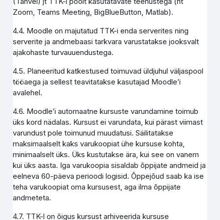
(Tahvel) jt TTK-i poolt kasutatavate teenustega (nt
Zoom, Teams Meeting, BigBlueButton, Matlab).
4.4. Moodle on majutatud TTK-i enda serverites ning
serverite ja andmebaasi tarkvara varustatakse jooksvalt
ajakohaste turvauuendustega.
4.5. Planeeritud katkestused toimuvad üldjuhul väljaspool
tööaega ja sellest teavitatakse kasutajad Moodle’i
avalehel.
4.6. Moodle’i automaatne kursuste varundamine toimub
üks kord nädalas. Kursust ei varundata, kui pärast viimast
varundust pole toimunud muudatusi. Säilitatakse
maksimaalselt kaks varukoopiat ühe kursuse kohta,
minimaalselt üks. Üks kustutakse ära, kui see on vanem
kui üks aasta. Iga varukoopia sisaldab õppijate andmeid ja
eelneva 60-päeva perioodi logisid. Õppejõud saab ka ise
teha varukoopiat oma kursusest, aga ilma õppijate
andmeteta.
4.7. TTK-l on õigus kursust arhiveerida kursuse