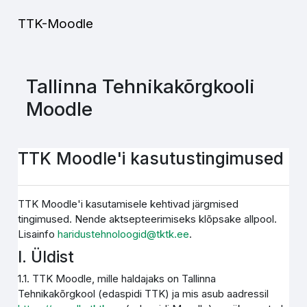
Jäta vahele peasisuni
TTK-Moodle
Tallinna Tehnikakõrgkooli
Moodle
TTK Moodle'i kasutustingimused
TTK Moodle'i kasutamisele kehtivad järgmised
tingimused. Nende aktsepteerimiseks klõpsake allpool.
Lisainfo
haridustehnoloogid@tktk.ee
.
I. Üldist
1.1. TTK Moodle, mille haldajaks on Tallinna
Tehnikakõrgkool (edaspidi TTK) ja mis asub aadressil