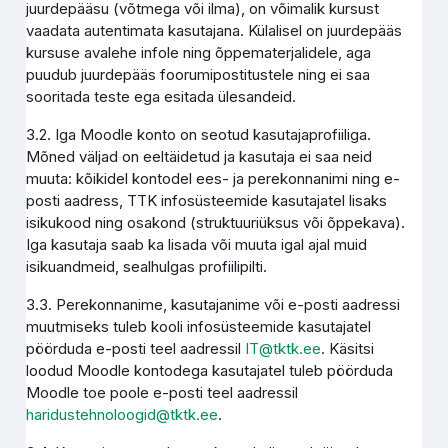
juurdepääsu (võtmega või ilma), on võimalik kursust
vaadata autentimata kasutajana. Külalisel on juurdepääs
kursuse avalehe infole ning õppematerjalidele, aga
puudub juurdepääs foorumipostitustele ning ei saa
sooritada teste ega esitada ülesandeid.
3.2. Iga Moodle konto on seotud kasutajaprofiiliga.
Mõned väljad on eeltäidetud ja kasutaja ei saa neid
muuta: kõikidel kontodel ees- ja perekonnanimi ning e-
posti aadress, TTK infosüsteemide kasutajatel lisaks
isikukood ning osakond (struktuuriüksus või õppekava).
Iga kasutaja saab ka lisada või muuta igal ajal muid
isikuandmeid, sealhulgas profiilipilti.
3.3. Perekonnanime, kasutajanime või e-posti aadressi
muutmiseks tuleb kooli infosüsteemide kasutajatel
pöörduda e-posti teel aadressil
IT@tktk.ee
. Käsitsi
loodud Moodle kontodega kasutajatel tuleb pöörduda
Moodle toe poole e-posti teel aadressil
haridustehnoloogid@tktk.ee
.