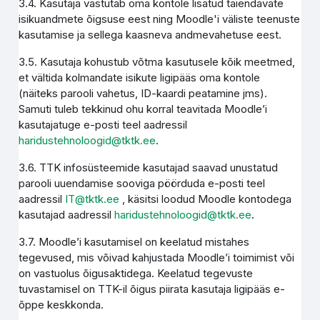
3.4. Kasutaja vastutab oma kontole lisatud täiendavate
isikuandmete õigsuse eest ning Moodle'i väliste teenuste
kasutamise ja sellega kaasneva andmevahetuse eest.
3.5. Kasutaja kohustub võtma kasutusele kõik meetmed,
et vältida kolmandate isikute ligipääs oma kontole
(näiteks parooli vahetus, ID-kaardi peatamine jms).
Samuti tuleb tekkinud ohu korral teavitada Moodle’i
kasutajatuge e-posti teel aadressil
haridustehnoloogid@tktk.ee
.
3.6. TTK infosüsteemide kasutajad saavad unustatud
parooli uuendamise sooviga pöörduda e-posti teel
aadressil
IT@tktk.ee
, käsitsi loodud Moodle kontodega
kasutajad aadressil
haridustehnoloogid@tktk.ee
.
3.7. Moodle’i kasutamisel on keelatud mistahes
tegevused, mis võivad kahjustada Moodle’i toimimist või
on vastuolus õigusaktidega. Keelatud tegevuste
tuvastamisel on TTK-il õigus piirata kasutaja ligipääs e-
õppe keskkonda.