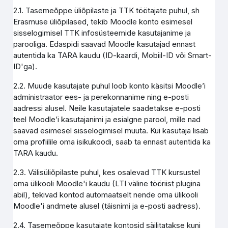
2.1. Tasemeõppe üliõpilaste ja TTK töötajate puhul, sh
Erasmuse üliõpilased, tekib Moodle konto esimesel
sisselogimisel TTK infosüsteemide kasutajanime ja
parooliga. Edaspidi saavad Moodle kasutajad ennast
autentida ka TARA kaudu (ID-kaardi, Mobiil-ID või Smart-
ID'ga).
2.2. Muude kasutajate puhul loob konto käsitsi Moodle’i
administraator ees- ja perekonnanime ning e-posti
aadressi alusel. Neile kasutajatele saadetakse e-posti
teel Moodle’i kasutajanimi ja esialgne parool, mille nad
saavad esimesel sisselogimisel muuta. Kui kasutaja lisab
oma profiilile oma isikukoodi, saab ta ennast autentida ka
TARA kaudu.
2.3. Välisüliõpilaste puhul, kes osalevad TTK kursustel
oma ülikooli Moodle'i kaudu (LTI väline tööriist plugina
abil), tekivad kontod automaatselt nende oma ülikooli
Moodle'i andmete alusel (täisnimi ja e-posti aadress).
2.4. Tasemeõppe kasutajate kontosid säilitatakse kuni