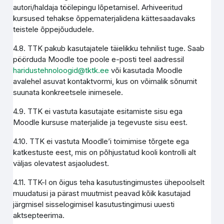
autori/haldaja töölepingu lõpetamisel. Arhiveeritud
kursused tehakse õppematerjalidena kättesaadavaks
teistele õppejõududele.
4.8. TTK pakub kasutajatele täielikku tehnilist tuge. Saab
pöörduda Moodle toe poole e-posti teel aadressil
haridustehnoloogid@tktk.ee
või kasutada Moodle
avalehel asuvat kontaktvormi, kus on võimalik sõnumit
suunata konkreetsele inimesele.
4.9. TTK ei vastuta kasutajate esitamiste sisu ega
Moodle kursuse materjalide ja tegevuste sisu eest.
4.10. TTK ei vastuta Moodle’i toimimise tõrgete ega
katkestuste eest, mis on põhjustatud kooli kontrolli alt
väljas olevatest asjaoludest.
4.11. TTK-l on õigus teha kasutustingimustes ühepoolselt
muudatusi ja pärast muutmist peavad kõik kasutajad
järgmisel sisselogimisel kasutustingimusi uuesti
aktsepteerima.