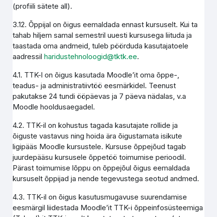
(profiili sätete all).
3.12. Õppijal on õigus eemaldada ennast kursuselt. Kui ta
tahab hiljem samal semestril uuesti kursusega liituda ja
taastada oma andmeid, tuleb pöörduda kasutajatoele
aadressil
haridustehnoloogid@tktk.ee
.
4.1. TTK-l on õigus kasutada Moodle’it oma õppe-,
teadus- ja administratiivtöö eesmärkidel. Teenust
pakutakse 24 tundi ööpäevas ja 7 päeva nädalas, v.a
Moodle hooldusaegadel.
4.2. TTK-il on kohustus tagada kasutajate rollide ja
õiguste vastavus ning hoida ära õigustamata isikute
ligipääs Moodle kursustele. Kursuse õppejõud tagab
juurdepääsu kursusele õppetöö toimumise perioodil.
Pärast toimumise lõppu on õppejõul õigus eemaldada
kursuselt õppijad ja nende tegevustega seotud andmed.
4.3. TTK-il on õigus kasutusmugavuse suurendamise
eesmärgil liidestada Moodle’it TTK-i õppeinfosüsteemiga