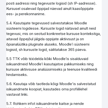
posti aadressi ning tegevuste logisid (sh IP-aadresse).
Kursusel osalevad õppijad näevad ainult kaasõppijate
ees- ja perekonnanime.
5.4. Kasutajate tegevused salvestatakse Moodle
süsteemi logidesse. Kursuste logid näitavad ainult neid
tegevusi, mis on seotud konkreetse kursuse kontekstiga,
aitavad õppejõul jälgida oppijate aktiivsust ja on
õpianalüütika pluginate aluseks. Moodle’i süsteemi
logisid, sh kursuste logid, säilitatakse 365 päeva.
5.5 TTK võib töödelda kõiki Moodle’is sisalduvaid
isikuandmeid Moodle’i kasutajatoe pakkumiseks ning
kursuse aktiivsuse analüüsimiseks ja teenuse kvaliteedi
hindamiseks.
5.6. Kasutaja võib taotleda kõigi Moodle'is salvestatud
isikuandmete koopiat, kasutades oma profiililehel
vastavat linki.
5.7. Rohkem infot isikuandmete kaitse ja nende