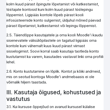
kolm kuud pärast õpingute lõpetamist või katkestamist,
töötajate kontosid kuni kolm kuud pärast töölepingu
lõppemist. Ligipääs kontole lõpeb pärast kooli
infosüsteemide konto sulgemist, üldjuhul mõned päevad
pärast lõpetamist, katkestamist või lepingu lõppemist.
2.5. Täiendõppe kasutajatele ja oma kooli Moodle'i kaudu
sisenevatele välisüliõpilastele on tagatud ligipääs oma
kontole kuni vähemalt kuus kuud pärast viimast
sisselogimist. Soovi korral saab kasutaja taotleda konto
kustutamist ka varem, kasutades vastavat linki oma profiili
lehel.
2.6. Konto kustutamine on lõplik. Kontot ja kõiki andmeid,
mis on seotud kontoga Moodle'i andmebaasis ei ole
võimalik hiljem taastada.
III. Kasutaja õigused, kohustused ja
vastutus
3.1. Kui kursuse õppejõud on avanud kursusel külalise