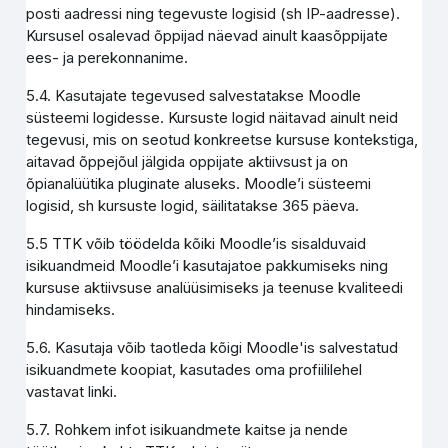
posti aadressi ning tegevuste logisid (sh IP-aadresse).
Kursusel osalevad õppijad näevad ainult kaasõppijate
ees- ja perekonnanime.
5.4. Kasutajate tegevused salvestatakse Moodle
süsteemi logidesse. Kursuste logid näitavad ainult neid
tegevusi, mis on seotud konkreetse kursuse kontekstiga,
aitavad õppejõul jälgida oppijate aktiivsust ja on
õpianalüütika pluginate aluseks. Moodle’i süsteemi
logisid, sh kursuste logid, säilitatakse 365 päeva.
5.5 TTK võib töödelda kõiki Moodle’is sisalduvaid
isikuandmeid Moodle’i kasutajatoe pakkumiseks ning
kursuse aktiivsuse analüüsimiseks ja teenuse kvaliteedi
hindamiseks.
5.6. Kasutaja võib taotleda kõigi Moodle'is salvestatud
isikuandmete koopiat, kasutades oma profiililehel
vastavat linki.
5.7. Rohkem infot isikuandmete kaitse ja nende