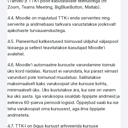
(Tahvel) jt TTK-i poolt kasutatavate teenustega (nt
Zoom, Teams Meeting, BigBlueButton, Matlab).
4.4. Moodle on majutatud TTK-i enda serverites ning
serverite ja andmebaasi tarkvara varustatakse jooksvalt
ajakohaste turvauuendustega.
4.5. Planeeritud katkestused toimuvad üldjuhul väljaspool
tööaega ja sellest teavitatakse kasutajad Moodle’i
avalehel.
4.6. Moodle’i automaatne kursuste varundamine toimub
üks kord nädalas. Kursust ei varundata, kui pärast viimast
varundust pole toimunud muudatusi. Säilitatakse
maksimaalselt kaks varukoopiat ühe kursuse kohta,
minimaalselt üks. Üks kustutakse ära, kui see on vanem
kui üks aasta. Iga varukoopia sisaldab õppijate andmeid ja
eelneva 60-päeva perioodi logisid. Õppejõud saab ka ise
teha varukoopiat oma kursusest, aga ilma õppijate
andmeteta.
4.7. TTK-l on õigus kursust arhiveerida kursuse