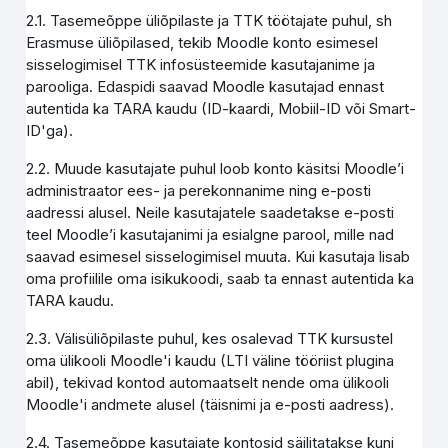
2.1. Tasemeõppe üliõpilaste ja TTK töötajate puhul, sh
Erasmuse üliõpilased, tekib Moodle konto esimesel
sisselogimisel TTK infosüsteemide kasutajanime ja
parooliga. Edaspidi saavad Moodle kasutajad ennast
autentida ka TARA kaudu (ID-kaardi, Mobiil-ID või Smart-
ID'ga).
2.2. Muude kasutajate puhul loob konto käsitsi Moodle’i
administraator ees- ja perekonnanime ning e-posti
aadressi alusel. Neile kasutajatele saadetakse e-posti
teel Moodle’i kasutajanimi ja esialgne parool, mille nad
saavad esimesel sisselogimisel muuta. Kui kasutaja lisab
oma profiilile oma isikukoodi, saab ta ennast autentida ka
TARA kaudu.
2.3. Välisüliõpilaste puhul, kes osalevad TTK kursustel
oma ülikooli Moodle'i kaudu (LTI väline tööriist plugina
abil), tekivad kontod automaatselt nende oma ülikooli
Moodle'i andmete alusel (täisnimi ja e-posti aadress).
2.4. Tasemeõppe kasutajate kontosid säilitatakse kuni