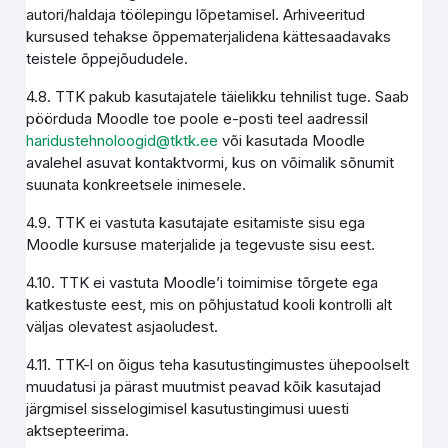
autori/haldaja töölepingu lõpetamisel. Arhiveeritud
kursused tehakse õppematerjalidena kättesaadavaks
teistele õppejõududele.
4.8. TTK pakub kasutajatele täielikku tehnilist tuge. Saab
pöörduda Moodle toe poole e-posti teel aadressil
haridustehnoloogid@tktk.ee
või kasutada Moodle
avalehel asuvat kontaktvormi, kus on võimalik sõnumit
suunata konkreetsele inimesele.
4.9. TTK ei vastuta kasutajate esitamiste sisu ega
Moodle kursuse materjalide ja tegevuste sisu eest.
4.10. TTK ei vastuta Moodle’i toimimise tõrgete ega
katkestuste eest, mis on põhjustatud kooli kontrolli alt
väljas olevatest asjaoludest.
4.11. TTK-l on õigus teha kasutustingimustes ühepoolselt
muudatusi ja pärast muutmist peavad kõik kasutajad
järgmisel sisselogimisel kasutustingimusi uuesti
aktsepteerima.