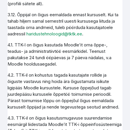
(profiili sätete all).
3.12. Õppijal on õigus eemaldada ennast kursuselt. Kui ta
tahab hiljem samal semestril uuesti kursusega liituda ja
taastada oma andmeid, tuleb pöörduda kasutajatoele
aadressil
haridustehnoloogid@tktk.ee
.
4.1. TTK-l on õigus kasutada Moodle’it oma õppe-,
teadus- ja administratiivtöö eesmärkidel. Teenust
pakutakse 24 tundi ööpäevas ja 7 päeva nädalas, v.a
Moodle hooldusaegadel.
4.2. TTK-il on kohustus tagada kasutajate rollide ja
õiguste vastavus ning hoida ära õigustamata isikute
ligipääs Moodle kursustele. Kursuse õppejõud tagab
juurdepääsu kursusele õppetöö toimumise perioodil.
Pärast toimumise lõppu on õppejõul õigus eemaldada
kursuselt õppijad ja nende tegevustega seotud andmed.
4.3. TTK-il on õigus kasutusmugavuse suurendamise
eesmärgil liidestada Moodle’it TTK-i õppeinfosüsteemiga