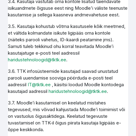
3.4. Kasutaja vastutab oma kontole lisatud täiendavate
isikuandmete õigsuse eest ning Moodle'i väliste teenuste
kasutamise ja sellega kaasneva andmevahetuse eest.
3.5. Kasutaja kohustub võtma kasutusele kõik meetmed,
et vältida kolmandate isikute ligipääs oma kontole
(näiteks parooli vahetus, ID-kaardi peatamine jms).
Samuti tuleb tekkinud ohu korral teavitada Moodle’i
kasutajatuge e-posti teel aadressil
haridustehnoloogid@tktk.ee
.
3.6. TTK infosüsteemide kasutajad saavad unustatud
parooli uuendamise sooviga pöörduda e-posti teel
aadressil
IT@tktk.ee
, käsitsi loodud Moodle kontodega
kasutajad aadressil
haridustehnoloogid@tktk.ee
.
3.7. Moodle’i kasutamisel on keelatud mistahes
tegevused, mis võivad kahjustada Moodle’i toimimist või
on vastuolus õigusaktidega. Keelatud tegevuste
tuvastamisel on TTK-il õigus piirata kasutaja ligipääs e-
õppe keskkonda.