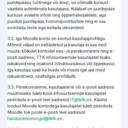
juurdepääsu (võtmega või ilma), on võimalik kursust
vaadata autentimata kasutajana. Külalisel on juurdepääs
kursuse avalehe infole ning õppematerjalidele, aga
puudub juurdepääs foorumipostitustele ning ei saa
sooritada teste ega esitada ülesandeid.
3.2. Iga Moodle konto on seotud kasutajaprofiiliga.
Mõned väljad on eeltäidetud ja kasutaja ei saa neid
muuta: kõikidel kontodel ees- ja perekonnanimi ning e-
posti aadress, TTK infosüsteemide kasutajatel lisaks
isikukood ning osakond (struktuuriüksus või õppekava).
Iga kasutaja saab ka lisada või muuta igal ajal muid
isikuandmeid, sealhulgas profiilipilti.
3.3. Perekonnanime, kasutajanime või e-posti aadressi
muutmiseks tuleb kooli infosüsteemide kasutajatel
pöörduda e-posti teel aadressil
IT@tktk.ee
. Käsitsi
loodud Moodle kontodega kasutajatel tuleb pöörduda
Moodle toe poole e-posti teel aadressil
haridustehnoloogid@tktk.ee
.