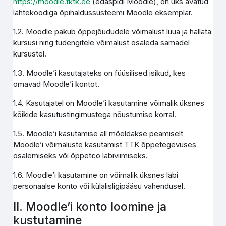
https://moodle.tktk.ee
(edaspidi Moodle), on üks avatud
lähtekoodiga õpihaldussüsteemi Moodle eksemplar.
1.2. Moodle pakub õppejõududele võimalust luua ja hallata
kursusi ning tudengitele võimalust osaleda samadel
kursustel.
1.3. Moodle’i kasutajateks on füüsilised isikud, kes
omavad Moodle’i kontot.
1.4. Kasutajatel on Moodle’i kasutamine võimalik üksnes
kõikide kasutustingimustega nõustumise korral.
1.5. Moodle’i kasutamise all mõeldakse peamiselt
Moodle’i võimaluste kasutamist TTK õppetegevuses
osalemiseks või õppetöö läbiviimiseks.
1.6. Moodle’i kasutamine on võimalik üksnes läbi
personaalse konto või külalisligipääsu vahendusel.
II. Moodle’i konto loomine ja
kustutamine