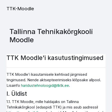
Jäta vahele peasisuni
TTK-Moodle
Tallinna Tehnikakõrgkooli
Moodle
TTK Moodle'i kasutustingimused
TTK Moodle'i kasutamisele kehtivad järgmised
tingimused. Nende aktsepteerimiseks klõpsake allpool.
Lisainfo
haridustehnoloogid@tktk.ee
.
I. Üldist
1.1. TTK Moodle, mille haldajaks on Tallinna
Tehnikakõrgkool (edaspidi TTK) ja mis asub aadressil