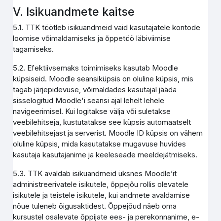
V. Isikuandmete kaitse
5.1. TTK töötleb isikuandmeid vaid kasutajatele kontode
loomise võimaldamiseks ja õppetöö läbiviimise
tagamiseks.
5.2. Efektiivsemaks toimimiseks kasutab Moodle
küpsiseid. Moodle seansiküpsis on oluline küpsis, mis
tagab järjepidevuse, võimaldades kasutajal jääda
sisselogitud Moodle'i seansi ajal lehelt lehele
navigeerimisel. Kui logitakse välja või suletakse
veebilehitseja, kustutatakse see küpsis automaatselt
veebilehitsejast ja serverist. Moodle ID küpsis on vähem
oluline küpsis, mida kasutatakse mugavuse huvides
kasutaja kasutajanime ja keeleseade meeldejätmiseks.
5.3. TTK avaldab isikuandmeid üksnes Moodle’it
administreerivatele isikutele, õppejõu rollis olevatele
isikutele ja teistele isikutele, kui andmete avaldamise
nõue tuleneb õigusaktidest. Õppejõud näeb oma
kursustel osalevate õppijate ees- ja perekonnanime, e-