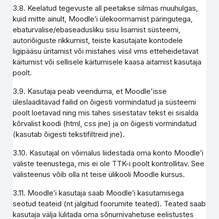
3.8. Keelatud tegevuste all peetakse silmas muuhulgas,
kuid mitte ainult, Moodle’i ülekoormamist päringutega,
ebaturvalise/ebaseadusliku sisu lisamist süsteemi,
autoriõiguste rikkumist, teiste kasutajate kontodele
ligipääsu üritamist või mistahes viisil vms etteheidetavat
käitumist või sellisele käitumisele kaasa aitamist kasutaja
poolt.
3.9. Kasutaja peab veenduma, et Moodle'isse
üleslaaditavad failid on õigesti vormindatud ja süsteemi
poolt loetavad ning mis tahes sisestatav tekst ei sisalda
kõrvalist koodi (html, css jne) ja on õigesti vormindatud
(kasutab õigesti tekstifiltreid jne).
3.10. Kasutajal on võimalus liidestada oma konto Moodle’i
väliste teenustega, mis ei ole TTK-i poolt kontrollitav. See
välisteenus võib olla nt teise ülikooli Moodle kursus.
3.11. Moodle’i kasutaja saab Moodle’i kasutamisega
seotud teateid (nt jälgitud foorumite teated). Teated saab
kasutaja välja lülitada oma sõnumivahetuse eelistustes