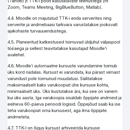
(Tahvel) jt TTK-i poolt kasutatavate teenustega (nt
Zoom, Teams Meeting, BigBlueButton, Matlab).
4.4. Moodle on majutatud TTK-i enda serverites ning
serverite ja andmebaasi tarkvara varustatakse jooksvalt
ajakohaste turvauuendustega.
4.5. Planeeritud katkestused toimuvad üldjuhul väljaspool
tööaega ja sellest teavitatakse kasutajad Moodle’i
avalehel.
4.6. Moodle’i automaatne kursuste varundamine toimub
üks kord nädalas. Kursust ei varundata, kui pärast viimast
varundust pole toimunud muudatusi. Säilitatakse
maksimaalselt kaks varukoopiat ühe kursuse kohta,
minimaalselt üks. Üks kustutakse ära, kui see on vanem
kui üks aasta. Iga varukoopia sisaldab õppijate andmeid ja
eelneva 60-päeva perioodi logisid. Õppejõud saab ka ise
teha varukoopiat oma kursusest, aga ilma õppijate
andmeteta.
4.7. TTK-l on õigus kursust arhiveerida kursuse