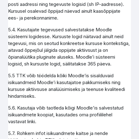
posti aadressi ning tegevuste logisid (sh IP-aadresse).
Kursusel osalevad õppijad näevad ainult kaasõppijate
ees- ja perekonnanime.
5.4. Kasutajate tegevused salvestatakse Moodle
süsteemi logidesse. Kursuste logid näitavad ainult neid
tegevusi, mis on seotud konkreetse kursuse kontekstiga,
aitavad õppejõul jälgida oppijate aktiivsust ja on
õpianalüütika pluginate aluseks. Moodle’i süsteemi
logisid, sh kursuste logid, säilitatakse 365 päeva.
5.5 TTK võib töödelda kõiki Moodle’is sisalduvaid
isikuandmeid Moodle’i kasutajatoe pakkumiseks ning
kursuse aktiivsuse analüüsimiseks ja teenuse kvaliteedi
hindamiseks.
5.6. Kasutaja võib taotleda kõigi Moodle'is salvestatud
isikuandmete koopiat, kasutades oma profiililehel
vastavat linki.
5.7. Rohkem infot isikuandmete kaitse ja nende