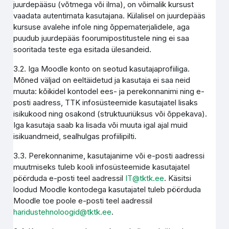
juurdepääsu (võtmega või ilma), on võimalik kursust
vaadata autentimata kasutajana. Külalisel on juurdepääs
kursuse avalehe infole ning õppematerjalidele, aga
puudub juurdepääs foorumipostitustele ning ei saa
sooritada teste ega esitada ülesandeid.
3.2. Iga Moodle konto on seotud kasutajaprofiiliga.
Mõned väljad on eeltäidetud ja kasutaja ei saa neid
muuta: kõikidel kontodel ees- ja perekonnanimi ning e-
posti aadress, TTK infosüsteemide kasutajatel lisaks
isikukood ning osakond (struktuuriüksus või õppekava).
Iga kasutaja saab ka lisada või muuta igal ajal muid
isikuandmeid, sealhulgas profiilipilti.
3.3. Perekonnanime, kasutajanime või e-posti aadressi
muutmiseks tuleb kooli infosüsteemide kasutajatel
pöörduda e-posti teel aadressil
IT@tktk.ee
. Käsitsi
loodud Moodle kontodega kasutajatel tuleb pöörduda
Moodle toe poole e-posti teel aadressil
haridustehnoloogid@tktk.ee
.