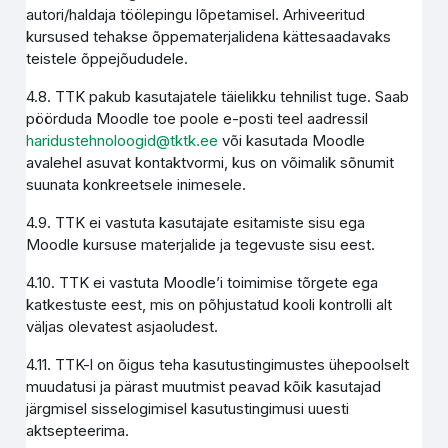
autori/haldaja töölepingu lõpetamisel. Arhiveeritud
kursused tehakse õppematerjalidena kättesaadavaks
teistele õppejõududele.
4.8. TTK pakub kasutajatele täielikku tehnilist tuge. Saab
pöörduda Moodle toe poole e-posti teel aadressil
haridustehnoloogid@tktk.ee
või kasutada Moodle
avalehel asuvat kontaktvormi, kus on võimalik sõnumit
suunata konkreetsele inimesele.
4.9. TTK ei vastuta kasutajate esitamiste sisu ega
Moodle kursuse materjalide ja tegevuste sisu eest.
4.10. TTK ei vastuta Moodle’i toimimise tõrgete ega
katkestuste eest, mis on põhjustatud kooli kontrolli alt
väljas olevatest asjaoludest.
4.11. TTK-l on õigus teha kasutustingimustes ühepoolselt
muudatusi ja pärast muutmist peavad kõik kasutajad
järgmisel sisselogimisel kasutustingimusi uuesti
aktsepteerima.