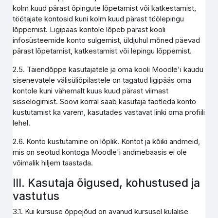
kolm kuud pärast õpingute lõpetamist või katkestamist,
töötajate kontosid kuni kolm kuud pärast töölepingu
lõppemist. Ligipääs kontole lõpeb pärast kooli
infosüsteemide konto sulgemist, üldjuhul mõned päevad
pärast lõpetamist, katkestamist või lepingu lõppemist.
2.5. Täiendõppe kasutajatele ja oma kooli Moodle'i kaudu
sisenevatele välisüliõpilastele on tagatud ligipääs oma
kontole kuni vähemalt kuus kuud pärast viimast
sisselogimist. Soovi korral saab kasutaja taotleda konto
kustutamist ka varem, kasutades vastavat linki oma profiili
lehel.
2.6. Konto kustutamine on lõplik. Kontot ja kõiki andmeid,
mis on seotud kontoga Moodle'i andmebaasis ei ole
võimalik hiljem taastada.
III. Kasutaja õigused, kohustused ja
vastutus
3.1. Kui kursuse õppejõud on avanud kursusel külalise