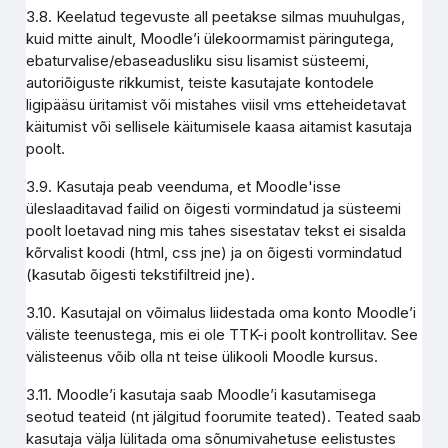
3.8. Keelatud tegevuste all peetakse silmas muuhulgas,
kuid mitte ainult, Moodle’i ülekoormamist päringutega,
ebaturvalise/ebaseadusliku sisu lisamist süsteemi,
autoriõiguste rikkumist, teiste kasutajate kontodele
ligipääsu üritamist või mistahes viisil vms etteheidetavat
käitumist või sellisele käitumisele kaasa aitamist kasutaja
poolt.
3.9. Kasutaja peab veenduma, et Moodle'isse
üleslaaditavad failid on õigesti vormindatud ja süsteemi
poolt loetavad ning mis tahes sisestatav tekst ei sisalda
kõrvalist koodi (html, css jne) ja on õigesti vormindatud
(kasutab õigesti tekstifiltreid jne).
3.10. Kasutajal on võimalus liidestada oma konto Moodle’i
väliste teenustega, mis ei ole TTK-i poolt kontrollitav. See
välisteenus võib olla nt teise ülikooli Moodle kursus.
3.11. Moodle’i kasutaja saab Moodle’i kasutamisega
seotud teateid (nt jälgitud foorumite teated). Teated saab
kasutaja välja lülitada oma sõnumivahetuse eelistustes