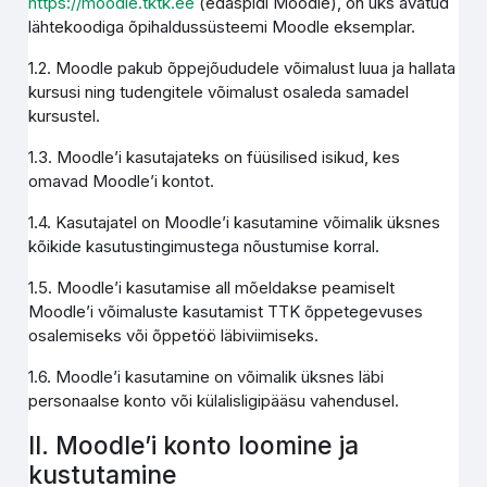
https://moodle.tktk.ee
(edaspidi Moodle), on üks avatud
lähtekoodiga õpihaldussüsteemi Moodle eksemplar.
1.2. Moodle pakub õppejõududele võimalust luua ja hallata
kursusi ning tudengitele võimalust osaleda samadel
kursustel.
1.3. Moodle’i kasutajateks on füüsilised isikud, kes
omavad Moodle’i kontot.
1.4. Kasutajatel on Moodle’i kasutamine võimalik üksnes
kõikide kasutustingimustega nõustumise korral.
1.5. Moodle’i kasutamise all mõeldakse peamiselt
Moodle’i võimaluste kasutamist TTK õppetegevuses
osalemiseks või õppetöö läbiviimiseks.
1.6. Moodle’i kasutamine on võimalik üksnes läbi
personaalse konto või külalisligipääsu vahendusel.
II. Moodle’i konto loomine ja
kustutamine