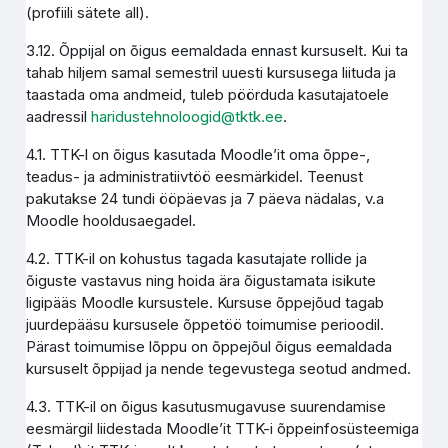
(profiili sätete all).
3.12. Õppijal on õigus eemaldada ennast kursuselt. Kui ta
tahab hiljem samal semestril uuesti kursusega liituda ja
taastada oma andmeid, tuleb pöörduda kasutajatoele
aadressil
haridustehnoloogid@tktk.ee
.
4.1. TTK-l on õigus kasutada Moodle’it oma õppe-,
teadus- ja administratiivtöö eesmärkidel. Teenust
pakutakse 24 tundi ööpäevas ja 7 päeva nädalas, v.a
Moodle hooldusaegadel.
4.2. TTK-il on kohustus tagada kasutajate rollide ja
õiguste vastavus ning hoida ära õigustamata isikute
ligipääs Moodle kursustele. Kursuse õppejõud tagab
juurdepääsu kursusele õppetöö toimumise perioodil.
Pärast toimumise lõppu on õppejõul õigus eemaldada
kursuselt õppijad ja nende tegevustega seotud andmed.
4.3. TTK-il on õigus kasutusmugavuse suurendamise
eesmärgil liidestada Moodle’it TTK-i õppeinfosüsteemiga