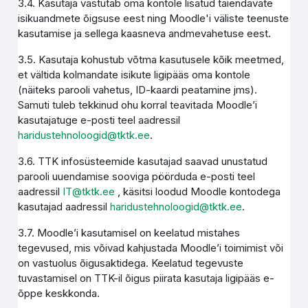
3.4. Kasutaja vastutab oma kontole lisatud täiendavate
isikuandmete õigsuse eest ning Moodle'i väliste teenuste
kasutamise ja sellega kaasneva andmevahetuse eest.
3.5. Kasutaja kohustub võtma kasutusele kõik meetmed,
et vältida kolmandate isikute ligipääs oma kontole
(näiteks parooli vahetus, ID-kaardi peatamine jms).
Samuti tuleb tekkinud ohu korral teavitada Moodle’i
kasutajatuge e-posti teel aadressil
haridustehnoloogid@tktk.ee
.
3.6. TTK infosüsteemide kasutajad saavad unustatud
parooli uuendamise sooviga pöörduda e-posti teel
aadressil
IT@tktk.ee
, käsitsi loodud Moodle kontodega
kasutajad aadressil
haridustehnoloogid@tktk.ee
.
3.7. Moodle’i kasutamisel on keelatud mistahes
tegevused, mis võivad kahjustada Moodle’i toimimist või
on vastuolus õigusaktidega. Keelatud tegevuste
tuvastamisel on TTK-il õigus piirata kasutaja ligipääs e-
õppe keskkonda.