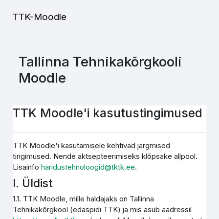
Jäta vahele peasisuni
TTK-Moodle
Tallinna Tehnikakõrgkooli
Moodle
TTK Moodle'i kasutustingimused
TTK Moodle'i kasutamisele kehtivad järgmised
tingimused. Nende aktsepteerimiseks klõpsake allpool.
Lisainfo
haridustehnoloogid@tktk.ee
.
I. Üldist
1.1. TTK Moodle, mille haldajaks on Tallinna
Tehnikakõrgkool (edaspidi TTK) ja mis asub aadressil