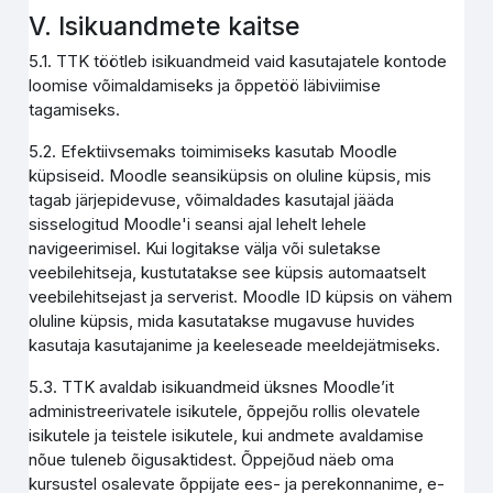
V. Isikuandmete kaitse
5.1. TTK töötleb isikuandmeid vaid kasutajatele kontode
loomise võimaldamiseks ja õppetöö läbiviimise
tagamiseks.
5.2. Efektiivsemaks toimimiseks kasutab Moodle
küpsiseid. Moodle seansiküpsis on oluline küpsis, mis
tagab järjepidevuse, võimaldades kasutajal jääda
sisselogitud Moodle'i seansi ajal lehelt lehele
navigeerimisel. Kui logitakse välja või suletakse
veebilehitseja, kustutatakse see küpsis automaatselt
veebilehitsejast ja serverist. Moodle ID küpsis on vähem
oluline küpsis, mida kasutatakse mugavuse huvides
kasutaja kasutajanime ja keeleseade meeldejätmiseks.
5.3. TTK avaldab isikuandmeid üksnes Moodle’it
administreerivatele isikutele, õppejõu rollis olevatele
isikutele ja teistele isikutele, kui andmete avaldamise
nõue tuleneb õigusaktidest. Õppejõud näeb oma
kursustel osalevate õppijate ees- ja perekonnanime, e-