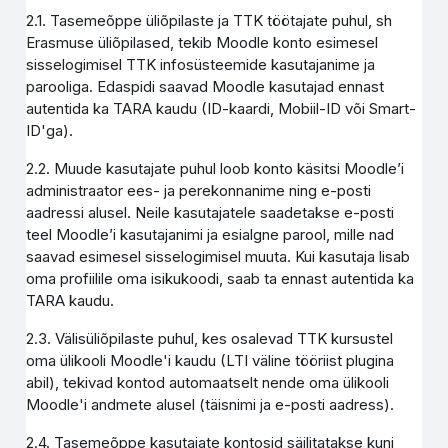
2.1. Tasemeõppe üliõpilaste ja TTK töötajate puhul, sh
Erasmuse üliõpilased, tekib Moodle konto esimesel
sisselogimisel TTK infosüsteemide kasutajanime ja
parooliga. Edaspidi saavad Moodle kasutajad ennast
autentida ka TARA kaudu (ID-kaardi, Mobiil-ID või Smart-
ID'ga).
2.2. Muude kasutajate puhul loob konto käsitsi Moodle’i
administraator ees- ja perekonnanime ning e-posti
aadressi alusel. Neile kasutajatele saadetakse e-posti
teel Moodle’i kasutajanimi ja esialgne parool, mille nad
saavad esimesel sisselogimisel muuta. Kui kasutaja lisab
oma profiilile oma isikukoodi, saab ta ennast autentida ka
TARA kaudu.
2.3. Välisüliõpilaste puhul, kes osalevad TTK kursustel
oma ülikooli Moodle'i kaudu (LTI väline tööriist plugina
abil), tekivad kontod automaatselt nende oma ülikooli
Moodle'i andmete alusel (täisnimi ja e-posti aadress).
2.4. Tasemeõppe kasutajate kontosid säilitatakse kuni