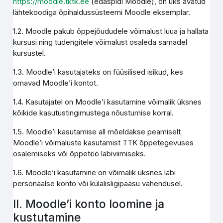
https://moodle.tktk.ee
(edaspidi Moodle), on üks avatud
lähtekoodiga õpihaldussüsteemi Moodle eksemplar.
1.2. Moodle pakub õppejõududele võimalust luua ja hallata
kursusi ning tudengitele võimalust osaleda samadel
kursustel.
1.3. Moodle’i kasutajateks on füüsilised isikud, kes
omavad Moodle’i kontot.
1.4. Kasutajatel on Moodle’i kasutamine võimalik üksnes
kõikide kasutustingimustega nõustumise korral.
1.5. Moodle’i kasutamise all mõeldakse peamiselt
Moodle’i võimaluste kasutamist TTK õppetegevuses
osalemiseks või õppetöö läbiviimiseks.
1.6. Moodle’i kasutamine on võimalik üksnes läbi
personaalse konto või külalisligipääsu vahendusel.
II. Moodle’i konto loomine ja
kustutamine