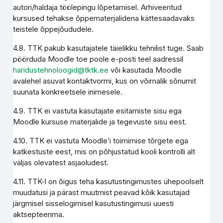
autori/haldaja töölepingu lõpetamisel. Arhiveeritud
kursused tehakse õppematerjalidena kättesaadavaks
teistele õppejõududele.
4.8. TTK pakub kasutajatele täielikku tehnilist tuge. Saab
pöörduda Moodle toe poole e-posti teel aadressil
haridustehnoloogid@tktk.ee
või kasutada Moodle
avalehel asuvat kontaktvormi, kus on võimalik sõnumit
suunata konkreetsele inimesele.
4.9. TTK ei vastuta kasutajate esitamiste sisu ega
Moodle kursuse materjalide ja tegevuste sisu eest.
4.10. TTK ei vastuta Moodle’i toimimise tõrgete ega
katkestuste eest, mis on põhjustatud kooli kontrolli alt
väljas olevatest asjaoludest.
4.11. TTK-l on õigus teha kasutustingimustes ühepoolselt
muudatusi ja pärast muutmist peavad kõik kasutajad
järgmisel sisselogimisel kasutustingimusi uuesti
aktsepteerima.