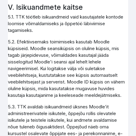
V. Isikuandmete kaitse
5.1. TTK töötleb isikuandmeid vaid kasutajatele kontode
loomise võimaldamiseks ja õppetöö läbiviimise
tagamiseks.
5.2. Efektiivsemaks toimimiseks kasutab Moodle
küpsiseid. Moodle seansiküpsis on oluline küpsis, mis
tagab järjepidevuse, võimaldades kasutajal jääda
sisselogitud Moodle'i seansi ajal lehelt lehele
navigeerimisel. Kui logitakse välja või suletakse
veebilehitseja, kustutatakse see küpsis automaatselt
veebilehitsejast ja serverist. Moodle ID küpsis on vähem
oluline küpsis, mida kasutatakse mugavuse huvides
kasutaja kasutajanime ja keeleseade meeldejätmiseks.
5.3. TTK avaldab isikuandmeid üksnes Moodle’it
administreerivatele isikutele, õppejõu rollis olevatele
isikutele ja teistele isikutele, kui andmete avaldamise
nõue tuleneb õigusaktidest. Õppejõud näeb oma
kursustel osalevate õppijate ees- ja perekonnanime, e-