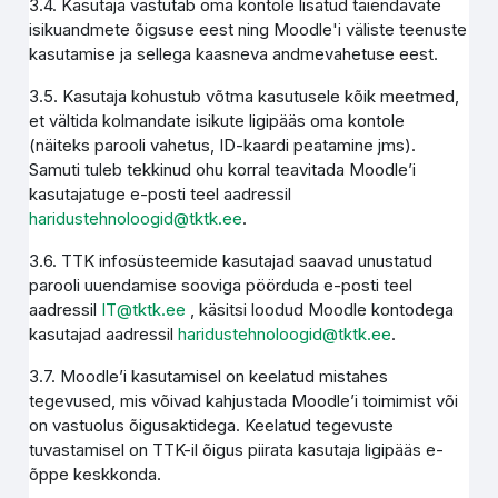
3.4. Kasutaja vastutab oma kontole lisatud täiendavate
isikuandmete õigsuse eest ning Moodle'i väliste teenuste
kasutamise ja sellega kaasneva andmevahetuse eest.
3.5. Kasutaja kohustub võtma kasutusele kõik meetmed,
et vältida kolmandate isikute ligipääs oma kontole
(näiteks parooli vahetus, ID-kaardi peatamine jms).
Samuti tuleb tekkinud ohu korral teavitada Moodle’i
kasutajatuge e-posti teel aadressil
haridustehnoloogid@tktk.ee
.
3.6. TTK infosüsteemide kasutajad saavad unustatud
parooli uuendamise sooviga pöörduda e-posti teel
aadressil
IT@tktk.ee
, käsitsi loodud Moodle kontodega
kasutajad aadressil
haridustehnoloogid@tktk.ee
.
3.7. Moodle’i kasutamisel on keelatud mistahes
tegevused, mis võivad kahjustada Moodle’i toimimist või
on vastuolus õigusaktidega. Keelatud tegevuste
tuvastamisel on TTK-il õigus piirata kasutaja ligipääs e-
õppe keskkonda.