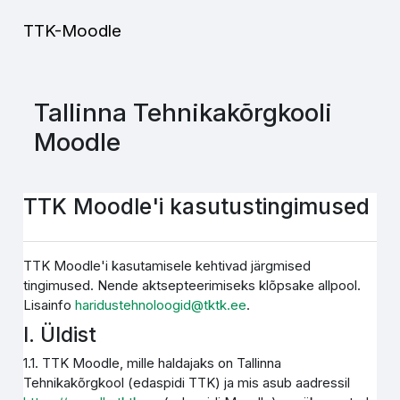
Jäta vahele peasisuni
TTK-Moodle
Tallinna Tehnikakõrgkooli
Moodle
TTK Moodle'i kasutustingimused
TTK Moodle'i kasutamisele kehtivad järgmised
tingimused. Nende aktsepteerimiseks klõpsake allpool.
Lisainfo
haridustehnoloogid@tktk.ee
.
I. Üldist
1.1. TTK Moodle, mille haldajaks on Tallinna
Tehnikakõrgkool (edaspidi TTK) ja mis asub aadressil