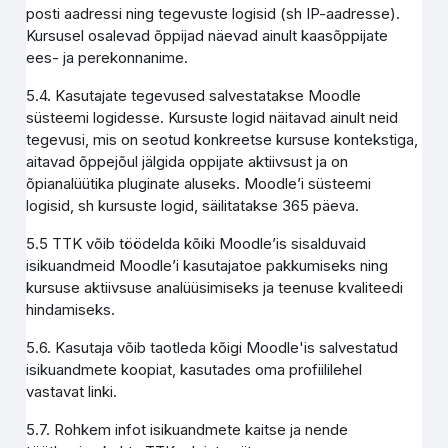
posti aadressi ning tegevuste logisid (sh IP-aadresse).
Kursusel osalevad õppijad näevad ainult kaasõppijate
ees- ja perekonnanime.
5.4. Kasutajate tegevused salvestatakse Moodle
süsteemi logidesse. Kursuste logid näitavad ainult neid
tegevusi, mis on seotud konkreetse kursuse kontekstiga,
aitavad õppejõul jälgida oppijate aktiivsust ja on
õpianalüütika pluginate aluseks. Moodle’i süsteemi
logisid, sh kursuste logid, säilitatakse 365 päeva.
5.5 TTK võib töödelda kõiki Moodle’is sisalduvaid
isikuandmeid Moodle’i kasutajatoe pakkumiseks ning
kursuse aktiivsuse analüüsimiseks ja teenuse kvaliteedi
hindamiseks.
5.6. Kasutaja võib taotleda kõigi Moodle'is salvestatud
isikuandmete koopiat, kasutades oma profiililehel
vastavat linki.
5.7. Rohkem infot isikuandmete kaitse ja nende