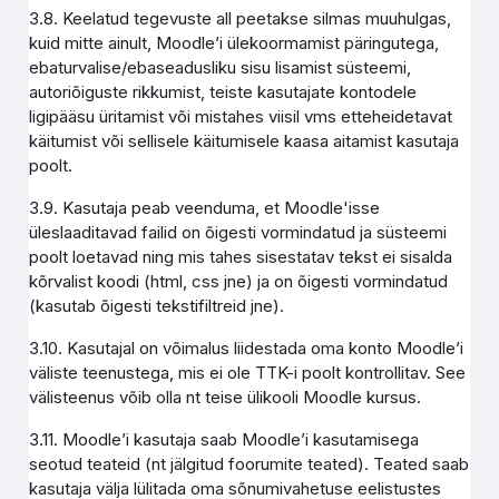
3.8. Keelatud tegevuste all peetakse silmas muuhulgas,
kuid mitte ainult, Moodle’i ülekoormamist päringutega,
ebaturvalise/ebaseadusliku sisu lisamist süsteemi,
autoriõiguste rikkumist, teiste kasutajate kontodele
ligipääsu üritamist või mistahes viisil vms etteheidetavat
käitumist või sellisele käitumisele kaasa aitamist kasutaja
poolt.
3.9. Kasutaja peab veenduma, et Moodle'isse
üleslaaditavad failid on õigesti vormindatud ja süsteemi
poolt loetavad ning mis tahes sisestatav tekst ei sisalda
kõrvalist koodi (html, css jne) ja on õigesti vormindatud
(kasutab õigesti tekstifiltreid jne).
3.10. Kasutajal on võimalus liidestada oma konto Moodle’i
väliste teenustega, mis ei ole TTK-i poolt kontrollitav. See
välisteenus võib olla nt teise ülikooli Moodle kursus.
3.11. Moodle’i kasutaja saab Moodle’i kasutamisega
seotud teateid (nt jälgitud foorumite teated). Teated saab
kasutaja välja lülitada oma sõnumivahetuse eelistustes