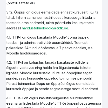
(profiili sätete all).
3.12. Õppijal on õigus eemaldada ennast kursuselt. Kui ta
tahab hiljem samal semestril uuesti kursusega liituda ja
taastada oma andmeid, tuleb pöörduda kasutajatoele
aadressil
haridustehnoloogid@tktk.ee
.
4.1. TTK-l on õigus kasutada Moodle’it oma õppe-,
teadus- ja administratiivtöö eesmärkidel. Teenust
pakutakse 24 tundi ööpäevas ja 7 päeva nädalas, v.a
Moodle hooldusaegadel.
4.2. TTK-il on kohustus tagada kasutajate rollide ja
õiguste vastavus ning hoida ära õigustamata isikute
ligipääs Moodle kursustele. Kursuse õppejõud tagab
juurdepääsu kursusele õppetöö toimumise perioodil.
Pärast toimumise lõppu on õppejõul õigus eemaldada
kursuselt õppijad ja nende tegevustega seotud andmed.
4.3. TTK-il on õigus kasutusmugavuse suurendamise
eesmärgil liidestada Moodle’it TTK-i õppeinfosüsteemiga