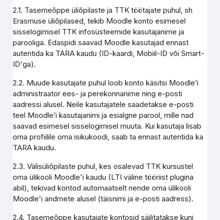
2.1. Tasemeõppe üliõpilaste ja TTK töötajate puhul, sh
Erasmuse üliõpilased, tekib Moodle konto esimesel
sisselogimisel TTK infosüsteemide kasutajanime ja
parooliga. Edaspidi saavad Moodle kasutajad ennast
autentida ka TARA kaudu (ID-kaardi, Mobiil-ID või Smart-
ID'ga).
2.2. Muude kasutajate puhul loob konto käsitsi Moodle’i
administraator ees- ja perekonnanime ning e-posti
aadressi alusel. Neile kasutajatele saadetakse e-posti
teel Moodle’i kasutajanimi ja esialgne parool, mille nad
saavad esimesel sisselogimisel muuta. Kui kasutaja lisab
oma profiilile oma isikukoodi, saab ta ennast autentida ka
TARA kaudu.
2.3. Välisüliõpilaste puhul, kes osalevad TTK kursustel
oma ülikooli Moodle'i kaudu (LTI väline tööriist plugina
abil), tekivad kontod automaatselt nende oma ülikooli
Moodle'i andmete alusel (täisnimi ja e-posti aadress).
2.4. Tasemeõppe kasutajate kontosid säilitatakse kuni