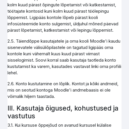
kolm kuud pärast õpingute lõpetamist või katkestamist,
töötajate kontosid kuni kolm kuud pärast töölepingu
lõppemist. Ligipääs kontole lõpeb pärast kooli
infosüsteemide konto sulgemist, üldjuhul mõned päevad
pärast lõpetamist, katkestamist või lepingu lõppemist.
2.5. Täiendõppe kasutajatele ja oma kooli Moodle'i kaudu
sisenevatele välisüliõpilastele on tagatud ligipääs oma
kontole kuni vähemalt kuus kuud pärast viimast
sisselogimist. Soovi korral saab kasutaja taotleda konto
kustutamist ka varem, kasutades vastavat linki oma profiili
lehel.
2.6. Konto kustutamine on lõplik. Kontot ja kõiki andmeid,
mis on seotud kontoga Moodle'i andmebaasis ei ole
võimalik hiljem taastada.
III. Kasutaja õigused, kohustused ja
vastutus
3.1. Kui kursuse õppejõud on avanud kursusel külalise