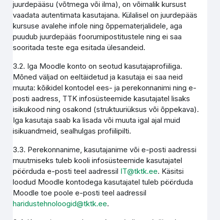
juurdepääsu (võtmega või ilma), on võimalik kursust
vaadata autentimata kasutajana. Külalisel on juurdepääs
kursuse avalehe infole ning õppematerjalidele, aga
puudub juurdepääs foorumipostitustele ning ei saa
sooritada teste ega esitada ülesandeid.
3.2. Iga Moodle konto on seotud kasutajaprofiiliga.
Mõned väljad on eeltäidetud ja kasutaja ei saa neid
muuta: kõikidel kontodel ees- ja perekonnanimi ning e-
posti aadress, TTK infosüsteemide kasutajatel lisaks
isikukood ning osakond (struktuuriüksus või õppekava).
Iga kasutaja saab ka lisada või muuta igal ajal muid
isikuandmeid, sealhulgas profiilipilti.
3.3. Perekonnanime, kasutajanime või e-posti aadressi
muutmiseks tuleb kooli infosüsteemide kasutajatel
pöörduda e-posti teel aadressil
IT@tktk.ee
. Käsitsi
loodud Moodle kontodega kasutajatel tuleb pöörduda
Moodle toe poole e-posti teel aadressil
haridustehnoloogid@tktk.ee
.