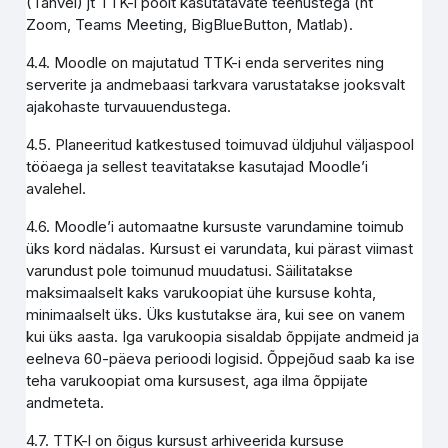
(Tahvel) jt TTK-i poolt kasutatavate teenustega (nt
Zoom, Teams Meeting, BigBlueButton, Matlab).
4.4. Moodle on majutatud TTK-i enda serverites ning
serverite ja andmebaasi tarkvara varustatakse jooksvalt
ajakohaste turvauuendustega.
4.5. Planeeritud katkestused toimuvad üldjuhul väljaspool
tööaega ja sellest teavitatakse kasutajad Moodle’i
avalehel.
4.6. Moodle’i automaatne kursuste varundamine toimub
üks kord nädalas. Kursust ei varundata, kui pärast viimast
varundust pole toimunud muudatusi. Säilitatakse
maksimaalselt kaks varukoopiat ühe kursuse kohta,
minimaalselt üks. Üks kustutakse ära, kui see on vanem
kui üks aasta. Iga varukoopia sisaldab õppijate andmeid ja
eelneva 60-päeva perioodi logisid. Õppejõud saab ka ise
teha varukoopiat oma kursusest, aga ilma õppijate
andmeteta.
4.7. TTK-l on õigus kursust arhiveerida kursuse