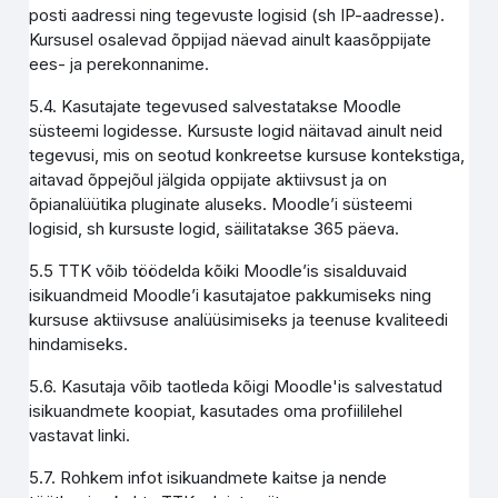
posti aadressi ning tegevuste logisid (sh IP-aadresse).
Kursusel osalevad õppijad näevad ainult kaasõppijate
ees- ja perekonnanime.
5.4. Kasutajate tegevused salvestatakse Moodle
süsteemi logidesse. Kursuste logid näitavad ainult neid
tegevusi, mis on seotud konkreetse kursuse kontekstiga,
aitavad õppejõul jälgida oppijate aktiivsust ja on
õpianalüütika pluginate aluseks. Moodle’i süsteemi
logisid, sh kursuste logid, säilitatakse 365 päeva.
5.5 TTK võib töödelda kõiki Moodle’is sisalduvaid
isikuandmeid Moodle’i kasutajatoe pakkumiseks ning
kursuse aktiivsuse analüüsimiseks ja teenuse kvaliteedi
hindamiseks.
5.6. Kasutaja võib taotleda kõigi Moodle'is salvestatud
isikuandmete koopiat, kasutades oma profiililehel
vastavat linki.
5.7. Rohkem infot isikuandmete kaitse ja nende