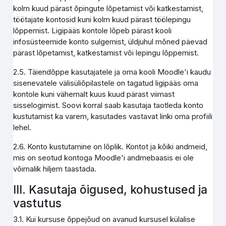
kolm kuud pärast õpingute lõpetamist või katkestamist,
töötajate kontosid kuni kolm kuud pärast töölepingu
lõppemist. Ligipääs kontole lõpeb pärast kooli
infosüsteemide konto sulgemist, üldjuhul mõned päevad
pärast lõpetamist, katkestamist või lepingu lõppemist.
2.5. Täiendõppe kasutajatele ja oma kooli Moodle'i kaudu
sisenevatele välisüliõpilastele on tagatud ligipääs oma
kontole kuni vähemalt kuus kuud pärast viimast
sisselogimist. Soovi korral saab kasutaja taotleda konto
kustutamist ka varem, kasutades vastavat linki oma profiili
lehel.
2.6. Konto kustutamine on lõplik. Kontot ja kõiki andmeid,
mis on seotud kontoga Moodle'i andmebaasis ei ole
võimalik hiljem taastada.
III. Kasutaja õigused, kohustused ja
vastutus
3.1. Kui kursuse õppejõud on avanud kursusel külalise