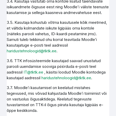
3.4. Kasutaja vastutab oma kontole lisatud täiendavate
isikuandmete õigsuse eest ning Moodle'i väliste teenuste
kasutamise ja sellega kaasneva andmevahetuse eest.
3.5. Kasutaja kohustub võtma kasutusele kõik meetmed,
et vältida kolmandate isikute ligipääs oma kontole
(näiteks parooli vahetus, ID-kaardi peatamine jms).
Samuti tuleb tekkinud ohu korral teavitada Moodle’i
kasutajatuge e-posti teel aadressil
haridustehnoloogid@tktk.ee
.
3.6. TTK infosüsteemide kasutajad saavad unustatud
parooli uuendamise sooviga pöörduda e-posti teel
aadressil
IT@tktk.ee
, käsitsi loodud Moodle kontodega
kasutajad aadressil
haridustehnoloogid@tktk.ee
.
3.7. Moodle’i kasutamisel on keelatud mistahes
tegevused, mis võivad kahjustada Moodle’i toimimist või
on vastuolus õigusaktidega. Keelatud tegevuste
tuvastamisel on TTK-il õigus piirata kasutaja ligipääs e-
õppe keskkonda.