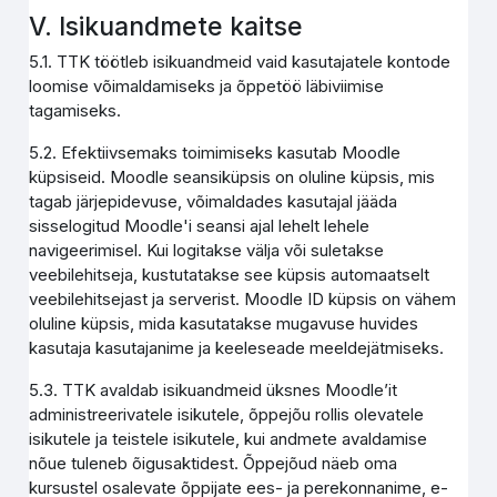
V. Isikuandmete kaitse
5.1. TTK töötleb isikuandmeid vaid kasutajatele kontode
loomise võimaldamiseks ja õppetöö läbiviimise
tagamiseks.
5.2. Efektiivsemaks toimimiseks kasutab Moodle
küpsiseid. Moodle seansiküpsis on oluline küpsis, mis
tagab järjepidevuse, võimaldades kasutajal jääda
sisselogitud Moodle'i seansi ajal lehelt lehele
navigeerimisel. Kui logitakse välja või suletakse
veebilehitseja, kustutatakse see küpsis automaatselt
veebilehitsejast ja serverist. Moodle ID küpsis on vähem
oluline küpsis, mida kasutatakse mugavuse huvides
kasutaja kasutajanime ja keeleseade meeldejätmiseks.
5.3. TTK avaldab isikuandmeid üksnes Moodle’it
administreerivatele isikutele, õppejõu rollis olevatele
isikutele ja teistele isikutele, kui andmete avaldamise
nõue tuleneb õigusaktidest. Õppejõud näeb oma
kursustel osalevate õppijate ees- ja perekonnanime, e-