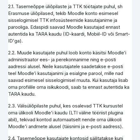
2.1. Tasemeõppe üliõpilaste ja TTK töötajate puhul, sh
Erasmuse üliõpilased, tekib Moodle konto esimesel
sisselogimisel TTK infosüsteemide kasutajanime ja
parooliga. Edaspidi saavad Moodle kasutajad ennast
autentida ka TARA kaudu (ID-kaardi, Mobiil-ID või Smart-
ID'ga).
2.2. Muude kasutajate puhul loob konto käsitsi Moodle’i
administraator ees- ja perekonnanime ning e-posti
aadressi alusel. Neile kasutajatele saadetakse e-posti
teel Moodle’i kasutajanimi ja esialgne parool, mille nad
saavad esimesel sisselogimisel muuta. Kui kasutaja lisab
oma profiilile oma isikukoodi, saab ta ennast autentida ka
TARA kaudu.
2.3. Välisüliõpilaste puhul, kes osalevad TTK kursustel
oma ülikooli Moodle'i kaudu (LTI väline tööriist plugina
abil), tekivad kontod automaatselt nende oma ülikooli
Moodle'i andmete alusel (täisnimi ja e-posti aadress).
2.4. Tasemeõppe kasutajate kontosid säilitatakse kuni