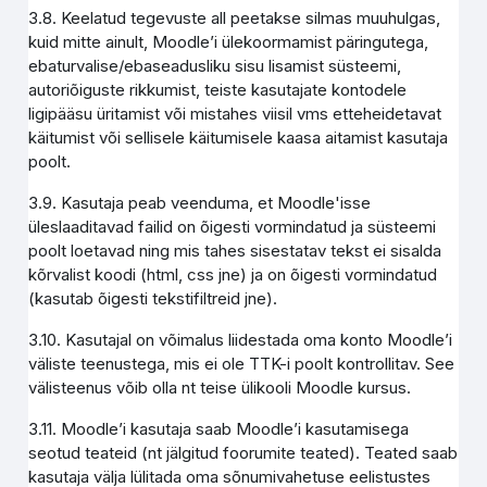
3.8. Keelatud tegevuste all peetakse silmas muuhulgas,
kuid mitte ainult, Moodle’i ülekoormamist päringutega,
ebaturvalise/ebaseadusliku sisu lisamist süsteemi,
autoriõiguste rikkumist, teiste kasutajate kontodele
ligipääsu üritamist või mistahes viisil vms etteheidetavat
käitumist või sellisele käitumisele kaasa aitamist kasutaja
poolt.
3.9. Kasutaja peab veenduma, et Moodle'isse
üleslaaditavad failid on õigesti vormindatud ja süsteemi
poolt loetavad ning mis tahes sisestatav tekst ei sisalda
kõrvalist koodi (html, css jne) ja on õigesti vormindatud
(kasutab õigesti tekstifiltreid jne).
3.10. Kasutajal on võimalus liidestada oma konto Moodle’i
väliste teenustega, mis ei ole TTK-i poolt kontrollitav. See
välisteenus võib olla nt teise ülikooli Moodle kursus.
3.11. Moodle’i kasutaja saab Moodle’i kasutamisega
seotud teateid (nt jälgitud foorumite teated). Teated saab
kasutaja välja lülitada oma sõnumivahetuse eelistustes