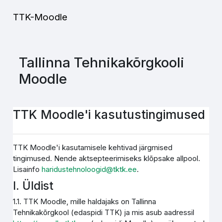
Jäta vahele peasisuni
TTK-Moodle
Tallinna Tehnikakõrgkooli
Moodle
TTK Moodle'i kasutustingimused
TTK Moodle'i kasutamisele kehtivad järgmised
tingimused. Nende aktsepteerimiseks klõpsake allpool.
Lisainfo
haridustehnoloogid@tktk.ee
.
I. Üldist
1.1. TTK Moodle, mille haldajaks on Tallinna
Tehnikakõrgkool (edaspidi TTK) ja mis asub aadressil