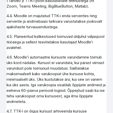
(Tahvel) jt TTK-i poolt kasutatavate teenustega (nt
Zoom, Teams Meeting, BigBlueButton, Matlab).
4.4. Moodle on majutatud TTK-i enda serverites ning
serverite ja andmebaasi tarkvara varustatakse jooksvalt
ajakohaste turvauuendustega.
4.5. Planeeritud katkestused toimuvad üldjuhul väljaspool
tööaega ja sellest teavitatakse kasutajad Moodle’i
avalehel.
4.6. Moodle’i automaatne kursuste varundamine toimub
üks kord nädalas. Kursust ei varundata, kui pärast viimast
varundust pole toimunud muudatusi. Säilitatakse
maksimaalselt kaks varukoopiat ühe kursuse kohta,
minimaalselt üks. Üks kustutakse ära, kui see on vanem
kui üks aasta. Iga varukoopia sisaldab õppijate andmeid ja
eelneva 60-päeva perioodi logisid. Õppejõud saab ka ise
teha varukoopiat oma kursusest, aga ilma õppijate
andmeteta.
4.7. TTK-l on õigus kursust arhiveerida kursuse