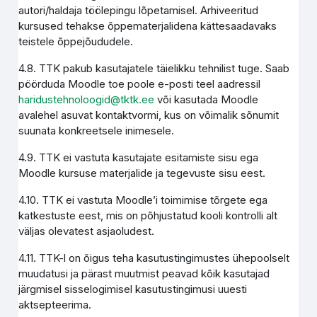
autori/haldaja töölepingu lõpetamisel. Arhiveeritud
kursused tehakse õppematerjalidena kättesaadavaks
teistele õppejõududele.
4.8. TTK pakub kasutajatele täielikku tehnilist tuge. Saab
pöörduda Moodle toe poole e-posti teel aadressil
haridustehnoloogid@tktk.ee
või kasutada Moodle
avalehel asuvat kontaktvormi, kus on võimalik sõnumit
suunata konkreetsele inimesele.
4.9. TTK ei vastuta kasutajate esitamiste sisu ega
Moodle kursuse materjalide ja tegevuste sisu eest.
4.10. TTK ei vastuta Moodle’i toimimise tõrgete ega
katkestuste eest, mis on põhjustatud kooli kontrolli alt
väljas olevatest asjaoludest.
4.11. TTK-l on õigus teha kasutustingimustes ühepoolselt
muudatusi ja pärast muutmist peavad kõik kasutajad
järgmisel sisselogimisel kasutustingimusi uuesti
aktsepteerima.