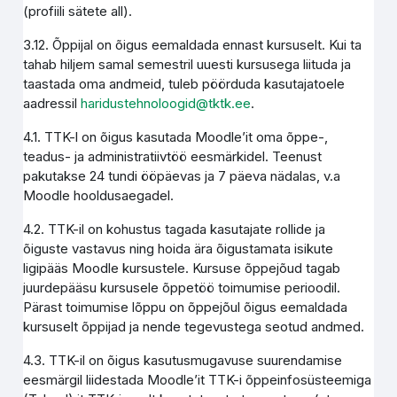
(profiili sätete all).
3.12. Õppijal on õigus eemaldada ennast kursuselt. Kui ta
tahab hiljem samal semestril uuesti kursusega liituda ja
taastada oma andmeid, tuleb pöörduda kasutajatoele
aadressil
haridustehnoloogid@tktk.ee
.
4.1. TTK-l on õigus kasutada Moodle’it oma õppe-,
teadus- ja administratiivtöö eesmärkidel. Teenust
pakutakse 24 tundi ööpäevas ja 7 päeva nädalas, v.a
Moodle hooldusaegadel.
4.2. TTK-il on kohustus tagada kasutajate rollide ja
õiguste vastavus ning hoida ära õigustamata isikute
ligipääs Moodle kursustele. Kursuse õppejõud tagab
juurdepääsu kursusele õppetöö toimumise perioodil.
Pärast toimumise lõppu on õppejõul õigus eemaldada
kursuselt õppijad ja nende tegevustega seotud andmed.
4.3. TTK-il on õigus kasutusmugavuse suurendamise
eesmärgil liidestada Moodle’it TTK-i õppeinfosüsteemiga