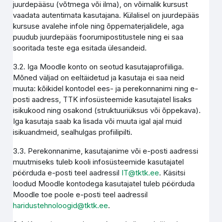
juurdepääsu (võtmega või ilma), on võimalik kursust
vaadata autentimata kasutajana. Külalisel on juurdepääs
kursuse avalehe infole ning õppematerjalidele, aga
puudub juurdepääs foorumipostitustele ning ei saa
sooritada teste ega esitada ülesandeid.
3.2. Iga Moodle konto on seotud kasutajaprofiiliga.
Mõned väljad on eeltäidetud ja kasutaja ei saa neid
muuta: kõikidel kontodel ees- ja perekonnanimi ning e-
posti aadress, TTK infosüsteemide kasutajatel lisaks
isikukood ning osakond (struktuuriüksus või õppekava).
Iga kasutaja saab ka lisada või muuta igal ajal muid
isikuandmeid, sealhulgas profiilipilti.
3.3. Perekonnanime, kasutajanime või e-posti aadressi
muutmiseks tuleb kooli infosüsteemide kasutajatel
pöörduda e-posti teel aadressil
IT@tktk.ee
. Käsitsi
loodud Moodle kontodega kasutajatel tuleb pöörduda
Moodle toe poole e-posti teel aadressil
haridustehnoloogid@tktk.ee
.