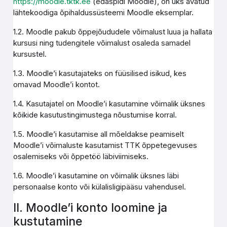
https://moodle.tktk.ee
(edaspidi Moodle), on üks avatud
lähtekoodiga õpihaldussüsteemi Moodle eksemplar.
1.2. Moodle pakub õppejõududele võimalust luua ja hallata
kursusi ning tudengitele võimalust osaleda samadel
kursustel.
1.3. Moodle’i kasutajateks on füüsilised isikud, kes
omavad Moodle’i kontot.
1.4. Kasutajatel on Moodle’i kasutamine võimalik üksnes
kõikide kasutustingimustega nõustumise korral.
1.5. Moodle’i kasutamise all mõeldakse peamiselt
Moodle’i võimaluste kasutamist TTK õppetegevuses
osalemiseks või õppetöö läbiviimiseks.
1.6. Moodle’i kasutamine on võimalik üksnes läbi
personaalse konto või külalisligipääsu vahendusel.
II. Moodle’i konto loomine ja
kustutamine