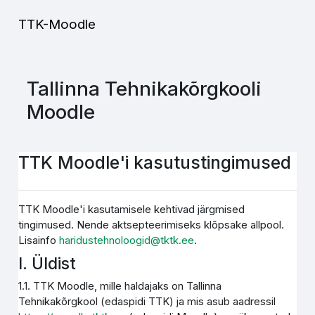
Jäta vahele peasisuni
TTK-Moodle
Tallinna Tehnikakõrgkooli
Moodle
TTK Moodle'i kasutustingimused
TTK Moodle'i kasutamisele kehtivad järgmised
tingimused. Nende aktsepteerimiseks klõpsake allpool.
Lisainfo
haridustehnoloogid@tktk.ee
.
I. Üldist
1.1. TTK Moodle, mille haldajaks on Tallinna
Tehnikakõrgkool (edaspidi TTK) ja mis asub aadressil