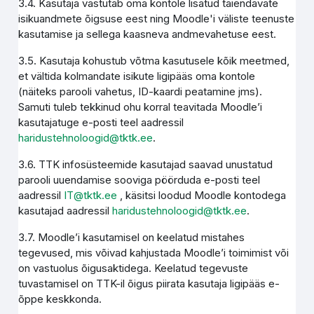
3.4. Kasutaja vastutab oma kontole lisatud täiendavate
isikuandmete õigsuse eest ning Moodle'i väliste teenuste
kasutamise ja sellega kaasneva andmevahetuse eest.
3.5. Kasutaja kohustub võtma kasutusele kõik meetmed,
et vältida kolmandate isikute ligipääs oma kontole
(näiteks parooli vahetus, ID-kaardi peatamine jms).
Samuti tuleb tekkinud ohu korral teavitada Moodle’i
kasutajatuge e-posti teel aadressil
haridustehnoloogid@tktk.ee
.
3.6. TTK infosüsteemide kasutajad saavad unustatud
parooli uuendamise sooviga pöörduda e-posti teel
aadressil
IT@tktk.ee
, käsitsi loodud Moodle kontodega
kasutajad aadressil
haridustehnoloogid@tktk.ee
.
3.7. Moodle’i kasutamisel on keelatud mistahes
tegevused, mis võivad kahjustada Moodle’i toimimist või
on vastuolus õigusaktidega. Keelatud tegevuste
tuvastamisel on TTK-il õigus piirata kasutaja ligipääs e-
õppe keskkonda.