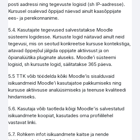
posti aadressi ning tegevuste logisid (sh IP-aadresse).
Kursusel osalevad õppijad näevad ainult kaasõppijate
ees- ja perekonnanime.
5.4. Kasutajate tegevused salvestatakse Moodle
süsteemi logidesse. Kursuste logid näitavad ainult neid
tegevusi, mis on seotud konkreetse kursuse kontekstiga,
aitavad õppejõul jälgida oppijate aktiivsust ja on
õpianalüütika pluginate aluseks. Moodle’i süsteemi
logisid, sh kursuste logid, säilitatakse 365 päeva.
5.5 TTK võib töödelda kõiki Moodle’is sisalduvaid
isikuandmeid Moodle’i kasutajatoe pakkumiseks ning
kursuse aktiivsuse analüüsimiseks ja teenuse kvaliteedi
hindamiseks.
5.6. Kasutaja võib taotleda kõigi Moodle'is salvestatud
isikuandmete koopiat, kasutades oma profiililehel
vastavat linki.
5.7. Rohkem infot isikuandmete kaitse ja nende