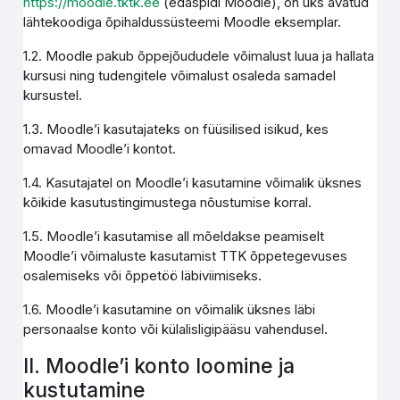
https://moodle.tktk.ee
(edaspidi Moodle), on üks avatud
lähtekoodiga õpihaldussüsteemi Moodle eksemplar.
1.2. Moodle pakub õppejõududele võimalust luua ja hallata
kursusi ning tudengitele võimalust osaleda samadel
kursustel.
1.3. Moodle’i kasutajateks on füüsilised isikud, kes
omavad Moodle’i kontot.
1.4. Kasutajatel on Moodle’i kasutamine võimalik üksnes
kõikide kasutustingimustega nõustumise korral.
1.5. Moodle’i kasutamise all mõeldakse peamiselt
Moodle’i võimaluste kasutamist TTK õppetegevuses
osalemiseks või õppetöö läbiviimiseks.
1.6. Moodle’i kasutamine on võimalik üksnes läbi
personaalse konto või külalisligipääsu vahendusel.
II. Moodle’i konto loomine ja
kustutamine