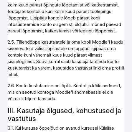
kolm kuud pärast õpingute lõpetamist või katkestamist,
töötajate kontosid kuni kolm kuud pärast töölepingu
lõppemist. Ligipääs kontole lõpeb pärast kooli
infosüsteemide konto sulgemist, üldjuhul mõned päevad
pärast lõpetamist, katkestamist või lepingu lõppemist.
2.5. Täiendõppe kasutajatele ja oma kooli Moodle'i kaudu
sisenevatele välisüliõpilastele on tagatud ligipääs oma
kontole kuni vähemalt kuus kuud pärast viimast
sisselogimist. Soovi korral saab kasutaja taotleda konto
kustutamist ka varem, kasutades vastavat linki oma profiili
lehel.
2.6. Konto kustutamine on lõplik. Kontot ja kõiki andmeid,
mis on seotud kontoga Moodle'i andmebaasis ei ole
võimalik hiljem taastada.
III. Kasutaja õigused, kohustused ja
vastutus
3.1. Kui kursuse õppejõud on avanud kursusel külalise