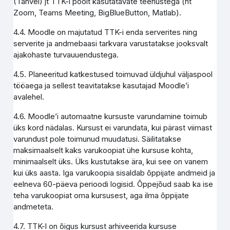
(Tahvel) jt TTK-i poolt kasutatavate teenustega (nt
Zoom, Teams Meeting, BigBlueButton, Matlab).
4.4. Moodle on majutatud TTK-i enda serverites ning
serverite ja andmebaasi tarkvara varustatakse jooksvalt
ajakohaste turvauuendustega.
4.5. Planeeritud katkestused toimuvad üldjuhul väljaspool
tööaega ja sellest teavitatakse kasutajad Moodle’i
avalehel.
4.6. Moodle’i automaatne kursuste varundamine toimub
üks kord nädalas. Kursust ei varundata, kui pärast viimast
varundust pole toimunud muudatusi. Säilitatakse
maksimaalselt kaks varukoopiat ühe kursuse kohta,
minimaalselt üks. Üks kustutakse ära, kui see on vanem
kui üks aasta. Iga varukoopia sisaldab õppijate andmeid ja
eelneva 60-päeva perioodi logisid. Õppejõud saab ka ise
teha varukoopiat oma kursusest, aga ilma õppijate
andmeteta.
4.7. TTK-l on õigus kursust arhiveerida kursuse