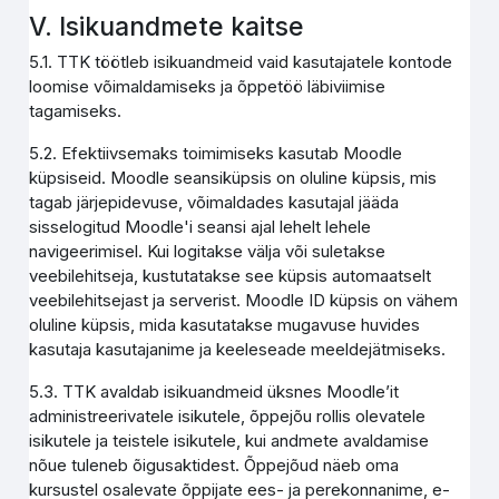
V. Isikuandmete kaitse
5.1. TTK töötleb isikuandmeid vaid kasutajatele kontode
loomise võimaldamiseks ja õppetöö läbiviimise
tagamiseks.
5.2. Efektiivsemaks toimimiseks kasutab Moodle
küpsiseid. Moodle seansiküpsis on oluline küpsis, mis
tagab järjepidevuse, võimaldades kasutajal jääda
sisselogitud Moodle'i seansi ajal lehelt lehele
navigeerimisel. Kui logitakse välja või suletakse
veebilehitseja, kustutatakse see küpsis automaatselt
veebilehitsejast ja serverist. Moodle ID küpsis on vähem
oluline küpsis, mida kasutatakse mugavuse huvides
kasutaja kasutajanime ja keeleseade meeldejätmiseks.
5.3. TTK avaldab isikuandmeid üksnes Moodle’it
administreerivatele isikutele, õppejõu rollis olevatele
isikutele ja teistele isikutele, kui andmete avaldamise
nõue tuleneb õigusaktidest. Õppejõud näeb oma
kursustel osalevate õppijate ees- ja perekonnanime, e-