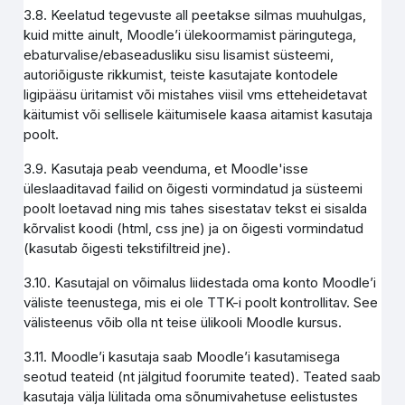
3.8. Keelatud tegevuste all peetakse silmas muuhulgas,
kuid mitte ainult, Moodle’i ülekoormamist päringutega,
ebaturvalise/ebaseadusliku sisu lisamist süsteemi,
autoriõiguste rikkumist, teiste kasutajate kontodele
ligipääsu üritamist või mistahes viisil vms etteheidetavat
käitumist või sellisele käitumisele kaasa aitamist kasutaja
poolt.
3.9. Kasutaja peab veenduma, et Moodle'isse
üleslaaditavad failid on õigesti vormindatud ja süsteemi
poolt loetavad ning mis tahes sisestatav tekst ei sisalda
kõrvalist koodi (html, css jne) ja on õigesti vormindatud
(kasutab õigesti tekstifiltreid jne).
3.10. Kasutajal on võimalus liidestada oma konto Moodle’i
väliste teenustega, mis ei ole TTK-i poolt kontrollitav. See
välisteenus võib olla nt teise ülikooli Moodle kursus.
3.11. Moodle’i kasutaja saab Moodle’i kasutamisega
seotud teateid (nt jälgitud foorumite teated). Teated saab
kasutaja välja lülitada oma sõnumivahetuse eelistustes