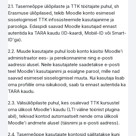
2.1. Tasemeõppe üliõpilaste ja TTK töötajate puhul, sh
Erasmuse üliõpilased, tekib Moodle konto esimesel
sisselogimisel TTK infosüsteemide kasutajanime ja
parooliga. Edaspidi saavad Moodle kasutajad ennast
autentida ka TARA kaudu (ID-kaardi, Mobiil-ID või Smart-
ID'ga).
2.2. Muude kasutajate puhul loob konto käsitsi Moodle’i
administraator ees- ja perekonnanime ning e-posti
aadressi alusel. Neile kasutajatele saadetakse e-posti
teel Moodle’i kasutajanimi ja esialgne parool, mille nad
saavad esimesel sisselogimisel muuta. Kui kasutaja lisab
oma profiilile oma isikukoodi, saab ta ennast autentida ka
TARA kaudu.
2.3. Välisüliõpilaste puhul, kes osalevad TTK kursustel
oma ülikooli Moodle'i kaudu (LTI väline tööriist plugina
abil), tekivad kontod automaatselt nende oma ülikooli
Moodle'i andmete alusel (täisnimi ja e-posti aadress).
2.4. Tasemeõppe kasutajate kontosid säilitatakse kuni