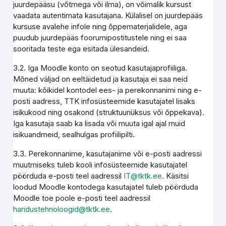
juurdepääsu (võtmega või ilma), on võimalik kursust
vaadata autentimata kasutajana. Külalisel on juurdepääs
kursuse avalehe infole ning õppematerjalidele, aga
puudub juurdepääs foorumipostitustele ning ei saa
sooritada teste ega esitada ülesandeid.
3.2. Iga Moodle konto on seotud kasutajaprofiiliga.
Mõned väljad on eeltäidetud ja kasutaja ei saa neid
muuta: kõikidel kontodel ees- ja perekonnanimi ning e-
posti aadress, TTK infosüsteemide kasutajatel lisaks
isikukood ning osakond (struktuuriüksus või õppekava).
Iga kasutaja saab ka lisada või muuta igal ajal muid
isikuandmeid, sealhulgas profiilipilti.
3.3. Perekonnanime, kasutajanime või e-posti aadressi
muutmiseks tuleb kooli infosüsteemide kasutajatel
pöörduda e-posti teel aadressil
IT@tktk.ee
. Käsitsi
loodud Moodle kontodega kasutajatel tuleb pöörduda
Moodle toe poole e-posti teel aadressil
haridustehnoloogid@tktk.ee
.