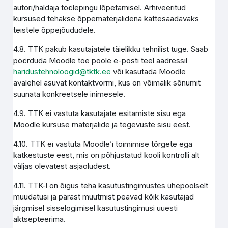
autori/haldaja töölepingu lõpetamisel. Arhiveeritud
kursused tehakse õppematerjalidena kättesaadavaks
teistele õppejõududele.
4.8. TTK pakub kasutajatele täielikku tehnilist tuge. Saab
pöörduda Moodle toe poole e-posti teel aadressil
haridustehnoloogid@tktk.ee
või kasutada Moodle
avalehel asuvat kontaktvormi, kus on võimalik sõnumit
suunata konkreetsele inimesele.
4.9. TTK ei vastuta kasutajate esitamiste sisu ega
Moodle kursuse materjalide ja tegevuste sisu eest.
4.10. TTK ei vastuta Moodle’i toimimise tõrgete ega
katkestuste eest, mis on põhjustatud kooli kontrolli alt
väljas olevatest asjaoludest.
4.11. TTK-l on õigus teha kasutustingimustes ühepoolselt
muudatusi ja pärast muutmist peavad kõik kasutajad
järgmisel sisselogimisel kasutustingimusi uuesti
aktsepteerima.