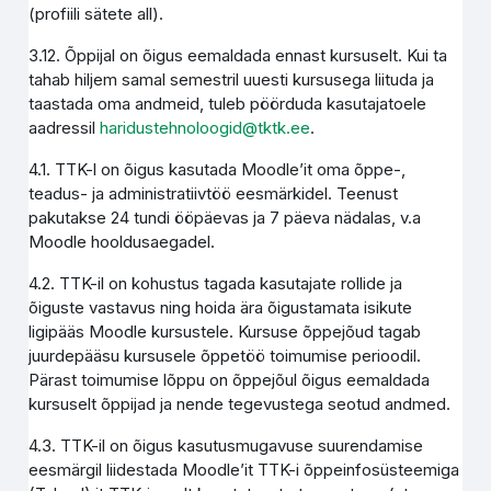
(profiili sätete all).
3.12. Õppijal on õigus eemaldada ennast kursuselt. Kui ta
tahab hiljem samal semestril uuesti kursusega liituda ja
taastada oma andmeid, tuleb pöörduda kasutajatoele
aadressil
haridustehnoloogid@tktk.ee
.
4.1. TTK-l on õigus kasutada Moodle’it oma õppe-,
teadus- ja administratiivtöö eesmärkidel. Teenust
pakutakse 24 tundi ööpäevas ja 7 päeva nädalas, v.a
Moodle hooldusaegadel.
4.2. TTK-il on kohustus tagada kasutajate rollide ja
õiguste vastavus ning hoida ära õigustamata isikute
ligipääs Moodle kursustele. Kursuse õppejõud tagab
juurdepääsu kursusele õppetöö toimumise perioodil.
Pärast toimumise lõppu on õppejõul õigus eemaldada
kursuselt õppijad ja nende tegevustega seotud andmed.
4.3. TTK-il on õigus kasutusmugavuse suurendamise
eesmärgil liidestada Moodle’it TTK-i õppeinfosüsteemiga