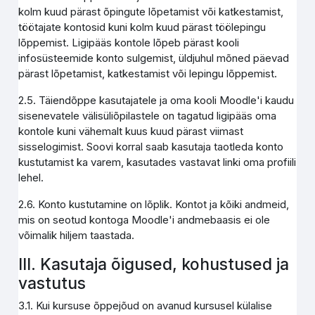
kolm kuud pärast õpingute lõpetamist või katkestamist,
töötajate kontosid kuni kolm kuud pärast töölepingu
lõppemist. Ligipääs kontole lõpeb pärast kooli
infosüsteemide konto sulgemist, üldjuhul mõned päevad
pärast lõpetamist, katkestamist või lepingu lõppemist.
2.5. Täiendõppe kasutajatele ja oma kooli Moodle'i kaudu
sisenevatele välisüliõpilastele on tagatud ligipääs oma
kontole kuni vähemalt kuus kuud pärast viimast
sisselogimist. Soovi korral saab kasutaja taotleda konto
kustutamist ka varem, kasutades vastavat linki oma profiili
lehel.
2.6. Konto kustutamine on lõplik. Kontot ja kõiki andmeid,
mis on seotud kontoga Moodle'i andmebaasis ei ole
võimalik hiljem taastada.
III. Kasutaja õigused, kohustused ja
vastutus
3.1. Kui kursuse õppejõud on avanud kursusel külalise