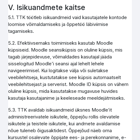
V. Isikuandmete kaitse
5.1. TTK töötleb isikuandmeid vaid kasutajatele kontode
loomise võimaldamiseks ja õppetöö läbiviimise
tagamiseks.
5.2. Efektiivsemaks toimimiseks kasutab Moodle
küpsiseid. Moodle seansiküpsis on oluline küpsis, mis
tagab järjepidevuse, võimaldades kasutajal jääda
sisselogitud Moodle'i seansi ajal lehelt lehele
navigeerimisel. Kui logitakse välja või suletakse
veebilehitseja, kustutatakse see küpsis automaatselt
veebilehitsejast ja serverist. Moodle ID küpsis on vähem
oluline küpsis, mida kasutatakse mugavuse huvides
kasutaja kasutajanime ja keeleseade meeldejätmiseks.
5.3. TTK avaldab isikuandmeid üksnes Moodle’it
administreerivatele isikutele, õppejõu rollis olevatele
isikutele ja teistele isikutele, kui andmete avaldamise
nõue tuleneb õigusaktidest. Õppejõud näeb oma
kursustel osalevate õppijate ees- ja perekonnanime, e-