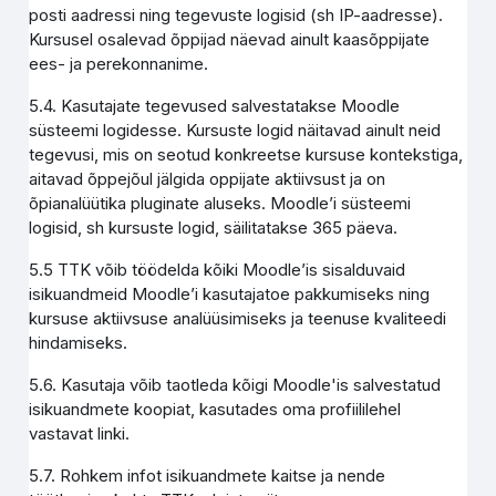
posti aadressi ning tegevuste logisid (sh IP-aadresse).
Kursusel osalevad õppijad näevad ainult kaasõppijate
ees- ja perekonnanime.
5.4. Kasutajate tegevused salvestatakse Moodle
süsteemi logidesse. Kursuste logid näitavad ainult neid
tegevusi, mis on seotud konkreetse kursuse kontekstiga,
aitavad õppejõul jälgida oppijate aktiivsust ja on
õpianalüütika pluginate aluseks. Moodle’i süsteemi
logisid, sh kursuste logid, säilitatakse 365 päeva.
5.5 TTK võib töödelda kõiki Moodle’is sisalduvaid
isikuandmeid Moodle’i kasutajatoe pakkumiseks ning
kursuse aktiivsuse analüüsimiseks ja teenuse kvaliteedi
hindamiseks.
5.6. Kasutaja võib taotleda kõigi Moodle'is salvestatud
isikuandmete koopiat, kasutades oma profiililehel
vastavat linki.
5.7. Rohkem infot isikuandmete kaitse ja nende