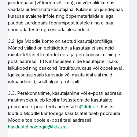
juurdepääsu (võtmega või ilma), on võimalik kursust
vaadata autentimata kasutajana. Külalisel on juurdepääs
kursuse avalehe infole ning õppematerjalidele, aga
puudub juurdepääs foorumipostitustele ning ei saa
sooritada teste ega esitada ülesandeid.
3.2. Iga Moodle konto on seotud kasutajaprofiiliga.
Mõned väljad on eeltäidetud ja kasutaja ei saa neid
muuta: kõikidel kontodel ees- ja perekonnanimi ning e-
posti aadress, TTK infosüsteemide kasutajatel lisaks
isikukood ning osakond (struktuuriüksus või õppekava).
Iga kasutaja saab ka lisada või muuta igal ajal muid
isikuandmeid, sealhulgas profiilipilti.
3.3. Perekonnanime, kasutajanime või e-posti aadressi
muutmiseks tuleb kooli infosüsteemide kasutajatel
pöörduda e-posti teel aadressil
IT@tktk.ee
. Käsitsi
loodud Moodle kontodega kasutajatel tuleb pöörduda
Moodle toe poole e-posti teel aadressil
haridustehnoloogid@tktk.ee
.