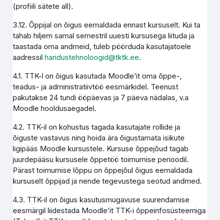
(profiili sätete all).
3.12. Õppijal on õigus eemaldada ennast kursuselt. Kui ta
tahab hiljem samal semestril uuesti kursusega liituda ja
taastada oma andmeid, tuleb pöörduda kasutajatoele
aadressil
haridustehnoloogid@tktk.ee
.
4.1. TTK-l on õigus kasutada Moodle’it oma õppe-,
teadus- ja administratiivtöö eesmärkidel. Teenust
pakutakse 24 tundi ööpäevas ja 7 päeva nädalas, v.a
Moodle hooldusaegadel.
4.2. TTK-il on kohustus tagada kasutajate rollide ja
õiguste vastavus ning hoida ära õigustamata isikute
ligipääs Moodle kursustele. Kursuse õppejõud tagab
juurdepääsu kursusele õppetöö toimumise perioodil.
Pärast toimumise lõppu on õppejõul õigus eemaldada
kursuselt õppijad ja nende tegevustega seotud andmed.
4.3. TTK-il on õigus kasutusmugavuse suurendamise
eesmärgil liidestada Moodle’it TTK-i õppeinfosüsteemiga