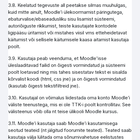
3.8. Keelatud tegevuste all peetakse silmas muuhulgas,
kuid mitte ainult, Moodle’i ülekoormamist päringutega,
ebaturvalise/ebaseadusliku sisu lisamist süsteemi,
autoriõiguste rikkumist, teiste kasutajate kontodele
ligipääsu üritamist või mistahes viisil vms etteheidetavat
käitumist või sellisele käitumisele kaasa aitamist kasutaja
poolt.
3.9. Kasutaja peab veenduma, et Moodle'isse
üleslaaditavad failid on õigesti vormindatud ja süsteemi
poolt loetavad ning mis tahes sisestatav tekst ei sisalda
kõrvalist koodi (html, css jne) ja on õigesti vormindatud
(kasutab õigesti tekstifiltreid jne).
3.10. Kasutajal on võimalus liidestada oma konto Moodle’i
väliste teenustega, mis ei ole TTK-i poolt kontrollitav. See
välisteenus võib olla nt teise ülikooli Moodle kursus.
3.11. Moodle’i kasutaja saab Moodle’i kasutamisega
seotud teateid (nt jälgitud foorumite teated). Teated saab
kasutaja välja lülitada oma sõnumivahetuse eelistustes