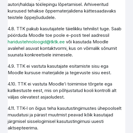
autori/haldaja töölepingu lõpetamisel. Arhiveeritud
kursused tehakse õppematerjalidena kättesaadavaks
teistele õppejõududele.
4.8. TTK pakub kasutajatele täielikku tehnilist tuge. Saab
pöörduda Moodle toe poole e-posti teel aadressil
haridustehnoloogid@tktk.ee
või kasutada Moodle
avalehel asuvat kontaktvormi, kus on võimalik sõnumit
suunata konkreetsele inimesele.
4.9. TTK ei vastuta kasutajate esitamiste sisu ega
Moodle kursuse materjalide ja tegevuste sisu eest.
4.10. TTK ei vastuta Moodle’i toimimise tõrgete ega
katkestuste eest, mis on põhjustatud kooli kontrolli alt
väljas olevatest asjaoludest.
4.11. TTK-l on õigus teha kasutustingimustes ühepoolselt
muudatusi ja pärast muutmist peavad kõik kasutajad
järgmisel sisselogimisel kasutustingimusi uuesti
aktsepteerima.