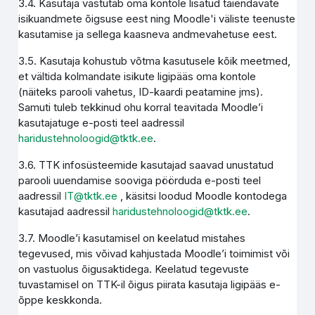
3.4. Kasutaja vastutab oma kontole lisatud täiendavate
isikuandmete õigsuse eest ning Moodle'i väliste teenuste
kasutamise ja sellega kaasneva andmevahetuse eest.
3.5. Kasutaja kohustub võtma kasutusele kõik meetmed,
et vältida kolmandate isikute ligipääs oma kontole
(näiteks parooli vahetus, ID-kaardi peatamine jms).
Samuti tuleb tekkinud ohu korral teavitada Moodle’i
kasutajatuge e-posti teel aadressil
haridustehnoloogid@tktk.ee
.
3.6. TTK infosüsteemide kasutajad saavad unustatud
parooli uuendamise sooviga pöörduda e-posti teel
aadressil
IT@tktk.ee
, käsitsi loodud Moodle kontodega
kasutajad aadressil
haridustehnoloogid@tktk.ee
.
3.7. Moodle’i kasutamisel on keelatud mistahes
tegevused, mis võivad kahjustada Moodle’i toimimist või
on vastuolus õigusaktidega. Keelatud tegevuste
tuvastamisel on TTK-il õigus piirata kasutaja ligipääs e-
õppe keskkonda.