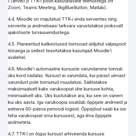
(Tahvel) jt TTK-i poolt kasutatavate teenustega (nt
Zoom, Teams Meeting, BigBlueButton, Matlab).
4.4. Moodle on majutatud TTK-i enda serverites ning
serverite ja andmebaasi tarkvara varustatakse jooksvalt
ajakohaste turvauuendustega.
4.5. Planeeritud katkestused toimuvad üldjuhul väljaspool
tööaega ja sellest teavitatakse kasutajad Moodle’i
avalehel.
4.6. Moodle’i automaatne kursuste varundamine toimub
üks kord nädalas. Kursust ei varundata, kui pärast viimast
varundust pole toimunud muudatusi. Säilitatakse
maksimaalselt kaks varukoopiat ühe kursuse kohta,
minimaalselt üks. Üks kustutakse ära, kui see on vanem
kui üks aasta. Iga varukoopia sisaldab õppijate andmeid ja
eelneva 60-päeva perioodi logisid. Õppejõud saab ka ise
teha varukoopiat oma kursusest, aga ilma õppijate
andmeteta.
4.7. TTK-l on õigus kursust arhiveerida kursuse