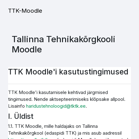
Jäta vahele peasisuni
TTK-Moodle
Tallinna Tehnikakõrgkooli
Moodle
TTK Moodle'i kasutustingimused
TTK Moodle'i kasutamisele kehtivad järgmised
tingimused. Nende aktsepteerimiseks klõpsake allpool.
Lisainfo
haridustehnoloogid@tktk.ee
.
I. Üldist
1.1. TTK Moodle, mille haldajaks on Tallinna
Tehnikakõrgkool (edaspidi TTK) ja mis asub aadressil