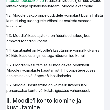
https://moodle.tktk.ee
(edaspidi Moodle), on üks avatud
lähtekoodiga õpihaldussüsteemi Moodle eksemplar.
1.2. Moodle pakub õppejõududele võimalust luua ja hallata
kursusi ning tudengitele võimalust osaleda samadel
kursustel.
1.3. Moodle’i kasutajateks on füüsilised isikud, kes
omavad Moodle’i kontot.
1.4. Kasutajatel on Moodle’i kasutamine võimalik üksnes
kõikide kasutustingimustega nõustumise korral.
1.5. Moodle’i kasutamise all mõeldakse peamiselt
Moodle’i võimaluste kasutamist TTK õppetegevuses
osalemiseks või õppetöö läbiviimiseks.
1.6. Moodle’i kasutamine on võimalik üksnes läbi
personaalse konto või külalisligipääsu vahendusel.
II. Moodle’i konto loomine ja
kustutamine