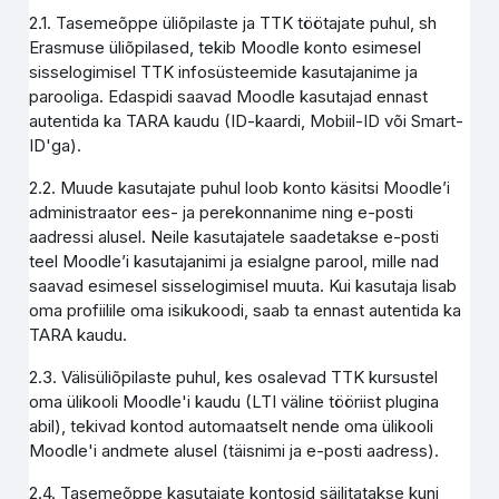
2.1. Tasemeõppe üliõpilaste ja TTK töötajate puhul, sh
Erasmuse üliõpilased, tekib Moodle konto esimesel
sisselogimisel TTK infosüsteemide kasutajanime ja
parooliga. Edaspidi saavad Moodle kasutajad ennast
autentida ka TARA kaudu (ID-kaardi, Mobiil-ID või Smart-
ID'ga).
2.2. Muude kasutajate puhul loob konto käsitsi Moodle’i
administraator ees- ja perekonnanime ning e-posti
aadressi alusel. Neile kasutajatele saadetakse e-posti
teel Moodle’i kasutajanimi ja esialgne parool, mille nad
saavad esimesel sisselogimisel muuta. Kui kasutaja lisab
oma profiilile oma isikukoodi, saab ta ennast autentida ka
TARA kaudu.
2.3. Välisüliõpilaste puhul, kes osalevad TTK kursustel
oma ülikooli Moodle'i kaudu (LTI väline tööriist plugina
abil), tekivad kontod automaatselt nende oma ülikooli
Moodle'i andmete alusel (täisnimi ja e-posti aadress).
2.4. Tasemeõppe kasutajate kontosid säilitatakse kuni