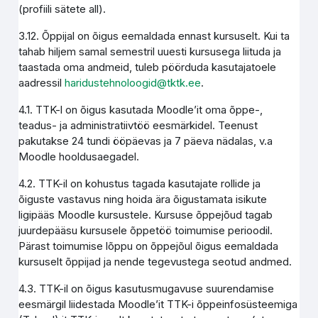
(profiili sätete all).
3.12. Õppijal on õigus eemaldada ennast kursuselt. Kui ta
tahab hiljem samal semestril uuesti kursusega liituda ja
taastada oma andmeid, tuleb pöörduda kasutajatoele
aadressil
haridustehnoloogid@tktk.ee
.
4.1. TTK-l on õigus kasutada Moodle’it oma õppe-,
teadus- ja administratiivtöö eesmärkidel. Teenust
pakutakse 24 tundi ööpäevas ja 7 päeva nädalas, v.a
Moodle hooldusaegadel.
4.2. TTK-il on kohustus tagada kasutajate rollide ja
õiguste vastavus ning hoida ära õigustamata isikute
ligipääs Moodle kursustele. Kursuse õppejõud tagab
juurdepääsu kursusele õppetöö toimumise perioodil.
Pärast toimumise lõppu on õppejõul õigus eemaldada
kursuselt õppijad ja nende tegevustega seotud andmed.
4.3. TTK-il on õigus kasutusmugavuse suurendamise
eesmärgil liidestada Moodle’it TTK-i õppeinfosüsteemiga