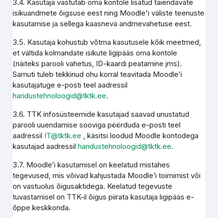
3.4. Kasutaja vastutab oma kontole lisatud täiendavate
isikuandmete õigsuse eest ning Moodle'i väliste teenuste
kasutamise ja sellega kaasneva andmevahetuse eest.
3.5. Kasutaja kohustub võtma kasutusele kõik meetmed,
et vältida kolmandate isikute ligipääs oma kontole
(näiteks parooli vahetus, ID-kaardi peatamine jms).
Samuti tuleb tekkinud ohu korral teavitada Moodle’i
kasutajatuge e-posti teel aadressil
haridustehnoloogid@tktk.ee
.
3.6. TTK infosüsteemide kasutajad saavad unustatud
parooli uuendamise sooviga pöörduda e-posti teel
aadressil
IT@tktk.ee
, käsitsi loodud Moodle kontodega
kasutajad aadressil
haridustehnoloogid@tktk.ee
.
3.7. Moodle’i kasutamisel on keelatud mistahes
tegevused, mis võivad kahjustada Moodle’i toimimist või
on vastuolus õigusaktidega. Keelatud tegevuste
tuvastamisel on TTK-il õigus piirata kasutaja ligipääs e-
õppe keskkonda.