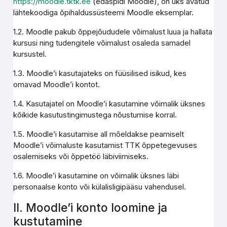
https://moodle.tktk.ee
(edaspidi Moodle), on üks avatud
lähtekoodiga õpihaldussüsteemi Moodle eksemplar.
1.2. Moodle pakub õppejõududele võimalust luua ja hallata
kursusi ning tudengitele võimalust osaleda samadel
kursustel.
1.3. Moodle’i kasutajateks on füüsilised isikud, kes
omavad Moodle’i kontot.
1.4. Kasutajatel on Moodle’i kasutamine võimalik üksnes
kõikide kasutustingimustega nõustumise korral.
1.5. Moodle’i kasutamise all mõeldakse peamiselt
Moodle’i võimaluste kasutamist TTK õppetegevuses
osalemiseks või õppetöö läbiviimiseks.
1.6. Moodle’i kasutamine on võimalik üksnes läbi
personaalse konto või külalisligipääsu vahendusel.
II. Moodle’i konto loomine ja
kustutamine