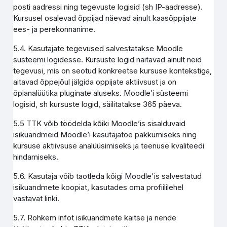
posti aadressi ning tegevuste logisid (sh IP-aadresse).
Kursusel osalevad õppijad näevad ainult kaasõppijate
ees- ja perekonnanime.
5.4. Kasutajate tegevused salvestatakse Moodle
süsteemi logidesse. Kursuste logid näitavad ainult neid
tegevusi, mis on seotud konkreetse kursuse kontekstiga,
aitavad õppejõul jälgida oppijate aktiivsust ja on
õpianalüütika pluginate aluseks. Moodle’i süsteemi
logisid, sh kursuste logid, säilitatakse 365 päeva.
5.5 TTK võib töödelda kõiki Moodle’is sisalduvaid
isikuandmeid Moodle’i kasutajatoe pakkumiseks ning
kursuse aktiivsuse analüüsimiseks ja teenuse kvaliteedi
hindamiseks.
5.6. Kasutaja võib taotleda kõigi Moodle'is salvestatud
isikuandmete koopiat, kasutades oma profiililehel
vastavat linki.
5.7. Rohkem infot isikuandmete kaitse ja nende