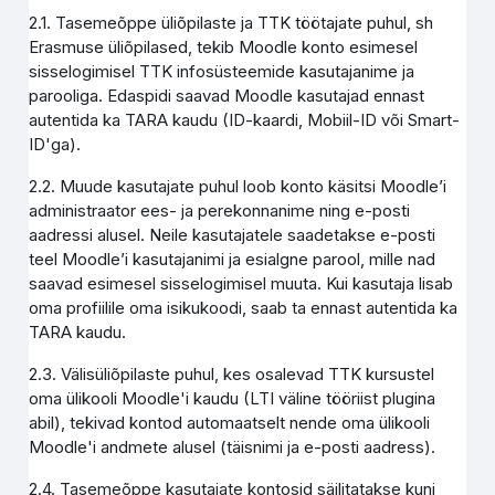
2.1. Tasemeõppe üliõpilaste ja TTK töötajate puhul, sh
Erasmuse üliõpilased, tekib Moodle konto esimesel
sisselogimisel TTK infosüsteemide kasutajanime ja
parooliga. Edaspidi saavad Moodle kasutajad ennast
autentida ka TARA kaudu (ID-kaardi, Mobiil-ID või Smart-
ID'ga).
2.2. Muude kasutajate puhul loob konto käsitsi Moodle’i
administraator ees- ja perekonnanime ning e-posti
aadressi alusel. Neile kasutajatele saadetakse e-posti
teel Moodle’i kasutajanimi ja esialgne parool, mille nad
saavad esimesel sisselogimisel muuta. Kui kasutaja lisab
oma profiilile oma isikukoodi, saab ta ennast autentida ka
TARA kaudu.
2.3. Välisüliõpilaste puhul, kes osalevad TTK kursustel
oma ülikooli Moodle'i kaudu (LTI väline tööriist plugina
abil), tekivad kontod automaatselt nende oma ülikooli
Moodle'i andmete alusel (täisnimi ja e-posti aadress).
2.4. Tasemeõppe kasutajate kontosid säilitatakse kuni