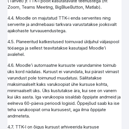
(Tahvel) jt TTK-i poolt kasutatavate teenustega (nt
Zoom, Teams Meeting, BigBlueButton, Matlab).
4.4. Moodle on majutatud TTK-i enda serverites ning
serverite ja andmebaasi tarkvara varustatakse jooksvalt
ajakohaste turvauuendustega.
4.5. Planeeritud katkestused toimuvad üldjuhul väljaspool
tööaega ja sellest teavitatakse kasutajad Moodle’i
avalehel.
4.6. Moodle’i automaatne kursuste varundamine toimub
üks kord nädalas. Kursust ei varundata, kui pärast viimast
varundust pole toimunud muudatusi. Säilitatakse
maksimaalselt kaks varukoopiat ühe kursuse kohta,
minimaalselt üks. Üks kustutakse ära, kui see on vanem
kui üks aasta. Iga varukoopia sisaldab õppijate andmeid ja
eelneva 60-päeva perioodi logisid. Õppejõud saab ka ise
teha varukoopiat oma kursusest, aga ilma õppijate
andmeteta.
4.7. TTK-l on õigus kursust arhiveerida kursuse