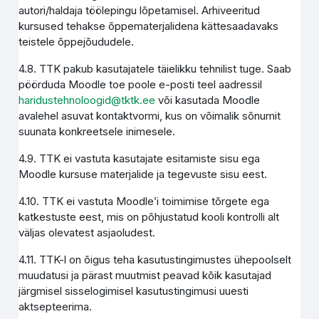
autori/haldaja töölepingu lõpetamisel. Arhiveeritud
kursused tehakse õppematerjalidena kättesaadavaks
teistele õppejõududele.
4.8. TTK pakub kasutajatele täielikku tehnilist tuge. Saab
pöörduda Moodle toe poole e-posti teel aadressil
haridustehnoloogid@tktk.ee
või kasutada Moodle
avalehel asuvat kontaktvormi, kus on võimalik sõnumit
suunata konkreetsele inimesele.
4.9. TTK ei vastuta kasutajate esitamiste sisu ega
Moodle kursuse materjalide ja tegevuste sisu eest.
4.10. TTK ei vastuta Moodle’i toimimise tõrgete ega
katkestuste eest, mis on põhjustatud kooli kontrolli alt
väljas olevatest asjaoludest.
4.11. TTK-l on õigus teha kasutustingimustes ühepoolselt
muudatusi ja pärast muutmist peavad kõik kasutajad
järgmisel sisselogimisel kasutustingimusi uuesti
aktsepteerima.