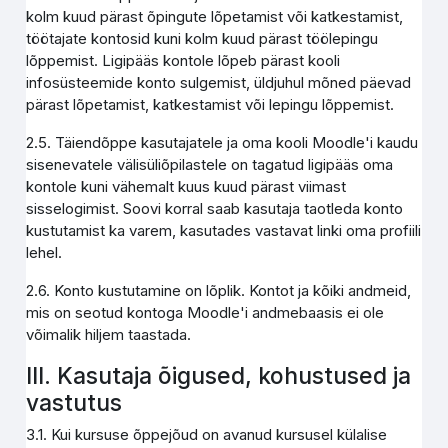
kolm kuud pärast õpingute lõpetamist või katkestamist,
töötajate kontosid kuni kolm kuud pärast töölepingu
lõppemist. Ligipääs kontole lõpeb pärast kooli
infosüsteemide konto sulgemist, üldjuhul mõned päevad
pärast lõpetamist, katkestamist või lepingu lõppemist.
2.5. Täiendõppe kasutajatele ja oma kooli Moodle'i kaudu
sisenevatele välisüliõpilastele on tagatud ligipääs oma
kontole kuni vähemalt kuus kuud pärast viimast
sisselogimist. Soovi korral saab kasutaja taotleda konto
kustutamist ka varem, kasutades vastavat linki oma profiili
lehel.
2.6. Konto kustutamine on lõplik. Kontot ja kõiki andmeid,
mis on seotud kontoga Moodle'i andmebaasis ei ole
võimalik hiljem taastada.
III. Kasutaja õigused, kohustused ja
vastutus
3.1. Kui kursuse õppejõud on avanud kursusel külalise