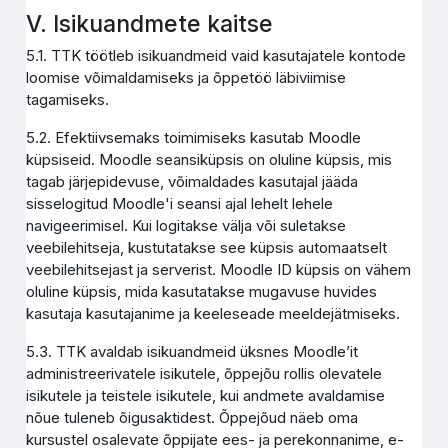
V. Isikuandmete kaitse
5.1. TTK töötleb isikuandmeid vaid kasutajatele kontode
loomise võimaldamiseks ja õppetöö läbiviimise
tagamiseks.
5.2. Efektiivsemaks toimimiseks kasutab Moodle
küpsiseid. Moodle seansiküpsis on oluline küpsis, mis
tagab järjepidevuse, võimaldades kasutajal jääda
sisselogitud Moodle'i seansi ajal lehelt lehele
navigeerimisel. Kui logitakse välja või suletakse
veebilehitseja, kustutatakse see küpsis automaatselt
veebilehitsejast ja serverist. Moodle ID küpsis on vähem
oluline küpsis, mida kasutatakse mugavuse huvides
kasutaja kasutajanime ja keeleseade meeldejätmiseks.
5.3. TTK avaldab isikuandmeid üksnes Moodle’it
administreerivatele isikutele, õppejõu rollis olevatele
isikutele ja teistele isikutele, kui andmete avaldamise
nõue tuleneb õigusaktidest. Õppejõud näeb oma
kursustel osalevate õppijate ees- ja perekonnanime, e-