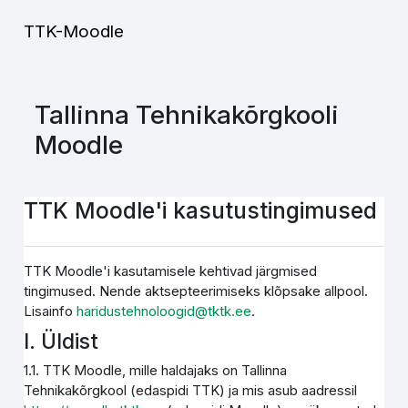
Jäta vahele peasisuni
TTK-Moodle
Tallinna Tehnikakõrgkooli
Moodle
TTK Moodle'i kasutustingimused
TTK Moodle'i kasutamisele kehtivad järgmised
tingimused. Nende aktsepteerimiseks klõpsake allpool.
Lisainfo
haridustehnoloogid@tktk.ee
.
I. Üldist
1.1. TTK Moodle, mille haldajaks on Tallinna
Tehnikakõrgkool (edaspidi TTK) ja mis asub aadressil