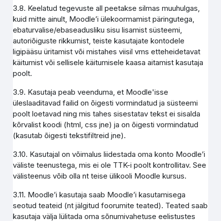
3.8. Keelatud tegevuste all peetakse silmas muuhulgas,
kuid mitte ainult, Moodle’i ülekoormamist päringutega,
ebaturvalise/ebaseadusliku sisu lisamist süsteemi,
autoriõiguste rikkumist, teiste kasutajate kontodele
ligipääsu üritamist või mistahes viisil vms etteheidetavat
käitumist või sellisele käitumisele kaasa aitamist kasutaja
poolt.
3.9. Kasutaja peab veenduma, et Moodle'isse
üleslaaditavad failid on õigesti vormindatud ja süsteemi
poolt loetavad ning mis tahes sisestatav tekst ei sisalda
kõrvalist koodi (html, css jne) ja on õigesti vormindatud
(kasutab õigesti tekstifiltreid jne).
3.10. Kasutajal on võimalus liidestada oma konto Moodle’i
väliste teenustega, mis ei ole TTK-i poolt kontrollitav. See
välisteenus võib olla nt teise ülikooli Moodle kursus.
3.11. Moodle’i kasutaja saab Moodle’i kasutamisega
seotud teateid (nt jälgitud foorumite teated). Teated saab
kasutaja välja lülitada oma sõnumivahetuse eelistustes