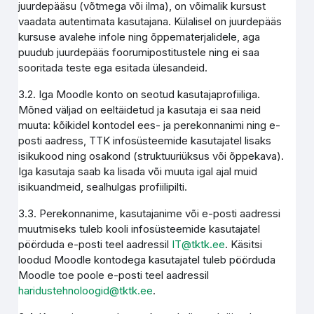
juurdepääsu (võtmega või ilma), on võimalik kursust
vaadata autentimata kasutajana. Külalisel on juurdepääs
kursuse avalehe infole ning õppematerjalidele, aga
puudub juurdepääs foorumipostitustele ning ei saa
sooritada teste ega esitada ülesandeid.
3.2. Iga Moodle konto on seotud kasutajaprofiiliga.
Mõned väljad on eeltäidetud ja kasutaja ei saa neid
muuta: kõikidel kontodel ees- ja perekonnanimi ning e-
posti aadress, TTK infosüsteemide kasutajatel lisaks
isikukood ning osakond (struktuuriüksus või õppekava).
Iga kasutaja saab ka lisada või muuta igal ajal muid
isikuandmeid, sealhulgas profiilipilti.
3.3. Perekonnanime, kasutajanime või e-posti aadressi
muutmiseks tuleb kooli infosüsteemide kasutajatel
pöörduda e-posti teel aadressil
IT@tktk.ee
. Käsitsi
loodud Moodle kontodega kasutajatel tuleb pöörduda
Moodle toe poole e-posti teel aadressil
haridustehnoloogid@tktk.ee
.