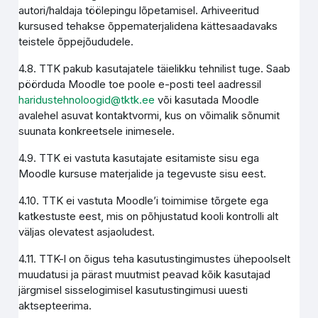
autori/haldaja töölepingu lõpetamisel. Arhiveeritud
kursused tehakse õppematerjalidena kättesaadavaks
teistele õppejõududele.
4.8. TTK pakub kasutajatele täielikku tehnilist tuge. Saab
pöörduda Moodle toe poole e-posti teel aadressil
haridustehnoloogid@tktk.ee
või kasutada Moodle
avalehel asuvat kontaktvormi, kus on võimalik sõnumit
suunata konkreetsele inimesele.
4.9. TTK ei vastuta kasutajate esitamiste sisu ega
Moodle kursuse materjalide ja tegevuste sisu eest.
4.10. TTK ei vastuta Moodle’i toimimise tõrgete ega
katkestuste eest, mis on põhjustatud kooli kontrolli alt
väljas olevatest asjaoludest.
4.11. TTK-l on õigus teha kasutustingimustes ühepoolselt
muudatusi ja pärast muutmist peavad kõik kasutajad
järgmisel sisselogimisel kasutustingimusi uuesti
aktsepteerima.