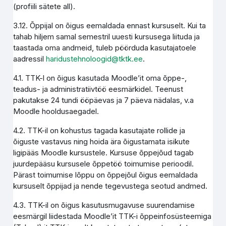
(profiili sätete all).
3.12. Õppijal on õigus eemaldada ennast kursuselt. Kui ta
tahab hiljem samal semestril uuesti kursusega liituda ja
taastada oma andmeid, tuleb pöörduda kasutajatoele
aadressil
haridustehnoloogid@tktk.ee
.
4.1. TTK-l on õigus kasutada Moodle’it oma õppe-,
teadus- ja administratiivtöö eesmärkidel. Teenust
pakutakse 24 tundi ööpäevas ja 7 päeva nädalas, v.a
Moodle hooldusaegadel.
4.2. TTK-il on kohustus tagada kasutajate rollide ja
õiguste vastavus ning hoida ära õigustamata isikute
ligipääs Moodle kursustele. Kursuse õppejõud tagab
juurdepääsu kursusele õppetöö toimumise perioodil.
Pärast toimumise lõppu on õppejõul õigus eemaldada
kursuselt õppijad ja nende tegevustega seotud andmed.
4.3. TTK-il on õigus kasutusmugavuse suurendamise
eesmärgil liidestada Moodle’it TTK-i õppeinfosüsteemiga