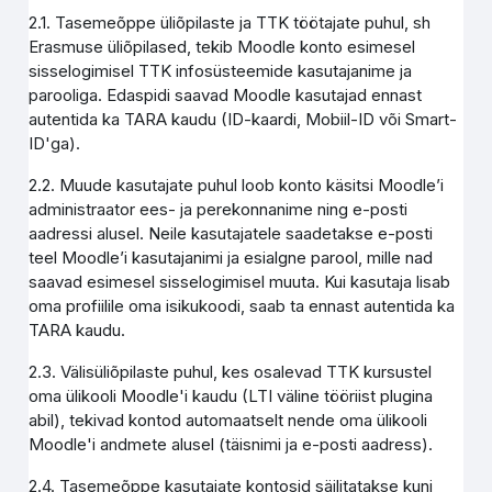
2.1. Tasemeõppe üliõpilaste ja TTK töötajate puhul, sh
Erasmuse üliõpilased, tekib Moodle konto esimesel
sisselogimisel TTK infosüsteemide kasutajanime ja
parooliga. Edaspidi saavad Moodle kasutajad ennast
autentida ka TARA kaudu (ID-kaardi, Mobiil-ID või Smart-
ID'ga).
2.2. Muude kasutajate puhul loob konto käsitsi Moodle’i
administraator ees- ja perekonnanime ning e-posti
aadressi alusel. Neile kasutajatele saadetakse e-posti
teel Moodle’i kasutajanimi ja esialgne parool, mille nad
saavad esimesel sisselogimisel muuta. Kui kasutaja lisab
oma profiilile oma isikukoodi, saab ta ennast autentida ka
TARA kaudu.
2.3. Välisüliõpilaste puhul, kes osalevad TTK kursustel
oma ülikooli Moodle'i kaudu (LTI väline tööriist plugina
abil), tekivad kontod automaatselt nende oma ülikooli
Moodle'i andmete alusel (täisnimi ja e-posti aadress).
2.4. Tasemeõppe kasutajate kontosid säilitatakse kuni