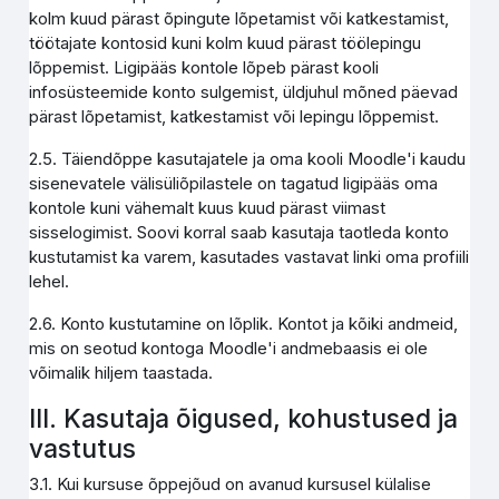
kolm kuud pärast õpingute lõpetamist või katkestamist,
töötajate kontosid kuni kolm kuud pärast töölepingu
lõppemist. Ligipääs kontole lõpeb pärast kooli
infosüsteemide konto sulgemist, üldjuhul mõned päevad
pärast lõpetamist, katkestamist või lepingu lõppemist.
2.5. Täiendõppe kasutajatele ja oma kooli Moodle'i kaudu
sisenevatele välisüliõpilastele on tagatud ligipääs oma
kontole kuni vähemalt kuus kuud pärast viimast
sisselogimist. Soovi korral saab kasutaja taotleda konto
kustutamist ka varem, kasutades vastavat linki oma profiili
lehel.
2.6. Konto kustutamine on lõplik. Kontot ja kõiki andmeid,
mis on seotud kontoga Moodle'i andmebaasis ei ole
võimalik hiljem taastada.
III. Kasutaja õigused, kohustused ja
vastutus
3.1. Kui kursuse õppejõud on avanud kursusel külalise