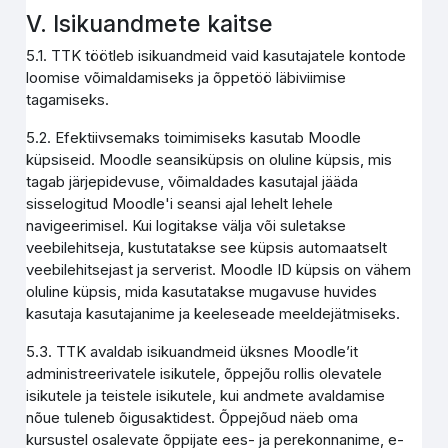
V. Isikuandmete kaitse
5.1. TTK töötleb isikuandmeid vaid kasutajatele kontode
loomise võimaldamiseks ja õppetöö läbiviimise
tagamiseks.
5.2. Efektiivsemaks toimimiseks kasutab Moodle
küpsiseid. Moodle seansiküpsis on oluline küpsis, mis
tagab järjepidevuse, võimaldades kasutajal jääda
sisselogitud Moodle'i seansi ajal lehelt lehele
navigeerimisel. Kui logitakse välja või suletakse
veebilehitseja, kustutatakse see küpsis automaatselt
veebilehitsejast ja serverist. Moodle ID küpsis on vähem
oluline küpsis, mida kasutatakse mugavuse huvides
kasutaja kasutajanime ja keeleseade meeldejätmiseks.
5.3. TTK avaldab isikuandmeid üksnes Moodle’it
administreerivatele isikutele, õppejõu rollis olevatele
isikutele ja teistele isikutele, kui andmete avaldamise
nõue tuleneb õigusaktidest. Õppejõud näeb oma
kursustel osalevate õppijate ees- ja perekonnanime, e-