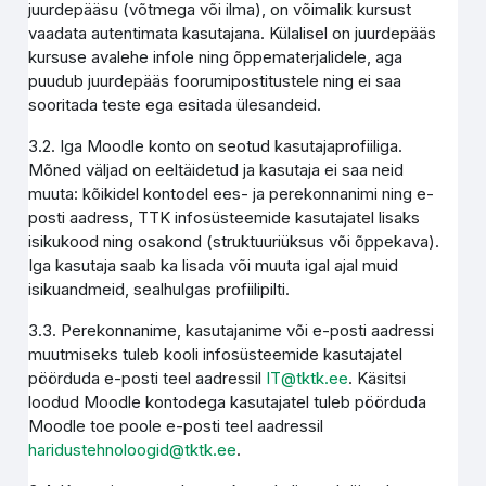
juurdepääsu (võtmega või ilma), on võimalik kursust
vaadata autentimata kasutajana. Külalisel on juurdepääs
kursuse avalehe infole ning õppematerjalidele, aga
puudub juurdepääs foorumipostitustele ning ei saa
sooritada teste ega esitada ülesandeid.
3.2. Iga Moodle konto on seotud kasutajaprofiiliga.
Mõned väljad on eeltäidetud ja kasutaja ei saa neid
muuta: kõikidel kontodel ees- ja perekonnanimi ning e-
posti aadress, TTK infosüsteemide kasutajatel lisaks
isikukood ning osakond (struktuuriüksus või õppekava).
Iga kasutaja saab ka lisada või muuta igal ajal muid
isikuandmeid, sealhulgas profiilipilti.
3.3. Perekonnanime, kasutajanime või e-posti aadressi
muutmiseks tuleb kooli infosüsteemide kasutajatel
pöörduda e-posti teel aadressil
IT@tktk.ee
. Käsitsi
loodud Moodle kontodega kasutajatel tuleb pöörduda
Moodle toe poole e-posti teel aadressil
haridustehnoloogid@tktk.ee
.