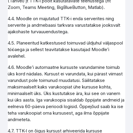
(Tahvel) jt TTK-i poolt kasutatavate teenustega (nt
Zoom, Teams Meeting, BigBlueButton, Matlab).
4.4. Moodle on majutatud TTK-i enda serverites ning
serverite ja andmebaasi tarkvara varustatakse jooksvalt
ajakohaste turvauuendustega.
4.5. Planeeritud katkestused toimuvad üldjuhul väljaspool
tööaega ja sellest teavitatakse kasutajad Moodle’i
avalehel.
4.6. Moodle’i automaatne kursuste varundamine toimub
üks kord nädalas. Kursust ei varundata, kui pärast viimast
varundust pole toimunud muudatusi. Säilitatakse
maksimaalselt kaks varukoopiat ühe kursuse kohta,
minimaalselt üks. Üks kustutakse ära, kui see on vanem
kui üks aasta. Iga varukoopia sisaldab õppijate andmeid ja
eelneva 60-päeva perioodi logisid. Õppejõud saab ka ise
teha varukoopiat oma kursusest, aga ilma õppijate
andmeteta.
4.7. TTK-l on õigus kursust arhiveerida kursuse