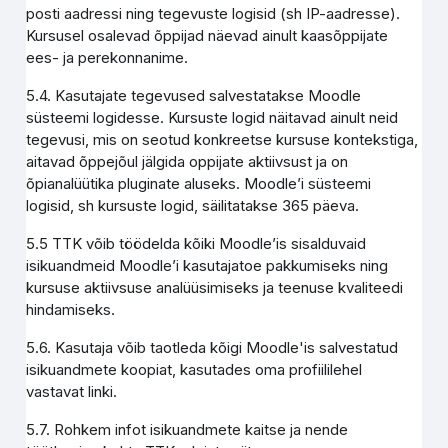
posti aadressi ning tegevuste logisid (sh IP-aadresse).
Kursusel osalevad õppijad näevad ainult kaasõppijate
ees- ja perekonnanime.
5.4. Kasutajate tegevused salvestatakse Moodle
süsteemi logidesse. Kursuste logid näitavad ainult neid
tegevusi, mis on seotud konkreetse kursuse kontekstiga,
aitavad õppejõul jälgida oppijate aktiivsust ja on
õpianalüütika pluginate aluseks. Moodle’i süsteemi
logisid, sh kursuste logid, säilitatakse 365 päeva.
5.5 TTK võib töödelda kõiki Moodle’is sisalduvaid
isikuandmeid Moodle’i kasutajatoe pakkumiseks ning
kursuse aktiivsuse analüüsimiseks ja teenuse kvaliteedi
hindamiseks.
5.6. Kasutaja võib taotleda kõigi Moodle'is salvestatud
isikuandmete koopiat, kasutades oma profiililehel
vastavat linki.
5.7. Rohkem infot isikuandmete kaitse ja nende