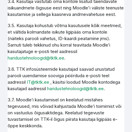
3.4. Kasutaja vastutab oma kontole lisatud täiendavate
isikuandmete õigsuse eest ning Moodle'i väliste teenuste
kasutamise ja sellega kaasneva andmevahetuse eest.
3.5. Kasutaja kohustub võtma kasutusele kõik meetmed,
et vältida kolmandate isikute ligipääs oma kontole
(näiteks parooli vahetus, ID-kaardi peatamine jms).
Samuti tuleb tekkinud ohu korral teavitada Moodle’i
kasutajatuge e-posti teel aadressil
haridustehnoloogid@tktk.ee
.
3.6. TTK infosüsteemide kasutajad saavad unustatud
parooli uuendamise sooviga pöörduda e-posti teel
aadressil
IT@tktk.ee
, käsitsi loodud Moodle kontodega
kasutajad aadressil
haridustehnoloogid@tktk.ee
.
3.7. Moodle’i kasutamisel on keelatud mistahes
tegevused, mis võivad kahjustada Moodle’i toimimist või
on vastuolus õigusaktidega. Keelatud tegevuste
tuvastamisel on TTK-il õigus piirata kasutaja ligipääs e-
õppe keskkonda.