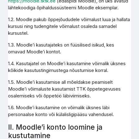
https://moodle.tktk.ee
(edaspidi Moodle), on üks avatud
lähtekoodiga õpihaldussüsteemi Moodle eksemplar.
1.2. Moodle pakub õppejõududele võimalust luua ja hallata
kursusi ning tudengitele võimalust osaleda samadel
kursustel.
1.3. Moodle’i kasutajateks on füüsilised isikud, kes
omavad Moodle’i kontot.
1.4. Kasutajatel on Moodle’i kasutamine võimalik üksnes
kõikide kasutustingimustega nõustumise korral.
1.5. Moodle’i kasutamise all mõeldakse peamiselt
Moodle’i võimaluste kasutamist TTK õppetegevuses
osalemiseks või õppetöö läbiviimiseks.
1.6. Moodle’i kasutamine on võimalik üksnes läbi
personaalse konto või külalisligipääsu vahendusel.
II. Moodle’i konto loomine ja
kustutamine