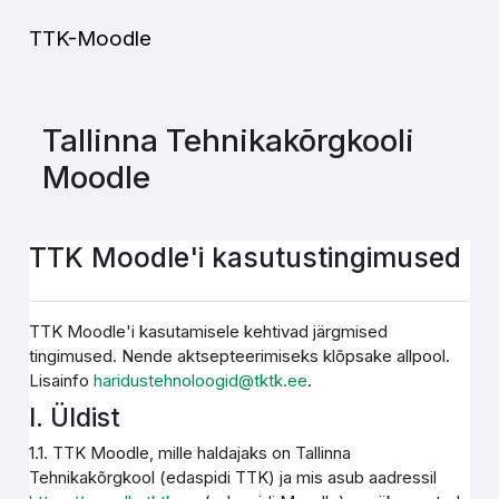
Jäta vahele peasisuni
TTK-Moodle
Tallinna Tehnikakõrgkooli
Moodle
TTK Moodle'i kasutustingimused
TTK Moodle'i kasutamisele kehtivad järgmised
tingimused. Nende aktsepteerimiseks klõpsake allpool.
Lisainfo
haridustehnoloogid@tktk.ee
.
I. Üldist
1.1. TTK Moodle, mille haldajaks on Tallinna
Tehnikakõrgkool (edaspidi TTK) ja mis asub aadressil