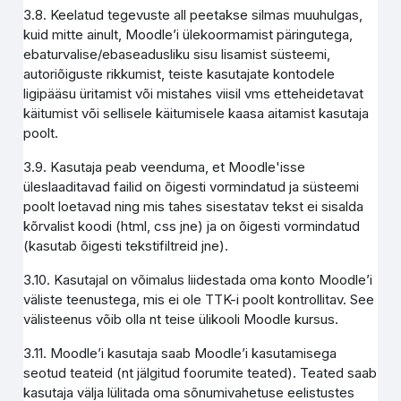
3.8. Keelatud tegevuste all peetakse silmas muuhulgas,
kuid mitte ainult, Moodle’i ülekoormamist päringutega,
ebaturvalise/ebaseadusliku sisu lisamist süsteemi,
autoriõiguste rikkumist, teiste kasutajate kontodele
ligipääsu üritamist või mistahes viisil vms etteheidetavat
käitumist või sellisele käitumisele kaasa aitamist kasutaja
poolt.
3.9. Kasutaja peab veenduma, et Moodle'isse
üleslaaditavad failid on õigesti vormindatud ja süsteemi
poolt loetavad ning mis tahes sisestatav tekst ei sisalda
kõrvalist koodi (html, css jne) ja on õigesti vormindatud
(kasutab õigesti tekstifiltreid jne).
3.10. Kasutajal on võimalus liidestada oma konto Moodle’i
väliste teenustega, mis ei ole TTK-i poolt kontrollitav. See
välisteenus võib olla nt teise ülikooli Moodle kursus.
3.11. Moodle’i kasutaja saab Moodle’i kasutamisega
seotud teateid (nt jälgitud foorumite teated). Teated saab
kasutaja välja lülitada oma sõnumivahetuse eelistustes