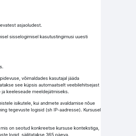
levatest asjaoludest.
isel sisselogimisel kasutustingimusi uuesti
s.
epidevuse, võimaldades kasutajal jääda
tutatakse see küpsis automaatselt veebilehitsejast
e ja keeleseade meeldejätmiseks.
teistele isikutele, kui andmete avaldamise nõue
ing tegevuste logisid (sh IP-aadresse). Kursusel
, mis on seotud konkreetse kursuse kontekstiga,
uste logid, säilitatakse 365 päeva.