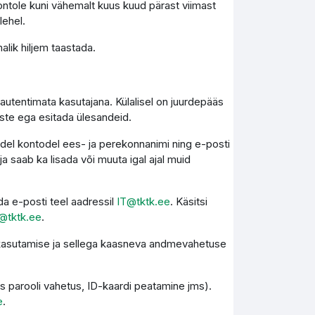
ontole kuni vähemalt kuus kuud pärast viimast
lehel.
lik hiljem taastada.
autentimata kasutajana. Külalisel on juurdepääs
este ega esitada ülesandeid.
kidel kontodel ees- ja perekonnanimi ning e-posti
 saab ka lisada või muuta igal ajal muid
a e-posti teel aadressil
IT@tktk.ee
. Käsitsi
@tktk.ee
.
e kasutamise ja sellega kaasneva andmevahetuse
s parooli vahetus, ID-kaardi peatamine jms).
e
.