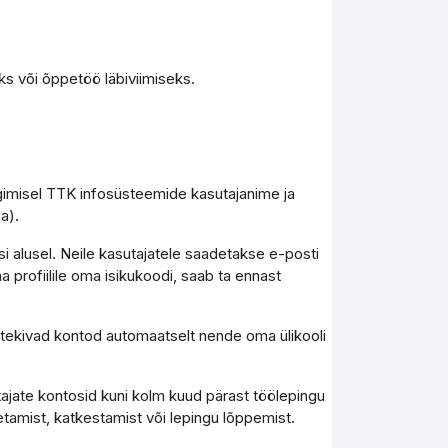
s või õppetöö läbiviimiseks.
ogimisel TTK infosüsteemide kasutajanime ja
a).
i alusel. Neile kasutajatele saadetakse e-posti
a profiilile oma isikukoodi, saab ta ennast
), tekivad kontod automaatselt nende oma ülikooli
tajate kontosid kuni kolm kuud pärast töölepingu
tamist, katkestamist või lepingu lõppemist.