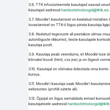
3.6. TTK infosüsteemide kasutajad saavad unust
kasutajad aadressil
haridustehnoloogid@tktk.ee
.
3.7. Moodle’i kasutamisel on keelatud mistahes 
tuvastamisel on TTK-il õigus piirata kasutaja li
3.8. Keelatud tegevuste all peetakse silmas muuh
autoriõiguste rikkumist, teiste kasutajate kontode
kasutaja poolt.
3.9. Kasutaja peab veenduma, et Moodle'isse üles
kõrvalist koodi (html, css jne) ja on õigesti vormi
3.10. Kasutajal on võimalus liidestada oma konto M
kursus.
3.11. Moodle’i kasutaja saab Moodle’i kasutamise
eelistustes (profiili sätete all).
3.12. Õppijal on õigus eemaldada ennast kursusel
kasutajatoele aadressil
haridustehnoloogid@tktk