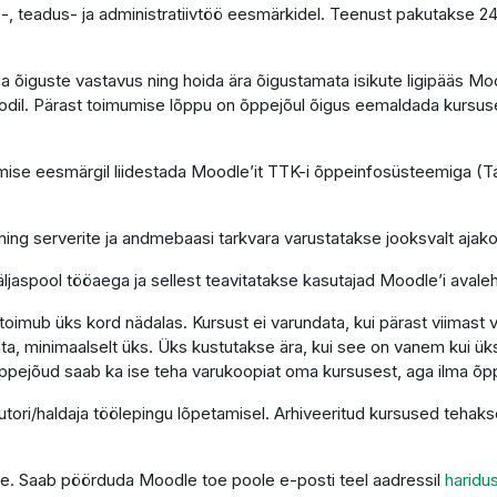
-, teadus- ja administratiivtöö eesmärkidel. Teenust pakutakse 2
e ja õiguste vastavus ning hoida ära õigustamata isikute ligipääs 
dil. Pärast toimumise lõppu on õppejõul õigus eemaldada kursus
se eesmärgil liidestada Moodle’it TTK-i õppeinfosüsteemiga (Tah
ning serverite ja andmebaasi tarkvara varustatakse jooksvalt aja
ljaspool tööaega ja sellest teavitatakse kasutajad Moodle’i avaleh
imub üks kord nädalas. Kursust ei varundata, kui pärast viimast 
a, minimaalselt üks. Üks kustutakse ära, kui see on vanem kui üks
ppejõud saab ka ise teha varukoopiat oma kursusest, aga ilma õp
autori/haldaja töölepingu lõpetamisel. Arhiveeritud kursused teha
tuge. Saab pöörduda Moodle toe poole e-posti teel aadressil
haridu