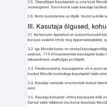
2.5. Täiendõppe kasutajatele ja oma kooli Moodle
sisselogimist. Soovi korral saab kasutaja taotleda
2.6. Konto kustutamine on lõplik. Kontot ja kõik
III. Kasutaja õigused, koh
3.1. Kui kursuse õppejõud on avanud kursusel kül
kursuse avalehe infole ning õppematerjalidele, a
3.2. Iga Moodle konto on seotud kasutajaprofiili
aadress, TTK infosüsteemide kasutajatel lisaks i
isikuandmeid, sealhulgas profiilipilti.
3.3. Perekonnanime, kasutajanime või e-posti aa
loodud Moodle kontodega kasutajatel tuleb pöör
3.4. Kasutaja vastutab oma kontole lisatud täie
eest.
3.5. Kasutaja kohustub võtma kasutusele kõik me
Samuti tuleb tekkinud ohu korral teavitada Moodl