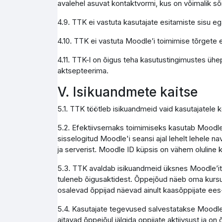
avalehel asuvat kontaktvormi, kus on võimalik s
4.9. TTK ei vastuta kasutajate esitamiste sisu e
4.10. TTK ei vastuta Moodle’i toimimise tõrgete e
4.11. TTK-l on õigus teha kasutustingimustes ühe
aktsepteerima.
V. Isikuandmete kaitse
5.1. TTK töötleb isikuandmeid vaid kasutajatele
5.2. Efektiivsemaks toimimiseks kasutab Moodle 
sisselogitud Moodle'i seansi ajal lehelt lehele na
ja serverist. Moodle ID küpsis on vähem olulin
5.3. TTK avaldab isikuandmeid üksnes Moodle’it ad
tuleneb õigusaktidest. Õppejõud näeb oma kursus
osalevad õppijad näevad ainult kaasõppijate ees
5.4. Kasutajate tegevused salvestatakse Moodle 
aitavad õppejõul jälgida oppijate aktiivsust ja on