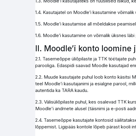
1.3. Moodle’i kasutajateks on füüsilised isikud,
1.4. Kasutajatel on Moodle’i kasutamine võimali
1.5. Moodle’i kasutamise all mõeldakse peamise
1.6. Moodle’i kasutamine on võimalik üksnes läbi
II. Moodle’i konto loomine
2.1. Tasemeõppe üliõpilaste ja TTK töötajate pu
parooliga. Edaspidi saavad Moodle kasutajad enn
2.2. Muude kasutajate puhul loob konto käsitsi M
teel Moodle’i kasutajanimi ja esialgne parool, mi
autentida ka TARA kaudu.
2.3. Välisüliõpilaste puhul, kes osalevad TTK kur
Moodle'i andmete alusel (täisnimi ja e-posti aad
2.4. Tasemeõppe kasutajate kontosid säilitatakse
lõppemist. Ligipääs kontole lõpeb pärast kooli 