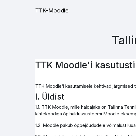
Jäta vahele peasisuni
TTK-Moodle
Tall
TTK Moodle'i kasutust
TTK Moodle'i kasutamisele kehtivad järgmised t
I. Üldist
1.1. TTK Moodle, mille haldajaks on Tallinna Teh
lähtekoodiga õpihaldussüsteemi Moodle eksemp
1.2. Moodle pakub õppejõududele võimalust luua j