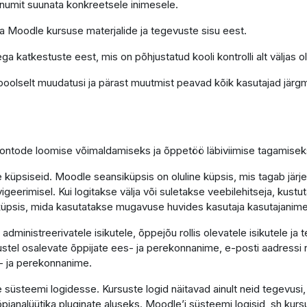
õnumit suunata konkreetsele inimesele.
ga Moodle kursuse materjalide ja tegevuste sisu eest.
ga katkestuste eest, mis on põhjustatud kooli kontrolli alt väljas o
poolselt muudatusi ja pärast muutmist peavad kõik kasutajad järgm
 kontode loomise võimaldamiseks ja õppetöö läbiviimise tagamisek
küpsiseid. Moodle seansiküpsis on oluline küpsis, mis tagab järj
vigeerimisel. Kui logitakse välja või suletakse veebilehitseja, kus
e küpsis, mida kasutatakse mugavuse huvides kasutaja kasutajanim
ministreerivatele isikutele, õppejõu rollis olevatele isikutele ja 
tel osalevate õppijate ees- ja perekonnanime, e-posti aadressi n
- ja perekonnanime.
süsteemi logidesse. Kursuste logid näitavad ainult neid tegevusi
 õpianalüütika pluginate aluseks. Moodle’i süsteemi logisid, sh kurs