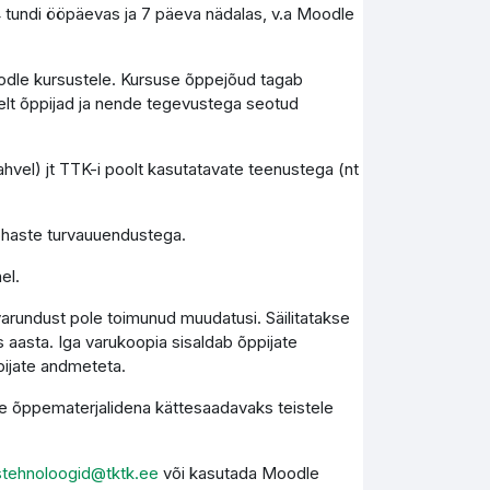
4 tundi ööpäevas ja 7 päeva nädalas, v.a Moodle
Moodle kursustele. Kursuse õppejõud tagab
elt õppijad ja nende tegevustega seotud
vel) jt TTK-i poolt kasutatavate teenustega (nt
kohaste turvauuendustega.
el.
varundust pole toimunud muudatusi. Säilitatakse
 aasta. Iga varukoopia sisaldab õppijate
pijate andmeteta.
kse õppematerjalidena kättesaadavaks teistele
stehnoloogid@tktk.ee
või kasutada Moodle