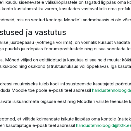
'i kaudu sisenevatele välisüliõpilastele on tagatud ligipääs oma k
 konto kustutamist ka varem, kasutades vastavat linki oma profiili 
i andmeid, mis on seotud kontoga Moodle'i andmebaasis ei ole võima
ustused ja vastutus
alise juurdepääsu (võtmega või ilma), on võimalik kursust vaadata 
ga puudub juurdepääs foorumipostitustele ning ei saa sooritada t
ga. Mõned väljad on eeltäidetud ja kasutaja ei saa neid muuta: kõi
sikukood ning osakond (struktuuriüksus või õppekava). Iga kasutaja
dressi muutmiseks tuleb kooli infosüsteemide kasutajatel pöördud
duda Moodle toe poole e-posti teel aadressil
haridustehnoloogid
ndavate isikuandmete õigsuse eest ning Moodle'i väliste teenust
etmed, et vältida kolmandate isikute ligipääs oma kontole (näitek
e’i kasutajatuge e-posti teel aadressil
haridustehnoloogid@tktk.e