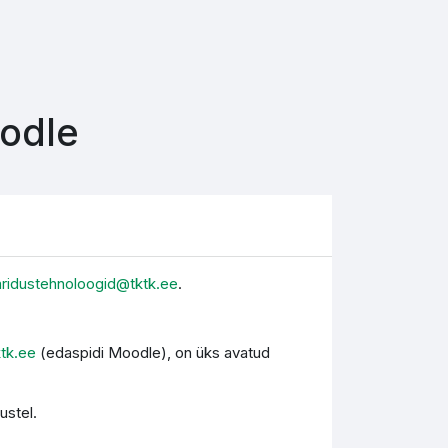
oodle
aridustehnoloogid@tktk.ee
.
ktk.ee
(edaspidi Moodle), on üks avatud
ustel.