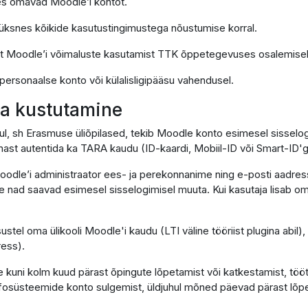
 kes omavad Moodle’i kontot.
k üksnes kõikide kasutustingimustega nõustumise korral.
lt Moodle’i võimaluste kasutamist TTK õppetegevuses osalemisek
 personaalse konto või külalisligipääsu vahendusel.
 ja kustutamine
hul, sh Erasmuse üliõpilased, tekib Moodle konto esimesel sissel
ast autentida ka TARA kaudu (ID-kaardi, Mobiil-ID või Smart-ID'g
oodle’i administraator ees- ja perekonnanime ning e-posti aadress
lle nad saavad esimesel sisselogimisel muuta. Kui kasutaja lisab om
sustel oma ülikooli Moodle'i kaudu (LTI väline tööriist plugina abil
ress).
 kuni kolm kuud pärast õpingute lõpetamist või katkestamist, töö
infosüsteemide konto sulgemist, üldjuhul mõned päevad pärast lõpe