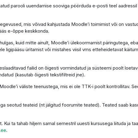
atud parooli uuendamise sooviga pöörduda e-posti teel aadressi
tegevused, mis võivad kahjustada Moodle’i toimimist või on vastu
gipääs e-õppe keskkonda.
ulgas, kuid mitte ainult, Moodle’i ülekoormamist päringutega, eba
le ligipääsu üritamist või mistahes viisil vms etteheidetavat käitumi
laaditavad failid on õigesti vormindatud ja süsteemi poolt loetava
ndatud (kasutab õigesti tekstifiltreid jne).
oodle’i väliste teenustega, mis ei ole TTK-i poolt kontrollitav. See
ga seotud teateid (nt jälgitud foorumite teated). Teated saab kas
t. Kui ta tahab hiljem samal semestril uuesti kursusega liituda ja
.ee
.