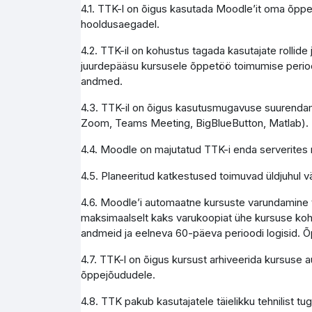
4.1. TTK-l on õigus kasutada Moodle’it oma õppe
hooldusaegadel.
4.2. TTK-il on kohustus tagada kasutajate rollid
juurdepääsu kursusele õppetöö toimumise perioo
andmed.
4.3. TTK-il on õigus kasutusmugavuse suurendami
Zoom, Teams Meeting, BigBlueButton, Matlab).
4.4. Moodle on majutatud TTK-i enda serverites 
4.5. Planeeritud katkestused toimuvad üldjuhul vä
4.6. Moodle’i automaatne kursuste varundamine to
maksimaalselt kaks varukoopiat ühe kursuse koht
andmeid ja eelneva 60-päeva perioodi logisid. Õ
4.7. TTK-l on õigus kursust arhiveerida kursuse 
õppejõududele.
4.8. TTK pakub kasutajatele täielikku tehnilist 