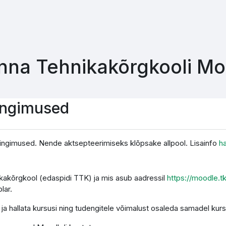
inna Tehnikakõrgkooli M
ingimused
ingimused. Nende aktsepteerimiseks klõpsake allpool. Lisainfo
h
nikakõrgkool (edaspidi TTK) ja mis asub aadressil
https://moodle.t
lar.
a hallata kursusi ning tudengitele võimalust osaleda samadel kurs