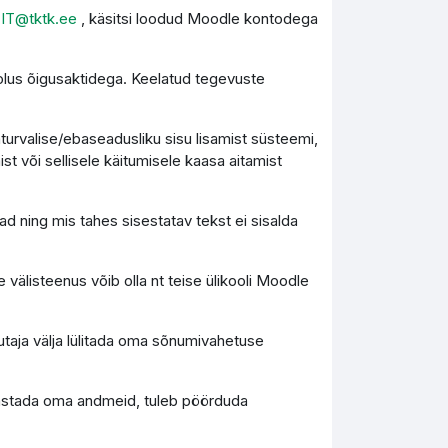
l
IT@tktk.ee
, käsitsi loodud Moodle kontodega
olus õigusaktidega. Keelatud tegevuste
turvalise/ebaseadusliku sisu lisamist süsteemi,
st või sellisele käitumisele kaasa aitamist
d ning mis tahes sisestatav tekst ei sisalda
 välisteenus võib olla nt teise ülikooli Moodle
utaja välja lülitada oma sõnumivahetuse
 taastada oma andmeid, tuleb pöörduda