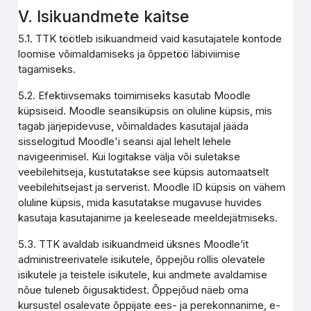
V. Isikuandmete kaitse
5.1. TTK töötleb isikuandmeid vaid kasutajatele kontode
loomise võimaldamiseks ja õppetöö läbiviimise
tagamiseks.
5.2. Efektiivsemaks toimimiseks kasutab Moodle
küpsiseid. Moodle seansiküpsis on oluline küpsis, mis
tagab järjepidevuse, võimaldades kasutajal jääda
sisselogitud Moodle'i seansi ajal lehelt lehele
navigeerimisel. Kui logitakse välja või suletakse
veebilehitseja, kustutatakse see küpsis automaatselt
veebilehitsejast ja serverist. Moodle ID küpsis on vähem
oluline küpsis, mida kasutatakse mugavuse huvides
kasutaja kasutajanime ja keeleseade meeldejätmiseks.
5.3. TTK avaldab isikuandmeid üksnes Moodle’it
administreerivatele isikutele, õppejõu rollis olevatele
isikutele ja teistele isikutele, kui andmete avaldamise
nõue tuleneb õigusaktidest. Õppejõud näeb oma
kursustel osalevate õppijate ees- ja perekonnanime, e-