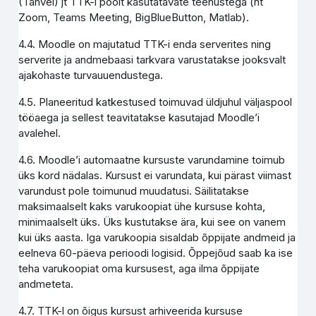
(Tahvel) jt TTK-i poolt kasutatavate teenustega (nt
Zoom, Teams Meeting, BigBlueButton, Matlab).
4.4. Moodle on majutatud TTK-i enda serverites ning
serverite ja andmebaasi tarkvara varustatakse jooksvalt
ajakohaste turvauuendustega.
4.5. Planeeritud katkestused toimuvad üldjuhul väljaspool
tööaega ja sellest teavitatakse kasutajad Moodle’i
avalehel.
4.6. Moodle’i automaatne kursuste varundamine toimub
üks kord nädalas. Kursust ei varundata, kui pärast viimast
varundust pole toimunud muudatusi. Säilitatakse
maksimaalselt kaks varukoopiat ühe kursuse kohta,
minimaalselt üks. Üks kustutakse ära, kui see on vanem
kui üks aasta. Iga varukoopia sisaldab õppijate andmeid ja
eelneva 60-päeva perioodi logisid. Õppejõud saab ka ise
teha varukoopiat oma kursusest, aga ilma õppijate
andmeteta.
4.7. TTK-l on õigus kursust arhiveerida kursuse