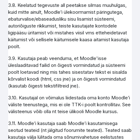
3.8. Keelatud tegevuste all peetakse silmas muuhulgas,
kuid mitte ainult, Moodle’i ülekoormamist päringutega,
ebaturvalise/ebaseadusliku sisu lisamist süsteemi,
autoriõiguste rikkumist, teiste kasutajate kontodele
ligipääsu üritamist või mistahes viisil vms etteheidetavat
käitumist või sellisele käitumisele kaasa aitamist kasutaja
poolt.
3.9. Kasutaja peab veenduma, et Moodle'isse
üleslaaditavad failid on õigesti vormindatud ja süsteemi
poolt loetavad ning mis tahes sisestatav tekst ei sisalda
kõrvalist koodi (html, css jne) ja on õigesti vormindatud
(kasutab õigesti tekstifiltreid jne).
3.10. Kasutajal on võimalus liidestada oma konto Moodle’i
väliste teenustega, mis ei ole TTK-i poolt kontrollitav. See
välisteenus võib olla nt teise ülikooli Moodle kursus.
3.11. Moodle’i kasutaja saab Moodle’i kasutamisega
seotud teateid (nt jälgitud foorumite teated). Teated saab
kasutaja välja lülitada oma sõnumivahetuse eelistustes