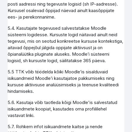
posti aadressi ning tegevuste logisid (sh IP-aadresse).
Kursusel osalevad õppijad näevad ainult kaasõppijate
ees- ja perekonnanime.
5.4. Kasutajate tegevused salvestatakse Moodle
süsteemi logidesse. Kursuste logid näitavad ainult neid
tegevusi, mis on seotud konkreetse kursuse kontekstiga,
aitavad õppejõul jälgida oppijate aktiivsust ja on
õpianalüütika pluginate aluseks. Moodle’i süsteemi
logisid, sh kursuste logid, säilitatakse 365 päeva.
5.5 TTK võib töödelda kõiki Moodle’is sisalduvaid
isikuandmeid Moodle’i kasutajatoe pakkumiseks ning
kursuse aktiivsuse analüüsimiseks ja teenuse kvaliteedi
hindamiseks.
5.6. Kasutaja võib taotleda kõigi Moodle'is salvestatud
isikuandmete koopiat, kasutades oma profiililehel
vastavat linki.
5.7. Rohkem infot isikuandmete kaitse ja nende