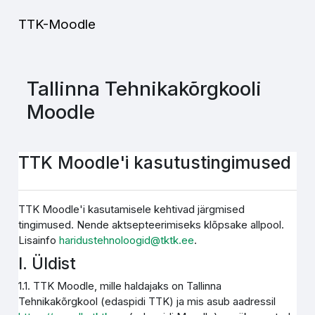
Jäta vahele peasisuni
TTK-Moodle
Tallinna Tehnikakõrgkooli
Moodle
TTK Moodle'i kasutustingimused
TTK Moodle'i kasutamisele kehtivad järgmised
tingimused. Nende aktsepteerimiseks klõpsake allpool.
Lisainfo
haridustehnoloogid@tktk.ee
.
I. Üldist
1.1. TTK Moodle, mille haldajaks on Tallinna
Tehnikakõrgkool (edaspidi TTK) ja mis asub aadressil