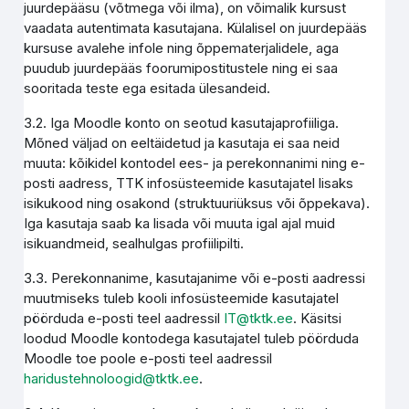
juurdepääsu (võtmega või ilma), on võimalik kursust
vaadata autentimata kasutajana. Külalisel on juurdepääs
kursuse avalehe infole ning õppematerjalidele, aga
puudub juurdepääs foorumipostitustele ning ei saa
sooritada teste ega esitada ülesandeid.
3.2. Iga Moodle konto on seotud kasutajaprofiiliga.
Mõned väljad on eeltäidetud ja kasutaja ei saa neid
muuta: kõikidel kontodel ees- ja perekonnanimi ning e-
posti aadress, TTK infosüsteemide kasutajatel lisaks
isikukood ning osakond (struktuuriüksus või õppekava).
Iga kasutaja saab ka lisada või muuta igal ajal muid
isikuandmeid, sealhulgas profiilipilti.
3.3. Perekonnanime, kasutajanime või e-posti aadressi
muutmiseks tuleb kooli infosüsteemide kasutajatel
pöörduda e-posti teel aadressil
IT@tktk.ee
. Käsitsi
loodud Moodle kontodega kasutajatel tuleb pöörduda
Moodle toe poole e-posti teel aadressil
haridustehnoloogid@tktk.ee
.