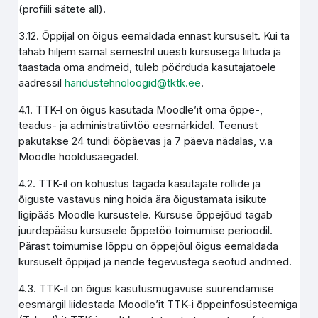
(profiili sätete all).
3.12. Õppijal on õigus eemaldada ennast kursuselt. Kui ta
tahab hiljem samal semestril uuesti kursusega liituda ja
taastada oma andmeid, tuleb pöörduda kasutajatoele
aadressil
haridustehnoloogid@tktk.ee
.
4.1. TTK-l on õigus kasutada Moodle’it oma õppe-,
teadus- ja administratiivtöö eesmärkidel. Teenust
pakutakse 24 tundi ööpäevas ja 7 päeva nädalas, v.a
Moodle hooldusaegadel.
4.2. TTK-il on kohustus tagada kasutajate rollide ja
õiguste vastavus ning hoida ära õigustamata isikute
ligipääs Moodle kursustele. Kursuse õppejõud tagab
juurdepääsu kursusele õppetöö toimumise perioodil.
Pärast toimumise lõppu on õppejõul õigus eemaldada
kursuselt õppijad ja nende tegevustega seotud andmed.
4.3. TTK-il on õigus kasutusmugavuse suurendamise
eesmärgil liidestada Moodle’it TTK-i õppeinfosüsteemiga