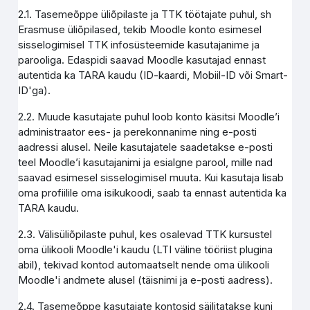
2.1. Tasemeõppe üliõpilaste ja TTK töötajate puhul, sh
Erasmuse üliõpilased, tekib Moodle konto esimesel
sisselogimisel TTK infosüsteemide kasutajanime ja
parooliga. Edaspidi saavad Moodle kasutajad ennast
autentida ka TARA kaudu (ID-kaardi, Mobiil-ID või Smart-
ID'ga).
2.2. Muude kasutajate puhul loob konto käsitsi Moodle’i
administraator ees- ja perekonnanime ning e-posti
aadressi alusel. Neile kasutajatele saadetakse e-posti
teel Moodle’i kasutajanimi ja esialgne parool, mille nad
saavad esimesel sisselogimisel muuta. Kui kasutaja lisab
oma profiilile oma isikukoodi, saab ta ennast autentida ka
TARA kaudu.
2.3. Välisüliõpilaste puhul, kes osalevad TTK kursustel
oma ülikooli Moodle'i kaudu (LTI väline tööriist plugina
abil), tekivad kontod automaatselt nende oma ülikooli
Moodle'i andmete alusel (täisnimi ja e-posti aadress).
2.4. Tasemeõppe kasutajate kontosid säilitatakse kuni