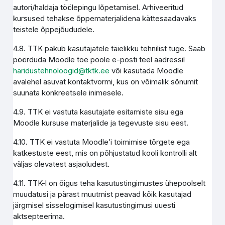
autori/haldaja töölepingu lõpetamisel. Arhiveeritud
kursused tehakse õppematerjalidena kättesaadavaks
teistele õppejõududele.
4.8. TTK pakub kasutajatele täielikku tehnilist tuge. Saab
pöörduda Moodle toe poole e-posti teel aadressil
haridustehnoloogid@tktk.ee
või kasutada Moodle
avalehel asuvat kontaktvormi, kus on võimalik sõnumit
suunata konkreetsele inimesele.
4.9. TTK ei vastuta kasutajate esitamiste sisu ega
Moodle kursuse materjalide ja tegevuste sisu eest.
4.10. TTK ei vastuta Moodle’i toimimise tõrgete ega
katkestuste eest, mis on põhjustatud kooli kontrolli alt
väljas olevatest asjaoludest.
4.11. TTK-l on õigus teha kasutustingimustes ühepoolselt
muudatusi ja pärast muutmist peavad kõik kasutajad
järgmisel sisselogimisel kasutustingimusi uuesti
aktsepteerima.