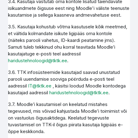
3.4. Kasutaja vastutab oma kontole lisatud täiendavate
isikuandmete õigsuse eest ning Moodle'i väliste teenuste
kasutamise ja sellega kaasneva andmevahetuse eest.
3.5. Kasutaja kohustub võtma kasutusele kõik meetmed,
et vältida kolmandate isikute ligipääs oma kontole
(näiteks parooli vahetus, ID-kaardi peatamine jms).
Samuti tuleb tekkinud ohu korral teavitada Moodle’i
kasutajatuge e-posti teel aadressil
haridustehnoloogid@tktk.ee
.
3.6. TTK infosüsteemide kasutajad saavad unustatud
parooli uuendamise sooviga pöörduda e-posti teel
aadressil
IT@tktk.ee
, käsitsi loodud Moodle kontodega
kasutajad aadressil
haridustehnoloogid@tktk.ee
.
3.7. Moodle’i kasutamisel on keelatud mistahes
tegevused, mis võivad kahjustada Moodle’i toimimist või
on vastuolus õigusaktidega. Keelatud tegevuste
tuvastamisel on TTK-il õigus piirata kasutaja ligipääs e-
õppe keskkonda.