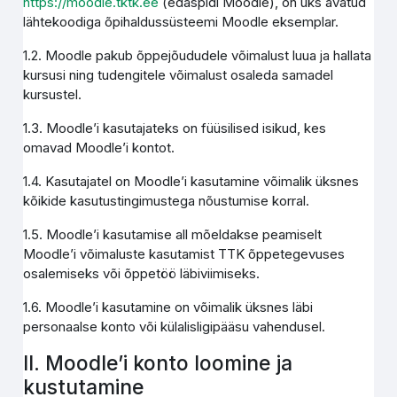
https://moodle.tktk.ee
(edaspidi Moodle), on üks avatud
lähtekoodiga õpihaldussüsteemi Moodle eksemplar.
1.2. Moodle pakub õppejõududele võimalust luua ja hallata
kursusi ning tudengitele võimalust osaleda samadel
kursustel.
1.3. Moodle’i kasutajateks on füüsilised isikud, kes
omavad Moodle’i kontot.
1.4. Kasutajatel on Moodle’i kasutamine võimalik üksnes
kõikide kasutustingimustega nõustumise korral.
1.5. Moodle’i kasutamise all mõeldakse peamiselt
Moodle’i võimaluste kasutamist TTK õppetegevuses
osalemiseks või õppetöö läbiviimiseks.
1.6. Moodle’i kasutamine on võimalik üksnes läbi
personaalse konto või külalisligipääsu vahendusel.
II. Moodle’i konto loomine ja
kustutamine