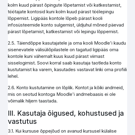
kolm kuud pärast õpingute lõpetamist või katkestamist,
töötajate kontosid kuni kolm kuud pärast töölepingu
lõppemist. Ligipääs kontole lõpeb pärast kooli
infosüsteemide konto sulgemist, üldjuhul mõned päevad
pärast lõpetamist, katkestamist või lepingu lõppemist.
2.5. Täiendõppe kasutajatele ja oma kooli Moodle'i kaudu
sisenevatele välisüliõpilastele on tagatud ligipääs oma
kontole kuni vähemalt kuus kuud pärast viimast
sisselogimist. Soovi korral saab kasutaja taotleda konto
kustutamist ka varem, kasutades vastavat linki oma profiili
lehel.
2.6. Konto kustutamine on lõplik. Kontot ja kõiki andmeid,
mis on seotud kontoga Moodle'i andmebaasis ei ole
võimalik hiljem taastada.
III. Kasutaja õigused, kohustused ja
vastutus
3.1. Kui kursuse õppejõud on avanud kursusel külalise