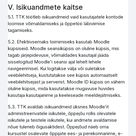
V. Isikuandmete kaitse
5.1. TTK töötleb isikuandmeid vaid kasutajatele kontode
loomise võimaldamiseks ja õppetöö läbiviimise
tagamiseks.
5.2. Efektiivsemaks toimimiseks kasutab Moodle
küpsiseid. Moodle seansiküpsis on oluline küpsis, mis
tagab järjepidevuse, võimaldades kasutajal jääda
sisselogitud Moodle'i seansi ajal lehelt lehele
navigeerimisel. Kui logitakse välja või suletakse
veebilehitseja, kustutatakse see küpsis automaatselt
veebilehitsejast ja serverist. Moodle ID küpsis on vähem
oluline küpsis, mida kasutatakse mugavuse huvides
kasutaja kasutajanime ja keeleseade meeldejätmiseks.
5.3. TTK avaldab isikuandmeid üksnes Moodle’it
administreerivatele isikutele, õppejõu rollis olevatele
isikutele ja teistele isikutele, kui andmete avaldamise
nõue tuleneb õigusaktidest. Õppejõud näeb oma
kursustel osalevate õppijate ees- ja perekonnanime, e-