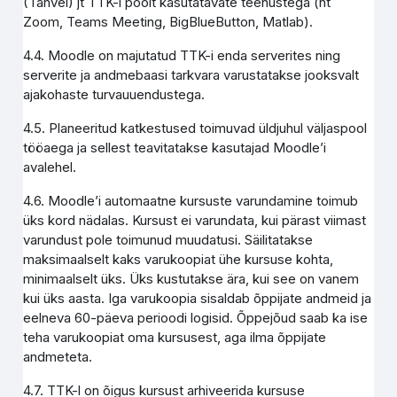
(Tahvel) jt TTK-i poolt kasutatavate teenustega (nt
Zoom, Teams Meeting, BigBlueButton, Matlab).
4.4. Moodle on majutatud TTK-i enda serverites ning
serverite ja andmebaasi tarkvara varustatakse jooksvalt
ajakohaste turvauuendustega.
4.5. Planeeritud katkestused toimuvad üldjuhul väljaspool
tööaega ja sellest teavitatakse kasutajad Moodle’i
avalehel.
4.6. Moodle’i automaatne kursuste varundamine toimub
üks kord nädalas. Kursust ei varundata, kui pärast viimast
varundust pole toimunud muudatusi. Säilitatakse
maksimaalselt kaks varukoopiat ühe kursuse kohta,
minimaalselt üks. Üks kustutakse ära, kui see on vanem
kui üks aasta. Iga varukoopia sisaldab õppijate andmeid ja
eelneva 60-päeva perioodi logisid. Õppejõud saab ka ise
teha varukoopiat oma kursusest, aga ilma õppijate
andmeteta.
4.7. TTK-l on õigus kursust arhiveerida kursuse