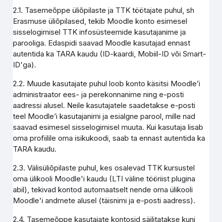
2.1. Tasemeõppe üliõpilaste ja TTK töötajate puhul, sh
Erasmuse üliõpilased, tekib Moodle konto esimesel
sisselogimisel TTK infosüsteemide kasutajanime ja
parooliga. Edaspidi saavad Moodle kasutajad ennast
autentida ka TARA kaudu (ID-kaardi, Mobiil-ID või Smart-
ID'ga).
2.2. Muude kasutajate puhul loob konto käsitsi Moodle’i
administraator ees- ja perekonnanime ning e-posti
aadressi alusel. Neile kasutajatele saadetakse e-posti
teel Moodle’i kasutajanimi ja esialgne parool, mille nad
saavad esimesel sisselogimisel muuta. Kui kasutaja lisab
oma profiilile oma isikukoodi, saab ta ennast autentida ka
TARA kaudu.
2.3. Välisüliõpilaste puhul, kes osalevad TTK kursustel
oma ülikooli Moodle'i kaudu (LTI väline tööriist plugina
abil), tekivad kontod automaatselt nende oma ülikooli
Moodle'i andmete alusel (täisnimi ja e-posti aadress).
2.4. Tasemeõppe kasutajate kontosid säilitatakse kuni