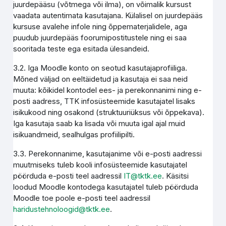
juurdepääsu (võtmega või ilma), on võimalik kursust
vaadata autentimata kasutajana. Külalisel on juurdepääs
kursuse avalehe infole ning õppematerjalidele, aga
puudub juurdepääs foorumipostitustele ning ei saa
sooritada teste ega esitada ülesandeid.
3.2. Iga Moodle konto on seotud kasutajaprofiiliga.
Mõned väljad on eeltäidetud ja kasutaja ei saa neid
muuta: kõikidel kontodel ees- ja perekonnanimi ning e-
posti aadress, TTK infosüsteemide kasutajatel lisaks
isikukood ning osakond (struktuuriüksus või õppekava).
Iga kasutaja saab ka lisada või muuta igal ajal muid
isikuandmeid, sealhulgas profiilipilti.
3.3. Perekonnanime, kasutajanime või e-posti aadressi
muutmiseks tuleb kooli infosüsteemide kasutajatel
pöörduda e-posti teel aadressil
IT@tktk.ee
. Käsitsi
loodud Moodle kontodega kasutajatel tuleb pöörduda
Moodle toe poole e-posti teel aadressil
haridustehnoloogid@tktk.ee
.