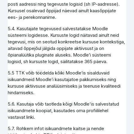
posti aadressi ning tegevuste logisid (sh IP-aadresse).
Kursusel osalevad õppijad näevad ainult kaasõppijate
ees- ja perekonnanime.
5.4. Kasutajate tegevused salvestatakse Moodle
süsteemi logidesse. Kursuste logid näitavad ainult neid
tegevusi, mis on seotud konkreetse kursuse kontekstiga,
aitavad õppejõul jälgida oppijate aktiivsust ja on
õpianalüütika pluginate aluseks. Moodle’i süsteemi
logisid, sh kursuste logid, säilitatakse 365 päeva.
5.5 TTK võib töödelda kõiki Moodle’is sisalduvaid
isikuandmeid Moodle’i kasutajatoe pakkumiseks ning
kursuse aktiivsuse analüüsimiseks ja teenuse kvaliteedi
hindamiseks.
5.6. Kasutaja võib taotleda kõigi Moodle'is salvestatud
isikuandmete koopiat, kasutades oma profiililehel
vastavat linki.
5.7. Rohkem infot isikuandmete kaitse ja nende