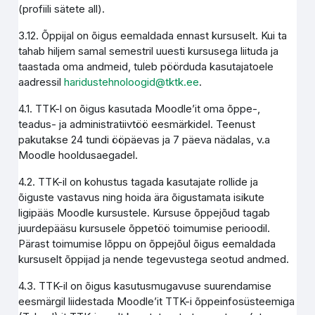
(profiili sätete all).
3.12. Õppijal on õigus eemaldada ennast kursuselt. Kui ta
tahab hiljem samal semestril uuesti kursusega liituda ja
taastada oma andmeid, tuleb pöörduda kasutajatoele
aadressil
haridustehnoloogid@tktk.ee
.
4.1. TTK-l on õigus kasutada Moodle’it oma õppe-,
teadus- ja administratiivtöö eesmärkidel. Teenust
pakutakse 24 tundi ööpäevas ja 7 päeva nädalas, v.a
Moodle hooldusaegadel.
4.2. TTK-il on kohustus tagada kasutajate rollide ja
õiguste vastavus ning hoida ära õigustamata isikute
ligipääs Moodle kursustele. Kursuse õppejõud tagab
juurdepääsu kursusele õppetöö toimumise perioodil.
Pärast toimumise lõppu on õppejõul õigus eemaldada
kursuselt õppijad ja nende tegevustega seotud andmed.
4.3. TTK-il on õigus kasutusmugavuse suurendamise
eesmärgil liidestada Moodle’it TTK-i õppeinfosüsteemiga