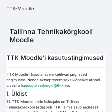
Jäta vahele peasisuni
TTK-Moodle
Tallinna Tehnikakõrgkooli
Moodle
TTK Moodle'i kasutustingimused
TTK Moodle'i kasutamisele kehtivad järgmised
tingimused. Nende aktsepteerimiseks klõpsake allpool.
Lisainfo
haridustehnoloogid@tktk.ee
.
I. Üldist
1.1. TTK Moodle, mille haldajaks on Tallinna
Tehnikakõrgkool (edaspidi TTK) ja mis asub aadressil