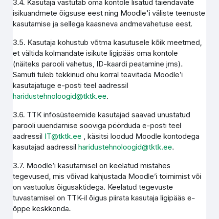
3.4. Kasutaja vastutab oma kontole lisatud täiendavate
isikuandmete õigsuse eest ning Moodle'i väliste teenuste
kasutamise ja sellega kaasneva andmevahetuse eest.
3.5. Kasutaja kohustub võtma kasutusele kõik meetmed,
et vältida kolmandate isikute ligipääs oma kontole
(näiteks parooli vahetus, ID-kaardi peatamine jms).
Samuti tuleb tekkinud ohu korral teavitada Moodle’i
kasutajatuge e-posti teel aadressil
haridustehnoloogid@tktk.ee
.
3.6. TTK infosüsteemide kasutajad saavad unustatud
parooli uuendamise sooviga pöörduda e-posti teel
aadressil
IT@tktk.ee
, käsitsi loodud Moodle kontodega
kasutajad aadressil
haridustehnoloogid@tktk.ee
.
3.7. Moodle’i kasutamisel on keelatud mistahes
tegevused, mis võivad kahjustada Moodle’i toimimist või
on vastuolus õigusaktidega. Keelatud tegevuste
tuvastamisel on TTK-il õigus piirata kasutaja ligipääs e-
õppe keskkonda.