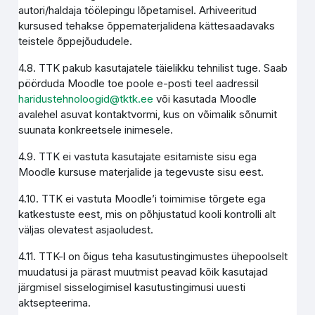
autori/haldaja töölepingu lõpetamisel. Arhiveeritud
kursused tehakse õppematerjalidena kättesaadavaks
teistele õppejõududele.
4.8. TTK pakub kasutajatele täielikku tehnilist tuge. Saab
pöörduda Moodle toe poole e-posti teel aadressil
haridustehnoloogid@tktk.ee
või kasutada Moodle
avalehel asuvat kontaktvormi, kus on võimalik sõnumit
suunata konkreetsele inimesele.
4.9. TTK ei vastuta kasutajate esitamiste sisu ega
Moodle kursuse materjalide ja tegevuste sisu eest.
4.10. TTK ei vastuta Moodle’i toimimise tõrgete ega
katkestuste eest, mis on põhjustatud kooli kontrolli alt
väljas olevatest asjaoludest.
4.11. TTK-l on õigus teha kasutustingimustes ühepoolselt
muudatusi ja pärast muutmist peavad kõik kasutajad
järgmisel sisselogimisel kasutustingimusi uuesti
aktsepteerima.