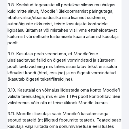
3.8. Keelatud tegevuste all peetakse silmas muuhulgas,
kuid mitte ainult, Moodle’i ülekoormamist päringutega,
ebaturvalise/ebaseadusliku sisu lisamist süsteemi,
autoriõiguste rikkumist, teiste kasutajate kontodele
ligipääsu üritamist või mistahes viisil vms etteheidetavat
käitumist või sellisele käitumisele kaasa aitamist kasutaja
poolt.
3.9. Kasutaja peab veenduma, et Moodle'isse
üleslaaditavad failid on õigesti vormindatud ja süsteemi
poolt loetavad ning mis tahes sisestatav tekst ei sisalda
kõrvalist koodi (html, css jne) ja on õigesti vormindatud
(kasutab õigesti tekstifiltreid jne).
3.10. Kasutajal on võimalus liidestada oma konto Moodle’i
väliste teenustega, mis ei ole TTK-i poolt kontrollitav. See
välisteenus võib olla nt teise ülikooli Moodle kursus.
3.11. Moodle’i kasutaja saab Moodle’i kasutamisega
seotud teateid (nt jälgitud foorumite teated). Teated saab
kasutaja välja lülitada oma sõnumivahetuse eelistustes