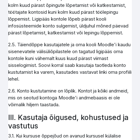
kolm kuud pärast õpingute lõpetamist või katkestamist,
töötajate kontosid kuni kolm kuud pärast töölepingu
lõppemist. Ligipääs kontole lõpeb pärast kooli
infosüsteemide konto sulgemist, üldjuhul mõned päevad
pärast lõpetamist, katkestamist või lepingu lõppemist.
2.5. Täiendõppe kasutajatele ja oma kooli Moodle'i kaudu
sisenevatele välisüliõpilastele on tagatud ligipääs oma
kontole kuni vähemalt kuus kuud pärast viimast
sisselogimist. Soovi korral saab kasutaja taotleda konto
kustutamist ka varem, kasutades vastavat linki oma profiili
lehel.
2.6. Konto kustutamine on lõplik. Kontot ja kõiki andmeid,
mis on seotud kontoga Moodle'i andmebaasis ei ole
võimalik hiljem taastada.
III. Kasutaja õigused, kohustused ja
vastutus
3.1. Kui kursuse õppejõud on avanud kursusel külalise