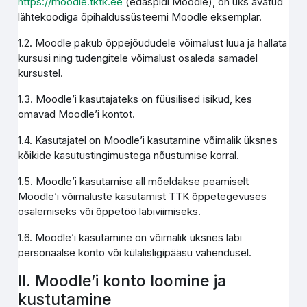
https://moodle.tktk.ee
(edaspidi Moodle), on üks avatud
lähtekoodiga õpihaldussüsteemi Moodle eksemplar.
1.2. Moodle pakub õppejõududele võimalust luua ja hallata
kursusi ning tudengitele võimalust osaleda samadel
kursustel.
1.3. Moodle’i kasutajateks on füüsilised isikud, kes
omavad Moodle’i kontot.
1.4. Kasutajatel on Moodle’i kasutamine võimalik üksnes
kõikide kasutustingimustega nõustumise korral.
1.5. Moodle’i kasutamise all mõeldakse peamiselt
Moodle’i võimaluste kasutamist TTK õppetegevuses
osalemiseks või õppetöö läbiviimiseks.
1.6. Moodle’i kasutamine on võimalik üksnes läbi
personaalse konto või külalisligipääsu vahendusel.
II. Moodle’i konto loomine ja
kustutamine