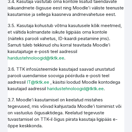
3.4. Kasutaja vastutab oma kontole lisatud täiendavate
isikuandmete õigsuse eest ning Moodle'i väliste teenuste
kasutamise ja sellega kaasneva andmevahetuse eest.
3.5. Kasutaja kohustub võtma kasutusele kõik meetmed,
et vältida kolmandate isikute ligipääs oma kontole
(näiteks parooli vahetus, ID-kaardi peatamine jms).
Samuti tuleb tekkinud ohu korral teavitada Moodle’i
kasutajatuge e-posti teel aadressil
haridustehnoloogid@tktk.ee
.
3.6. TTK infosüsteemide kasutajad saavad unustatud
parooli uuendamise sooviga pöörduda e-posti teel
aadressil
IT@tktk.ee
, käsitsi loodud Moodle kontodega
kasutajad aadressil
haridustehnoloogid@tktk.ee
.
3.7. Moodle’i kasutamisel on keelatud mistahes
tegevused, mis võivad kahjustada Moodle’i toimimist või
on vastuolus õigusaktidega. Keelatud tegevuste
tuvastamisel on TTK-il õigus piirata kasutaja ligipääs e-
õppe keskkonda.