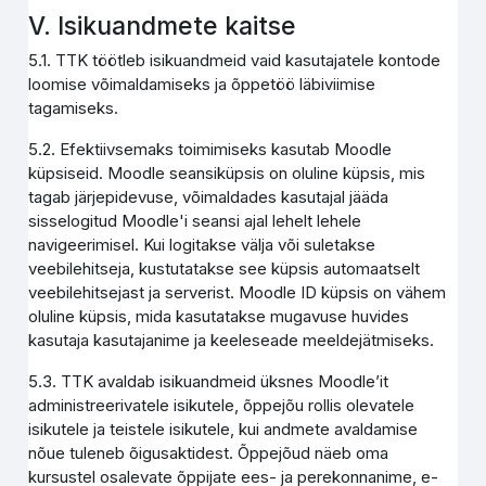
V. Isikuandmete kaitse
5.1. TTK töötleb isikuandmeid vaid kasutajatele kontode
loomise võimaldamiseks ja õppetöö läbiviimise
tagamiseks.
5.2. Efektiivsemaks toimimiseks kasutab Moodle
küpsiseid. Moodle seansiküpsis on oluline küpsis, mis
tagab järjepidevuse, võimaldades kasutajal jääda
sisselogitud Moodle'i seansi ajal lehelt lehele
navigeerimisel. Kui logitakse välja või suletakse
veebilehitseja, kustutatakse see küpsis automaatselt
veebilehitsejast ja serverist. Moodle ID küpsis on vähem
oluline küpsis, mida kasutatakse mugavuse huvides
kasutaja kasutajanime ja keeleseade meeldejätmiseks.
5.3. TTK avaldab isikuandmeid üksnes Moodle’it
administreerivatele isikutele, õppejõu rollis olevatele
isikutele ja teistele isikutele, kui andmete avaldamise
nõue tuleneb õigusaktidest. Õppejõud näeb oma
kursustel osalevate õppijate ees- ja perekonnanime, e-