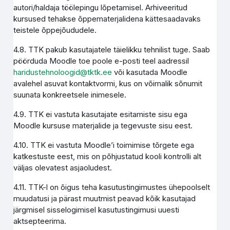
autori/haldaja töölepingu lõpetamisel. Arhiveeritud
kursused tehakse õppematerjalidena kättesaadavaks
teistele õppejõududele.
4.8. TTK pakub kasutajatele täielikku tehnilist tuge. Saab
pöörduda Moodle toe poole e-posti teel aadressil
haridustehnoloogid@tktk.ee
või kasutada Moodle
avalehel asuvat kontaktvormi, kus on võimalik sõnumit
suunata konkreetsele inimesele.
4.9. TTK ei vastuta kasutajate esitamiste sisu ega
Moodle kursuse materjalide ja tegevuste sisu eest.
4.10. TTK ei vastuta Moodle’i toimimise tõrgete ega
katkestuste eest, mis on põhjustatud kooli kontrolli alt
väljas olevatest asjaoludest.
4.11. TTK-l on õigus teha kasutustingimustes ühepoolselt
muudatusi ja pärast muutmist peavad kõik kasutajad
järgmisel sisselogimisel kasutustingimusi uuesti
aktsepteerima.