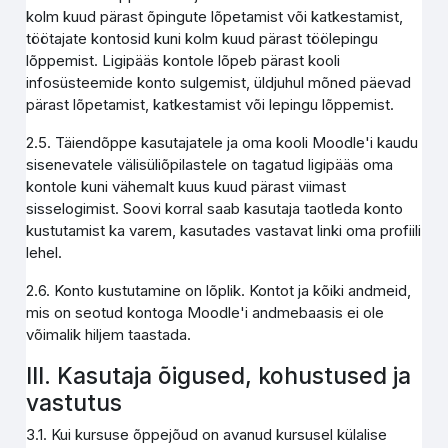
kolm kuud pärast õpingute lõpetamist või katkestamist,
töötajate kontosid kuni kolm kuud pärast töölepingu
lõppemist. Ligipääs kontole lõpeb pärast kooli
infosüsteemide konto sulgemist, üldjuhul mõned päevad
pärast lõpetamist, katkestamist või lepingu lõppemist.
2.5. Täiendõppe kasutajatele ja oma kooli Moodle'i kaudu
sisenevatele välisüliõpilastele on tagatud ligipääs oma
kontole kuni vähemalt kuus kuud pärast viimast
sisselogimist. Soovi korral saab kasutaja taotleda konto
kustutamist ka varem, kasutades vastavat linki oma profiili
lehel.
2.6. Konto kustutamine on lõplik. Kontot ja kõiki andmeid,
mis on seotud kontoga Moodle'i andmebaasis ei ole
võimalik hiljem taastada.
III. Kasutaja õigused, kohustused ja
vastutus
3.1. Kui kursuse õppejõud on avanud kursusel külalise