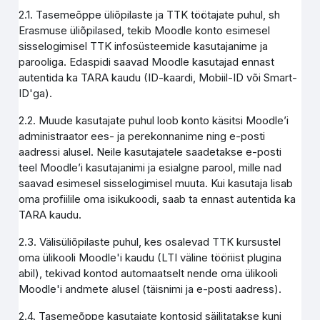
2.1. Tasemeõppe üliõpilaste ja TTK töötajate puhul, sh
Erasmuse üliõpilased, tekib Moodle konto esimesel
sisselogimisel TTK infosüsteemide kasutajanime ja
parooliga. Edaspidi saavad Moodle kasutajad ennast
autentida ka TARA kaudu (ID-kaardi, Mobiil-ID või Smart-
ID'ga).
2.2. Muude kasutajate puhul loob konto käsitsi Moodle’i
administraator ees- ja perekonnanime ning e-posti
aadressi alusel. Neile kasutajatele saadetakse e-posti
teel Moodle’i kasutajanimi ja esialgne parool, mille nad
saavad esimesel sisselogimisel muuta. Kui kasutaja lisab
oma profiilile oma isikukoodi, saab ta ennast autentida ka
TARA kaudu.
2.3. Välisüliõpilaste puhul, kes osalevad TTK kursustel
oma ülikooli Moodle'i kaudu (LTI väline tööriist plugina
abil), tekivad kontod automaatselt nende oma ülikooli
Moodle'i andmete alusel (täisnimi ja e-posti aadress).
2.4. Tasemeõppe kasutajate kontosid säilitatakse kuni