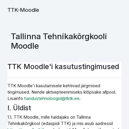
Jäta vahele peasisuni
TTK-Moodle
Tallinna Tehnikakõrgkooli
Moodle
TTK Moodle'i kasutustingimused
TTK Moodle'i kasutamisele kehtivad järgmised
tingimused. Nende aktsepteerimiseks klõpsake allpool.
Lisainfo
haridustehnoloogid@tktk.ee
.
I. Üldist
1.1. TTK Moodle, mille haldajaks on Tallinna
Tehnikakõrgkool (edaspidi TTK) ja mis asub aadressil