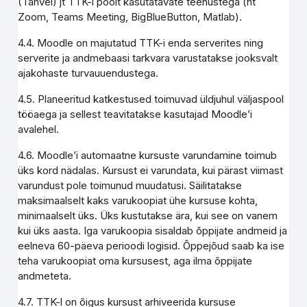
(Tahvel) jt TTK-i poolt kasutatavate teenustega (nt
Zoom, Teams Meeting, BigBlueButton, Matlab).
4.4. Moodle on majutatud TTK-i enda serverites ning
serverite ja andmebaasi tarkvara varustatakse jooksvalt
ajakohaste turvauuendustega.
4.5. Planeeritud katkestused toimuvad üldjuhul väljaspool
tööaega ja sellest teavitatakse kasutajad Moodle’i
avalehel.
4.6. Moodle’i automaatne kursuste varundamine toimub
üks kord nädalas. Kursust ei varundata, kui pärast viimast
varundust pole toimunud muudatusi. Säilitatakse
maksimaalselt kaks varukoopiat ühe kursuse kohta,
minimaalselt üks. Üks kustutakse ära, kui see on vanem
kui üks aasta. Iga varukoopia sisaldab õppijate andmeid ja
eelneva 60-päeva perioodi logisid. Õppejõud saab ka ise
teha varukoopiat oma kursusest, aga ilma õppijate
andmeteta.
4.7. TTK-l on õigus kursust arhiveerida kursuse