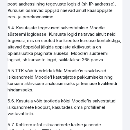
posti aadressi ning tegevuste logisid (sh IP-aadresse).
Kursusel osalevad õppijad näevad ainult kaasõppijate
ees- ja perekonnanime.
5.4. Kasutajate tegevused salvestatakse Moodle
süsteemi logidesse. Kursuste logid näitavad ainult neid
tegevusi, mis on seotud konkreetse kursuse kontekstiga,
aitavad õppejõul jälgida oppijate aktiivsust ja on
õpianalüütika pluginate aluseks. Moodle’i süsteemi
logisid, sh kursuste logid, säilitatakse 365 päeva.
5.5 TTK võib töödelda kõiki Moodle’is sisalduvaid
isikuandmeid Moodle’i kasutajatoe pakkumiseks ning
kursuse aktiivsuse analüüsimiseks ja teenuse kvaliteedi
hindamiseks.
5.6. Kasutaja võib taotleda kõigi Moodle'is salvestatud
isikuandmete koopiat, kasutades oma profiililehel
vastavat linki.
5.7. Rohkem infot isikuandmete kaitse ja nende