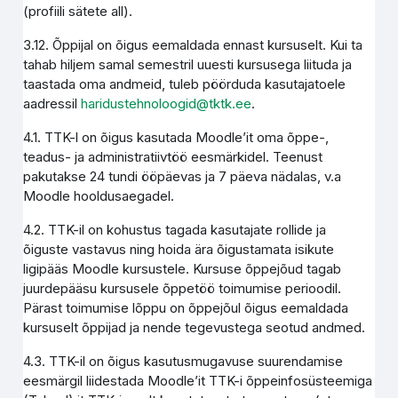
(profiili sätete all).
3.12. Õppijal on õigus eemaldada ennast kursuselt. Kui ta
tahab hiljem samal semestril uuesti kursusega liituda ja
taastada oma andmeid, tuleb pöörduda kasutajatoele
aadressil
haridustehnoloogid@tktk.ee
.
4.1. TTK-l on õigus kasutada Moodle’it oma õppe-,
teadus- ja administratiivtöö eesmärkidel. Teenust
pakutakse 24 tundi ööpäevas ja 7 päeva nädalas, v.a
Moodle hooldusaegadel.
4.2. TTK-il on kohustus tagada kasutajate rollide ja
õiguste vastavus ning hoida ära õigustamata isikute
ligipääs Moodle kursustele. Kursuse õppejõud tagab
juurdepääsu kursusele õppetöö toimumise perioodil.
Pärast toimumise lõppu on õppejõul õigus eemaldada
kursuselt õppijad ja nende tegevustega seotud andmed.
4.3. TTK-il on õigus kasutusmugavuse suurendamise
eesmärgil liidestada Moodle’it TTK-i õppeinfosüsteemiga