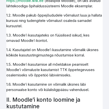
https://moodle.tktk.ee
(edaspidi Moodle), on üks avatud
lähtekoodiga õpihaldussüsteemi Moodle eksemplar.
1.2. Moodle pakub õppejõududele võimalust luua ja hallata
kursusi ning tudengitele võimalust osaleda samadel
kursustel.
1.3. Moodle’i kasutajateks on füüsilised isikud, kes
omavad Moodle’i kontot.
1.4. Kasutajatel on Moodle’i kasutamine võimalik üksnes
kõikide kasutustingimustega nõustumise korral.
1.5. Moodle’i kasutamise all mõeldakse peamiselt
Moodle’i võimaluste kasutamist TTK õppetegevuses
osalemiseks või õppetöö läbiviimiseks.
1.6. Moodle’i kasutamine on võimalik üksnes läbi
personaalse konto või külalisligipääsu vahendusel.
II. Moodle’i konto loomine ja
kustutamine