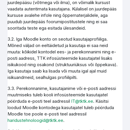
juurdepääsu (võtmega või ilma), on võimalik kursust
vaadata autentimata kasutajana. Külalisel on juurdepääs
kursuse avalehe infole ning õppematerjalidele, aga
puudub juurdepääs foorumipostitustele ning ei saa
sooritada teste ega esitada ülesandeid.
3.2. Iga Moodle konto on seotud kasutajaprofiiliga.
Mõned väljad on eeltäidetud ja kasutaja ei saa neid
muuta: kõikidel kontodel ees- ja perekonnanimi ning e-
posti aadress, TTK infosüsteemide kasutajatel lisaks
isikukood ning osakond (struktuuriüksus või õppekava).
Iga kasutaja saab ka lisada või muuta igal ajal muid
isikuandmeid, sealhulgas profiilipilti.
3.3. Perekonnanime, kasutajanime või e-posti aadressi
muutmiseks tuleb kooli infosüsteemide kasutajatel
pöörduda e-posti teel aadressil
IT@tktk.ee
. Käsitsi
loodud Moodle kontodega kasutajatel tuleb pöörduda
Moodle toe poole e-posti teel aadressil
haridustehnoloogid@tktk.ee
.