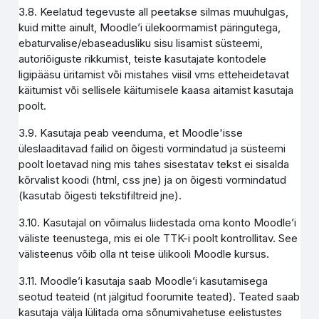
3.8. Keelatud tegevuste all peetakse silmas muuhulgas,
kuid mitte ainult, Moodle’i ülekoormamist päringutega,
ebaturvalise/ebaseadusliku sisu lisamist süsteemi,
autoriõiguste rikkumist, teiste kasutajate kontodele
ligipääsu üritamist või mistahes viisil vms etteheidetavat
käitumist või sellisele käitumisele kaasa aitamist kasutaja
poolt.
3.9. Kasutaja peab veenduma, et Moodle'isse
üleslaaditavad failid on õigesti vormindatud ja süsteemi
poolt loetavad ning mis tahes sisestatav tekst ei sisalda
kõrvalist koodi (html, css jne) ja on õigesti vormindatud
(kasutab õigesti tekstifiltreid jne).
3.10. Kasutajal on võimalus liidestada oma konto Moodle’i
väliste teenustega, mis ei ole TTK-i poolt kontrollitav. See
välisteenus võib olla nt teise ülikooli Moodle kursus.
3.11. Moodle’i kasutaja saab Moodle’i kasutamisega
seotud teateid (nt jälgitud foorumite teated). Teated saab
kasutaja välja lülitada oma sõnumivahetuse eelistustes