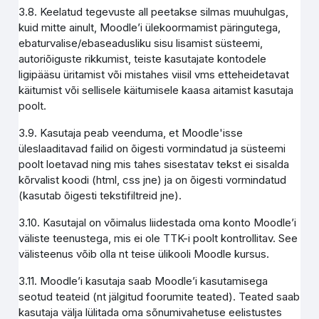
3.8. Keelatud tegevuste all peetakse silmas muuhulgas,
kuid mitte ainult, Moodle’i ülekoormamist päringutega,
ebaturvalise/ebaseadusliku sisu lisamist süsteemi,
autoriõiguste rikkumist, teiste kasutajate kontodele
ligipääsu üritamist või mistahes viisil vms etteheidetavat
käitumist või sellisele käitumisele kaasa aitamist kasutaja
poolt.
3.9. Kasutaja peab veenduma, et Moodle'isse
üleslaaditavad failid on õigesti vormindatud ja süsteemi
poolt loetavad ning mis tahes sisestatav tekst ei sisalda
kõrvalist koodi (html, css jne) ja on õigesti vormindatud
(kasutab õigesti tekstifiltreid jne).
3.10. Kasutajal on võimalus liidestada oma konto Moodle’i
väliste teenustega, mis ei ole TTK-i poolt kontrollitav. See
välisteenus võib olla nt teise ülikooli Moodle kursus.
3.11. Moodle’i kasutaja saab Moodle’i kasutamisega
seotud teateid (nt jälgitud foorumite teated). Teated saab
kasutaja välja lülitada oma sõnumivahetuse eelistustes