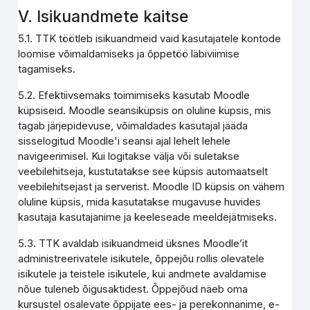
V. Isikuandmete kaitse
5.1. TTK töötleb isikuandmeid vaid kasutajatele kontode
loomise võimaldamiseks ja õppetöö läbiviimise
tagamiseks.
5.2. Efektiivsemaks toimimiseks kasutab Moodle
küpsiseid. Moodle seansiküpsis on oluline küpsis, mis
tagab järjepidevuse, võimaldades kasutajal jääda
sisselogitud Moodle'i seansi ajal lehelt lehele
navigeerimisel. Kui logitakse välja või suletakse
veebilehitseja, kustutatakse see küpsis automaatselt
veebilehitsejast ja serverist. Moodle ID küpsis on vähem
oluline küpsis, mida kasutatakse mugavuse huvides
kasutaja kasutajanime ja keeleseade meeldejätmiseks.
5.3. TTK avaldab isikuandmeid üksnes Moodle’it
administreerivatele isikutele, õppejõu rollis olevatele
isikutele ja teistele isikutele, kui andmete avaldamise
nõue tuleneb õigusaktidest. Õppejõud näeb oma
kursustel osalevate õppijate ees- ja perekonnanime, e-