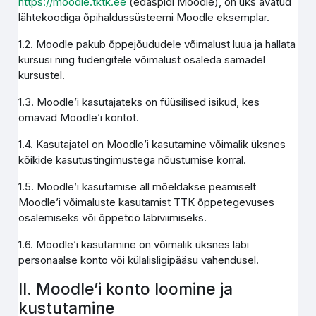
https://moodle.tktk.ee
(edaspidi Moodle), on üks avatud
lähtekoodiga õpihaldussüsteemi Moodle eksemplar.
1.2. Moodle pakub õppejõududele võimalust luua ja hallata
kursusi ning tudengitele võimalust osaleda samadel
kursustel.
1.3. Moodle’i kasutajateks on füüsilised isikud, kes
omavad Moodle’i kontot.
1.4. Kasutajatel on Moodle’i kasutamine võimalik üksnes
kõikide kasutustingimustega nõustumise korral.
1.5. Moodle’i kasutamise all mõeldakse peamiselt
Moodle’i võimaluste kasutamist TTK õppetegevuses
osalemiseks või õppetöö läbiviimiseks.
1.6. Moodle’i kasutamine on võimalik üksnes läbi
personaalse konto või külalisligipääsu vahendusel.
II. Moodle’i konto loomine ja
kustutamine