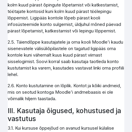
kolm kuud pärast õpingute lõpetamist või katkestamist,
töötajate kontosid kuni kolm kuud pärast töölepingu
lõppemist. Ligipääs kontole lõpeb pärast kooli
infosüsteemide konto sulgemist, üldjuhul mõned päevad
pärast lõpetamist, katkestamist või lepingu lõppemist.
2.5. Täiendõppe kasutajatele ja oma kooli Moodle'i kaudu
sisenevatele välisüliõpilastele on tagatud ligipääs oma
kontole kuni vähemalt kuus kuud pärast viimast
sisselogimist. Soovi korral saab kasutaja taotleda konto
kustutamist ka varem, kasutades vastavat linki oma profiili
lehel.
2.6. Konto kustutamine on lõplik. Kontot ja kõiki andmeid,
mis on seotud kontoga Moodle'i andmebaasis ei ole
võimalik hiljem taastada.
III. Kasutaja õigused, kohustused ja
vastutus
3.1. Kui kursuse õppejõud on avanud kursusel külalise