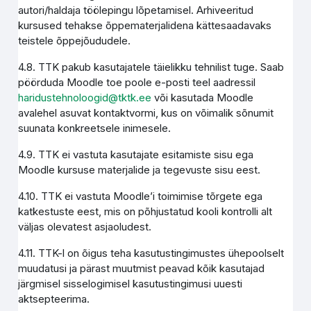
autori/haldaja töölepingu lõpetamisel. Arhiveeritud
kursused tehakse õppematerjalidena kättesaadavaks
teistele õppejõududele.
4.8. TTK pakub kasutajatele täielikku tehnilist tuge. Saab
pöörduda Moodle toe poole e-posti teel aadressil
haridustehnoloogid@tktk.ee
või kasutada Moodle
avalehel asuvat kontaktvormi, kus on võimalik sõnumit
suunata konkreetsele inimesele.
4.9. TTK ei vastuta kasutajate esitamiste sisu ega
Moodle kursuse materjalide ja tegevuste sisu eest.
4.10. TTK ei vastuta Moodle’i toimimise tõrgete ega
katkestuste eest, mis on põhjustatud kooli kontrolli alt
väljas olevatest asjaoludest.
4.11. TTK-l on õigus teha kasutustingimustes ühepoolselt
muudatusi ja pärast muutmist peavad kõik kasutajad
järgmisel sisselogimisel kasutustingimusi uuesti
aktsepteerima.