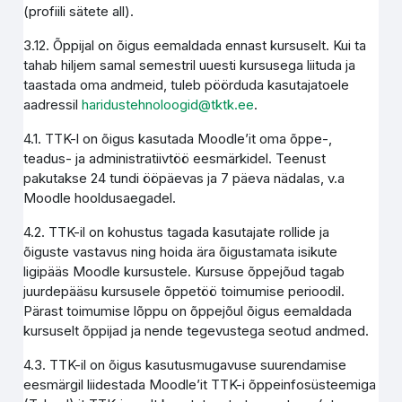
(profiili sätete all).
3.12. Õppijal on õigus eemaldada ennast kursuselt. Kui ta
tahab hiljem samal semestril uuesti kursusega liituda ja
taastada oma andmeid, tuleb pöörduda kasutajatoele
aadressil
haridustehnoloogid@tktk.ee
.
4.1. TTK-l on õigus kasutada Moodle’it oma õppe-,
teadus- ja administratiivtöö eesmärkidel. Teenust
pakutakse 24 tundi ööpäevas ja 7 päeva nädalas, v.a
Moodle hooldusaegadel.
4.2. TTK-il on kohustus tagada kasutajate rollide ja
õiguste vastavus ning hoida ära õigustamata isikute
ligipääs Moodle kursustele. Kursuse õppejõud tagab
juurdepääsu kursusele õppetöö toimumise perioodil.
Pärast toimumise lõppu on õppejõul õigus eemaldada
kursuselt õppijad ja nende tegevustega seotud andmed.
4.3. TTK-il on õigus kasutusmugavuse suurendamise
eesmärgil liidestada Moodle’it TTK-i õppeinfosüsteemiga