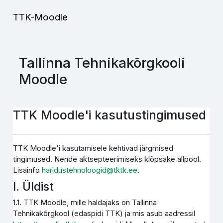
Jäta vahele peasisuni
TTK-Moodle
Tallinna Tehnikakõrgkooli
Moodle
TTK Moodle'i kasutustingimused
TTK Moodle'i kasutamisele kehtivad järgmised
tingimused. Nende aktsepteerimiseks klõpsake allpool.
Lisainfo
haridustehnoloogid@tktk.ee
.
I. Üldist
1.1. TTK Moodle, mille haldajaks on Tallinna
Tehnikakõrgkool (edaspidi TTK) ja mis asub aadressil