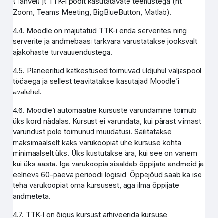
(Tahvel) jt TTK-i poolt kasutatavate teenustega (nt
Zoom, Teams Meeting, BigBlueButton, Matlab).
4.4. Moodle on majutatud TTK-i enda serverites ning
serverite ja andmebaasi tarkvara varustatakse jooksvalt
ajakohaste turvauuendustega.
4.5. Planeeritud katkestused toimuvad üldjuhul väljaspool
tööaega ja sellest teavitatakse kasutajad Moodle’i
avalehel.
4.6. Moodle’i automaatne kursuste varundamine toimub
üks kord nädalas. Kursust ei varundata, kui pärast viimast
varundust pole toimunud muudatusi. Säilitatakse
maksimaalselt kaks varukoopiat ühe kursuse kohta,
minimaalselt üks. Üks kustutakse ära, kui see on vanem
kui üks aasta. Iga varukoopia sisaldab õppijate andmeid ja
eelneva 60-päeva perioodi logisid. Õppejõud saab ka ise
teha varukoopiat oma kursusest, aga ilma õppijate
andmeteta.
4.7. TTK-l on õigus kursust arhiveerida kursuse