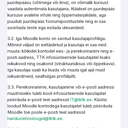
juurdepääsu (võtmega või ilma), on võimalik kursust
vaadata autentimata kasutajana. Külalisel on juurdepääs
kursuse avalehe infole ning õppematerjalidele, aga
puudub juurdepääs foorumipostitustele ning ei saa
sooritada teste ega esitada ülesandeid.
3.2. Iga Moodle konto on seotud kasutajaprofiiliga.
Mõned väljad on eeltäidetud ja kasutaja ei saa neid
muuta: kõikidel kontodel ees- ja perekonnanimi ning e-
posti aadress, TTK infosüsteemide kasutajatel lisaks
isikukood ning osakond (struktuuriüksus või õppekava).
Iga kasutaja saab ka lisada või muuta igal ajal muid
isikuandmeid, sealhulgas profiilipilti.
3.3. Perekonnanime, kasutajanime või e-posti aadressi
muutmiseks tuleb kooli infosüsteemide kasutajatel
pöörduda e-posti teel aadressil
IT@tktk.ee
. Käsitsi
loodud Moodle kontodega kasutajatel tuleb pöörduda
Moodle toe poole e-posti teel aadressil
haridustehnoloogid@tktk.ee
.