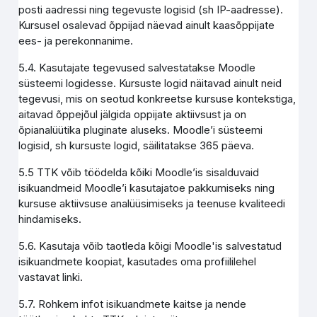
posti aadressi ning tegevuste logisid (sh IP-aadresse).
Kursusel osalevad õppijad näevad ainult kaasõppijate
ees- ja perekonnanime.
5.4. Kasutajate tegevused salvestatakse Moodle
süsteemi logidesse. Kursuste logid näitavad ainult neid
tegevusi, mis on seotud konkreetse kursuse kontekstiga,
aitavad õppejõul jälgida oppijate aktiivsust ja on
õpianalüütika pluginate aluseks. Moodle’i süsteemi
logisid, sh kursuste logid, säilitatakse 365 päeva.
5.5 TTK võib töödelda kõiki Moodle’is sisalduvaid
isikuandmeid Moodle’i kasutajatoe pakkumiseks ning
kursuse aktiivsuse analüüsimiseks ja teenuse kvaliteedi
hindamiseks.
5.6. Kasutaja võib taotleda kõigi Moodle'is salvestatud
isikuandmete koopiat, kasutades oma profiililehel
vastavat linki.
5.7. Rohkem infot isikuandmete kaitse ja nende