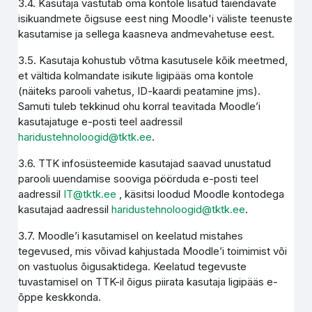
3.4. Kasutaja vastutab oma kontole lisatud täiendavate
isikuandmete õigsuse eest ning Moodle'i väliste teenuste
kasutamise ja sellega kaasneva andmevahetuse eest.
3.5. Kasutaja kohustub võtma kasutusele kõik meetmed,
et vältida kolmandate isikute ligipääs oma kontole
(näiteks parooli vahetus, ID-kaardi peatamine jms).
Samuti tuleb tekkinud ohu korral teavitada Moodle’i
kasutajatuge e-posti teel aadressil
haridustehnoloogid@tktk.ee
.
3.6. TTK infosüsteemide kasutajad saavad unustatud
parooli uuendamise sooviga pöörduda e-posti teel
aadressil
IT@tktk.ee
, käsitsi loodud Moodle kontodega
kasutajad aadressil
haridustehnoloogid@tktk.ee
.
3.7. Moodle’i kasutamisel on keelatud mistahes
tegevused, mis võivad kahjustada Moodle’i toimimist või
on vastuolus õigusaktidega. Keelatud tegevuste
tuvastamisel on TTK-il õigus piirata kasutaja ligipääs e-
õppe keskkonda.