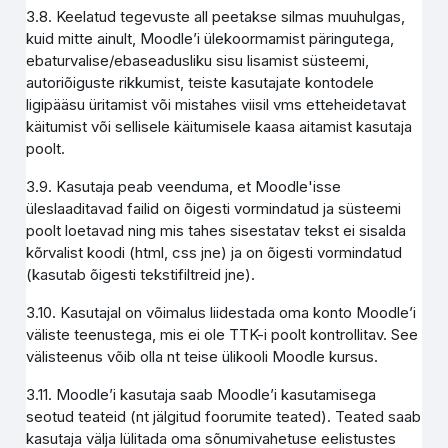
3.8. Keelatud tegevuste all peetakse silmas muuhulgas,
kuid mitte ainult, Moodle’i ülekoormamist päringutega,
ebaturvalise/ebaseadusliku sisu lisamist süsteemi,
autoriõiguste rikkumist, teiste kasutajate kontodele
ligipääsu üritamist või mistahes viisil vms etteheidetavat
käitumist või sellisele käitumisele kaasa aitamist kasutaja
poolt.
3.9. Kasutaja peab veenduma, et Moodle'isse
üleslaaditavad failid on õigesti vormindatud ja süsteemi
poolt loetavad ning mis tahes sisestatav tekst ei sisalda
kõrvalist koodi (html, css jne) ja on õigesti vormindatud
(kasutab õigesti tekstifiltreid jne).
3.10. Kasutajal on võimalus liidestada oma konto Moodle’i
väliste teenustega, mis ei ole TTK-i poolt kontrollitav. See
välisteenus võib olla nt teise ülikooli Moodle kursus.
3.11. Moodle’i kasutaja saab Moodle’i kasutamisega
seotud teateid (nt jälgitud foorumite teated). Teated saab
kasutaja välja lülitada oma sõnumivahetuse eelistustes