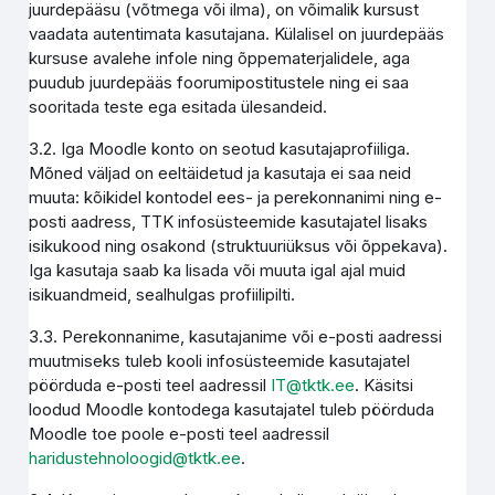
juurdepääsu (võtmega või ilma), on võimalik kursust
vaadata autentimata kasutajana. Külalisel on juurdepääs
kursuse avalehe infole ning õppematerjalidele, aga
puudub juurdepääs foorumipostitustele ning ei saa
sooritada teste ega esitada ülesandeid.
3.2. Iga Moodle konto on seotud kasutajaprofiiliga.
Mõned väljad on eeltäidetud ja kasutaja ei saa neid
muuta: kõikidel kontodel ees- ja perekonnanimi ning e-
posti aadress, TTK infosüsteemide kasutajatel lisaks
isikukood ning osakond (struktuuriüksus või õppekava).
Iga kasutaja saab ka lisada või muuta igal ajal muid
isikuandmeid, sealhulgas profiilipilti.
3.3. Perekonnanime, kasutajanime või e-posti aadressi
muutmiseks tuleb kooli infosüsteemide kasutajatel
pöörduda e-posti teel aadressil
IT@tktk.ee
. Käsitsi
loodud Moodle kontodega kasutajatel tuleb pöörduda
Moodle toe poole e-posti teel aadressil
haridustehnoloogid@tktk.ee
.