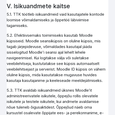
V. Isikuandmete kaitse
5.1. TTK töötleb isikuandmeid vaid kasutajatele kontode
loomise võimaldamiseks ja õppetöö läbiviimise
tagamiseks.
5.2. Efektiivsemaks toimimiseks kasutab Moodle
küpsiseid. Moodle seansiküpsis on oluline küpsis, mis
tagab järjepidevuse, võimaldades kasutajal jääda
sisselogitud Moodle'i seansi ajal lehelt lehele
navigeerimisel. Kui logitakse välja või suletakse
veebilehitseja, kustutatakse see küpsis automaatselt
veebilehitsejast ja serverist. Moodle ID küpsis on vähem
oluline küpsis, mida kasutatakse mugavuse huvides
kasutaja kasutajanime ja keeleseade meeldejätmiseks.
5.3. TTK avaldab isikuandmeid üksnes Moodle’it
administreerivatele isikutele, õppejõu rollis olevatele
isikutele ja teistele isikutele, kui andmete avaldamise
nõue tuleneb õigusaktidest. Õppejõud näeb oma
kursustel osalevate õppijate ees- ja perekonnanime, e-