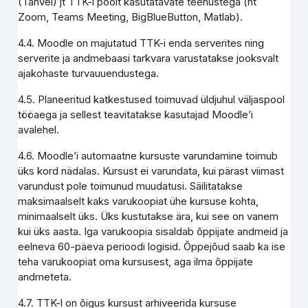
(Tahvel) jt TTK-i poolt kasutatavate teenustega (nt
Zoom, Teams Meeting, BigBlueButton, Matlab).
4.4. Moodle on majutatud TTK-i enda serverites ning
serverite ja andmebaasi tarkvara varustatakse jooksvalt
ajakohaste turvauuendustega.
4.5. Planeeritud katkestused toimuvad üldjuhul väljaspool
tööaega ja sellest teavitatakse kasutajad Moodle’i
avalehel.
4.6. Moodle’i automaatne kursuste varundamine toimub
üks kord nädalas. Kursust ei varundata, kui pärast viimast
varundust pole toimunud muudatusi. Säilitatakse
maksimaalselt kaks varukoopiat ühe kursuse kohta,
minimaalselt üks. Üks kustutakse ära, kui see on vanem
kui üks aasta. Iga varukoopia sisaldab õppijate andmeid ja
eelneva 60-päeva perioodi logisid. Õppejõud saab ka ise
teha varukoopiat oma kursusest, aga ilma õppijate
andmeteta.
4.7. TTK-l on õigus kursust arhiveerida kursuse