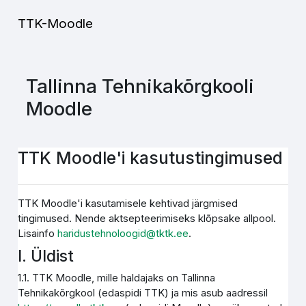
Jäta vahele peasisuni
TTK-Moodle
Tallinna Tehnikakõrgkooli
Moodle
TTK Moodle'i kasutustingimused
TTK Moodle'i kasutamisele kehtivad järgmised
tingimused. Nende aktsepteerimiseks klõpsake allpool.
Lisainfo
haridustehnoloogid@tktk.ee
.
I. Üldist
1.1. TTK Moodle, mille haldajaks on Tallinna
Tehnikakõrgkool (edaspidi TTK) ja mis asub aadressil