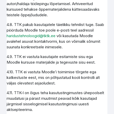
autori/haldaja töölepingu lõpetamisel. Arhiveeritud
kursused tehakse õppematerjalidena kättesaadavaks
teistele õppejõududele.
4.8. TTK pakub kasutajatele täielikku tehnilist tuge. Saab
pöörduda Moodle toe poole e-posti teel aadressil
haridustehnoloogid@tktk.ee
või kasutada Moodle
avalehel asuvat kontaktvormi, kus on võimalik sõnumit
suunata konkreetsele inimesele.
4.9. TTK ei vastuta kasutajate esitamiste sisu ega
Moodle kursuse materjalide ja tegevuste sisu eest.
4.10. TTK ei vastuta Moodle’i toimimise tõrgete ega
katkestuste eest, mis on põhjustatud kooli kontrolli alt
väljas olevatest asjaoludest.
4.11. TTK-l on õigus teha kasutustingimustes ühepoolselt
muudatusi ja pärast muutmist peavad kõik kasutajad
järgmisel sisselogimisel kasutustingimusi uuesti
aktsepteerima.