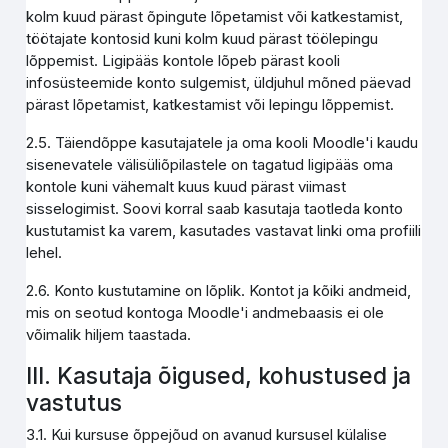
kolm kuud pärast õpingute lõpetamist või katkestamist,
töötajate kontosid kuni kolm kuud pärast töölepingu
lõppemist. Ligipääs kontole lõpeb pärast kooli
infosüsteemide konto sulgemist, üldjuhul mõned päevad
pärast lõpetamist, katkestamist või lepingu lõppemist.
2.5. Täiendõppe kasutajatele ja oma kooli Moodle'i kaudu
sisenevatele välisüliõpilastele on tagatud ligipääs oma
kontole kuni vähemalt kuus kuud pärast viimast
sisselogimist. Soovi korral saab kasutaja taotleda konto
kustutamist ka varem, kasutades vastavat linki oma profiili
lehel.
2.6. Konto kustutamine on lõplik. Kontot ja kõiki andmeid,
mis on seotud kontoga Moodle'i andmebaasis ei ole
võimalik hiljem taastada.
III. Kasutaja õigused, kohustused ja
vastutus
3.1. Kui kursuse õppejõud on avanud kursusel külalise