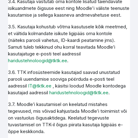
3.4. Kasutaja vastutab oma kontole lisatud täiendavate
isikuandmete õigsuse eest ning Moodle'i väliste teenuste
kasutamise ja sellega kaasneva andmevahetuse eest.
3.5. Kasutaja kohustub võtma kasutusele kõik meetmed,
et vältida kolmandate isikute ligipääs oma kontole
(näiteks parooli vahetus, ID-kaardi peatamine jms).
Samuti tuleb tekkinud ohu korral teavitada Moodle’i
kasutajatuge e-posti teel aadressil
haridustehnoloogid@tktk.ee
.
3.6. TTK infosüsteemide kasutajad saavad unustatud
parooli uuendamise sooviga pöörduda e-posti teel
aadressil
IT@tktk.ee
, käsitsi loodud Moodle kontodega
kasutajad aadressil
haridustehnoloogid@tktk.ee
.
3.7. Moodle’i kasutamisel on keelatud mistahes
tegevused, mis võivad kahjustada Moodle’i toimimist või
on vastuolus õigusaktidega. Keelatud tegevuste
tuvastamisel on TTK-il õigus piirata kasutaja ligipääs e-
õppe keskkonda.