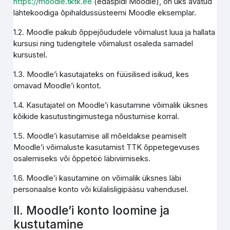
https://moodle.tktk.ee
(edaspidi Moodle), on üks avatud
lähtekoodiga õpihaldussüsteemi Moodle eksemplar.
1.2. Moodle pakub õppejõududele võimalust luua ja hallata
kursusi ning tudengitele võimalust osaleda samadel
kursustel.
1.3. Moodle’i kasutajateks on füüsilised isikud, kes
omavad Moodle’i kontot.
1.4. Kasutajatel on Moodle’i kasutamine võimalik üksnes
kõikide kasutustingimustega nõustumise korral.
1.5. Moodle’i kasutamise all mõeldakse peamiselt
Moodle’i võimaluste kasutamist TTK õppetegevuses
osalemiseks või õppetöö läbiviimiseks.
1.6. Moodle’i kasutamine on võimalik üksnes läbi
personaalse konto või külalisligipääsu vahendusel.
II. Moodle’i konto loomine ja
kustutamine