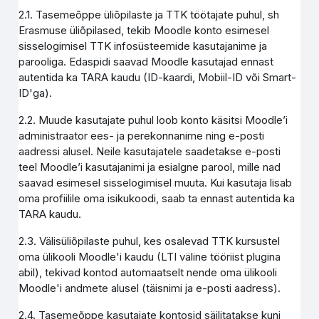
2.1. Tasemeõppe üliõpilaste ja TTK töötajate puhul, sh
Erasmuse üliõpilased, tekib Moodle konto esimesel
sisselogimisel TTK infosüsteemide kasutajanime ja
parooliga. Edaspidi saavad Moodle kasutajad ennast
autentida ka TARA kaudu (ID-kaardi, Mobiil-ID või Smart-
ID'ga).
2.2. Muude kasutajate puhul loob konto käsitsi Moodle’i
administraator ees- ja perekonnanime ning e-posti
aadressi alusel. Neile kasutajatele saadetakse e-posti
teel Moodle’i kasutajanimi ja esialgne parool, mille nad
saavad esimesel sisselogimisel muuta. Kui kasutaja lisab
oma profiilile oma isikukoodi, saab ta ennast autentida ka
TARA kaudu.
2.3. Välisüliõpilaste puhul, kes osalevad TTK kursustel
oma ülikooli Moodle'i kaudu (LTI väline tööriist plugina
abil), tekivad kontod automaatselt nende oma ülikooli
Moodle'i andmete alusel (täisnimi ja e-posti aadress).
2.4. Tasemeõppe kasutajate kontosid säilitatakse kuni