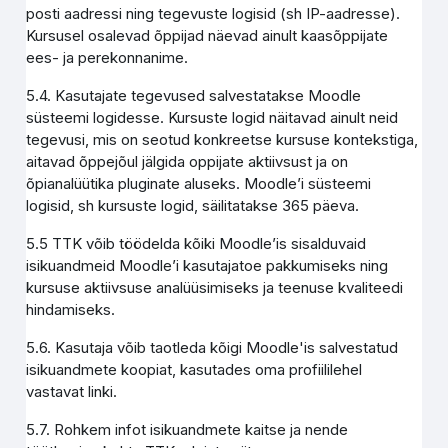
posti aadressi ning tegevuste logisid (sh IP-aadresse).
Kursusel osalevad õppijad näevad ainult kaasõppijate
ees- ja perekonnanime.
5.4. Kasutajate tegevused salvestatakse Moodle
süsteemi logidesse. Kursuste logid näitavad ainult neid
tegevusi, mis on seotud konkreetse kursuse kontekstiga,
aitavad õppejõul jälgida oppijate aktiivsust ja on
õpianalüütika pluginate aluseks. Moodle’i süsteemi
logisid, sh kursuste logid, säilitatakse 365 päeva.
5.5 TTK võib töödelda kõiki Moodle’is sisalduvaid
isikuandmeid Moodle’i kasutajatoe pakkumiseks ning
kursuse aktiivsuse analüüsimiseks ja teenuse kvaliteedi
hindamiseks.
5.6. Kasutaja võib taotleda kõigi Moodle'is salvestatud
isikuandmete koopiat, kasutades oma profiililehel
vastavat linki.
5.7. Rohkem infot isikuandmete kaitse ja nende