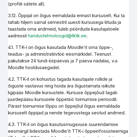
(profiili sätete all).
3.12. Õppijal on õigus eemaldada ennast kursuselt. Kui ta
tahab hiljem samal semestril uuesti kursusega liituda ja
taastada oma andmeid, tuleb pöörduda kasutajatoele
aadressil
haridustehnoloogid@tktk.ee
.
4.1. TTK-l on õigus kasutada Moodle’it oma õppe-,
teadus- ja administratiivtöö eesmärkidel. Teenust
pakutakse 24 tundi ööpäevas ja 7 päeva nädalas, v.a
Moodle hooldusaegadel.
4.2. TTK-il on kohustus tagada kasutajate rollide ja
õiguste vastavus ning hoida ära õigustamata isikute
ligipääs Moodle kursustele. Kursuse õppejõud tagab
juurdepääsu kursusele õppetöö toimumise perioodil.
Pärast toimumise lõppu on õppejõul õigus eemaldada
kursuselt õppijad ja nende tegevustega seotud andmed.
4.3. TTK-il on õigus kasutusmugavuse suurendamise
eesmärgil liidestada Moodle’it TTK-i õppeinfosüsteemiga