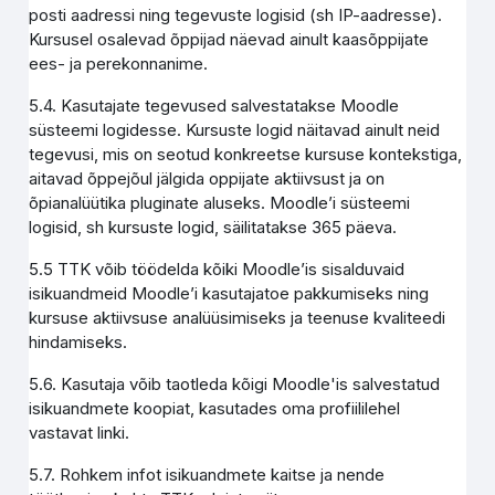
posti aadressi ning tegevuste logisid (sh IP-aadresse).
Kursusel osalevad õppijad näevad ainult kaasõppijate
ees- ja perekonnanime.
5.4. Kasutajate tegevused salvestatakse Moodle
süsteemi logidesse. Kursuste logid näitavad ainult neid
tegevusi, mis on seotud konkreetse kursuse kontekstiga,
aitavad õppejõul jälgida oppijate aktiivsust ja on
õpianalüütika pluginate aluseks. Moodle’i süsteemi
logisid, sh kursuste logid, säilitatakse 365 päeva.
5.5 TTK võib töödelda kõiki Moodle’is sisalduvaid
isikuandmeid Moodle’i kasutajatoe pakkumiseks ning
kursuse aktiivsuse analüüsimiseks ja teenuse kvaliteedi
hindamiseks.
5.6. Kasutaja võib taotleda kõigi Moodle'is salvestatud
isikuandmete koopiat, kasutades oma profiililehel
vastavat linki.
5.7. Rohkem infot isikuandmete kaitse ja nende