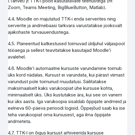
(Tahvel) jt TTK-i poolt kasutatavate teenustega (nt
Zoom, Teams Meeting, BigBlueButton, Matlab).
4.4. Moodle on majutatud TTK-i enda serverites ning
serverite ja andmebaasi tarkvara varustatakse jooksvalt
ajakohaste turvauuendustega.
4.5. Planeeritud katkestused toimuvad üldjuhul väljaspool
tööaega ja sellest teavitatakse kasutajad Moodle’i
avalehel.
4.6. Moodle’i automaatne kursuste varundamine toimub
üks kord nädalas. Kursust ei varundata, kui pärast viimast
varundust pole toimunud muudatusi. Säilitatakse
maksimaalselt kaks varukoopiat ühe kursuse kohta,
minimaalselt üks. Üks kustutakse ära, kui see on vanem
kui üks aasta. Iga varukoopia sisaldab õppijate andmeid ja
eelneva 60-päeva perioodi logisid. Õppejõud saab ka ise
teha varukoopiat oma kursusest, aga ilma õppijate
andmeteta.
4.7. TTK-l on õigus kursust arhiveerida kursuse