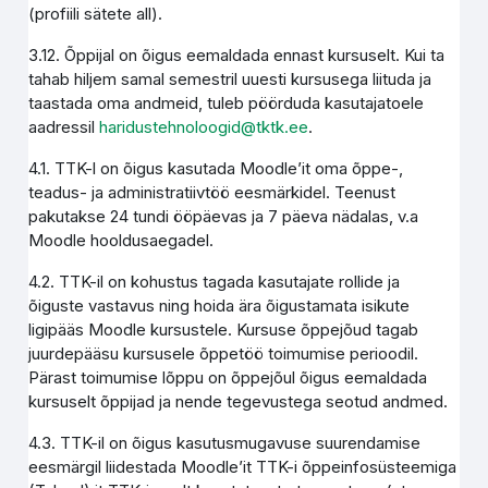
(profiili sätete all).
3.12. Õppijal on õigus eemaldada ennast kursuselt. Kui ta
tahab hiljem samal semestril uuesti kursusega liituda ja
taastada oma andmeid, tuleb pöörduda kasutajatoele
aadressil
haridustehnoloogid@tktk.ee
.
4.1. TTK-l on õigus kasutada Moodle’it oma õppe-,
teadus- ja administratiivtöö eesmärkidel. Teenust
pakutakse 24 tundi ööpäevas ja 7 päeva nädalas, v.a
Moodle hooldusaegadel.
4.2. TTK-il on kohustus tagada kasutajate rollide ja
õiguste vastavus ning hoida ära õigustamata isikute
ligipääs Moodle kursustele. Kursuse õppejõud tagab
juurdepääsu kursusele õppetöö toimumise perioodil.
Pärast toimumise lõppu on õppejõul õigus eemaldada
kursuselt õppijad ja nende tegevustega seotud andmed.
4.3. TTK-il on õigus kasutusmugavuse suurendamise
eesmärgil liidestada Moodle’it TTK-i õppeinfosüsteemiga