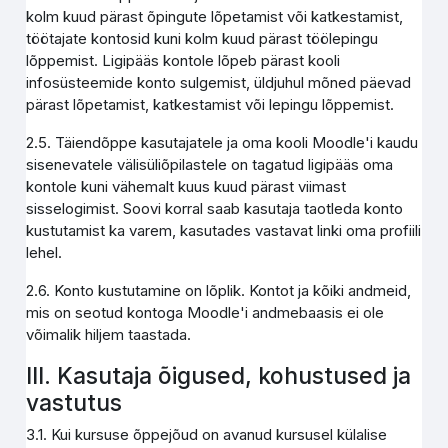
kolm kuud pärast õpingute lõpetamist või katkestamist,
töötajate kontosid kuni kolm kuud pärast töölepingu
lõppemist. Ligipääs kontole lõpeb pärast kooli
infosüsteemide konto sulgemist, üldjuhul mõned päevad
pärast lõpetamist, katkestamist või lepingu lõppemist.
2.5. Täiendõppe kasutajatele ja oma kooli Moodle'i kaudu
sisenevatele välisüliõpilastele on tagatud ligipääs oma
kontole kuni vähemalt kuus kuud pärast viimast
sisselogimist. Soovi korral saab kasutaja taotleda konto
kustutamist ka varem, kasutades vastavat linki oma profiili
lehel.
2.6. Konto kustutamine on lõplik. Kontot ja kõiki andmeid,
mis on seotud kontoga Moodle'i andmebaasis ei ole
võimalik hiljem taastada.
III. Kasutaja õigused, kohustused ja
vastutus
3.1. Kui kursuse õppejõud on avanud kursusel külalise