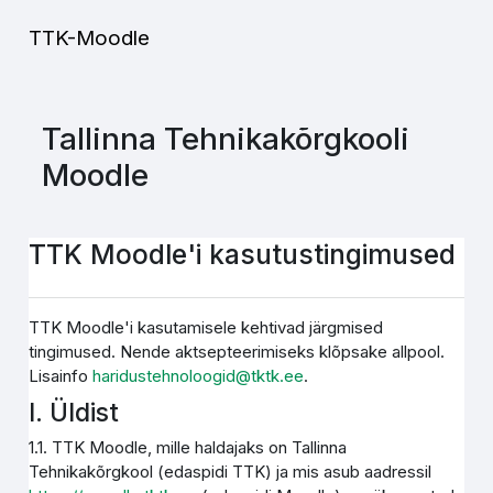
Jäta vahele peasisuni
TTK-Moodle
Tallinna Tehnikakõrgkooli
Moodle
TTK Moodle'i kasutustingimused
TTK Moodle'i kasutamisele kehtivad järgmised
tingimused. Nende aktsepteerimiseks klõpsake allpool.
Lisainfo
haridustehnoloogid@tktk.ee
.
I. Üldist
1.1. TTK Moodle, mille haldajaks on Tallinna
Tehnikakõrgkool (edaspidi TTK) ja mis asub aadressil