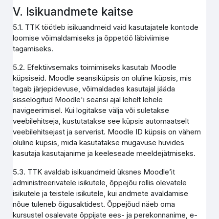
V. Isikuandmete kaitse
5.1. TTK töötleb isikuandmeid vaid kasutajatele kontode
loomise võimaldamiseks ja õppetöö läbiviimise
tagamiseks.
5.2. Efektiivsemaks toimimiseks kasutab Moodle
küpsiseid. Moodle seansiküpsis on oluline küpsis, mis
tagab järjepidevuse, võimaldades kasutajal jääda
sisselogitud Moodle'i seansi ajal lehelt lehele
navigeerimisel. Kui logitakse välja või suletakse
veebilehitseja, kustutatakse see küpsis automaatselt
veebilehitsejast ja serverist. Moodle ID küpsis on vähem
oluline küpsis, mida kasutatakse mugavuse huvides
kasutaja kasutajanime ja keeleseade meeldejätmiseks.
5.3. TTK avaldab isikuandmeid üksnes Moodle’it
administreerivatele isikutele, õppejõu rollis olevatele
isikutele ja teistele isikutele, kui andmete avaldamise
nõue tuleneb õigusaktidest. Õppejõud näeb oma
kursustel osalevate õppijate ees- ja perekonnanime, e-