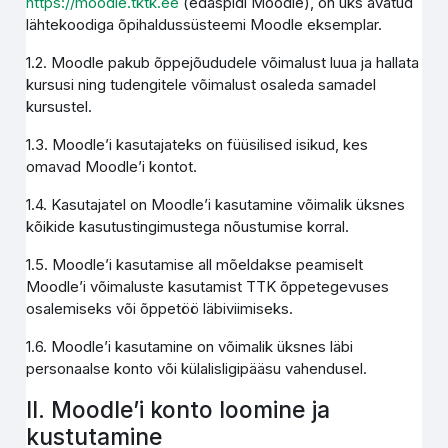
https://moodle.tktk.ee
(edaspidi Moodle), on üks avatud
lähtekoodiga õpihaldussüsteemi Moodle eksemplar.
1.2. Moodle pakub õppejõududele võimalust luua ja hallata
kursusi ning tudengitele võimalust osaleda samadel
kursustel.
1.3. Moodle’i kasutajateks on füüsilised isikud, kes
omavad Moodle’i kontot.
1.4. Kasutajatel on Moodle’i kasutamine võimalik üksnes
kõikide kasutustingimustega nõustumise korral.
1.5. Moodle’i kasutamise all mõeldakse peamiselt
Moodle’i võimaluste kasutamist TTK õppetegevuses
osalemiseks või õppetöö läbiviimiseks.
1.6. Moodle’i kasutamine on võimalik üksnes läbi
personaalse konto või külalisligipääsu vahendusel.
II. Moodle’i konto loomine ja
kustutamine