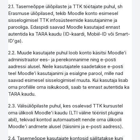
2.1. Tasemeõppe üliõpilaste ja TTK töötajate puhul, sh
Erasmuse üliõpilased, tekib Moodle konto esimesel
sisselogimisel TTK infosüsteemide kasutajanime ja
parooliga. Edaspidi saavad Moodle kasutajad ennast
autentida ka TARA kaudu (ID-kaardi, Mobiil-ID või Smart-
ID'ga).
2.2. Muude kasutajate puhul loob konto käsitsi Moodle’i
administraator ees- ja perekonnanime ning e-posti
aadressi alusel. Neile kasutajatele saadetakse e-posti
teel Moodle’i kasutajanimi ja esialgne parool, mille nad
saavad esimesel sisselogimisel muuta. Kui kasutaja lisab
oma profiilile oma isikukoodi, saab ta ennast autentida ka
TARA kaudu.
2.3. Välisüliõpilaste puhul, kes osalevad TTK kursustel
oma ülikooli Moodle'i kaudu (LTI väline tööriist plugina
abil), tekivad kontod automaatselt nende oma ülikooli
Moodle'i andmete alusel (täisnimi ja e-posti aadress).
2.4. Tasemeõppe kasutajate kontosid säilitatakse kuni