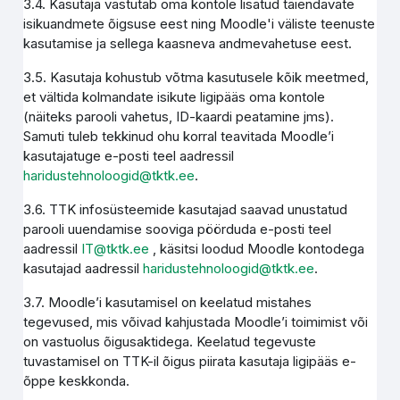
3.4. Kasutaja vastutab oma kontole lisatud täiendavate
isikuandmete õigsuse eest ning Moodle'i väliste teenuste
kasutamise ja sellega kaasneva andmevahetuse eest.
3.5. Kasutaja kohustub võtma kasutusele kõik meetmed,
et vältida kolmandate isikute ligipääs oma kontole
(näiteks parooli vahetus, ID-kaardi peatamine jms).
Samuti tuleb tekkinud ohu korral teavitada Moodle’i
kasutajatuge e-posti teel aadressil
haridustehnoloogid@tktk.ee
.
3.6. TTK infosüsteemide kasutajad saavad unustatud
parooli uuendamise sooviga pöörduda e-posti teel
aadressil
IT@tktk.ee
, käsitsi loodud Moodle kontodega
kasutajad aadressil
haridustehnoloogid@tktk.ee
.
3.7. Moodle’i kasutamisel on keelatud mistahes
tegevused, mis võivad kahjustada Moodle’i toimimist või
on vastuolus õigusaktidega. Keelatud tegevuste
tuvastamisel on TTK-il õigus piirata kasutaja ligipääs e-
õppe keskkonda.