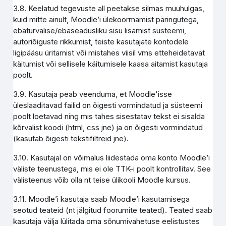
3.8. Keelatud tegevuste all peetakse silmas muuhulgas,
kuid mitte ainult, Moodle’i ülekoormamist päringutega,
ebaturvalise/ebaseadusliku sisu lisamist süsteemi,
autoriõiguste rikkumist, teiste kasutajate kontodele
ligipääsu üritamist või mistahes viisil vms etteheidetavat
käitumist või sellisele käitumisele kaasa aitamist kasutaja
poolt.
3.9. Kasutaja peab veenduma, et Moodle'isse
üleslaaditavad failid on õigesti vormindatud ja süsteemi
poolt loetavad ning mis tahes sisestatav tekst ei sisalda
kõrvalist koodi (html, css jne) ja on õigesti vormindatud
(kasutab õigesti tekstifiltreid jne).
3.10. Kasutajal on võimalus liidestada oma konto Moodle’i
väliste teenustega, mis ei ole TTK-i poolt kontrollitav. See
välisteenus võib olla nt teise ülikooli Moodle kursus.
3.11. Moodle’i kasutaja saab Moodle’i kasutamisega
seotud teateid (nt jälgitud foorumite teated). Teated saab
kasutaja välja lülitada oma sõnumivahetuse eelistustes