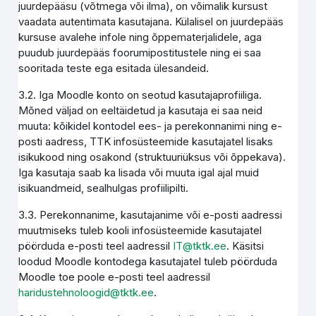
juurdepääsu (võtmega või ilma), on võimalik kursust
vaadata autentimata kasutajana. Külalisel on juurdepääs
kursuse avalehe infole ning õppematerjalidele, aga
puudub juurdepääs foorumipostitustele ning ei saa
sooritada teste ega esitada ülesandeid.
3.2. Iga Moodle konto on seotud kasutajaprofiiliga.
Mõned väljad on eeltäidetud ja kasutaja ei saa neid
muuta: kõikidel kontodel ees- ja perekonnanimi ning e-
posti aadress, TTK infosüsteemide kasutajatel lisaks
isikukood ning osakond (struktuuriüksus või õppekava).
Iga kasutaja saab ka lisada või muuta igal ajal muid
isikuandmeid, sealhulgas profiilipilti.
3.3. Perekonnanime, kasutajanime või e-posti aadressi
muutmiseks tuleb kooli infosüsteemide kasutajatel
pöörduda e-posti teel aadressil
IT@tktk.ee
. Käsitsi
loodud Moodle kontodega kasutajatel tuleb pöörduda
Moodle toe poole e-posti teel aadressil
haridustehnoloogid@tktk.ee
.