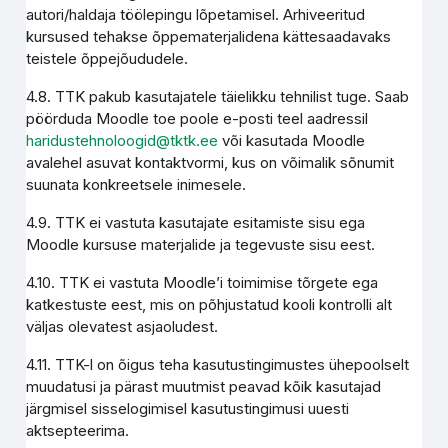
autori/haldaja töölepingu lõpetamisel. Arhiveeritud
kursused tehakse õppematerjalidena kättesaadavaks
teistele õppejõududele.
4.8. TTK pakub kasutajatele täielikku tehnilist tuge. Saab
pöörduda Moodle toe poole e-posti teel aadressil
haridustehnoloogid@tktk.ee
või kasutada Moodle
avalehel asuvat kontaktvormi, kus on võimalik sõnumit
suunata konkreetsele inimesele.
4.9. TTK ei vastuta kasutajate esitamiste sisu ega
Moodle kursuse materjalide ja tegevuste sisu eest.
4.10. TTK ei vastuta Moodle’i toimimise tõrgete ega
katkestuste eest, mis on põhjustatud kooli kontrolli alt
väljas olevatest asjaoludest.
4.11. TTK-l on õigus teha kasutustingimustes ühepoolselt
muudatusi ja pärast muutmist peavad kõik kasutajad
järgmisel sisselogimisel kasutustingimusi uuesti
aktsepteerima.