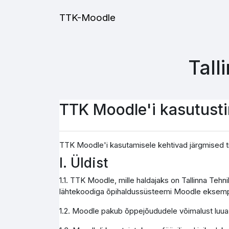
Jäta vahele peasisuni
TTK-Moodle
Tall
TTK Moodle'i kasutust
TTK Moodle'i kasutamisele kehtivad järgmised t
I. Üldist
1.1. TTK Moodle, mille haldajaks on Tallinna Teh
lähtekoodiga õpihaldussüsteemi Moodle eksemp
1.2. Moodle pakub õppejõududele võimalust luua j