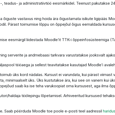
-, teadus- ja administratiivtöö eesmärkidel. Teenust pakutakse 2
e ja õiguste vastavus ning hoida ära õigustamata isikute ligipääs 
dil. Pärast toimumise lõppu on õppejõul õigus eemaldada kursus
se eesmärgil liidestada Moodle’it TTK-i õppeinfosüsteemiga (Tah
ning serverite ja andmebaasi tarkvara varustatakse jooksvalt aja
ljaspool tööaega ja sellest teavitatakse kasutajad Moodle’i avaleh
imub üks kord nädalas. Kursust ei varundata, kui pärast viimast 
a, minimaalselt üks. Üks kustutakse ära, kui see on vanem kui üks
ppejõud saab ka ise teha varukoopiat oma kursusest, aga ilma õp
autori/haldaja töölepingu lõpetamisel. Arhiveeritud kursused teha
tuge. Saab pöörduda Moodle toe poole e-posti teel aadressil
haridu