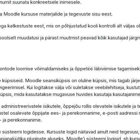
õnumit suunata konkreetsele inimesele.
ga Moodle kursuse materjalide ja tegevuste sisu eest.
ga katkestuste eest, mis on põhjustatud kooli kontrolli alt väljas o
poolselt muudatusi ja pärast muutmist peavad kõik kasutajad järgm
 kontode loomise võimaldamiseks ja õppetöö läbiviimise tagamisek
küpsiseid. Moodle seansiküpsis on oluline küpsis, mis tagab järj
vigeerimisel. Kui logitakse välja või suletakse veebilehitseja, kus
e küpsis, mida kasutatakse mugavuse huvides kasutaja kasutajanim
ministreerivatele isikutele, õppejõu rollis olevatele isikutele ja 
tel osalevate õppijate ees- ja perekonnanime, e-posti aadressi n
- ja perekonnanime.
süsteemi logidesse. Kursuste logid näitavad ainult neid tegevusi
 õpianalüütika pluginate aluseks. Moodle’i süsteemi logisid, sh kurs