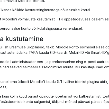
 kes omavad Moodle’i kontot.
k üksnes kõikide kasutustingimustega nõustumise korral.
lt Moodle’i võimaluste kasutamist TTK õppetegevuses osalemisek
 personaalse konto või külalisligipääsu vahendusel.
 ja kustutamine
hul, sh Erasmuse üliõpilased, tekib Moodle konto esimesel sissel
ast autentida ka TARA kaudu (ID-kaardi, Mobiil-ID või Smart-ID'g
oodle’i administraator ees- ja perekonnanime ning e-posti aadress
lle nad saavad esimesel sisselogimisel muuta. Kui kasutaja lisab om
sustel oma ülikooli Moodle'i kaudu (LTI väline tööriist plugina abil
ress).
 kuni kolm kuud pärast õpingute lõpetamist või katkestamist, töö
infosüsteemide konto sulgemist, üldjuhul mõned päevad pärast lõpe