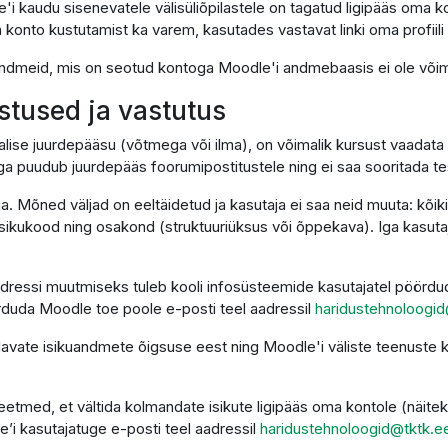
'i kaudu sisenevatele välisüliõpilastele on tagatud ligipääs oma k
 konto kustutamist ka varem, kasutades vastavat linki oma profiili 
i andmeid, mis on seotud kontoga Moodle'i andmebaasis ei ole võima
ustused ja vastutus
alise juurdepääsu (võtmega või ilma), on võimalik kursust vaadata 
ga puudub juurdepääs foorumipostitustele ning ei saa sooritada t
ga. Mõned väljad on eeltäidetud ja kasutaja ei saa neid muuta: kõi
sikukood ning osakond (struktuuriüksus või õppekava). Iga kasutaja
dressi muutmiseks tuleb kooli infosüsteemide kasutajatel pöördud
duda Moodle toe poole e-posti teel aadressil
haridustehnoloogid
ndavate isikuandmete õigsuse eest ning Moodle'i väliste teenust
etmed, et vältida kolmandate isikute ligipääs oma kontole (näitek
e’i kasutajatuge e-posti teel aadressil
haridustehnoloogid@tktk.e