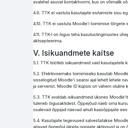
avalehel asuvat kontaktvormi, kus on võimalik s
4.9. TTK ei vastuta kasutajate esitamiste sisu e
4.10. TTK ei vastuta Moodle’i toimimise tõrgete e
4.11. TTK-l on õigus teha kasutustingimustes ühe
aktsepteerima.
V. Isikuandmete kaitse
5.1. TTK töötleb isikuandmeid vaid kasutajatele
5.2. Efektiivsemaks toimimiseks kasutab Moodle 
sisselogitud Moodle'i seansi ajal lehelt lehele na
ja serverist. Moodle ID küpsis on vähem olulin
5.3. TTK avaldab isikuandmeid üksnes Moodle’it ad
tuleneb õigusaktidest. Õppejõud näeb oma kursus
osalevad õppijad näevad ainult kaasõppijate ees
5.4. Kasutajate tegevused salvestatakse Moodle 
aitavad õppejõul jälgida oppijate aktiivsust ja on