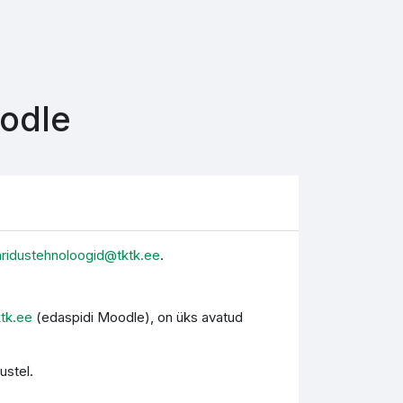
oodle
aridustehnoloogid@tktk.ee
.
ktk.ee
(edaspidi Moodle), on üks avatud
ustel.