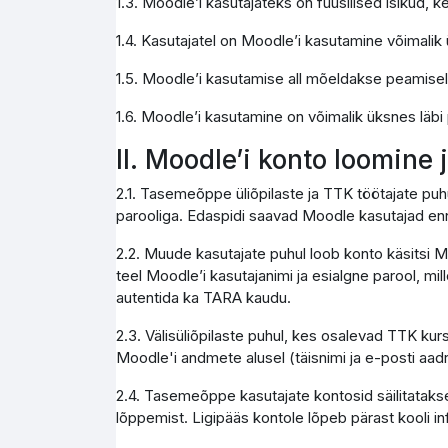
1.3. Moodle’i kasutajateks on füüsilised isikud,
1.4. Kasutajatel on Moodle’i kasutamine võimali
1.5. Moodle’i kasutamise all mõeldakse peamise
1.6. Moodle’i kasutamine on võimalik üksnes läbi
II. Moodle’i konto loomine
2.1. Tasemeõppe üliõpilaste ja TTK töötajate pu
parooliga. Edaspidi saavad Moodle kasutajad enn
2.2. Muude kasutajate puhul loob konto käsitsi M
teel Moodle’i kasutajanimi ja esialgne parool, mi
autentida ka TARA kaudu.
2.3. Välisüliõpilaste puhul, kes osalevad TTK kur
Moodle'i andmete alusel (täisnimi ja e-posti aad
2.4. Tasemeõppe kasutajate kontosid säilitatakse
lõppemist. Ligipääs kontole lõpeb pärast kooli 