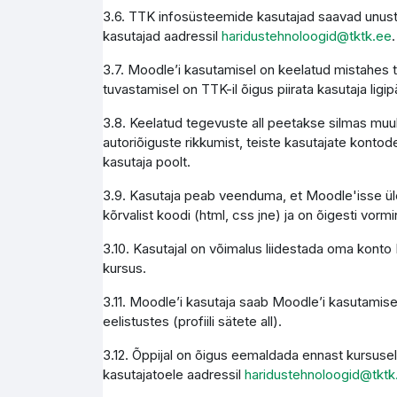
3.6. TTK infosüsteemide kasutajad saavad unust
kasutajad aadressil
haridustehnoloogid@tktk.ee
.
3.7. Moodle’i kasutamisel on keelatud mistahes 
tuvastamisel on TTK-il õigus piirata kasutaja li
3.8. Keelatud tegevuste all peetakse silmas muuh
autoriõiguste rikkumist, teiste kasutajate kontode
kasutaja poolt.
3.9. Kasutaja peab veenduma, et Moodle'isse üles
kõrvalist koodi (html, css jne) ja on õigesti vormi
3.10. Kasutajal on võimalus liidestada oma konto M
kursus.
3.11. Moodle’i kasutaja saab Moodle’i kasutamise
eelistustes (profiili sätete all).
3.12. Õppijal on õigus eemaldada ennast kursusel
kasutajatoele aadressil
haridustehnoloogid@tktk