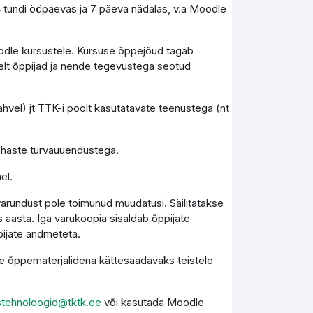
4 tundi ööpäevas ja 7 päeva nädalas, v.a Moodle
Moodle kursustele. Kursuse õppejõud tagab
elt õppijad ja nende tegevustega seotud
vel) jt TTK-i poolt kasutatavate teenustega (nt
kohaste turvauuendustega.
el.
varundust pole toimunud muudatusi. Säilitatakse
 aasta. Iga varukoopia sisaldab õppijate
pijate andmeteta.
kse õppematerjalidena kättesaadavaks teistele
stehnoloogid@tktk.ee
või kasutada Moodle