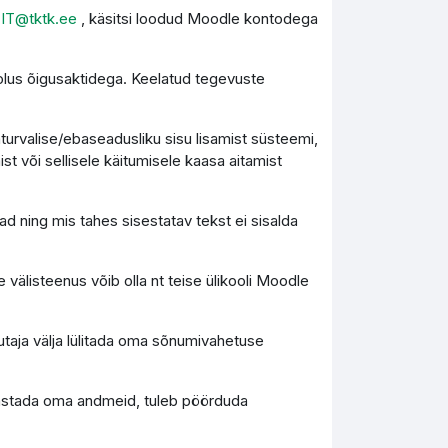
l
IT@tktk.ee
, käsitsi loodud Moodle kontodega
olus õigusaktidega. Keelatud tegevuste
turvalise/ebaseadusliku sisu lisamist süsteemi,
st või sellisele käitumisele kaasa aitamist
d ning mis tahes sisestatav tekst ei sisalda
 välisteenus võib olla nt teise ülikooli Moodle
utaja välja lülitada oma sõnumivahetuse
 taastada oma andmeid, tuleb pöörduda