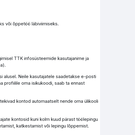
s või õppetöö läbiviimiseks.
ogimisel TTK infosüsteemide kasutajanime ja
a).
i alusel. Neile kasutajatele saadetakse e-posti
a profiilile oma isikukoodi, saab ta ennast
), tekivad kontod automaatselt nende oma ülikooli
tajate kontosid kuni kolm kuud pärast töölepingu
tamist, katkestamist või lepingu lõppemist.