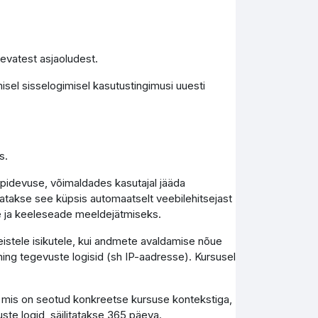
levatest asjaoludest.
isel sisselogimisel kasutustingimusi uuesti
s.
epidevuse, võimaldades kasutajal jääda
tutatakse see küpsis automaatselt veebilehitsejast
e ja keeleseade meeldejätmiseks.
teistele isikutele, kui andmete avaldamise nõue
ing tegevuste logisid (sh IP-aadresse). Kursusel
, mis on seotud konkreetse kursuse kontekstiga,
uste logid, säilitatakse 365 päeva.