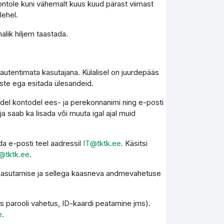
ontole kuni vähemalt kuus kuud pärast viimast
lehel.
lik hiljem taastada.
autentimata kasutajana. Külalisel on juurdepääs
este ega esitada ülesandeid.
kidel kontodel ees- ja perekonnanimi ning e-posti
 saab ka lisada või muuta igal ajal muid
a e-posti teel aadressil
IT@tktk.ee
. Käsitsi
@tktk.ee
.
e kasutamise ja sellega kaasneva andmevahetuse
s parooli vahetus, ID-kaardi peatamine jms).
e
.