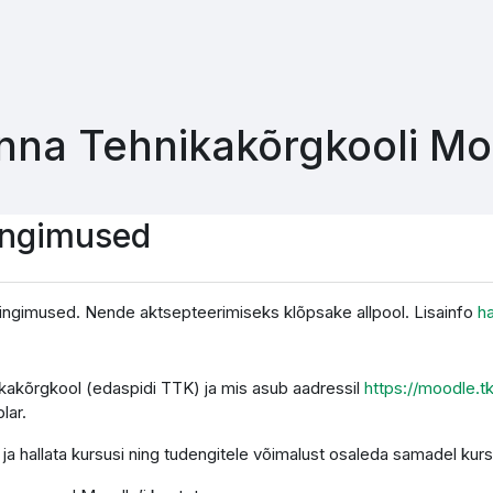
inna Tehnikakõrgkooli M
ingimused
ingimused. Nende aktsepteerimiseks klõpsake allpool. Lisainfo
h
nikakõrgkool (edaspidi TTK) ja mis asub aadressil
https://moodle.t
lar.
a hallata kursusi ning tudengitele võimalust osaleda samadel kurs