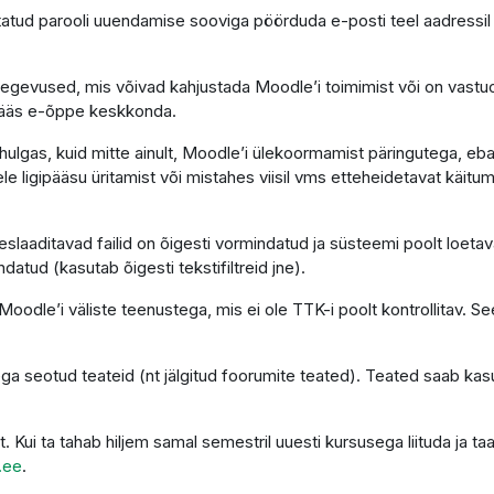
atud parooli uuendamise sooviga pöörduda e-posti teel aadressi
tegevused, mis võivad kahjustada Moodle’i toimimist või on vastu
gipääs e-õppe keskkonda.
ulgas, kuid mitte ainult, Moodle’i ülekoormamist päringutega, eba
le ligipääsu üritamist või mistahes viisil vms etteheidetavat käitumi
laaditavad failid on õigesti vormindatud ja süsteemi poolt loetava
ndatud (kasutab õigesti tekstifiltreid jne).
oodle’i väliste teenustega, mis ei ole TTK-i poolt kontrollitav. See
ga seotud teateid (nt jälgitud foorumite teated). Teated saab kas
t. Kui ta tahab hiljem samal semestril uuesti kursusega liituda ja
.ee
.