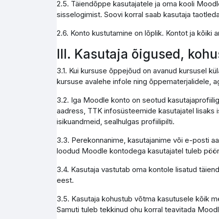
2.5. Täiendõppe kasutajatele ja oma kooli Moodle
sisselogimist. Soovi korral saab kasutaja taotleda
2.6. Konto kustutamine on lõplik. Kontot ja kõik
III. Kasutaja õigused, koh
3.1. Kui kursuse õppejõud on avanud kursusel kül
kursuse avalehe infole ning õppematerjalidele, a
3.2. Iga Moodle konto on seotud kasutajaprofiili
aadress, TTK infosüsteemide kasutajatel lisaks i
isikuandmeid, sealhulgas profiilipilti.
3.3. Perekonnanime, kasutajanime või e-posti aa
loodud Moodle kontodega kasutajatel tuleb pöör
3.4. Kasutaja vastutab oma kontole lisatud täie
eest.
3.5. Kasutaja kohustub võtma kasutusele kõik me
Samuti tuleb tekkinud ohu korral teavitada Moodl