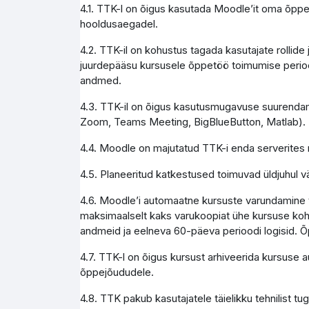
4.1. TTK-l on õigus kasutada Moodle’it oma õppe
hooldusaegadel.
4.2. TTK-il on kohustus tagada kasutajate rollid
juurdepääsu kursusele õppetöö toimumise perioo
andmed.
4.3. TTK-il on õigus kasutusmugavuse suurendami
Zoom, Teams Meeting, BigBlueButton, Matlab).
4.4. Moodle on majutatud TTK-i enda serverites 
4.5. Planeeritud katkestused toimuvad üldjuhul vä
4.6. Moodle’i automaatne kursuste varundamine to
maksimaalselt kaks varukoopiat ühe kursuse koht
andmeid ja eelneva 60-päeva perioodi logisid. Õ
4.7. TTK-l on õigus kursust arhiveerida kursuse 
õppejõududele.
4.8. TTK pakub kasutajatele täielikku tehnilist 