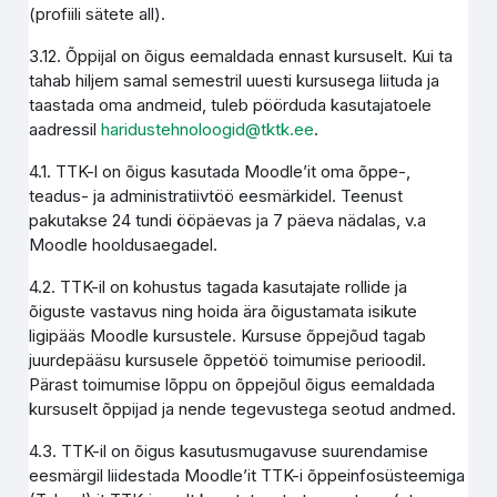
(profiili sätete all).
3.12. Õppijal on õigus eemaldada ennast kursuselt. Kui ta
tahab hiljem samal semestril uuesti kursusega liituda ja
taastada oma andmeid, tuleb pöörduda kasutajatoele
aadressil
haridustehnoloogid@tktk.ee
.
4.1. TTK-l on õigus kasutada Moodle’it oma õppe-,
teadus- ja administratiivtöö eesmärkidel. Teenust
pakutakse 24 tundi ööpäevas ja 7 päeva nädalas, v.a
Moodle hooldusaegadel.
4.2. TTK-il on kohustus tagada kasutajate rollide ja
õiguste vastavus ning hoida ära õigustamata isikute
ligipääs Moodle kursustele. Kursuse õppejõud tagab
juurdepääsu kursusele õppetöö toimumise perioodil.
Pärast toimumise lõppu on õppejõul õigus eemaldada
kursuselt õppijad ja nende tegevustega seotud andmed.
4.3. TTK-il on õigus kasutusmugavuse suurendamise
eesmärgil liidestada Moodle’it TTK-i õppeinfosüsteemiga