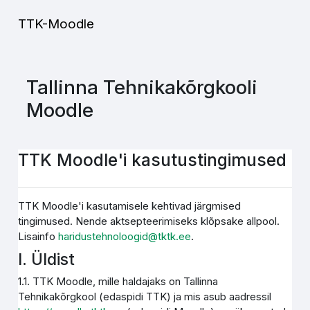
Jäta vahele peasisuni
TTK-Moodle
Tallinna Tehnikakõrgkooli
Moodle
TTK Moodle'i kasutustingimused
TTK Moodle'i kasutamisele kehtivad järgmised
tingimused. Nende aktsepteerimiseks klõpsake allpool.
Lisainfo
haridustehnoloogid@tktk.ee
.
I. Üldist
1.1. TTK Moodle, mille haldajaks on Tallinna
Tehnikakõrgkool (edaspidi TTK) ja mis asub aadressil