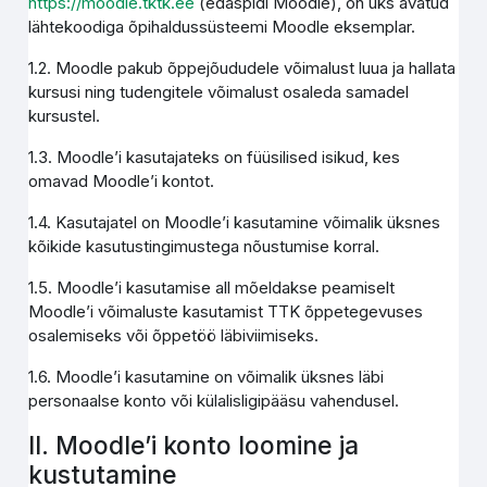
https://moodle.tktk.ee
(edaspidi Moodle), on üks avatud
lähtekoodiga õpihaldussüsteemi Moodle eksemplar.
1.2. Moodle pakub õppejõududele võimalust luua ja hallata
kursusi ning tudengitele võimalust osaleda samadel
kursustel.
1.3. Moodle’i kasutajateks on füüsilised isikud, kes
omavad Moodle’i kontot.
1.4. Kasutajatel on Moodle’i kasutamine võimalik üksnes
kõikide kasutustingimustega nõustumise korral.
1.5. Moodle’i kasutamise all mõeldakse peamiselt
Moodle’i võimaluste kasutamist TTK õppetegevuses
osalemiseks või õppetöö läbiviimiseks.
1.6. Moodle’i kasutamine on võimalik üksnes läbi
personaalse konto või külalisligipääsu vahendusel.
II. Moodle’i konto loomine ja
kustutamine