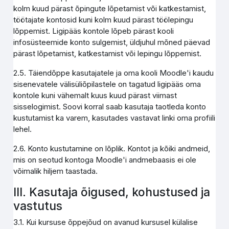
kolm kuud pärast õpingute lõpetamist või katkestamist,
töötajate kontosid kuni kolm kuud pärast töölepingu
lõppemist. Ligipääs kontole lõpeb pärast kooli
infosüsteemide konto sulgemist, üldjuhul mõned päevad
pärast lõpetamist, katkestamist või lepingu lõppemist.
2.5. Täiendõppe kasutajatele ja oma kooli Moodle'i kaudu
sisenevatele välisüliõpilastele on tagatud ligipääs oma
kontole kuni vähemalt kuus kuud pärast viimast
sisselogimist. Soovi korral saab kasutaja taotleda konto
kustutamist ka varem, kasutades vastavat linki oma profiili
lehel.
2.6. Konto kustutamine on lõplik. Kontot ja kõiki andmeid,
mis on seotud kontoga Moodle'i andmebaasis ei ole
võimalik hiljem taastada.
III. Kasutaja õigused, kohustused ja
vastutus
3.1. Kui kursuse õppejõud on avanud kursusel külalise