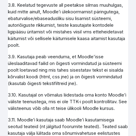
3.8. Keelatud tegevuste all peetakse silmas muuhulgas,
kuid mitte ainult, Moodle’i ülekoormamist päringutega,
ebaturvalise/ebaseadusliku sisu lisamist süsteemi,
autoriõiguste rikkumist, teiste kasutajate kontodele
ligipääsu üritamist või mistahes viisil vms etteheidetavat
käitumist või sellisele käitumisele kaasa aitamist kasutaja
poolt.
3.9. Kasutaja peab veenduma, et Moodle'isse
üleslaaditavad failid on õigesti vormindatud ja süsteemi
poolt loetavad ning mis tahes sisestatav tekst ei sisalda
kõrvalist koodi (html, css jne) ja on õigesti vormindatud
(kasutab õigesti tekstifiltreid jne).
3.10. Kasutajal on võimalus liidestada oma konto Moodle’i
väliste teenustega, mis ei ole TTK-i poolt kontrollitav. See
välisteenus võib olla nt teise ülikooli Moodle kursus.
3.11. Moodle’i kasutaja saab Moodle’i kasutamisega
seotud teateid (nt jälgitud foorumite teated). Teated saab
kasutaja välja lülitada oma sõnumivahetuse eelistustes