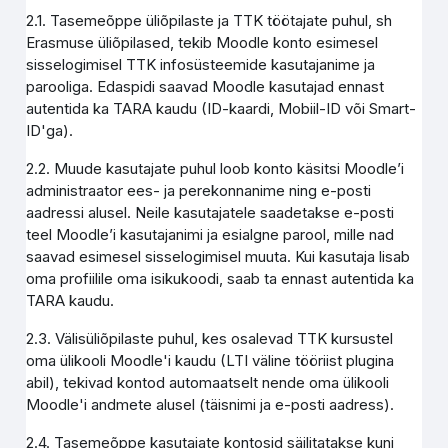
2.1. Tasemeõppe üliõpilaste ja TTK töötajate puhul, sh
Erasmuse üliõpilased, tekib Moodle konto esimesel
sisselogimisel TTK infosüsteemide kasutajanime ja
parooliga. Edaspidi saavad Moodle kasutajad ennast
autentida ka TARA kaudu (ID-kaardi, Mobiil-ID või Smart-
ID'ga).
2.2. Muude kasutajate puhul loob konto käsitsi Moodle’i
administraator ees- ja perekonnanime ning e-posti
aadressi alusel. Neile kasutajatele saadetakse e-posti
teel Moodle’i kasutajanimi ja esialgne parool, mille nad
saavad esimesel sisselogimisel muuta. Kui kasutaja lisab
oma profiilile oma isikukoodi, saab ta ennast autentida ka
TARA kaudu.
2.3. Välisüliõpilaste puhul, kes osalevad TTK kursustel
oma ülikooli Moodle'i kaudu (LTI väline tööriist plugina
abil), tekivad kontod automaatselt nende oma ülikooli
Moodle'i andmete alusel (täisnimi ja e-posti aadress).
2.4. Tasemeõppe kasutajate kontosid säilitatakse kuni