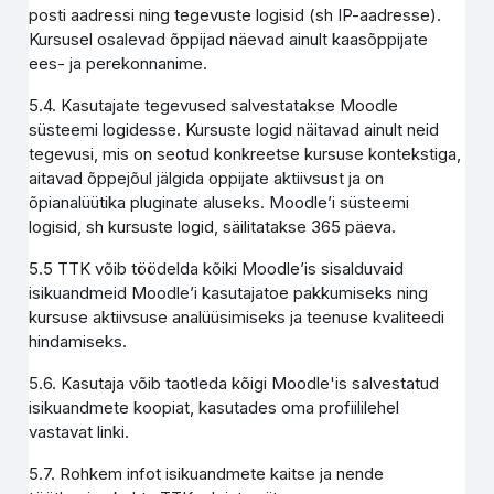
posti aadressi ning tegevuste logisid (sh IP-aadresse).
Kursusel osalevad õppijad näevad ainult kaasõppijate
ees- ja perekonnanime.
5.4. Kasutajate tegevused salvestatakse Moodle
süsteemi logidesse. Kursuste logid näitavad ainult neid
tegevusi, mis on seotud konkreetse kursuse kontekstiga,
aitavad õppejõul jälgida oppijate aktiivsust ja on
õpianalüütika pluginate aluseks. Moodle’i süsteemi
logisid, sh kursuste logid, säilitatakse 365 päeva.
5.5 TTK võib töödelda kõiki Moodle’is sisalduvaid
isikuandmeid Moodle’i kasutajatoe pakkumiseks ning
kursuse aktiivsuse analüüsimiseks ja teenuse kvaliteedi
hindamiseks.
5.6. Kasutaja võib taotleda kõigi Moodle'is salvestatud
isikuandmete koopiat, kasutades oma profiililehel
vastavat linki.
5.7. Rohkem infot isikuandmete kaitse ja nende