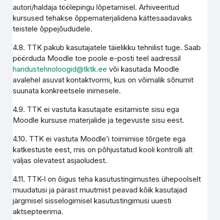
autori/haldaja töölepingu lõpetamisel. Arhiveeritud
kursused tehakse õppematerjalidena kättesaadavaks
teistele õppejõududele.
4.8. TTK pakub kasutajatele täielikku tehnilist tuge. Saab
pöörduda Moodle toe poole e-posti teel aadressil
haridustehnoloogid@tktk.ee
või kasutada Moodle
avalehel asuvat kontaktvormi, kus on võimalik sõnumit
suunata konkreetsele inimesele.
4.9. TTK ei vastuta kasutajate esitamiste sisu ega
Moodle kursuse materjalide ja tegevuste sisu eest.
4.10. TTK ei vastuta Moodle’i toimimise tõrgete ega
katkestuste eest, mis on põhjustatud kooli kontrolli alt
väljas olevatest asjaoludest.
4.11. TTK-l on õigus teha kasutustingimustes ühepoolselt
muudatusi ja pärast muutmist peavad kõik kasutajad
järgmisel sisselogimisel kasutustingimusi uuesti
aktsepteerima.