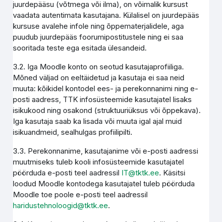
juurdepääsu (võtmega või ilma), on võimalik kursust
vaadata autentimata kasutajana. Külalisel on juurdepääs
kursuse avalehe infole ning õppematerjalidele, aga
puudub juurdepääs foorumipostitustele ning ei saa
sooritada teste ega esitada ülesandeid.
3.2. Iga Moodle konto on seotud kasutajaprofiiliga.
Mõned väljad on eeltäidetud ja kasutaja ei saa neid
muuta: kõikidel kontodel ees- ja perekonnanimi ning e-
posti aadress, TTK infosüsteemide kasutajatel lisaks
isikukood ning osakond (struktuuriüksus või õppekava).
Iga kasutaja saab ka lisada või muuta igal ajal muid
isikuandmeid, sealhulgas profiilipilti.
3.3. Perekonnanime, kasutajanime või e-posti aadressi
muutmiseks tuleb kooli infosüsteemide kasutajatel
pöörduda e-posti teel aadressil
IT@tktk.ee
. Käsitsi
loodud Moodle kontodega kasutajatel tuleb pöörduda
Moodle toe poole e-posti teel aadressil
haridustehnoloogid@tktk.ee
.