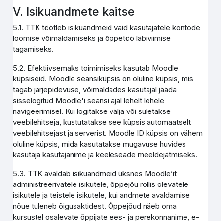
V. Isikuandmete kaitse
5.1. TTK töötleb isikuandmeid vaid kasutajatele kontode
loomise võimaldamiseks ja õppetöö läbiviimise
tagamiseks.
5.2. Efektiivsemaks toimimiseks kasutab Moodle
küpsiseid. Moodle seansiküpsis on oluline küpsis, mis
tagab järjepidevuse, võimaldades kasutajal jääda
sisselogitud Moodle'i seansi ajal lehelt lehele
navigeerimisel. Kui logitakse välja või suletakse
veebilehitseja, kustutatakse see küpsis automaatselt
veebilehitsejast ja serverist. Moodle ID küpsis on vähem
oluline küpsis, mida kasutatakse mugavuse huvides
kasutaja kasutajanime ja keeleseade meeldejätmiseks.
5.3. TTK avaldab isikuandmeid üksnes Moodle’it
administreerivatele isikutele, õppejõu rollis olevatele
isikutele ja teistele isikutele, kui andmete avaldamise
nõue tuleneb õigusaktidest. Õppejõud näeb oma
kursustel osalevate õppijate ees- ja perekonnanime, e-