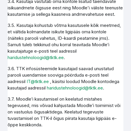
3.4. Kasutaja vastutab oma kontole lisatud täiendavate
isikuandmete õigsuse eest ning Moodle'i väliste teenuste
kasutamise ja sellega kaasneva andmevahetuse eest.
3.5. Kasutaja kohustub võtma kasutusele kõik meetmed,
et vältida kolmandate isikute ligipääs oma kontole
(näiteks parooli vahetus, ID-kaardi peatamine jms).
Samuti tuleb tekkinud ohu korral teavitada Moodle’i
kasutajatuge e-posti teel aadressil
haridustehnoloogid@tktk.ee
.
3.6. TTK infosüsteemide kasutajad saavad unustatud
parooli uuendamise sooviga pöörduda e-posti teel
aadressil
IT@tktk.ee
, käsitsi loodud Moodle kontodega
kasutajad aadressil
haridustehnoloogid@tktk.ee
.
3.7. Moodle’i kasutamisel on keelatud mistahes
tegevused, mis võivad kahjustada Moodle’i toimimist või
on vastuolus õigusaktidega. Keelatud tegevuste
tuvastamisel on TTK-il õigus piirata kasutaja ligipääs e-
õppe keskkonda.