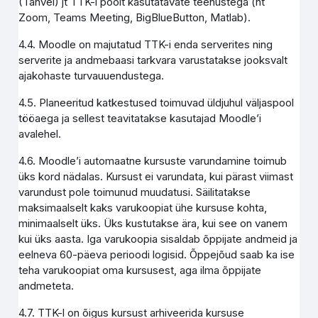
(Tahvel) jt TTK-i poolt kasutatavate teenustega (nt
Zoom, Teams Meeting, BigBlueButton, Matlab).
4.4. Moodle on majutatud TTK-i enda serverites ning
serverite ja andmebaasi tarkvara varustatakse jooksvalt
ajakohaste turvauuendustega.
4.5. Planeeritud katkestused toimuvad üldjuhul väljaspool
tööaega ja sellest teavitatakse kasutajad Moodle’i
avalehel.
4.6. Moodle’i automaatne kursuste varundamine toimub
üks kord nädalas. Kursust ei varundata, kui pärast viimast
varundust pole toimunud muudatusi. Säilitatakse
maksimaalselt kaks varukoopiat ühe kursuse kohta,
minimaalselt üks. Üks kustutakse ära, kui see on vanem
kui üks aasta. Iga varukoopia sisaldab õppijate andmeid ja
eelneva 60-päeva perioodi logisid. Õppejõud saab ka ise
teha varukoopiat oma kursusest, aga ilma õppijate
andmeteta.
4.7. TTK-l on õigus kursust arhiveerida kursuse