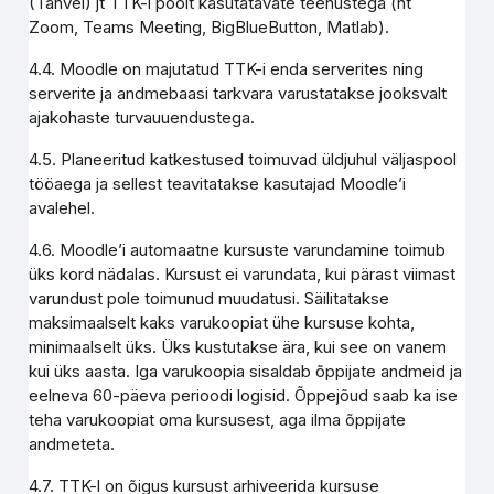
(Tahvel) jt TTK-i poolt kasutatavate teenustega (nt
Zoom, Teams Meeting, BigBlueButton, Matlab).
4.4. Moodle on majutatud TTK-i enda serverites ning
serverite ja andmebaasi tarkvara varustatakse jooksvalt
ajakohaste turvauuendustega.
4.5. Planeeritud katkestused toimuvad üldjuhul väljaspool
tööaega ja sellest teavitatakse kasutajad Moodle’i
avalehel.
4.6. Moodle’i automaatne kursuste varundamine toimub
üks kord nädalas. Kursust ei varundata, kui pärast viimast
varundust pole toimunud muudatusi. Säilitatakse
maksimaalselt kaks varukoopiat ühe kursuse kohta,
minimaalselt üks. Üks kustutakse ära, kui see on vanem
kui üks aasta. Iga varukoopia sisaldab õppijate andmeid ja
eelneva 60-päeva perioodi logisid. Õppejõud saab ka ise
teha varukoopiat oma kursusest, aga ilma õppijate
andmeteta.
4.7. TTK-l on õigus kursust arhiveerida kursuse