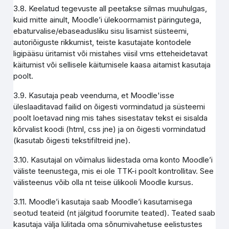
3.8. Keelatud tegevuste all peetakse silmas muuhulgas,
kuid mitte ainult, Moodle’i ülekoormamist päringutega,
ebaturvalise/ebaseadusliku sisu lisamist süsteemi,
autoriõiguste rikkumist, teiste kasutajate kontodele
ligipääsu üritamist või mistahes viisil vms etteheidetavat
käitumist või sellisele käitumisele kaasa aitamist kasutaja
poolt.
3.9. Kasutaja peab veenduma, et Moodle'isse
üleslaaditavad failid on õigesti vormindatud ja süsteemi
poolt loetavad ning mis tahes sisestatav tekst ei sisalda
kõrvalist koodi (html, css jne) ja on õigesti vormindatud
(kasutab õigesti tekstifiltreid jne).
3.10. Kasutajal on võimalus liidestada oma konto Moodle’i
väliste teenustega, mis ei ole TTK-i poolt kontrollitav. See
välisteenus võib olla nt teise ülikooli Moodle kursus.
3.11. Moodle’i kasutaja saab Moodle’i kasutamisega
seotud teateid (nt jälgitud foorumite teated). Teated saab
kasutaja välja lülitada oma sõnumivahetuse eelistustes