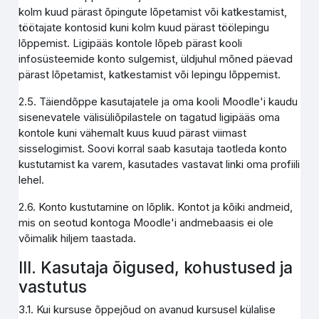
kolm kuud pärast õpingute lõpetamist või katkestamist,
töötajate kontosid kuni kolm kuud pärast töölepingu
lõppemist. Ligipääs kontole lõpeb pärast kooli
infosüsteemide konto sulgemist, üldjuhul mõned päevad
pärast lõpetamist, katkestamist või lepingu lõppemist.
2.5. Täiendõppe kasutajatele ja oma kooli Moodle'i kaudu
sisenevatele välisüliõpilastele on tagatud ligipääs oma
kontole kuni vähemalt kuus kuud pärast viimast
sisselogimist. Soovi korral saab kasutaja taotleda konto
kustutamist ka varem, kasutades vastavat linki oma profiili
lehel.
2.6. Konto kustutamine on lõplik. Kontot ja kõiki andmeid,
mis on seotud kontoga Moodle'i andmebaasis ei ole
võimalik hiljem taastada.
III. Kasutaja õigused, kohustused ja
vastutus
3.1. Kui kursuse õppejõud on avanud kursusel külalise