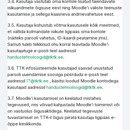
3.4. Kasutaja vastutab oma kontole lisatud täiendavate
isikuandmete õigsuse eest ning Moodle'i väliste teenuste
kasutamise ja sellega kaasneva andmevahetuse eest.
3.5. Kasutaja kohustub võtma kasutusele kõik meetmed,
et vältida kolmandate isikute ligipääs oma kontole
(näiteks parooli vahetus, ID-kaardi peatamine jms).
Samuti tuleb tekkinud ohu korral teavitada Moodle’i
kasutajatuge e-posti teel aadressil
haridustehnoloogid@tktk.ee
.
3.6. TTK infosüsteemide kasutajad saavad unustatud
parooli uuendamise sooviga pöörduda e-posti teel
aadressil
IT@tktk.ee
, käsitsi loodud Moodle kontodega
kasutajad aadressil
haridustehnoloogid@tktk.ee
.
3.7. Moodle’i kasutamisel on keelatud mistahes
tegevused, mis võivad kahjustada Moodle’i toimimist või
on vastuolus õigusaktidega. Keelatud tegevuste
tuvastamisel on TTK-il õigus piirata kasutaja ligipääs e-
õppe keskkonda.