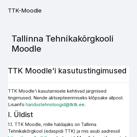
Jäta vahele peasisuni
TTK-Moodle
Tallinna Tehnikakõrgkooli
Moodle
TTK Moodle'i kasutustingimused
TTK Moodle'i kasutamisele kehtivad järgmised
tingimused. Nende aktsepteerimiseks klõpsake allpool.
Lisainfo
haridustehnoloogid@tktk.ee
.
I. Üldist
1.1. TTK Moodle, mille haldajaks on Tallinna
Tehnikakõrgkool (edaspidi TTK) ja mis asub aadressil