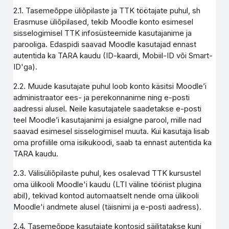
2.1. Tasemeõppe üliõpilaste ja TTK töötajate puhul, sh
Erasmuse üliõpilased, tekib Moodle konto esimesel
sisselogimisel TTK infosüsteemide kasutajanime ja
parooliga. Edaspidi saavad Moodle kasutajad ennast
autentida ka TARA kaudu (ID-kaardi, Mobiil-ID või Smart-
ID'ga).
2.2. Muude kasutajate puhul loob konto käsitsi Moodle’i
administraator ees- ja perekonnanime ning e-posti
aadressi alusel. Neile kasutajatele saadetakse e-posti
teel Moodle’i kasutajanimi ja esialgne parool, mille nad
saavad esimesel sisselogimisel muuta. Kui kasutaja lisab
oma profiilile oma isikukoodi, saab ta ennast autentida ka
TARA kaudu.
2.3. Välisüliõpilaste puhul, kes osalevad TTK kursustel
oma ülikooli Moodle'i kaudu (LTI väline tööriist plugina
abil), tekivad kontod automaatselt nende oma ülikooli
Moodle'i andmete alusel (täisnimi ja e-posti aadress).
2.4. Tasemeõppe kasutajate kontosid säilitatakse kuni