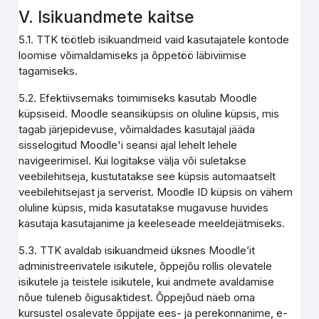
V. Isikuandmete kaitse
5.1. TTK töötleb isikuandmeid vaid kasutajatele kontode
loomise võimaldamiseks ja õppetöö läbiviimise
tagamiseks.
5.2. Efektiivsemaks toimimiseks kasutab Moodle
küpsiseid. Moodle seansiküpsis on oluline küpsis, mis
tagab järjepidevuse, võimaldades kasutajal jääda
sisselogitud Moodle'i seansi ajal lehelt lehele
navigeerimisel. Kui logitakse välja või suletakse
veebilehitseja, kustutatakse see küpsis automaatselt
veebilehitsejast ja serverist. Moodle ID küpsis on vähem
oluline küpsis, mida kasutatakse mugavuse huvides
kasutaja kasutajanime ja keeleseade meeldejätmiseks.
5.3. TTK avaldab isikuandmeid üksnes Moodle’it
administreerivatele isikutele, õppejõu rollis olevatele
isikutele ja teistele isikutele, kui andmete avaldamise
nõue tuleneb õigusaktidest. Õppejõud näeb oma
kursustel osalevate õppijate ees- ja perekonnanime, e-