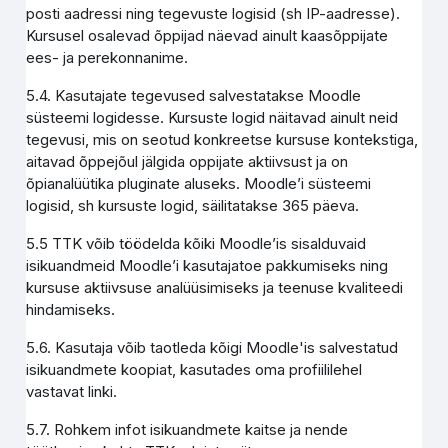
posti aadressi ning tegevuste logisid (sh IP-aadresse).
Kursusel osalevad õppijad näevad ainult kaasõppijate
ees- ja perekonnanime.
5.4. Kasutajate tegevused salvestatakse Moodle
süsteemi logidesse. Kursuste logid näitavad ainult neid
tegevusi, mis on seotud konkreetse kursuse kontekstiga,
aitavad õppejõul jälgida oppijate aktiivsust ja on
õpianalüütika pluginate aluseks. Moodle’i süsteemi
logisid, sh kursuste logid, säilitatakse 365 päeva.
5.5 TTK võib töödelda kõiki Moodle’is sisalduvaid
isikuandmeid Moodle’i kasutajatoe pakkumiseks ning
kursuse aktiivsuse analüüsimiseks ja teenuse kvaliteedi
hindamiseks.
5.6. Kasutaja võib taotleda kõigi Moodle'is salvestatud
isikuandmete koopiat, kasutades oma profiililehel
vastavat linki.
5.7. Rohkem infot isikuandmete kaitse ja nende