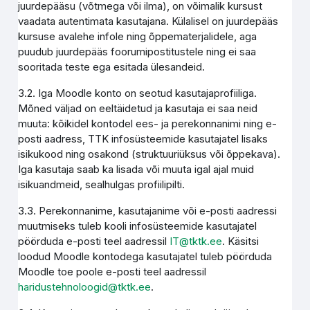
juurdepääsu (võtmega või ilma), on võimalik kursust
vaadata autentimata kasutajana. Külalisel on juurdepääs
kursuse avalehe infole ning õppematerjalidele, aga
puudub juurdepääs foorumipostitustele ning ei saa
sooritada teste ega esitada ülesandeid.
3.2. Iga Moodle konto on seotud kasutajaprofiiliga.
Mõned väljad on eeltäidetud ja kasutaja ei saa neid
muuta: kõikidel kontodel ees- ja perekonnanimi ning e-
posti aadress, TTK infosüsteemide kasutajatel lisaks
isikukood ning osakond (struktuuriüksus või õppekava).
Iga kasutaja saab ka lisada või muuta igal ajal muid
isikuandmeid, sealhulgas profiilipilti.
3.3. Perekonnanime, kasutajanime või e-posti aadressi
muutmiseks tuleb kooli infosüsteemide kasutajatel
pöörduda e-posti teel aadressil
IT@tktk.ee
. Käsitsi
loodud Moodle kontodega kasutajatel tuleb pöörduda
Moodle toe poole e-posti teel aadressil
haridustehnoloogid@tktk.ee
.