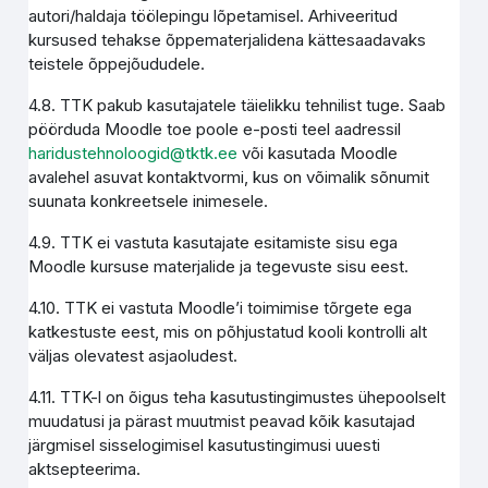
autori/haldaja töölepingu lõpetamisel. Arhiveeritud
kursused tehakse õppematerjalidena kättesaadavaks
teistele õppejõududele.
4.8. TTK pakub kasutajatele täielikku tehnilist tuge. Saab
pöörduda Moodle toe poole e-posti teel aadressil
haridustehnoloogid@tktk.ee
või kasutada Moodle
avalehel asuvat kontaktvormi, kus on võimalik sõnumit
suunata konkreetsele inimesele.
4.9. TTK ei vastuta kasutajate esitamiste sisu ega
Moodle kursuse materjalide ja tegevuste sisu eest.
4.10. TTK ei vastuta Moodle’i toimimise tõrgete ega
katkestuste eest, mis on põhjustatud kooli kontrolli alt
väljas olevatest asjaoludest.
4.11. TTK-l on õigus teha kasutustingimustes ühepoolselt
muudatusi ja pärast muutmist peavad kõik kasutajad
järgmisel sisselogimisel kasutustingimusi uuesti
aktsepteerima.