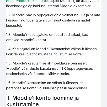
https://moodle.tktk.ee
(edaspidi Moodle), on üks avatud
lähtekoodiga õpihaldussüsteemi Moodle eksemplar.
1.2. Moodle pakub õppejõududele võimalust luua ja hallata
kursusi ning tudengitele võimalust osaleda samadel
kursustel.
1.3. Moodle’i kasutajateks on füüsilised isikud, kes
omavad Moodle’i kontot.
1.4. Kasutajatel on Moodle’i kasutamine võimalik üksnes
kõikide kasutustingimustega nõustumise korral.
1.5. Moodle’i kasutamise all mõeldakse peamiselt
Moodle’i võimaluste kasutamist TTK õppetegevuses
osalemiseks või õppetöö läbiviimiseks.
1.6. Moodle’i kasutamine on võimalik üksnes läbi
personaalse konto või külalisligipääsu vahendusel.
II. Moodle’i konto loomine ja
kustutamine