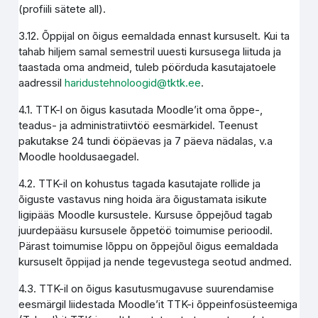
(profiili sätete all).
3.12. Õppijal on õigus eemaldada ennast kursuselt. Kui ta
tahab hiljem samal semestril uuesti kursusega liituda ja
taastada oma andmeid, tuleb pöörduda kasutajatoele
aadressil
haridustehnoloogid@tktk.ee
.
4.1. TTK-l on õigus kasutada Moodle’it oma õppe-,
teadus- ja administratiivtöö eesmärkidel. Teenust
pakutakse 24 tundi ööpäevas ja 7 päeva nädalas, v.a
Moodle hooldusaegadel.
4.2. TTK-il on kohustus tagada kasutajate rollide ja
õiguste vastavus ning hoida ära õigustamata isikute
ligipääs Moodle kursustele. Kursuse õppejõud tagab
juurdepääsu kursusele õppetöö toimumise perioodil.
Pärast toimumise lõppu on õppejõul õigus eemaldada
kursuselt õppijad ja nende tegevustega seotud andmed.
4.3. TTK-il on õigus kasutusmugavuse suurendamise
eesmärgil liidestada Moodle’it TTK-i õppeinfosüsteemiga