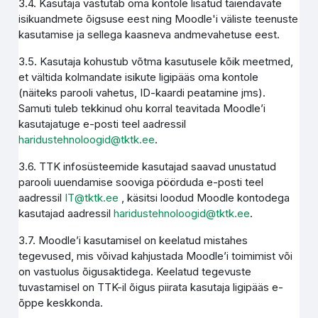
3.4. Kasutaja vastutab oma kontole lisatud täiendavate
isikuandmete õigsuse eest ning Moodle'i väliste teenuste
kasutamise ja sellega kaasneva andmevahetuse eest.
3.5. Kasutaja kohustub võtma kasutusele kõik meetmed,
et vältida kolmandate isikute ligipääs oma kontole
(näiteks parooli vahetus, ID-kaardi peatamine jms).
Samuti tuleb tekkinud ohu korral teavitada Moodle’i
kasutajatuge e-posti teel aadressil
haridustehnoloogid@tktk.ee
.
3.6. TTK infosüsteemide kasutajad saavad unustatud
parooli uuendamise sooviga pöörduda e-posti teel
aadressil
IT@tktk.ee
, käsitsi loodud Moodle kontodega
kasutajad aadressil
haridustehnoloogid@tktk.ee
.
3.7. Moodle’i kasutamisel on keelatud mistahes
tegevused, mis võivad kahjustada Moodle’i toimimist või
on vastuolus õigusaktidega. Keelatud tegevuste
tuvastamisel on TTK-il õigus piirata kasutaja ligipääs e-
õppe keskkonda.