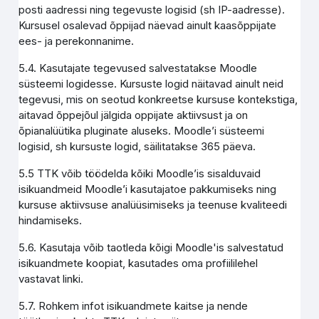
posti aadressi ning tegevuste logisid (sh IP-aadresse).
Kursusel osalevad õppijad näevad ainult kaasõppijate
ees- ja perekonnanime.
5.4. Kasutajate tegevused salvestatakse Moodle
süsteemi logidesse. Kursuste logid näitavad ainult neid
tegevusi, mis on seotud konkreetse kursuse kontekstiga,
aitavad õppejõul jälgida oppijate aktiivsust ja on
õpianalüütika pluginate aluseks. Moodle’i süsteemi
logisid, sh kursuste logid, säilitatakse 365 päeva.
5.5 TTK võib töödelda kõiki Moodle’is sisalduvaid
isikuandmeid Moodle’i kasutajatoe pakkumiseks ning
kursuse aktiivsuse analüüsimiseks ja teenuse kvaliteedi
hindamiseks.
5.6. Kasutaja võib taotleda kõigi Moodle'is salvestatud
isikuandmete koopiat, kasutades oma profiililehel
vastavat linki.
5.7. Rohkem infot isikuandmete kaitse ja nende