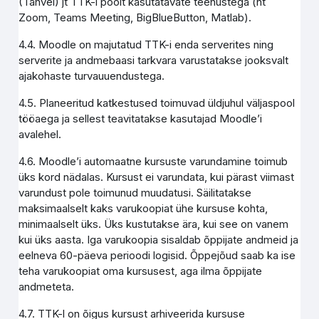
(Tahvel) jt TTK-i poolt kasutatavate teenustega (nt
Zoom, Teams Meeting, BigBlueButton, Matlab).
4.4. Moodle on majutatud TTK-i enda serverites ning
serverite ja andmebaasi tarkvara varustatakse jooksvalt
ajakohaste turvauuendustega.
4.5. Planeeritud katkestused toimuvad üldjuhul väljaspool
tööaega ja sellest teavitatakse kasutajad Moodle’i
avalehel.
4.6. Moodle’i automaatne kursuste varundamine toimub
üks kord nädalas. Kursust ei varundata, kui pärast viimast
varundust pole toimunud muudatusi. Säilitatakse
maksimaalselt kaks varukoopiat ühe kursuse kohta,
minimaalselt üks. Üks kustutakse ära, kui see on vanem
kui üks aasta. Iga varukoopia sisaldab õppijate andmeid ja
eelneva 60-päeva perioodi logisid. Õppejõud saab ka ise
teha varukoopiat oma kursusest, aga ilma õppijate
andmeteta.
4.7. TTK-l on õigus kursust arhiveerida kursuse