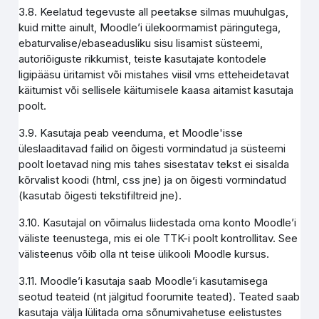
3.8. Keelatud tegevuste all peetakse silmas muuhulgas,
kuid mitte ainult, Moodle’i ülekoormamist päringutega,
ebaturvalise/ebaseadusliku sisu lisamist süsteemi,
autoriõiguste rikkumist, teiste kasutajate kontodele
ligipääsu üritamist või mistahes viisil vms etteheidetavat
käitumist või sellisele käitumisele kaasa aitamist kasutaja
poolt.
3.9. Kasutaja peab veenduma, et Moodle'isse
üleslaaditavad failid on õigesti vormindatud ja süsteemi
poolt loetavad ning mis tahes sisestatav tekst ei sisalda
kõrvalist koodi (html, css jne) ja on õigesti vormindatud
(kasutab õigesti tekstifiltreid jne).
3.10. Kasutajal on võimalus liidestada oma konto Moodle’i
väliste teenustega, mis ei ole TTK-i poolt kontrollitav. See
välisteenus võib olla nt teise ülikooli Moodle kursus.
3.11. Moodle’i kasutaja saab Moodle’i kasutamisega
seotud teateid (nt jälgitud foorumite teated). Teated saab
kasutaja välja lülitada oma sõnumivahetuse eelistustes