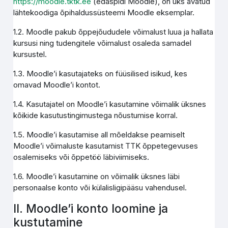
https://moodle.tktk.ee
(edaspidi Moodle), on üks avatud
lähtekoodiga õpihaldussüsteemi Moodle eksemplar.
1.2. Moodle pakub õppejõududele võimalust luua ja hallata
kursusi ning tudengitele võimalust osaleda samadel
kursustel.
1.3. Moodle’i kasutajateks on füüsilised isikud, kes
omavad Moodle’i kontot.
1.4. Kasutajatel on Moodle’i kasutamine võimalik üksnes
kõikide kasutustingimustega nõustumise korral.
1.5. Moodle’i kasutamise all mõeldakse peamiselt
Moodle’i võimaluste kasutamist TTK õppetegevuses
osalemiseks või õppetöö läbiviimiseks.
1.6. Moodle’i kasutamine on võimalik üksnes läbi
personaalse konto või külalisligipääsu vahendusel.
II. Moodle’i konto loomine ja
kustutamine