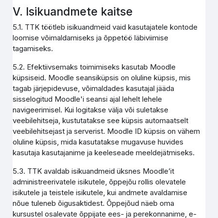
V. Isikuandmete kaitse
5.1. TTK töötleb isikuandmeid vaid kasutajatele kontode
loomise võimaldamiseks ja õppetöö läbiviimise
tagamiseks.
5.2. Efektiivsemaks toimimiseks kasutab Moodle
küpsiseid. Moodle seansiküpsis on oluline küpsis, mis
tagab järjepidevuse, võimaldades kasutajal jääda
sisselogitud Moodle'i seansi ajal lehelt lehele
navigeerimisel. Kui logitakse välja või suletakse
veebilehitseja, kustutatakse see küpsis automaatselt
veebilehitsejast ja serverist. Moodle ID küpsis on vähem
oluline küpsis, mida kasutatakse mugavuse huvides
kasutaja kasutajanime ja keeleseade meeldejätmiseks.
5.3. TTK avaldab isikuandmeid üksnes Moodle’it
administreerivatele isikutele, õppejõu rollis olevatele
isikutele ja teistele isikutele, kui andmete avaldamise
nõue tuleneb õigusaktidest. Õppejõud näeb oma
kursustel osalevate õppijate ees- ja perekonnanime, e-