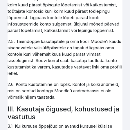
kolm kuud pärast õpingute lõpetamist või katkestamist,
töötajate kontosid kuni kolm kuud pärast töölepingu
lõppemist. Ligipääs kontole lõpeb pärast kooli
infosüsteemide konto sulgemist, üldjuhul mõned päevad
pärast lõpetamist, katkestamist või lepingu lõppemist.
2.5. Täiendõppe kasutajatele ja oma kooli Moodle'i kaudu
sisenevatele välisüliõpilastele on tagatud ligipääs oma
kontole kuni vähemalt kuus kuud pärast viimast
sisselogimist. Soovi korral saab kasutaja taotleda konto
kustutamist ka varem, kasutades vastavat linki oma profiili
lehel.
2.6. Konto kustutamine on lõplik. Kontot ja kõiki andmeid,
mis on seotud kontoga Moodle'i andmebaasis ei ole
võimalik hiljem taastada.
III. Kasutaja õigused, kohustused ja
vastutus
3.1. Kui kursuse õppejõud on avanud kursusel külalise