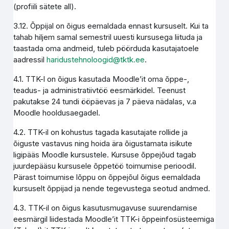
(profiili sätete all).
3.12. Õppijal on õigus eemaldada ennast kursuselt. Kui ta
tahab hiljem samal semestril uuesti kursusega liituda ja
taastada oma andmeid, tuleb pöörduda kasutajatoele
aadressil
haridustehnoloogid@tktk.ee
.
4.1. TTK-l on õigus kasutada Moodle’it oma õppe-,
teadus- ja administratiivtöö eesmärkidel. Teenust
pakutakse 24 tundi ööpäevas ja 7 päeva nädalas, v.a
Moodle hooldusaegadel.
4.2. TTK-il on kohustus tagada kasutajate rollide ja
õiguste vastavus ning hoida ära õigustamata isikute
ligipääs Moodle kursustele. Kursuse õppejõud tagab
juurdepääsu kursusele õppetöö toimumise perioodil.
Pärast toimumise lõppu on õppejõul õigus eemaldada
kursuselt õppijad ja nende tegevustega seotud andmed.
4.3. TTK-il on õigus kasutusmugavuse suurendamise
eesmärgil liidestada Moodle’it TTK-i õppeinfosüsteemiga