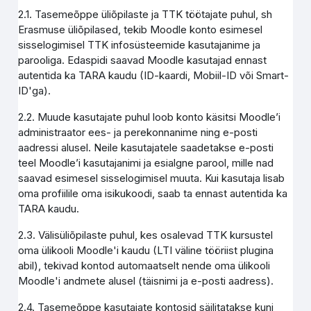
2.1. Tasemeõppe üliõpilaste ja TTK töötajate puhul, sh
Erasmuse üliõpilased, tekib Moodle konto esimesel
sisselogimisel TTK infosüsteemide kasutajanime ja
parooliga. Edaspidi saavad Moodle kasutajad ennast
autentida ka TARA kaudu (ID-kaardi, Mobiil-ID või Smart-
ID'ga).
2.2. Muude kasutajate puhul loob konto käsitsi Moodle’i
administraator ees- ja perekonnanime ning e-posti
aadressi alusel. Neile kasutajatele saadetakse e-posti
teel Moodle’i kasutajanimi ja esialgne parool, mille nad
saavad esimesel sisselogimisel muuta. Kui kasutaja lisab
oma profiilile oma isikukoodi, saab ta ennast autentida ka
TARA kaudu.
2.3. Välisüliõpilaste puhul, kes osalevad TTK kursustel
oma ülikooli Moodle'i kaudu (LTI väline tööriist plugina
abil), tekivad kontod automaatselt nende oma ülikooli
Moodle'i andmete alusel (täisnimi ja e-posti aadress).
2.4. Tasemeõppe kasutajate kontosid säilitatakse kuni