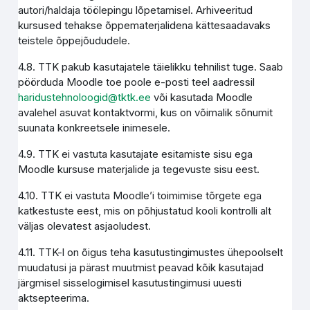
autori/haldaja töölepingu lõpetamisel. Arhiveeritud
kursused tehakse õppematerjalidena kättesaadavaks
teistele õppejõududele.
4.8. TTK pakub kasutajatele täielikku tehnilist tuge. Saab
pöörduda Moodle toe poole e-posti teel aadressil
haridustehnoloogid@tktk.ee
või kasutada Moodle
avalehel asuvat kontaktvormi, kus on võimalik sõnumit
suunata konkreetsele inimesele.
4.9. TTK ei vastuta kasutajate esitamiste sisu ega
Moodle kursuse materjalide ja tegevuste sisu eest.
4.10. TTK ei vastuta Moodle’i toimimise tõrgete ega
katkestuste eest, mis on põhjustatud kooli kontrolli alt
väljas olevatest asjaoludest.
4.11. TTK-l on õigus teha kasutustingimustes ühepoolselt
muudatusi ja pärast muutmist peavad kõik kasutajad
järgmisel sisselogimisel kasutustingimusi uuesti
aktsepteerima.