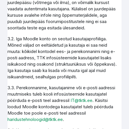
juurdepääsu (võtmega või ilma), on võimalik kursust
vaadata autentimata kasutajana. Külalisel on juurdepääs
kursuse avalehe infole ning õppematerjalidele, aga
puudub juurdepääs foorumipostitustele ning ei saa
sooritada teste ega esitada ülesandeid.
3.2. Iga Moodle konto on seotud kasutajaprofiiliga.
Mõned väljad on eeltäidetud ja kasutaja ei saa neid
muuta: kõikidel kontodel ees- ja perekonnanimi ning e-
posti aadress, TTK infosüsteemide kasutajatel lisaks
isikukood ning osakond (struktuuriüksus või õppekava).
Iga kasutaja saab ka lisada või muuta igal ajal muid
isikuandmeid, sealhulgas profiilipilti.
3.3. Perekonnanime, kasutajanime või e-posti aadressi
muutmiseks tuleb kooli infosüsteemide kasutajatel
pöörduda e-posti teel aadressil
IT@tktk.ee
. Käsitsi
loodud Moodle kontodega kasutajatel tuleb pöörduda
Moodle toe poole e-posti teel aadressil
haridustehnoloogid@tktk.ee
.