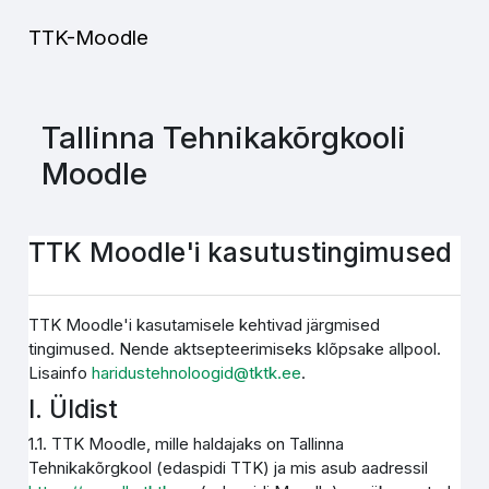
Jäta vahele peasisuni
TTK-Moodle
Tallinna Tehnikakõrgkooli
Moodle
TTK Moodle'i kasutustingimused
TTK Moodle'i kasutamisele kehtivad järgmised
tingimused. Nende aktsepteerimiseks klõpsake allpool.
Lisainfo
haridustehnoloogid@tktk.ee
.
I. Üldist
1.1. TTK Moodle, mille haldajaks on Tallinna
Tehnikakõrgkool (edaspidi TTK) ja mis asub aadressil