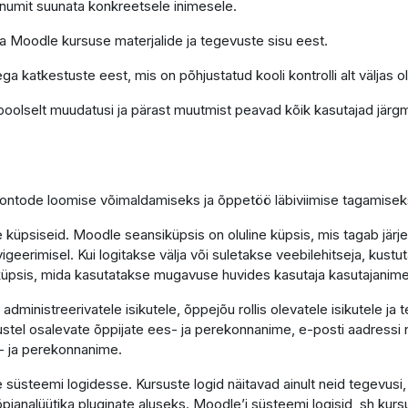
õnumit suunata konkreetsele inimesele.
ga Moodle kursuse materjalide ja tegevuste sisu eest.
ga katkestuste eest, mis on põhjustatud kooli kontrolli alt väljas o
poolselt muudatusi ja pärast muutmist peavad kõik kasutajad järgm
 kontode loomise võimaldamiseks ja õppetöö läbiviimise tagamisek
küpsiseid. Moodle seansiküpsis on oluline küpsis, mis tagab järj
vigeerimisel. Kui logitakse välja või suletakse veebilehitseja, kus
e küpsis, mida kasutatakse mugavuse huvides kasutaja kasutajanim
ministreerivatele isikutele, õppejõu rollis olevatele isikutele ja 
tel osalevate õppijate ees- ja perekonnanime, e-posti aadressi n
- ja perekonnanime.
süsteemi logidesse. Kursuste logid näitavad ainult neid tegevusi
 õpianalüütika pluginate aluseks. Moodle’i süsteemi logisid, sh kurs