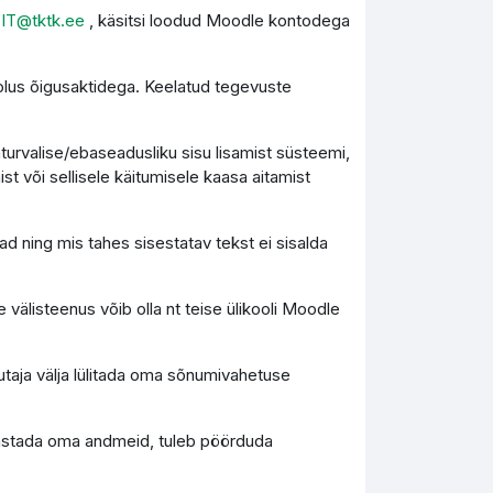
l
IT@tktk.ee
, käsitsi loodud Moodle kontodega
olus õigusaktidega. Keelatud tegevuste
turvalise/ebaseadusliku sisu lisamist süsteemi,
st või sellisele käitumisele kaasa aitamist
d ning mis tahes sisestatav tekst ei sisalda
 välisteenus võib olla nt teise ülikooli Moodle
utaja välja lülitada oma sõnumivahetuse
 taastada oma andmeid, tuleb pöörduda