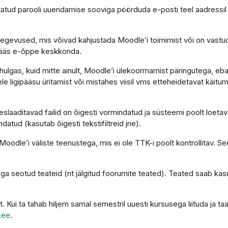
atud parooli uuendamise sooviga pöörduda e-posti teel aadressi
tegevused, mis võivad kahjustada Moodle’i toimimist või on vastu
gipääs e-õppe keskkonda.
ulgas, kuid mitte ainult, Moodle’i ülekoormamist päringutega, eba
le ligipääsu üritamist või mistahes viisil vms etteheidetavat käitumi
laaditavad failid on õigesti vormindatud ja süsteemi poolt loetava
ndatud (kasutab õigesti tekstifiltreid jne).
oodle’i väliste teenustega, mis ei ole TTK-i poolt kontrollitav. See
ga seotud teateid (nt jälgitud foorumite teated). Teated saab kas
t. Kui ta tahab hiljem samal semestril uuesti kursusega liituda ja
.ee
.