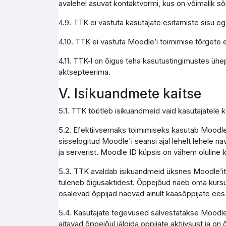
avalehel asuvat kontaktvormi, kus on võimalik s
4.9. TTK ei vastuta kasutajate esitamiste sisu e
4.10. TTK ei vastuta Moodle’i toimimise tõrgete e
4.11. TTK-l on õigus teha kasutustingimustes ühe
aktsepteerima.
V. Isikuandmete kaitse
5.1. TTK töötleb isikuandmeid vaid kasutajatele
5.2. Efektiivsemaks toimimiseks kasutab Moodle 
sisselogitud Moodle'i seansi ajal lehelt lehele na
ja serverist. Moodle ID küpsis on vähem olulin
5.3. TTK avaldab isikuandmeid üksnes Moodle’it ad
tuleneb õigusaktidest. Õppejõud näeb oma kursus
osalevad õppijad näevad ainult kaasõppijate ees
5.4. Kasutajate tegevused salvestatakse Moodle 
aitavad õppejõul jälgida oppijate aktiivsust ja on