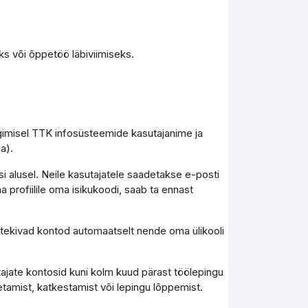
s või õppetöö läbiviimiseks.
ogimisel TTK infosüsteemide kasutajanime ja
a).
i alusel. Neile kasutajatele saadetakse e-posti
a profiilile oma isikukoodi, saab ta ennast
), tekivad kontod automaatselt nende oma ülikooli
tajate kontosid kuni kolm kuud pärast töölepingu
tamist, katkestamist või lepingu lõppemist.