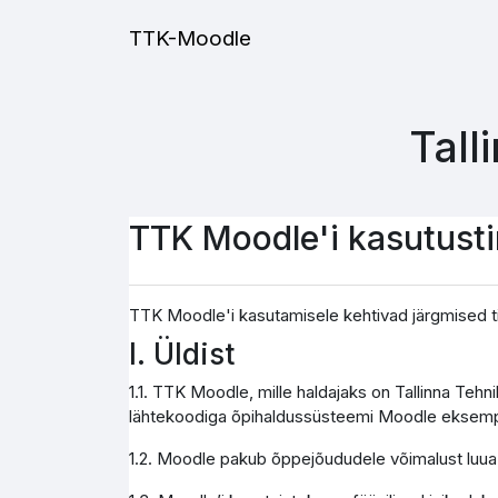
Jäta vahele peasisuni
TTK-Moodle
Tall
TTK Moodle'i kasutust
TTK Moodle'i kasutamisele kehtivad järgmised t
I. Üldist
1.1. TTK Moodle, mille haldajaks on Tallinna Teh
lähtekoodiga õpihaldussüsteemi Moodle eksemp
1.2. Moodle pakub õppejõududele võimalust luua j