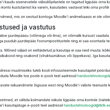
'i kaudu sisenevatele välisüliõpilastele on tagatud ligipääs oma k
 konto kustutamist ka varem, kasutades vastavat linki oma profiili 
i andmeid, mis on seotud kontoga Moodle'i andmebaasis ei ole võima
ustused ja vastutus
alise juurdepääsu (võtmega või ilma), on võimalik kursust vaadata 
ga puudub juurdepääs foorumipostitustele ning ei saa sooritada t
ga. Mõned väljad on eeltäidetud ja kasutaja ei saa neid muuta: kõi
sikukood ning osakond (struktuuriüksus või õppekava). Iga kasutaja
dressi muutmiseks tuleb kooli infosüsteemide kasutajatel pöördud
duda Moodle toe poole e-posti teel aadressil
haridustehnoloogid
ndavate isikuandmete õigsuse eest ning Moodle'i väliste teenust
etmed, et vältida kolmandate isikute ligipääs oma kontole (näitek
e’i kasutajatuge e-posti teel aadressil
haridustehnoloogid@tktk.e