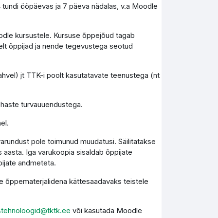
4 tundi ööpäevas ja 7 päeva nädalas, v.a Moodle
Moodle kursustele. Kursuse õppejõud tagab
elt õppijad ja nende tegevustega seotud
vel) jt TTK-i poolt kasutatavate teenustega (nt
kohaste turvauuendustega.
el.
varundust pole toimunud muudatusi. Säilitatakse
 aasta. Iga varukoopia sisaldab õppijate
pijate andmeteta.
kse õppematerjalidena kättesaadavaks teistele
stehnoloogid@tktk.ee
või kasutada Moodle