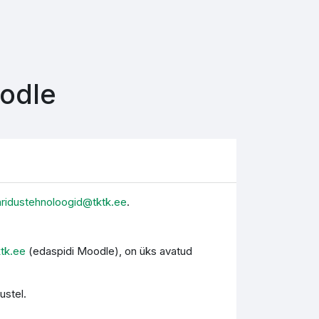
oodle
aridustehnoloogid@tktk.ee
.
ktk.ee
(edaspidi Moodle), on üks avatud
ustel.