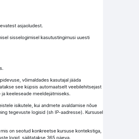
levatest asjaoludest.
isel sisselogimisel kasutustingimusi uuesti
s.
epidevuse, võimaldades kasutajal jääda
tutatakse see küpsis automaatselt veebilehitsejast
e ja keeleseade meeldejätmiseks.
teistele isikutele, kui andmete avaldamise nõue
ing tegevuste logisid (sh IP-aadresse). Kursusel
, mis on seotud konkreetse kursuse kontekstiga,
uste logid, säilitatakse 365 päeva.