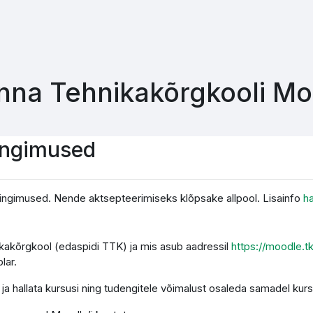
inna Tehnikakõrgkooli M
ingimused
ingimused. Nende aktsepteerimiseks klõpsake allpool. Lisainfo
h
nikakõrgkool (edaspidi TTK) ja mis asub aadressil
https://moodle.t
lar.
a hallata kursusi ning tudengitele võimalust osaleda samadel kurs