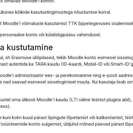
 kes omavad Moodle’i kontot.
k üksnes kõikide kasutustingimustega nõustumise korral.
lt Moodle’i võimaluste kasutamist TTK õppetegevuses osalemisek
 personaalse konto või külalisligipääsu vahendusel.
 ja kustutamine
hul, sh Erasmuse üliõpilased, tekib Moodle konto esimesel sissel
ast autentida ka TARA kaudu (ID-kaardi, Mobiil-ID või Smart-ID'g
oodle’i administraator ees- ja perekonnanime ning e-posti aadress
lle nad saavad esimesel sisselogimisel muuta. Kui kasutaja lisab om
sustel oma ülikooli Moodle'i kaudu (LTI väline tööriist plugina abil
ress).
 kuni kolm kuud pärast õpingute lõpetamist või katkestamist, töö
infosüsteemide konto sulgemist, üldjuhul mõned päevad pärast lõpe