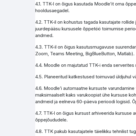
4.1. TTK-l on õigus kasutada Moodle’it oma õppe
hooldusaegadel.
4.2. TTK-il on kohustus tagada kasutajate rollid
juurdepääsu kursusele õppetöö toimumise perioo
andmed.
4.3. TTK-il on õigus kasutusmugavuse suurendami
Zoom, Teams Meeting, BigBlueButton, Matlab).
4.4. Moodle on majutatud TTK-i enda serverites 
4.5. Planeeritud katkestused toimuvad üldjuhul vä
4.6. Moodle’i automaatne kursuste varundamine to
maksimaalselt kaks varukoopiat ühe kursuse koht
andmeid ja eelneva 60-päeva perioodi logisid. Õ
4.7. TTK-l on õigus kursust arhiveerida kursuse 
õppejõududele.
4.8. TTK pakub kasutajatele täielikku tehnilist 