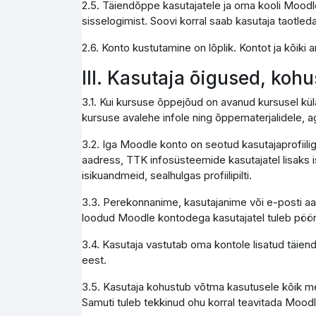
2.5. Täiendõppe kasutajatele ja oma kooli Moodle
sisselogimist. Soovi korral saab kasutaja taotleda
2.6. Konto kustutamine on lõplik. Kontot ja kõik
III. Kasutaja õigused, koh
3.1. Kui kursuse õppejõud on avanud kursusel kül
kursuse avalehe infole ning õppematerjalidele, a
3.2. Iga Moodle konto on seotud kasutajaprofiili
aadress, TTK infosüsteemide kasutajatel lisaks i
isikuandmeid, sealhulgas profiilipilti.
3.3. Perekonnanime, kasutajanime või e-posti aa
loodud Moodle kontodega kasutajatel tuleb pöör
3.4. Kasutaja vastutab oma kontole lisatud täie
eest.
3.5. Kasutaja kohustub võtma kasutusele kõik me
Samuti tuleb tekkinud ohu korral teavitada Moodl