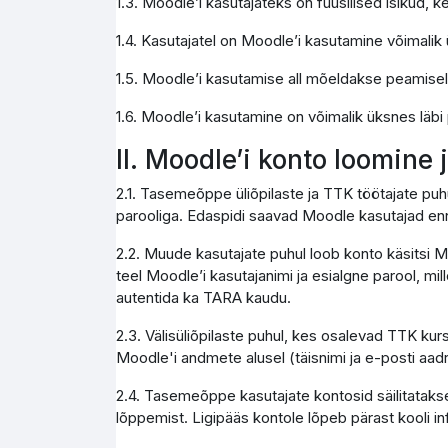
1.3. Moodle’i kasutajateks on füüsilised isikud,
1.4. Kasutajatel on Moodle’i kasutamine võimali
1.5. Moodle’i kasutamise all mõeldakse peamise
1.6. Moodle’i kasutamine on võimalik üksnes läbi
II. Moodle’i konto loomine
2.1. Tasemeõppe üliõpilaste ja TTK töötajate pu
parooliga. Edaspidi saavad Moodle kasutajad enn
2.2. Muude kasutajate puhul loob konto käsitsi M
teel Moodle’i kasutajanimi ja esialgne parool, mi
autentida ka TARA kaudu.
2.3. Välisüliõpilaste puhul, kes osalevad TTK kur
Moodle'i andmete alusel (täisnimi ja e-posti aad
2.4. Tasemeõppe kasutajate kontosid säilitatakse
lõppemist. Ligipääs kontole lõpeb pärast kooli 