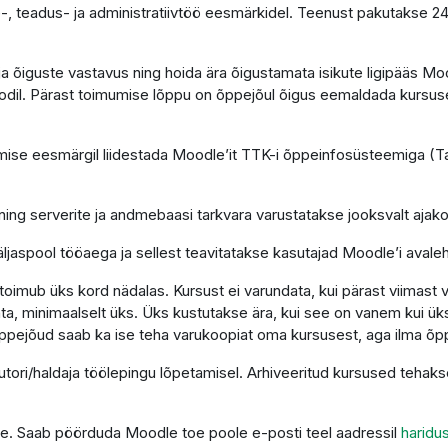
-, teadus- ja administratiivtöö eesmärkidel. Teenust pakutakse 2
e ja õiguste vastavus ning hoida ära õigustamata isikute ligipääs 
dil. Pärast toimumise lõppu on õppejõul õigus eemaldada kursus
se eesmärgil liidestada Moodle’it TTK-i õppeinfosüsteemiga (Tah
ning serverite ja andmebaasi tarkvara varustatakse jooksvalt aja
ljaspool tööaega ja sellest teavitatakse kasutajad Moodle’i avaleh
imub üks kord nädalas. Kursust ei varundata, kui pärast viimast 
a, minimaalselt üks. Üks kustutakse ära, kui see on vanem kui üks
ppejõud saab ka ise teha varukoopiat oma kursusest, aga ilma õp
autori/haldaja töölepingu lõpetamisel. Arhiveeritud kursused teha
tuge. Saab pöörduda Moodle toe poole e-posti teel aadressil
haridu