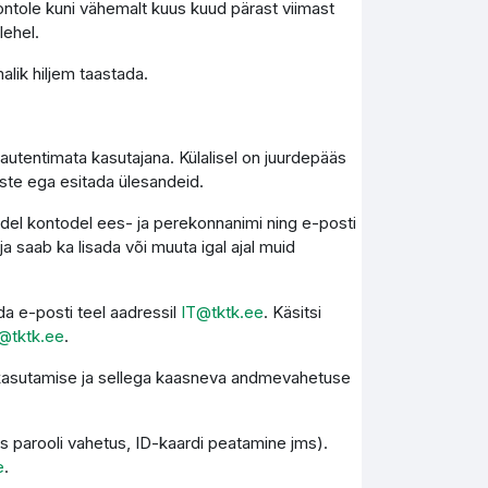
ontole kuni vähemalt kuus kuud pärast viimast
lehel.
lik hiljem taastada.
autentimata kasutajana. Külalisel on juurdepääs
este ega esitada ülesandeid.
kidel kontodel ees- ja perekonnanimi ning e-posti
 saab ka lisada või muuta igal ajal muid
a e-posti teel aadressil
IT@tktk.ee
. Käsitsi
@tktk.ee
.
e kasutamise ja sellega kaasneva andmevahetuse
s parooli vahetus, ID-kaardi peatamine jms).
e
.