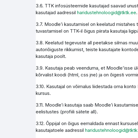
3.6. TTK infosüsteemide kasutajad saavad unust
kasutajad aadressil
haridustehnoloogid@tktk.ee
.
3.7. Moodle’i kasutamisel on keelatud mistahes 
tuvastamisel on TTK-il õigus piirata kasutaja li
3.8. Keelatud tegevuste all peetakse silmas muuh
autoriõiguste rikkumist, teiste kasutajate kontode
kasutaja poolt.
3.9. Kasutaja peab veenduma, et Moodle'isse üles
kõrvalist koodi (html, css jne) ja on õigesti vormi
3.10. Kasutajal on võimalus liidestada oma konto M
kursus.
3.11. Moodle’i kasutaja saab Moodle’i kasutamise
eelistustes (profiili sätete all).
3.12. Õppijal on õigus eemaldada ennast kursusel
kasutajatoele aadressil
haridustehnoloogid@tktk