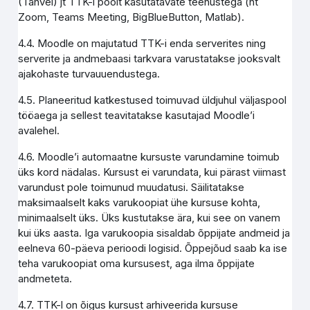
(Tahvel) jt TTK-i poolt kasutatavate teenustega (nt
Zoom, Teams Meeting, BigBlueButton, Matlab).
4.4. Moodle on majutatud TTK-i enda serverites ning
serverite ja andmebaasi tarkvara varustatakse jooksvalt
ajakohaste turvauuendustega.
4.5. Planeeritud katkestused toimuvad üldjuhul väljaspool
tööaega ja sellest teavitatakse kasutajad Moodle’i
avalehel.
4.6. Moodle’i automaatne kursuste varundamine toimub
üks kord nädalas. Kursust ei varundata, kui pärast viimast
varundust pole toimunud muudatusi. Säilitatakse
maksimaalselt kaks varukoopiat ühe kursuse kohta,
minimaalselt üks. Üks kustutakse ära, kui see on vanem
kui üks aasta. Iga varukoopia sisaldab õppijate andmeid ja
eelneva 60-päeva perioodi logisid. Õppejõud saab ka ise
teha varukoopiat oma kursusest, aga ilma õppijate
andmeteta.
4.7. TTK-l on õigus kursust arhiveerida kursuse