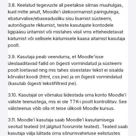
3.8. Keelatud tegevuste all peetakse silmas muuhulgas,
kuid mitte ainult, Moodle’i ülekoormamist päringutega,
ebaturvalise/ebaseadusliku sisu lisamist süsteemi,
autoriõiguste rikkumist, teiste kasutajate kontodele
ligipääsu üritamist või mistahes viisil vms etteheidetavat
käitumist või sellisele käitumisele kaasa aitamist kasutaja
poolt.
3.9. Kasutaja peab veenduma, et Moodle'isse
üleslaaditavad failid on õigesti vormindatud ja süsteemi
poolt loetavad ning mis tahes sisestatav tekst ei sisalda
kõrvalist koodi (html, css jne) ja on õigesti vormindatud
(kasutab õigesti tekstifiltreid jne).
3.10. Kasutajal on võimalus liidestada oma konto Moodle’i
väliste teenustega, mis ei ole TTK-i poolt kontrollitav. See
välisteenus võib olla nt teise ülikooli Moodle kursus.
3.11. Moodle’i kasutaja saab Moodle’i kasutamisega
seotud teateid (nt jälgitud foorumite teated). Teated saab
kasutaja välja lülitada oma sõnumivahetuse eelistustes