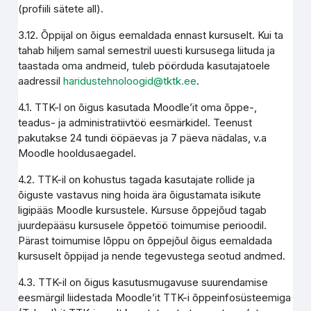
(profiili sätete all).
3.12. Õppijal on õigus eemaldada ennast kursuselt. Kui ta
tahab hiljem samal semestril uuesti kursusega liituda ja
taastada oma andmeid, tuleb pöörduda kasutajatoele
aadressil
haridustehnoloogid@tktk.ee
.
4.1. TTK-l on õigus kasutada Moodle’it oma õppe-,
teadus- ja administratiivtöö eesmärkidel. Teenust
pakutakse 24 tundi ööpäevas ja 7 päeva nädalas, v.a
Moodle hooldusaegadel.
4.2. TTK-il on kohustus tagada kasutajate rollide ja
õiguste vastavus ning hoida ära õigustamata isikute
ligipääs Moodle kursustele. Kursuse õppejõud tagab
juurdepääsu kursusele õppetöö toimumise perioodil.
Pärast toimumise lõppu on õppejõul õigus eemaldada
kursuselt õppijad ja nende tegevustega seotud andmed.
4.3. TTK-il on õigus kasutusmugavuse suurendamise
eesmärgil liidestada Moodle’it TTK-i õppeinfosüsteemiga