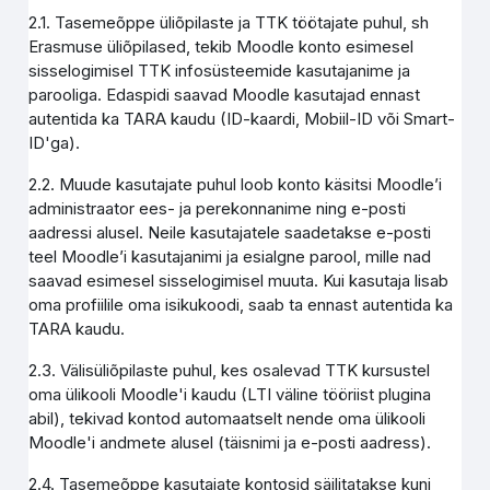
2.1. Tasemeõppe üliõpilaste ja TTK töötajate puhul, sh
Erasmuse üliõpilased, tekib Moodle konto esimesel
sisselogimisel TTK infosüsteemide kasutajanime ja
parooliga. Edaspidi saavad Moodle kasutajad ennast
autentida ka TARA kaudu (ID-kaardi, Mobiil-ID või Smart-
ID'ga).
2.2. Muude kasutajate puhul loob konto käsitsi Moodle’i
administraator ees- ja perekonnanime ning e-posti
aadressi alusel. Neile kasutajatele saadetakse e-posti
teel Moodle’i kasutajanimi ja esialgne parool, mille nad
saavad esimesel sisselogimisel muuta. Kui kasutaja lisab
oma profiilile oma isikukoodi, saab ta ennast autentida ka
TARA kaudu.
2.3. Välisüliõpilaste puhul, kes osalevad TTK kursustel
oma ülikooli Moodle'i kaudu (LTI väline tööriist plugina
abil), tekivad kontod automaatselt nende oma ülikooli
Moodle'i andmete alusel (täisnimi ja e-posti aadress).
2.4. Tasemeõppe kasutajate kontosid säilitatakse kuni