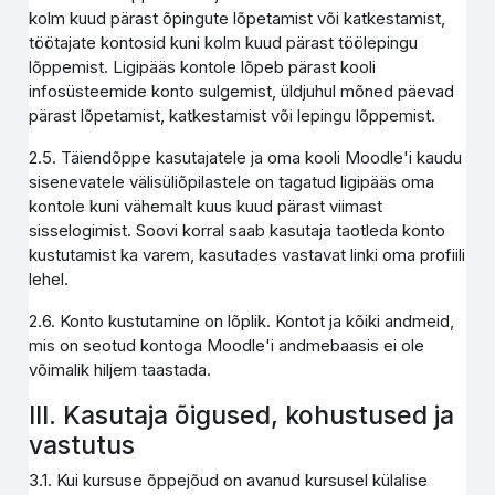
kolm kuud pärast õpingute lõpetamist või katkestamist,
töötajate kontosid kuni kolm kuud pärast töölepingu
lõppemist. Ligipääs kontole lõpeb pärast kooli
infosüsteemide konto sulgemist, üldjuhul mõned päevad
pärast lõpetamist, katkestamist või lepingu lõppemist.
2.5. Täiendõppe kasutajatele ja oma kooli Moodle'i kaudu
sisenevatele välisüliõpilastele on tagatud ligipääs oma
kontole kuni vähemalt kuus kuud pärast viimast
sisselogimist. Soovi korral saab kasutaja taotleda konto
kustutamist ka varem, kasutades vastavat linki oma profiili
lehel.
2.6. Konto kustutamine on lõplik. Kontot ja kõiki andmeid,
mis on seotud kontoga Moodle'i andmebaasis ei ole
võimalik hiljem taastada.
III. Kasutaja õigused, kohustused ja
vastutus
3.1. Kui kursuse õppejõud on avanud kursusel külalise