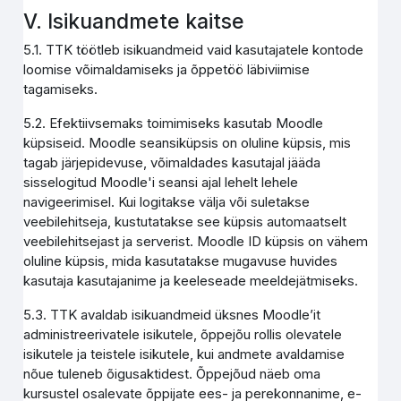
V. Isikuandmete kaitse
5.1. TTK töötleb isikuandmeid vaid kasutajatele kontode
loomise võimaldamiseks ja õppetöö läbiviimise
tagamiseks.
5.2. Efektiivsemaks toimimiseks kasutab Moodle
küpsiseid. Moodle seansiküpsis on oluline küpsis, mis
tagab järjepidevuse, võimaldades kasutajal jääda
sisselogitud Moodle'i seansi ajal lehelt lehele
navigeerimisel. Kui logitakse välja või suletakse
veebilehitseja, kustutatakse see küpsis automaatselt
veebilehitsejast ja serverist. Moodle ID küpsis on vähem
oluline küpsis, mida kasutatakse mugavuse huvides
kasutaja kasutajanime ja keeleseade meeldejätmiseks.
5.3. TTK avaldab isikuandmeid üksnes Moodle’it
administreerivatele isikutele, õppejõu rollis olevatele
isikutele ja teistele isikutele, kui andmete avaldamise
nõue tuleneb õigusaktidest. Õppejõud näeb oma
kursustel osalevate õppijate ees- ja perekonnanime, e-