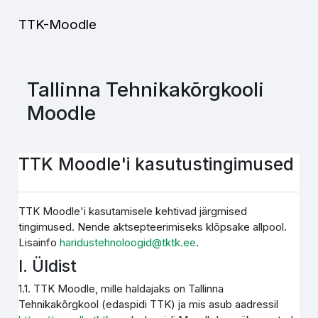
Jäta vahele peasisuni
TTK-Moodle
Tallinna Tehnikakõrgkooli
Moodle
TTK Moodle'i kasutustingimused
TTK Moodle'i kasutamisele kehtivad järgmised
tingimused. Nende aktsepteerimiseks klõpsake allpool.
Lisainfo
haridustehnoloogid@tktk.ee
.
I. Üldist
1.1. TTK Moodle, mille haldajaks on Tallinna
Tehnikakõrgkool (edaspidi TTK) ja mis asub aadressil