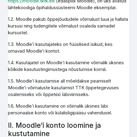
https://moodle.tktk.ee
(edaspidi Moodle), on üks avatud
lähtekoodiga õpihaldussüsteemi Moodle eksemplar.
1.2. Moodle pakub õppejõududele võimalust luua ja hallata
kursusi ning tudengitele võimalust osaleda samadel
kursustel.
1.3. Moodle’i kasutajateks on füüsilised isikud, kes
omavad Moodle’i kontot.
1.4. Kasutajatel on Moodle’i kasutamine võimalik üksnes
kõikide kasutustingimustega nõustumise korral.
1.5. Moodle’i kasutamise all mõeldakse peamiselt
Moodle’i võimaluste kasutamist TTK õppetegevuses
osalemiseks või õppetöö läbiviimiseks.
1.6. Moodle’i kasutamine on võimalik üksnes läbi
personaalse konto või külalisligipääsu vahendusel.
II. Moodle’i konto loomine ja
kustutamine