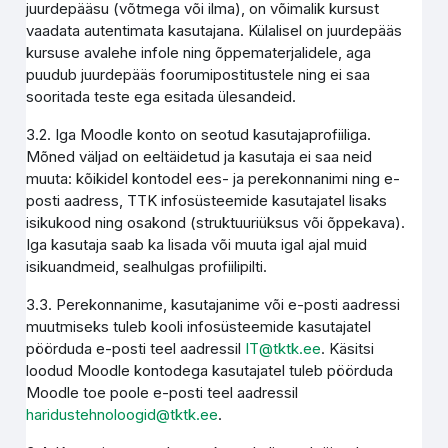
juurdepääsu (võtmega või ilma), on võimalik kursust
vaadata autentimata kasutajana. Külalisel on juurdepääs
kursuse avalehe infole ning õppematerjalidele, aga
puudub juurdepääs foorumipostitustele ning ei saa
sooritada teste ega esitada ülesandeid.
3.2. Iga Moodle konto on seotud kasutajaprofiiliga.
Mõned väljad on eeltäidetud ja kasutaja ei saa neid
muuta: kõikidel kontodel ees- ja perekonnanimi ning e-
posti aadress, TTK infosüsteemide kasutajatel lisaks
isikukood ning osakond (struktuuriüksus või õppekava).
Iga kasutaja saab ka lisada või muuta igal ajal muid
isikuandmeid, sealhulgas profiilipilti.
3.3. Perekonnanime, kasutajanime või e-posti aadressi
muutmiseks tuleb kooli infosüsteemide kasutajatel
pöörduda e-posti teel aadressil
IT@tktk.ee
. Käsitsi
loodud Moodle kontodega kasutajatel tuleb pöörduda
Moodle toe poole e-posti teel aadressil
haridustehnoloogid@tktk.ee
.