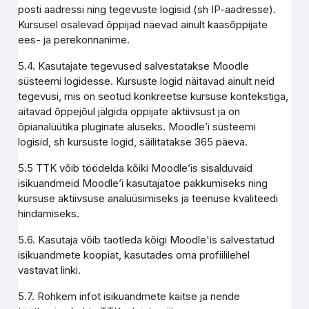
posti aadressi ning tegevuste logisid (sh IP-aadresse).
Kursusel osalevad õppijad näevad ainult kaasõppijate
ees- ja perekonnanime.
5.4. Kasutajate tegevused salvestatakse Moodle
süsteemi logidesse. Kursuste logid näitavad ainult neid
tegevusi, mis on seotud konkreetse kursuse kontekstiga,
aitavad õppejõul jälgida oppijate aktiivsust ja on
õpianalüütika pluginate aluseks. Moodle’i süsteemi
logisid, sh kursuste logid, säilitatakse 365 päeva.
5.5 TTK võib töödelda kõiki Moodle’is sisalduvaid
isikuandmeid Moodle’i kasutajatoe pakkumiseks ning
kursuse aktiivsuse analüüsimiseks ja teenuse kvaliteedi
hindamiseks.
5.6. Kasutaja võib taotleda kõigi Moodle'is salvestatud
isikuandmete koopiat, kasutades oma profiililehel
vastavat linki.
5.7. Rohkem infot isikuandmete kaitse ja nende