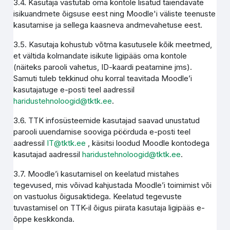
3.4. Kasutaja vastutab oma kontole lisatud täiendavate
isikuandmete õigsuse eest ning Moodle'i väliste teenuste
kasutamise ja sellega kaasneva andmevahetuse eest.
3.5. Kasutaja kohustub võtma kasutusele kõik meetmed,
et vältida kolmandate isikute ligipääs oma kontole
(näiteks parooli vahetus, ID-kaardi peatamine jms).
Samuti tuleb tekkinud ohu korral teavitada Moodle’i
kasutajatuge e-posti teel aadressil
haridustehnoloogid@tktk.ee
.
3.6. TTK infosüsteemide kasutajad saavad unustatud
parooli uuendamise sooviga pöörduda e-posti teel
aadressil
IT@tktk.ee
, käsitsi loodud Moodle kontodega
kasutajad aadressil
haridustehnoloogid@tktk.ee
.
3.7. Moodle’i kasutamisel on keelatud mistahes
tegevused, mis võivad kahjustada Moodle’i toimimist või
on vastuolus õigusaktidega. Keelatud tegevuste
tuvastamisel on TTK-il õigus piirata kasutaja ligipääs e-
õppe keskkonda.