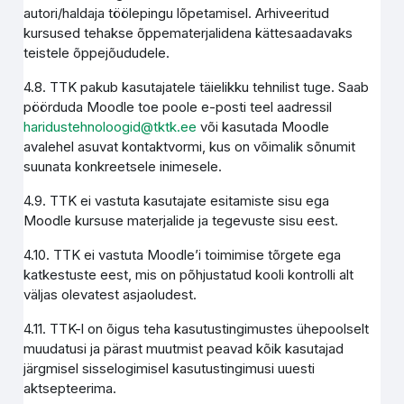
autori/haldaja töölepingu lõpetamisel. Arhiveeritud
kursused tehakse õppematerjalidena kättesaadavaks
teistele õppejõududele.
4.8. TTK pakub kasutajatele täielikku tehnilist tuge. Saab
pöörduda Moodle toe poole e-posti teel aadressil
haridustehnoloogid@tktk.ee
või kasutada Moodle
avalehel asuvat kontaktvormi, kus on võimalik sõnumit
suunata konkreetsele inimesele.
4.9. TTK ei vastuta kasutajate esitamiste sisu ega
Moodle kursuse materjalide ja tegevuste sisu eest.
4.10. TTK ei vastuta Moodle’i toimimise tõrgete ega
katkestuste eest, mis on põhjustatud kooli kontrolli alt
väljas olevatest asjaoludest.
4.11. TTK-l on õigus teha kasutustingimustes ühepoolselt
muudatusi ja pärast muutmist peavad kõik kasutajad
järgmisel sisselogimisel kasutustingimusi uuesti
aktsepteerima.