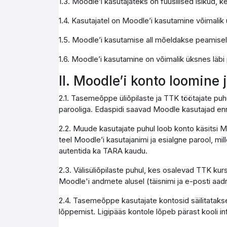
1.3. Moodle’i kasutajateks on füüsilised isikud,
1.4. Kasutajatel on Moodle’i kasutamine võimali
1.5. Moodle’i kasutamise all mõeldakse peamise
1.6. Moodle’i kasutamine on võimalik üksnes läbi
II. Moodle’i konto loomine
2.1. Tasemeõppe üliõpilaste ja TTK töötajate pu
parooliga. Edaspidi saavad Moodle kasutajad enn
2.2. Muude kasutajate puhul loob konto käsitsi M
teel Moodle’i kasutajanimi ja esialgne parool, mi
autentida ka TARA kaudu.
2.3. Välisüliõpilaste puhul, kes osalevad TTK kur
Moodle'i andmete alusel (täisnimi ja e-posti aad
2.4. Tasemeõppe kasutajate kontosid säilitatakse
lõppemist. Ligipääs kontole lõpeb pärast kooli 