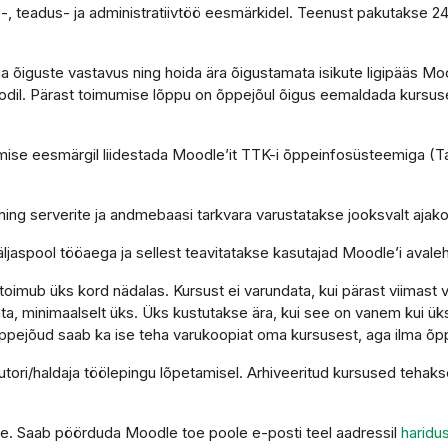
-, teadus- ja administratiivtöö eesmärkidel. Teenust pakutakse 2
e ja õiguste vastavus ning hoida ära õigustamata isikute ligipääs 
dil. Pärast toimumise lõppu on õppejõul õigus eemaldada kursus
se eesmärgil liidestada Moodle’it TTK-i õppeinfosüsteemiga (Tah
ning serverite ja andmebaasi tarkvara varustatakse jooksvalt aja
ljaspool tööaega ja sellest teavitatakse kasutajad Moodle’i avaleh
imub üks kord nädalas. Kursust ei varundata, kui pärast viimast 
a, minimaalselt üks. Üks kustutakse ära, kui see on vanem kui üks
ppejõud saab ka ise teha varukoopiat oma kursusest, aga ilma õp
autori/haldaja töölepingu lõpetamisel. Arhiveeritud kursused teha
tuge. Saab pöörduda Moodle toe poole e-posti teel aadressil
haridu