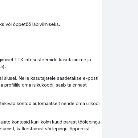
s või õppetöö läbiviimiseks.
ogimisel TTK infosüsteemide kasutajanime ja
a).
i alusel. Neile kasutajatele saadetakse e-posti
a profiilile oma isikukoodi, saab ta ennast
), tekivad kontod automaatselt nende oma ülikooli
tajate kontosid kuni kolm kuud pärast töölepingu
tamist, katkestamist või lepingu lõppemist.