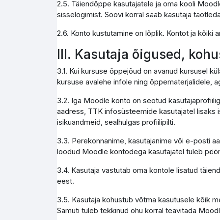
2.5. Täiendõppe kasutajatele ja oma kooli Moodle
sisselogimist. Soovi korral saab kasutaja taotleda
2.6. Konto kustutamine on lõplik. Kontot ja kõik
III. Kasutaja õigused, koh
3.1. Kui kursuse õppejõud on avanud kursusel kül
kursuse avalehe infole ning õppematerjalidele, a
3.2. Iga Moodle konto on seotud kasutajaprofiili
aadress, TTK infosüsteemide kasutajatel lisaks i
isikuandmeid, sealhulgas profiilipilti.
3.3. Perekonnanime, kasutajanime või e-posti aa
loodud Moodle kontodega kasutajatel tuleb pöör
3.4. Kasutaja vastutab oma kontole lisatud täie
eest.
3.5. Kasutaja kohustub võtma kasutusele kõik me
Samuti tuleb tekkinud ohu korral teavitada Moodl