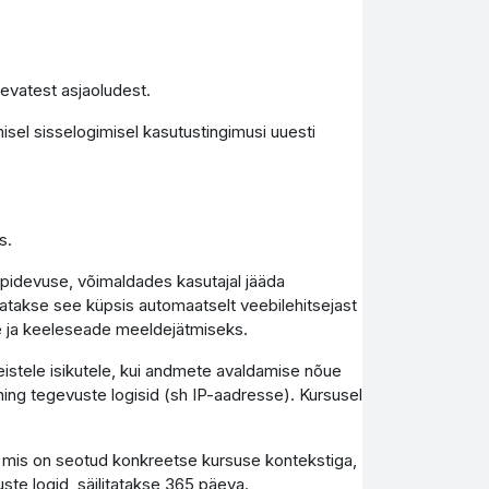
levatest asjaoludest.
isel sisselogimisel kasutustingimusi uuesti
s.
epidevuse, võimaldades kasutajal jääda
tutatakse see küpsis automaatselt veebilehitsejast
e ja keeleseade meeldejätmiseks.
teistele isikutele, kui andmete avaldamise nõue
ing tegevuste logisid (sh IP-aadresse). Kursusel
, mis on seotud konkreetse kursuse kontekstiga,
uste logid, säilitatakse 365 päeva.