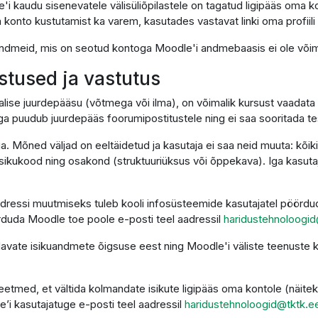
'i kaudu sisenevatele välisüliõpilastele on tagatud ligipääs oma k
 konto kustutamist ka varem, kasutades vastavat linki oma profiili 
i andmeid, mis on seotud kontoga Moodle'i andmebaasis ei ole võima
ustused ja vastutus
alise juurdepääsu (võtmega või ilma), on võimalik kursust vaadata 
ga puudub juurdepääs foorumipostitustele ning ei saa sooritada t
ga. Mõned väljad on eeltäidetud ja kasutaja ei saa neid muuta: kõi
sikukood ning osakond (struktuuriüksus või õppekava). Iga kasutaja
dressi muutmiseks tuleb kooli infosüsteemide kasutajatel pöördud
duda Moodle toe poole e-posti teel aadressil
haridustehnoloogid
ndavate isikuandmete õigsuse eest ning Moodle'i väliste teenust
etmed, et vältida kolmandate isikute ligipääs oma kontole (näitek
e’i kasutajatuge e-posti teel aadressil
haridustehnoloogid@tktk.e