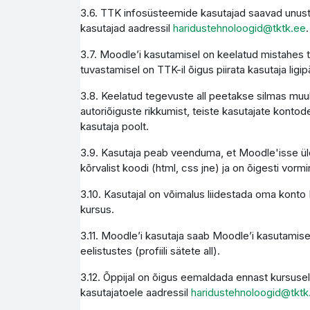
3.6. TTK infosüsteemide kasutajad saavad unust
kasutajad aadressil
haridustehnoloogid@tktk.ee
.
3.7. Moodle’i kasutamisel on keelatud mistahes 
tuvastamisel on TTK-il õigus piirata kasutaja li
3.8. Keelatud tegevuste all peetakse silmas muuh
autoriõiguste rikkumist, teiste kasutajate kontode
kasutaja poolt.
3.9. Kasutaja peab veenduma, et Moodle'isse üles
kõrvalist koodi (html, css jne) ja on õigesti vormi
3.10. Kasutajal on võimalus liidestada oma konto M
kursus.
3.11. Moodle’i kasutaja saab Moodle’i kasutamise
eelistustes (profiili sätete all).
3.12. Õppijal on õigus eemaldada ennast kursusel
kasutajatoele aadressil
haridustehnoloogid@tktk