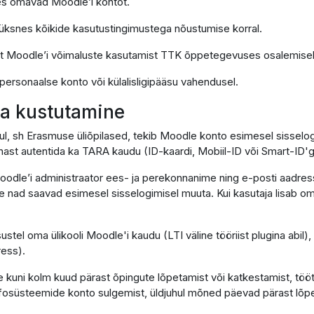
 kes omavad Moodle’i kontot.
k üksnes kõikide kasutustingimustega nõustumise korral.
lt Moodle’i võimaluste kasutamist TTK õppetegevuses osalemisek
 personaalse konto või külalisligipääsu vahendusel.
 ja kustutamine
hul, sh Erasmuse üliõpilased, tekib Moodle konto esimesel sissel
ast autentida ka TARA kaudu (ID-kaardi, Mobiil-ID või Smart-ID'g
oodle’i administraator ees- ja perekonnanime ning e-posti aadress
lle nad saavad esimesel sisselogimisel muuta. Kui kasutaja lisab om
sustel oma ülikooli Moodle'i kaudu (LTI väline tööriist plugina abil
ress).
 kuni kolm kuud pärast õpingute lõpetamist või katkestamist, töö
infosüsteemide konto sulgemist, üldjuhul mõned päevad pärast lõpe