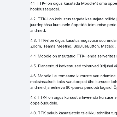
4.1. TTK-l on õigus kasutada Moodle’it oma õppe
hooldusaegadel.
4.2. TTK-il on kohustus tagada kasutajate rollid
juurdepääsu kursusele õppetöö toimumise perioo
andmed.
4.3. TTK-il on õigus kasutusmugavuse suurendami
Zoom, Teams Meeting, BigBlueButton, Matlab).
4.4. Moodle on majutatud TTK-i enda serverites 
4.5. Planeeritud katkestused toimuvad üldjuhul vä
4.6. Moodle’i automaatne kursuste varundamine to
maksimaalselt kaks varukoopiat ühe kursuse koht
andmeid ja eelneva 60-päeva perioodi logisid. Õ
4.7. TTK-l on õigus kursust arhiveerida kursuse 
õppejõududele.
4.8. TTK pakub kasutajatele täielikku tehnilist 