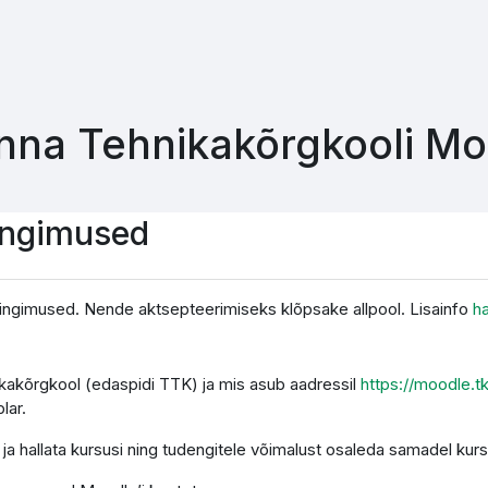
inna Tehnikakõrgkooli M
ingimused
ingimused. Nende aktsepteerimiseks klõpsake allpool. Lisainfo
h
nikakõrgkool (edaspidi TTK) ja mis asub aadressil
https://moodle.t
lar.
a hallata kursusi ning tudengitele võimalust osaleda samadel kurs