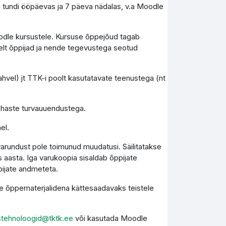
4 tundi ööpäevas ja 7 päeva nädalas, v.a Moodle
Moodle kursustele. Kursuse õppejõud tagab
elt õppijad ja nende tegevustega seotud
vel) jt TTK-i poolt kasutatavate teenustega (nt
kohaste turvauuendustega.
el.
varundust pole toimunud muudatusi. Säilitatakse
 aasta. Iga varukoopia sisaldab õppijate
pijate andmeteta.
kse õppematerjalidena kättesaadavaks teistele
stehnoloogid@tktk.ee
või kasutada Moodle