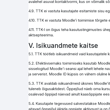
avalehel asuvat kontaktvormi, kus on võimalik s
4.9. TTK ei vastuta kasutajate esitamiste sisu e
4.10. TTK ei vastuta Moodle’i toimimise tõrgete e
4.11. TTK-l on õigus teha kasutustingimustes ühe
aktsepteerima.
V. Isikuandmete kaitse
5.1. TTK töötleb isikuandmeid vaid kasutajatele
5.2. Efektiivsemaks toimimiseks kasutab Moodle 
sisselogitud Moodle'i seansi ajal lehelt lehele na
ja serverist. Moodle ID küpsis on vähem olulin
5.3. TTK avaldab isikuandmeid üksnes Moodle’it ad
tuleneb õigusaktidest. Õppejõud näeb oma kursus
osalevad õppijad näevad ainult kaasõppijate ees
5.4. Kasutajate tegevused salvestatakse Moodle 
aitavad õppejõul jälgida oppijate aktiivsust ja on