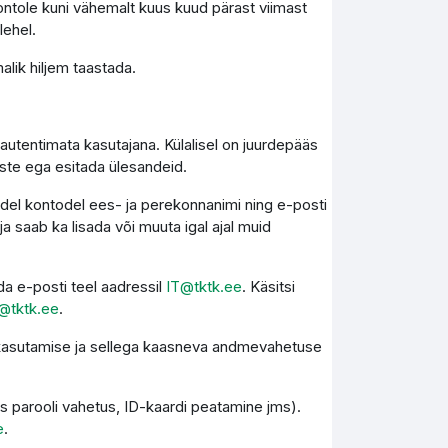
ontole kuni vähemalt kuus kuud pärast viimast
lehel.
lik hiljem taastada.
autentimata kasutajana. Külalisel on juurdepääs
este ega esitada ülesandeid.
kidel kontodel ees- ja perekonnanimi ning e-posti
 saab ka lisada või muuta igal ajal muid
a e-posti teel aadressil
IT@tktk.ee
. Käsitsi
@tktk.ee
.
e kasutamise ja sellega kaasneva andmevahetuse
s parooli vahetus, ID-kaardi peatamine jms).
e
.