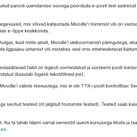
atud parooli uuendamise sooviga pöörduda e-posti teel aadressi
tegevused, mis võivad kahjustada Moodle’i toimimist või on vastu
gipääs e-õppe keskkonda.
ulgas, kuid mitte ainult, Moodle’i ülekoormamist päringutega, eba
le ligipääsu üritamist või mistahes viisil vms etteheidetavat käitumi
laaditavad failid on õigesti vormindatud ja süsteemi poolt loetava
ndatud (kasutab õigesti tekstifiltreid jne).
oodle’i väliste teenustega, mis ei ole TTK-i poolt kontrollitav. See
ga seotud teateid (nt jälgitud foorumite teated). Teated saab kas
t. Kui ta tahab hiljem samal semestril uuesti kursusega liituda ja
.ee
.