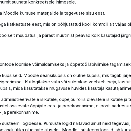
õnumit suunata konkreetsele inimesele.
ga Moodle kursuse materjalide ja tegevuste sisu eest.
ga katkestuste eest, mis on põhjustatud kooli kontrolli alt väljas o
poolselt muudatusi ja pärast muutmist peavad kõik kasutajad järgm
 kontode loomise võimaldamiseks ja õppetöö läbiviimise tagamisek
küpsiseid. Moodle seansiküpsis on oluline küpsis, mis tagab järj
vigeerimisel. Kui logitakse välja või suletakse veebilehitseja, kus
e küpsis, mida kasutatakse mugavuse huvides kasutaja kasutajanim
ministreerivatele isikutele, õppejõu rollis olevatele isikutele ja 
tel osalevate õppijate ees- ja perekonnanime, e-posti aadressi n
- ja perekonnanime.
süsteemi logidesse. Kursuste logid näitavad ainult neid tegevusi
 õpianalüütika pluginate aluseks. Moodle’i süsteemi logisid, sh kurs