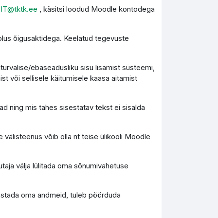
l
IT@tktk.ee
, käsitsi loodud Moodle kontodega
olus õigusaktidega. Keelatud tegevuste
turvalise/ebaseadusliku sisu lisamist süsteemi,
st või sellisele käitumisele kaasa aitamist
d ning mis tahes sisestatav tekst ei sisalda
 välisteenus võib olla nt teise ülikooli Moodle
utaja välja lülitada oma sõnumivahetuse
 taastada oma andmeid, tuleb pöörduda