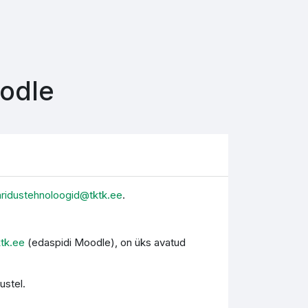
oodle
aridustehnoloogid@tktk.ee
.
ktk.ee
(edaspidi Moodle), on üks avatud
ustel.