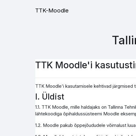
Jäta vahele peasisuni
TTK-Moodle
Tall
TTK Moodle'i kasutust
TTK Moodle'i kasutamisele kehtivad järgmised t
I. Üldist
1.1. TTK Moodle, mille haldajaks on Tallinna Teh
lähtekoodiga õpihaldussüsteemi Moodle eksemp
1.2. Moodle pakub õppejõududele võimalust luua j