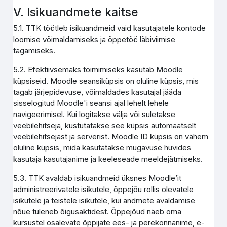
V. Isikuandmete kaitse
5.1. TTK töötleb isikuandmeid vaid kasutajatele kontode
loomise võimaldamiseks ja õppetöö läbiviimise
tagamiseks.
5.2. Efektiivsemaks toimimiseks kasutab Moodle
küpsiseid. Moodle seansiküpsis on oluline küpsis, mis
tagab järjepidevuse, võimaldades kasutajal jääda
sisselogitud Moodle'i seansi ajal lehelt lehele
navigeerimisel. Kui logitakse välja või suletakse
veebilehitseja, kustutatakse see küpsis automaatselt
veebilehitsejast ja serverist. Moodle ID küpsis on vähem
oluline küpsis, mida kasutatakse mugavuse huvides
kasutaja kasutajanime ja keeleseade meeldejätmiseks.
5.3. TTK avaldab isikuandmeid üksnes Moodle’it
administreerivatele isikutele, õppejõu rollis olevatele
isikutele ja teistele isikutele, kui andmete avaldamise
nõue tuleneb õigusaktidest. Õppejõud näeb oma
kursustel osalevate õppijate ees- ja perekonnanime, e-