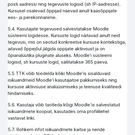
posti aadressi ning tegevuste logisid (sh IP-aadresse).
Kursusel osalevad õppijad näevad ainult kaasõppijate
ees- ja perekonnanime.
5.4. Kasutajate tegevused salvestatakse Moodle
süsteemi logidesse. Kursuste logid näitavad ainult neid
tegevusi, mis on seotud konkreetse kursuse kontekstiga,
aitavad õppejõul jälgida oppijate aktiivsust ja on
õpianalüütika pluginate aluseks. Moodle’i süsteemi
logisid, sh kursuste logid, säilitatakse 365 päeva.
5.5 TTK võib töödelda kõiki Moodle’is sisalduvaid
isikuandmeid Moodle’i kasutajatoe pakkumiseks ning
kursuse aktiivsuse analüüsimiseks ja teenuse kvaliteedi
hindamiseks.
5.6. Kasutaja võib taotleda kõigi Moodle'is salvestatud
isikuandmete koopiat, kasutades oma profiililehel
vastavat linki.
5.7. Rohkem infot isikuandmete kaitse ja nende