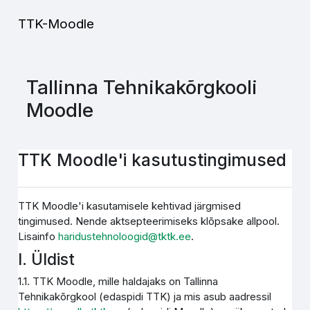
Jäta vahele peasisuni
TTK-Moodle
Tallinna Tehnikakõrgkooli
Moodle
TTK Moodle'i kasutustingimused
TTK Moodle'i kasutamisele kehtivad järgmised
tingimused. Nende aktsepteerimiseks klõpsake allpool.
Lisainfo
haridustehnoloogid@tktk.ee
.
I. Üldist
1.1. TTK Moodle, mille haldajaks on Tallinna
Tehnikakõrgkool (edaspidi TTK) ja mis asub aadressil