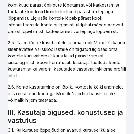
kolm kuud pärast õpingute lõpetamist või katkestamist,
töötajate kontosid kuni kolm kuud pärast töölepingu
lõppemist. Ligipääs kontole lõpeb pärast kooli
infosüsteemide konto sulgemist, üldjuhul mõned päevad
pärast lõpetamist, katkestamist või lepingu lõppemist.
2.5. Täiendõppe kasutajatele ja oma kooli Moodle'i kaudu
sisenevatele välisüliõpilastele on tagatud ligipääs oma
kontole kuni vähemalt kuus kuud pärast viimast
sisselogimist. Soovi korral saab kasutaja taotleda konto
kustutamist ka varem, kasutades vastavat linki oma profiili
lehel.
2.6. Konto kustutamine on lõplik. Kontot ja kõiki andmeid,
mis on seotud kontoga Moodle'i andmebaasis ei ole
võimalik hiljem taastada.
III. Kasutaja õigused, kohustused ja
vastutus
3.1. Kui kursuse õppejõud on avanud kursusel külalise