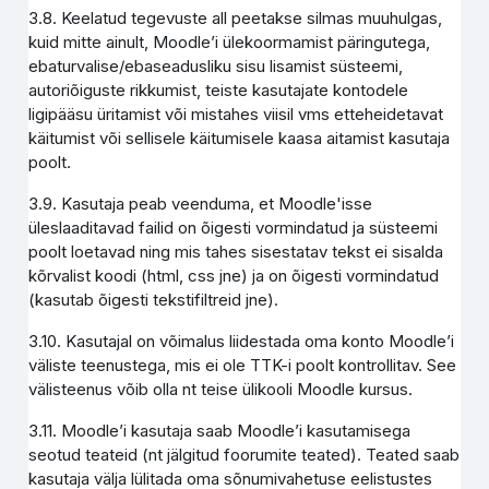
3.8. Keelatud tegevuste all peetakse silmas muuhulgas,
kuid mitte ainult, Moodle’i ülekoormamist päringutega,
ebaturvalise/ebaseadusliku sisu lisamist süsteemi,
autoriõiguste rikkumist, teiste kasutajate kontodele
ligipääsu üritamist või mistahes viisil vms etteheidetavat
käitumist või sellisele käitumisele kaasa aitamist kasutaja
poolt.
3.9. Kasutaja peab veenduma, et Moodle'isse
üleslaaditavad failid on õigesti vormindatud ja süsteemi
poolt loetavad ning mis tahes sisestatav tekst ei sisalda
kõrvalist koodi (html, css jne) ja on õigesti vormindatud
(kasutab õigesti tekstifiltreid jne).
3.10. Kasutajal on võimalus liidestada oma konto Moodle’i
väliste teenustega, mis ei ole TTK-i poolt kontrollitav. See
välisteenus võib olla nt teise ülikooli Moodle kursus.
3.11. Moodle’i kasutaja saab Moodle’i kasutamisega
seotud teateid (nt jälgitud foorumite teated). Teated saab
kasutaja välja lülitada oma sõnumivahetuse eelistustes