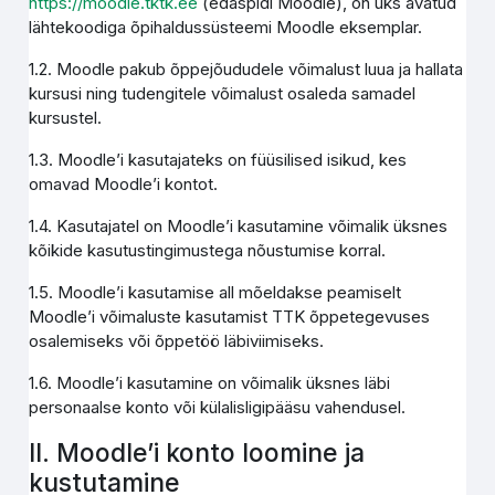
https://moodle.tktk.ee
(edaspidi Moodle), on üks avatud
lähtekoodiga õpihaldussüsteemi Moodle eksemplar.
1.2. Moodle pakub õppejõududele võimalust luua ja hallata
kursusi ning tudengitele võimalust osaleda samadel
kursustel.
1.3. Moodle’i kasutajateks on füüsilised isikud, kes
omavad Moodle’i kontot.
1.4. Kasutajatel on Moodle’i kasutamine võimalik üksnes
kõikide kasutustingimustega nõustumise korral.
1.5. Moodle’i kasutamise all mõeldakse peamiselt
Moodle’i võimaluste kasutamist TTK õppetegevuses
osalemiseks või õppetöö läbiviimiseks.
1.6. Moodle’i kasutamine on võimalik üksnes läbi
personaalse konto või külalisligipääsu vahendusel.
II. Moodle’i konto loomine ja
kustutamine