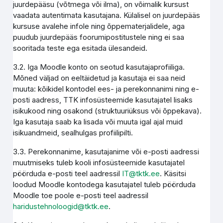
juurdepääsu (võtmega või ilma), on võimalik kursust
vaadata autentimata kasutajana. Külalisel on juurdepääs
kursuse avalehe infole ning õppematerjalidele, aga
puudub juurdepääs foorumipostitustele ning ei saa
sooritada teste ega esitada ülesandeid.
3.2. Iga Moodle konto on seotud kasutajaprofiiliga.
Mõned väljad on eeltäidetud ja kasutaja ei saa neid
muuta: kõikidel kontodel ees- ja perekonnanimi ning e-
posti aadress, TTK infosüsteemide kasutajatel lisaks
isikukood ning osakond (struktuuriüksus või õppekava).
Iga kasutaja saab ka lisada või muuta igal ajal muid
isikuandmeid, sealhulgas profiilipilti.
3.3. Perekonnanime, kasutajanime või e-posti aadressi
muutmiseks tuleb kooli infosüsteemide kasutajatel
pöörduda e-posti teel aadressil
IT@tktk.ee
. Käsitsi
loodud Moodle kontodega kasutajatel tuleb pöörduda
Moodle toe poole e-posti teel aadressil
haridustehnoloogid@tktk.ee
.