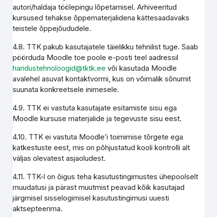
autori/haldaja töölepingu lõpetamisel. Arhiveeritud
kursused tehakse õppematerjalidena kättesaadavaks
teistele õppejõududele.
4.8. TTK pakub kasutajatele täielikku tehnilist tuge. Saab
pöörduda Moodle toe poole e-posti teel aadressil
haridustehnoloogid@tktk.ee
või kasutada Moodle
avalehel asuvat kontaktvormi, kus on võimalik sõnumit
suunata konkreetsele inimesele.
4.9. TTK ei vastuta kasutajate esitamiste sisu ega
Moodle kursuse materjalide ja tegevuste sisu eest.
4.10. TTK ei vastuta Moodle’i toimimise tõrgete ega
katkestuste eest, mis on põhjustatud kooli kontrolli alt
väljas olevatest asjaoludest.
4.11. TTK-l on õigus teha kasutustingimustes ühepoolselt
muudatusi ja pärast muutmist peavad kõik kasutajad
järgmisel sisselogimisel kasutustingimusi uuesti
aktsepteerima.