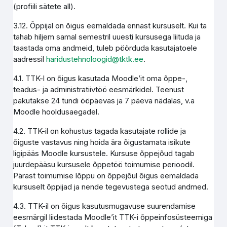
(profiili sätete all).
3.12. Õppijal on õigus eemaldada ennast kursuselt. Kui ta
tahab hiljem samal semestril uuesti kursusega liituda ja
taastada oma andmeid, tuleb pöörduda kasutajatoele
aadressil
haridustehnoloogid@tktk.ee
.
4.1. TTK-l on õigus kasutada Moodle’it oma õppe-,
teadus- ja administratiivtöö eesmärkidel. Teenust
pakutakse 24 tundi ööpäevas ja 7 päeva nädalas, v.a
Moodle hooldusaegadel.
4.2. TTK-il on kohustus tagada kasutajate rollide ja
õiguste vastavus ning hoida ära õigustamata isikute
ligipääs Moodle kursustele. Kursuse õppejõud tagab
juurdepääsu kursusele õppetöö toimumise perioodil.
Pärast toimumise lõppu on õppejõul õigus eemaldada
kursuselt õppijad ja nende tegevustega seotud andmed.
4.3. TTK-il on õigus kasutusmugavuse suurendamise
eesmärgil liidestada Moodle’it TTK-i õppeinfosüsteemiga