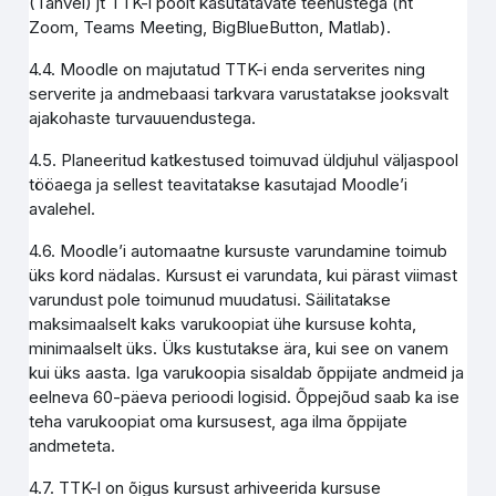
(Tahvel) jt TTK-i poolt kasutatavate teenustega (nt
Zoom, Teams Meeting, BigBlueButton, Matlab).
4.4. Moodle on majutatud TTK-i enda serverites ning
serverite ja andmebaasi tarkvara varustatakse jooksvalt
ajakohaste turvauuendustega.
4.5. Planeeritud katkestused toimuvad üldjuhul väljaspool
tööaega ja sellest teavitatakse kasutajad Moodle’i
avalehel.
4.6. Moodle’i automaatne kursuste varundamine toimub
üks kord nädalas. Kursust ei varundata, kui pärast viimast
varundust pole toimunud muudatusi. Säilitatakse
maksimaalselt kaks varukoopiat ühe kursuse kohta,
minimaalselt üks. Üks kustutakse ära, kui see on vanem
kui üks aasta. Iga varukoopia sisaldab õppijate andmeid ja
eelneva 60-päeva perioodi logisid. Õppejõud saab ka ise
teha varukoopiat oma kursusest, aga ilma õppijate
andmeteta.
4.7. TTK-l on õigus kursust arhiveerida kursuse