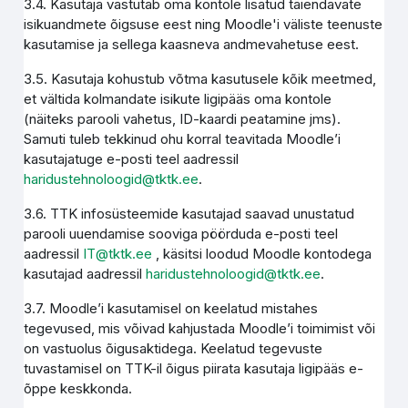
3.4. Kasutaja vastutab oma kontole lisatud täiendavate
isikuandmete õigsuse eest ning Moodle'i väliste teenuste
kasutamise ja sellega kaasneva andmevahetuse eest.
3.5. Kasutaja kohustub võtma kasutusele kõik meetmed,
et vältida kolmandate isikute ligipääs oma kontole
(näiteks parooli vahetus, ID-kaardi peatamine jms).
Samuti tuleb tekkinud ohu korral teavitada Moodle’i
kasutajatuge e-posti teel aadressil
haridustehnoloogid@tktk.ee
.
3.6. TTK infosüsteemide kasutajad saavad unustatud
parooli uuendamise sooviga pöörduda e-posti teel
aadressil
IT@tktk.ee
, käsitsi loodud Moodle kontodega
kasutajad aadressil
haridustehnoloogid@tktk.ee
.
3.7. Moodle’i kasutamisel on keelatud mistahes
tegevused, mis võivad kahjustada Moodle’i toimimist või
on vastuolus õigusaktidega. Keelatud tegevuste
tuvastamisel on TTK-il õigus piirata kasutaja ligipääs e-
õppe keskkonda.