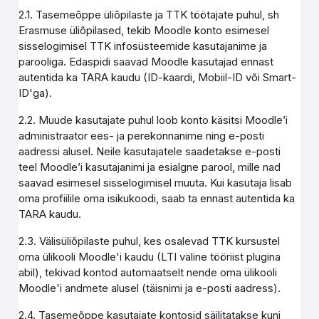
2.1. Tasemeõppe üliõpilaste ja TTK töötajate puhul, sh
Erasmuse üliõpilased, tekib Moodle konto esimesel
sisselogimisel TTK infosüsteemide kasutajanime ja
parooliga. Edaspidi saavad Moodle kasutajad ennast
autentida ka TARA kaudu (ID-kaardi, Mobiil-ID või Smart-
ID'ga).
2.2. Muude kasutajate puhul loob konto käsitsi Moodle’i
administraator ees- ja perekonnanime ning e-posti
aadressi alusel. Neile kasutajatele saadetakse e-posti
teel Moodle’i kasutajanimi ja esialgne parool, mille nad
saavad esimesel sisselogimisel muuta. Kui kasutaja lisab
oma profiilile oma isikukoodi, saab ta ennast autentida ka
TARA kaudu.
2.3. Välisüliõpilaste puhul, kes osalevad TTK kursustel
oma ülikooli Moodle'i kaudu (LTI väline tööriist plugina
abil), tekivad kontod automaatselt nende oma ülikooli
Moodle'i andmete alusel (täisnimi ja e-posti aadress).
2.4. Tasemeõppe kasutajate kontosid säilitatakse kuni