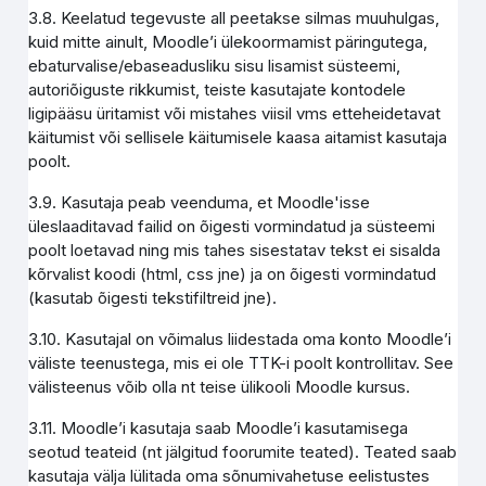
3.8. Keelatud tegevuste all peetakse silmas muuhulgas,
kuid mitte ainult, Moodle’i ülekoormamist päringutega,
ebaturvalise/ebaseadusliku sisu lisamist süsteemi,
autoriõiguste rikkumist, teiste kasutajate kontodele
ligipääsu üritamist või mistahes viisil vms etteheidetavat
käitumist või sellisele käitumisele kaasa aitamist kasutaja
poolt.
3.9. Kasutaja peab veenduma, et Moodle'isse
üleslaaditavad failid on õigesti vormindatud ja süsteemi
poolt loetavad ning mis tahes sisestatav tekst ei sisalda
kõrvalist koodi (html, css jne) ja on õigesti vormindatud
(kasutab õigesti tekstifiltreid jne).
3.10. Kasutajal on võimalus liidestada oma konto Moodle’i
väliste teenustega, mis ei ole TTK-i poolt kontrollitav. See
välisteenus võib olla nt teise ülikooli Moodle kursus.
3.11. Moodle’i kasutaja saab Moodle’i kasutamisega
seotud teateid (nt jälgitud foorumite teated). Teated saab
kasutaja välja lülitada oma sõnumivahetuse eelistustes