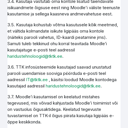
3.4. Kasutaja vastutab oma kontole lisatud täiendavate
isikuandmete õigsuse eest ning Moodle'i väliste teenuste
kasutamise ja sellega kaasneva andmevahetuse eest.
3.5. Kasutaja kohustub võtma kasutusele kõik meetmed,
et vältida kolmandate isikute ligipääs oma kontole
(näiteks parooli vahetus, ID-kaardi peatamine jms).
Samuti tuleb tekkinud ohu korral teavitada Moodle’i
kasutajatuge e-posti teel aadressil
haridustehnoloogid@tktk.ee
.
3.6. TTK infosüsteemide kasutajad saavad unustatud
parooli uuendamise sooviga pöörduda e-posti teel
aadressil
IT@tktk.ee
, käsitsi loodud Moodle kontodega
kasutajad aadressil
haridustehnoloogid@tktk.ee
.
3.7. Moodle’i kasutamisel on keelatud mistahes
tegevused, mis võivad kahjustada Moodle’i toimimist või
on vastuolus õigusaktidega. Keelatud tegevuste
tuvastamisel on TTK-il õigus piirata kasutaja ligipääs e-
õppe keskkonda.