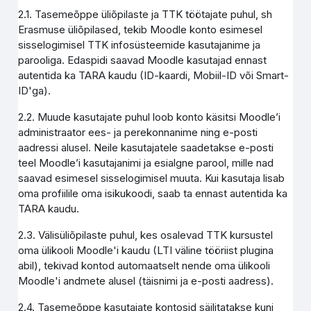
2.1. Tasemeõppe üliõpilaste ja TTK töötajate puhul, sh
Erasmuse üliõpilased, tekib Moodle konto esimesel
sisselogimisel TTK infosüsteemide kasutajanime ja
parooliga. Edaspidi saavad Moodle kasutajad ennast
autentida ka TARA kaudu (ID-kaardi, Mobiil-ID või Smart-
ID'ga).
2.2. Muude kasutajate puhul loob konto käsitsi Moodle’i
administraator ees- ja perekonnanime ning e-posti
aadressi alusel. Neile kasutajatele saadetakse e-posti
teel Moodle’i kasutajanimi ja esialgne parool, mille nad
saavad esimesel sisselogimisel muuta. Kui kasutaja lisab
oma profiilile oma isikukoodi, saab ta ennast autentida ka
TARA kaudu.
2.3. Välisüliõpilaste puhul, kes osalevad TTK kursustel
oma ülikooli Moodle'i kaudu (LTI väline tööriist plugina
abil), tekivad kontod automaatselt nende oma ülikooli
Moodle'i andmete alusel (täisnimi ja e-posti aadress).
2.4. Tasemeõppe kasutajate kontosid säilitatakse kuni