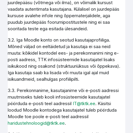
juurdepääsu (võtmega või ilma), on võimalik kursust
vaadata autentimata kasutajana. Külalisel on juurdepääs
kursuse avalehe infole ning õppematerjalidele, aga
puudub juurdepääs foorumipostitustele ning ei saa
sooritada teste ega esitada ülesandeid.
3.2. Iga Moodle konto on seotud kasutajaprofiiliga.
Mõned väljad on eeltäidetud ja kasutaja ei saa neid
muuta: kõikidel kontodel ees- ja perekonnanimi ning e-
posti aadress, TTK infosüsteemide kasutajatel lisaks
isikukood ning osakond (struktuuriüksus või õppekava).
Iga kasutaja saab ka lisada või muuta igal ajal muid
isikuandmeid, sealhulgas profiilipilti.
3.3. Perekonnanime, kasutajanime või e-posti aadressi
muutmiseks tuleb kooli infosüsteemide kasutajatel
pöörduda e-posti teel aadressil
IT@tktk.ee
. Käsitsi
loodud Moodle kontodega kasutajatel tuleb pöörduda
Moodle toe poole e-posti teel aadressil
haridustehnoloogid@tktk.ee
.