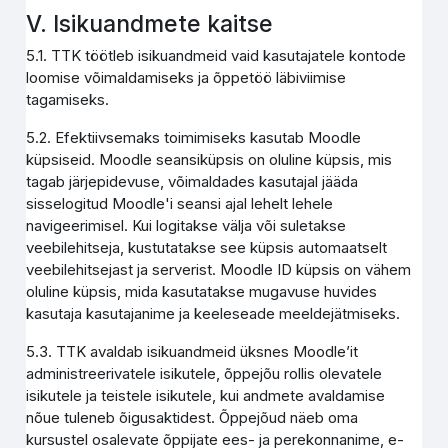
V. Isikuandmete kaitse
5.1. TTK töötleb isikuandmeid vaid kasutajatele kontode
loomise võimaldamiseks ja õppetöö läbiviimise
tagamiseks.
5.2. Efektiivsemaks toimimiseks kasutab Moodle
küpsiseid. Moodle seansiküpsis on oluline küpsis, mis
tagab järjepidevuse, võimaldades kasutajal jääda
sisselogitud Moodle'i seansi ajal lehelt lehele
navigeerimisel. Kui logitakse välja või suletakse
veebilehitseja, kustutatakse see küpsis automaatselt
veebilehitsejast ja serverist. Moodle ID küpsis on vähem
oluline küpsis, mida kasutatakse mugavuse huvides
kasutaja kasutajanime ja keeleseade meeldejätmiseks.
5.3. TTK avaldab isikuandmeid üksnes Moodle’it
administreerivatele isikutele, õppejõu rollis olevatele
isikutele ja teistele isikutele, kui andmete avaldamise
nõue tuleneb õigusaktidest. Õppejõud näeb oma
kursustel osalevate õppijate ees- ja perekonnanime, e-