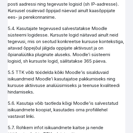
posti aadressi ning tegevuste logisid (sh IP-aadresse).
Kursusel osalevad õppijad näevad ainult kaasõppijate
ees- ja perekonnanime.
5.4. Kasutajate tegevused salvestatakse Moodle
süsteemi logidesse. Kursuste logid näitavad ainult neid
tegevusi, mis on seotud konkreetse kursuse kontekstiga,
aitavad õppejõul jälgida oppijate aktiivsust ja on
õpianalüütika pluginate aluseks. Moodle’i süsteemi
logisid, sh kursuste logid, säilitatakse 365 päeva.
5.5 TTK võib töödelda kõiki Moodle’is sisalduvaid
isikuandmeid Moodle’i kasutajatoe pakkumiseks ning
kursuse aktiivsuse analüüsimiseks ja teenuse kvaliteedi
hindamiseks.
5.6. Kasutaja võib taotleda kõigi Moodle'is salvestatud
isikuandmete koopiat, kasutades oma profiililehel
vastavat linki.
5.7. Rohkem infot isikuandmete kaitse ja nende