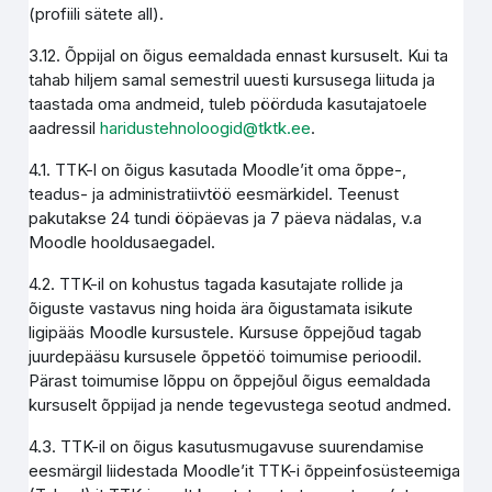
(profiili sätete all).
3.12. Õppijal on õigus eemaldada ennast kursuselt. Kui ta
tahab hiljem samal semestril uuesti kursusega liituda ja
taastada oma andmeid, tuleb pöörduda kasutajatoele
aadressil
haridustehnoloogid@tktk.ee
.
4.1. TTK-l on õigus kasutada Moodle’it oma õppe-,
teadus- ja administratiivtöö eesmärkidel. Teenust
pakutakse 24 tundi ööpäevas ja 7 päeva nädalas, v.a
Moodle hooldusaegadel.
4.2. TTK-il on kohustus tagada kasutajate rollide ja
õiguste vastavus ning hoida ära õigustamata isikute
ligipääs Moodle kursustele. Kursuse õppejõud tagab
juurdepääsu kursusele õppetöö toimumise perioodil.
Pärast toimumise lõppu on õppejõul õigus eemaldada
kursuselt õppijad ja nende tegevustega seotud andmed.
4.3. TTK-il on õigus kasutusmugavuse suurendamise
eesmärgil liidestada Moodle’it TTK-i õppeinfosüsteemiga