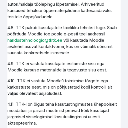
autori/haldaja töölepingu lõpetamisel. Arhiveeritud
kursused tehakse õppematerjalidena kättesaadavaks
teistele õppejõududele.
4.8. TTK pakub kasutajatele täielikku tehnilist tuge. Saab
pöörduda Moodle toe poole e-posti teel aadressil
haridustehnoloogid@tktk.ee
või kasutada Moodle
avalehel asuvat kontaktvormi, kus on võimalik sõnumit
suunata konkreetsele inimesele.
4.9. TTK ei vastuta kasutajate esitamiste sisu ega
Moodle kursuse materjalide ja tegevuste sisu eest.
4.10. TTK ei vastuta Moodle’i toimimise tõrgete ega
katkestuste eest, mis on põhjustatud kooli kontrolli alt
väljas olevatest asjaoludest.
4.11. TTK-l on õigus teha kasutustingimustes ühepoolselt
muudatusi ja pärast muutmist peavad kõik kasutajad
järgmisel sisselogimisel kasutustingimusi uuesti
aktsepteerima.