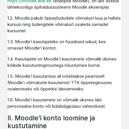
https://moodle.tktk.ee
(edaspidi Moodle), on üks avatud
lähtekoodiga õpihaldussüsteemi Moodle eksemplar.
1.2. Moodle pakub õppejõududele võimalust luua ja hallata
kursusi ning tudengitele võimalust osaleda samadel
kursustel.
1.3. Moodle’i kasutajateks on füüsilised isikud, kes
omavad Moodle’i kontot.
1.4. Kasutajatel on Moodle’i kasutamine võimalik üksnes
kõikide kasutustingimustega nõustumise korral.
1.5. Moodle’i kasutamise all mõeldakse peamiselt
Moodle’i võimaluste kasutamist TTK õppetegevuses
osalemiseks või õppetöö läbiviimiseks.
1.6. Moodle’i kasutamine on võimalik üksnes läbi
personaalse konto või külalisligipääsu vahendusel.
II. Moodle’i konto loomine ja
kustutamine