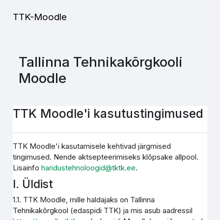
Jäta vahele peasisuni
TTK-Moodle
Tallinna Tehnikakõrgkooli
Moodle
TTK Moodle'i kasutustingimused
TTK Moodle'i kasutamisele kehtivad järgmised
tingimused. Nende aktsepteerimiseks klõpsake allpool.
Lisainfo
haridustehnoloogid@tktk.ee
.
I. Üldist
1.1. TTK Moodle, mille haldajaks on Tallinna
Tehnikakõrgkool (edaspidi TTK) ja mis asub aadressil