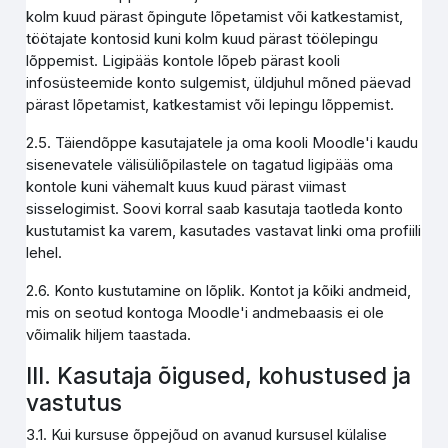
kolm kuud pärast õpingute lõpetamist või katkestamist,
töötajate kontosid kuni kolm kuud pärast töölepingu
lõppemist. Ligipääs kontole lõpeb pärast kooli
infosüsteemide konto sulgemist, üldjuhul mõned päevad
pärast lõpetamist, katkestamist või lepingu lõppemist.
2.5. Täiendõppe kasutajatele ja oma kooli Moodle'i kaudu
sisenevatele välisüliõpilastele on tagatud ligipääs oma
kontole kuni vähemalt kuus kuud pärast viimast
sisselogimist. Soovi korral saab kasutaja taotleda konto
kustutamist ka varem, kasutades vastavat linki oma profiili
lehel.
2.6. Konto kustutamine on lõplik. Kontot ja kõiki andmeid,
mis on seotud kontoga Moodle'i andmebaasis ei ole
võimalik hiljem taastada.
III. Kasutaja õigused, kohustused ja
vastutus
3.1. Kui kursuse õppejõud on avanud kursusel külalise