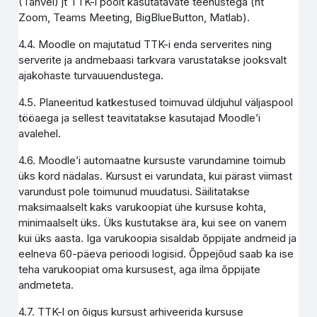
(Tahvel) jt TTK-i poolt kasutatavate teenustega (nt
Zoom, Teams Meeting, BigBlueButton, Matlab).
4.4. Moodle on majutatud TTK-i enda serverites ning
serverite ja andmebaasi tarkvara varustatakse jooksvalt
ajakohaste turvauuendustega.
4.5. Planeeritud katkestused toimuvad üldjuhul väljaspool
tööaega ja sellest teavitatakse kasutajad Moodle’i
avalehel.
4.6. Moodle’i automaatne kursuste varundamine toimub
üks kord nädalas. Kursust ei varundata, kui pärast viimast
varundust pole toimunud muudatusi. Säilitatakse
maksimaalselt kaks varukoopiat ühe kursuse kohta,
minimaalselt üks. Üks kustutakse ära, kui see on vanem
kui üks aasta. Iga varukoopia sisaldab õppijate andmeid ja
eelneva 60-päeva perioodi logisid. Õppejõud saab ka ise
teha varukoopiat oma kursusest, aga ilma õppijate
andmeteta.
4.7. TTK-l on õigus kursust arhiveerida kursuse